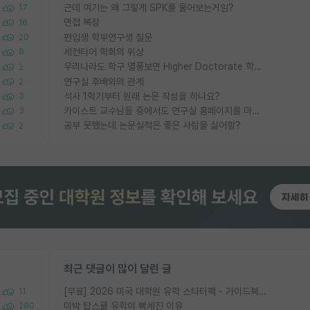
근데 여기는 왜 그렇게 SPK를 물어보는거임?
17
면접 복장
16
편입생 학부연구생 질문
20
세컨티어 학회의 위상
8
우리나라도 학구 열풍보면 Higher Doctorate 학위가 필요하다고 봅니다.
2
연구실 후배와의 관계
2
석사 1학기부터 원래 논문 작성을 하나요?
3
카이스트 교수님들 중에서도 연구실 홈페이지를 마련 안 하신 분들이 계시던데
3
공부 못했는데 논문실적은 좋은 사람을 싫어함?
2
최근 댓글이 많이 달린 글
[무료] 2026 미국 대학원 유학 스타터팩 - 가이드북 & 합격자 컨택메일 템플릿
11
미박 탑스쿨 유학이 빡세진 이유
280