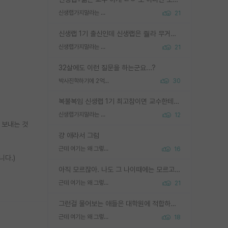
신생랩가지말라는 이유가 있었구나
21
신생랩 1기 출신인데 신생랩은 줠라 무거운 바벨 같은거임. 들면 대박인데 못들면 깔려 죽음. 아무도 알려주지 않는 환경에서 자생해야하지만, 일단 살아남았다면 그 어떤 사람보다 악착같고 생존력 높은 사람으로 거듭날 수 있음
신생랩가지말라는 이유가 있었구나
21
32살에도 이런 질문을 하는군요...?
박사진학하기에 2억은 괜찮은 (?) 정도의 경제력인가요
30
복불복임 신생랩 1기 최고참이면 교수한테 직접 지도받는 시간이 매우 많음 제대로 된 교수라면 말이지 그게 아니라면 그냥 넌 해방 불가능한 노예 1호에 감점쓰레기통이 되는거고
신생랩가지말라는 이유가 있었구나
12
 보내는 것
걍 애라서 그럼
근데 여기는 왜 그렇게 SPK를 물어보는거임?
16
니다.)
아직 모르잖아. 나도 그 나이때에는 모르고 평가 받고 안심하고 싶었어.
근데 여기는 왜 그렇게 SPK를 물어보는거임?
21
그런걸 물어보는 애들은 대학원에 적합하지 않다
근데 여기는 왜 그렇게 SPK를 물어보는거임?
18