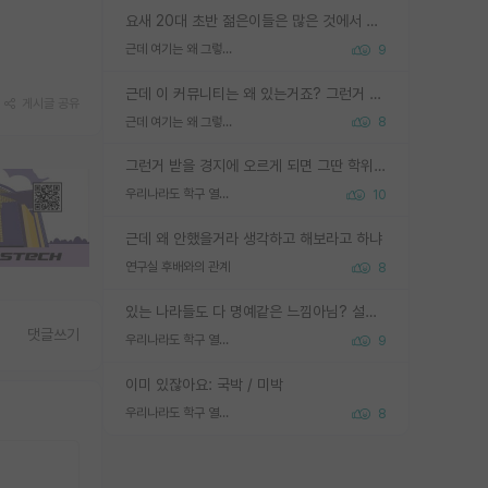
요새 20대 초반 젊은이들은 많은 것에서 가성비를 따지더라고요. 내가 이 정도 인풋을 넣었을 때 그만큼 아웃풋이 나올 것인가? 사실 아웃풋이 인풋 대비 리니어하게 나오지 않는 영역을 시도하기 싫어한다는 느낌입니다.
근데 여기는 왜 그렇게 SPK를 물어보는거임?
9
근데 이 커뮤니티는 왜 있는거죠? 그런거 쉽게 물어볼수있어서 있는거 아닌가요? 그렇게 보기 싫으면 커뮤니티도 하지마시지 그러면
게시글 공유
근데 여기는 왜 그렇게 SPK를 물어보는거임?
8
그런거 받을 경지에 오르게 되면 그딴 학위명이 필요없음
우리나라도 학구 열풍보면 Higher Doctorate 학위가 필요하다고 봅니다.
10
근데 왜 안했을거라 생각하고 해보라고 하냐
연구실 후배와의 관계
8
있는 나라들도 다 명예같은 느낌아님? 설마 박사끼리 등급나눠서 학위수여하자 같은 헛소리는 아니지? ㅋㅋ
댓글쓰기
우리나라도 학구 열풍보면 Higher Doctorate 학위가 필요하다고 봅니다.
9
이미 있잖아요: 국박 / 미박
우리나라도 학구 열풍보면 Higher Doctorate 학위가 필요하다고 봅니다.
8