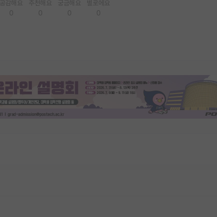
공감해요
추천해요
궁금해요
별로에요
0
0
0
0