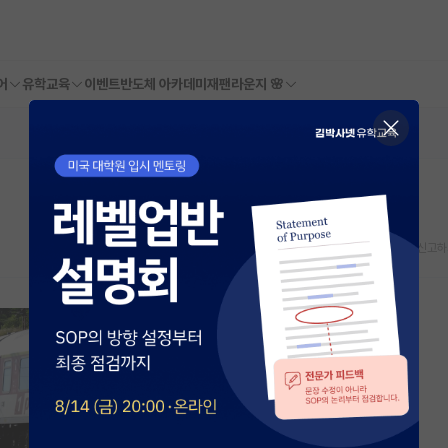
어
유학교육
이벤트
반도체 아카데미
재팬라운지 🌸
스크랩
신고하