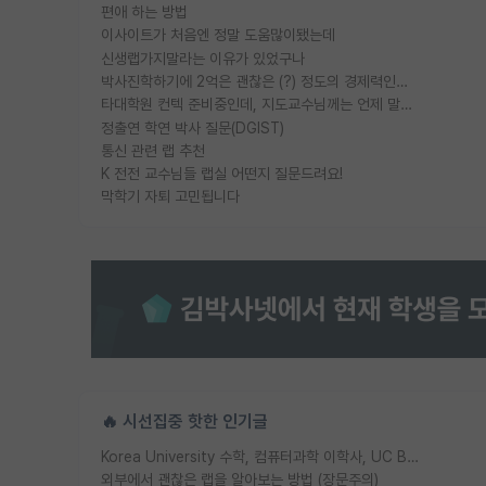
편애 하는 방법
이사이트가 처음엔 정말 도움많이됐는데
신생랩가지말라는 이유가 있었구나
박사진학하기에 2억은 괜찮은 (?) 정도의 경제력인가요
타대학원 컨텍 준비중인데, 지도교수님께는 언제 말씀드려야 할까요?
정출연 학연 박사 질문(DGIST)
통신 관련 랩 추천
K 전전 교수님들 랩실 어떤지 질문드려요!
막학기 자퇴 고민됩니다
🔥 시선집중 핫한 인기글
Korea University 수학, 컴퓨터과학 이학사, UC Berkeley 산업공학 대학원 공학박사가 되는 것은 쉽지 않겠죠?
외부에서 괜찮은 랩을 알아보는 방법 (장문주의)