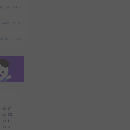
13
44811
29
33187
55
131349
31
33
11
6