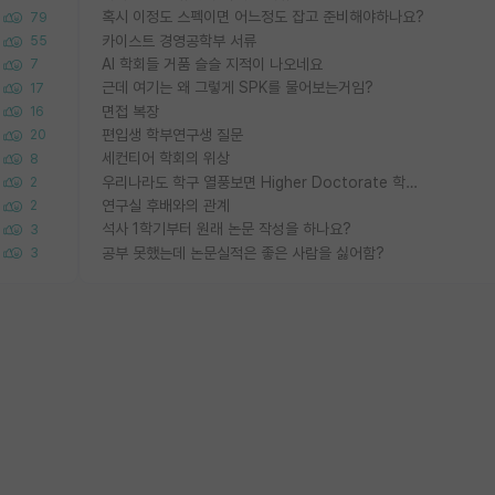
혹시 이정도 스펙이면 어느정도 잡고 준비해야하나요?
79
카이스트 경영공학부 서류
55
AI 학회들 거품 슬슬 지적이 나오네요
7
근데 여기는 왜 그렇게 SPK를 물어보는거임?
17
면접 복장
16
편입생 학부연구생 질문
20
세컨티어 학회의 위상
8
우리나라도 학구 열풍보면 Higher Doctorate 학위가 필요하다고 봅니다.
2
연구실 후배와의 관계
2
석사 1학기부터 원래 논문 작성을 하나요?
3
공부 못했는데 논문실적은 좋은 사람을 싫어함?
3