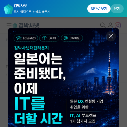
김박사넷
앱으로 보기
닫기
푸시 알림으로 소식을 빠르게
커뮤니티 홈
자유 게시판(아무개랩)
대학원생 모집
교수님 평에
국내대학원 정보
Edmund Halley
*
연구실&오픈랩
2020.09.01
2
5748
커뮤니티
커뮤니티 홈
전체글보기
베스트 게시판
IF 명예의전당