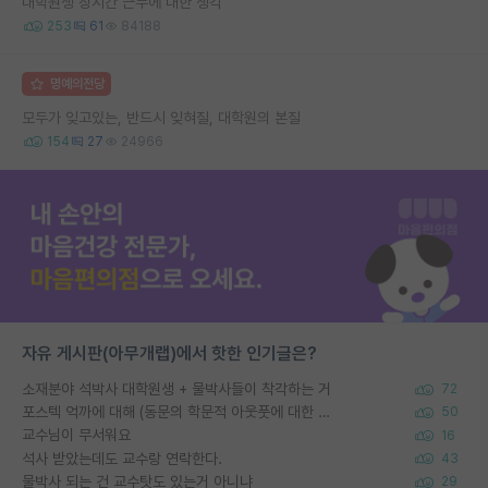
대학원생 장시간 근무에 대한 생각
253
61
84188
명예의전당
모두가 잊고있는, 반드시 잊혀질, 대학원의 본질
154
27
24966
자유 게시판(아무개랩)에서 핫한 인기글은?
소재분야 석박사 대학원생 + 물박사들이 착각하는 거
72
포스텍 억까에 대해 (동문의 학문적 아웃풋에 대한 반박)
50
교수님이 무서워요
16
석사 받았는데도 교수랑 연락한다.
43
물박사 되는 건 교수탓도 있는거 아니냐
29