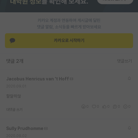
PI 전용 게시판
카카오 계정과 연동하여 게시글에 달린
인문사회 계열 게시판
댓글 알람, 소식등을 빠르게 받아보세요
특수/전문대학원 게시판
카카오로 시작하기
반도체/AI 게시판
장학금/장학생 게시판
댓글 2개
댓글쓰기
학술 정보 게시판
Jacobus Henricus van 't Hoff
홍보 게시판
2020.09.01
커리어
할말하않
0
0
0
0
0
유학교육
대댓글 쓰기
이벤트
Sully Prudhomme
반도체 아카데미
2020.09.02