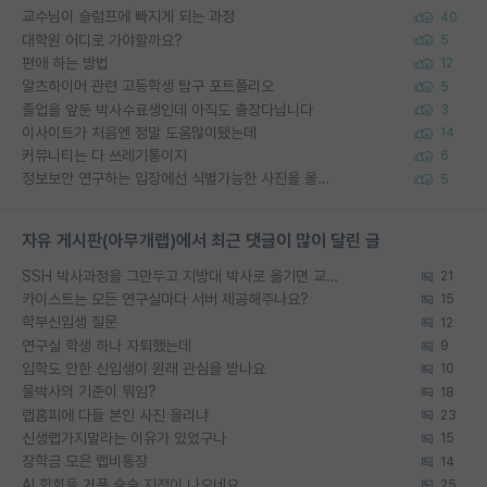
교수님이 슬럼프에 빠지게 되는 과정
40
대학원 어디로 가야할까요?
5
편애 하는 방법
12
알츠하이머 관련 고등학생 탐구 포트폴리오
5
졸업을 앞둔 박사수료생인데 아직도 출장다닙니다
3
이사이트가 처음엔 정말 도움많이됐는데
14
커뮤니티는 다 쓰레기통이지
6
정보보안 연구하는 입장에선 식별가능한 사진을 올리는건 비추이긴함
5
자유 게시판(아무개랩)에서 최근 댓글이 많이 달린 글
SSH 박사과정을 그만두고 지방대 박사로 옮기면 교수의 꿈은 끝일까요?
21
카이스트는 모든 연구실마다 서버 제공해주나요?
15
학부신입생 질문
12
연구실 학생 하나 자퇴했는데
9
입학도 안한 신입생이 원래 관심을 받나요
10
물박사의 기준이 뭐임?
18
랩홈피에 다들 본인 사진 올리냐
23
신생랩가지말라는 이유가 있었구나
15
장학금 모은 랩비통장
14
AI 학회들 거품 슬슬 지적이 나오네요
25