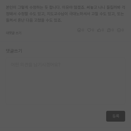
재팬라운지 🌸
본인이 그렇게 수정하는 듯 합니다. 이유야 많겠죠. 써놓고 나니 들킬까봐 걱
정돼서 수정할 수도 있고, 지도교수님이 극대노하셔서 고칠 수도 있고, 또는
들켜서 혼난 다음 고쳤을 수도 있죠.
0
0
0
0
0
대댓글 쓰기
댓글쓰기
등록