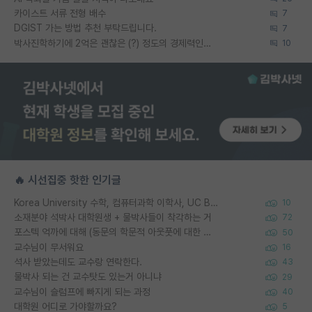
카이스트 서류 전형 배수
7
DGIST 가는 방법 추천 부탁드립니다.
7
박사진학하기에 2억은 괜찮은 (?) 정도의 경제력인가요
10
🔥 시선집중 핫한 인기글
Korea University 수학, 컴퓨터과학 이학사, UC Berkeley 산업공학 대학원 공학박사가 되는 것은 쉽지 않겠죠?
10
소재분야 석박사 대학원생 + 물박사들이 착각하는 거
72
포스텍 억까에 대해 (동문의 학문적 아웃풋에 대한 반박)
50
교수님이 무서워요
16
석사 받았는데도 교수랑 연락한다.
43
물박사 되는 건 교수탓도 있는거 아니냐
29
교수님이 슬럼프에 빠지게 되는 과정
40
대학원 어디로 가야할까요?
5