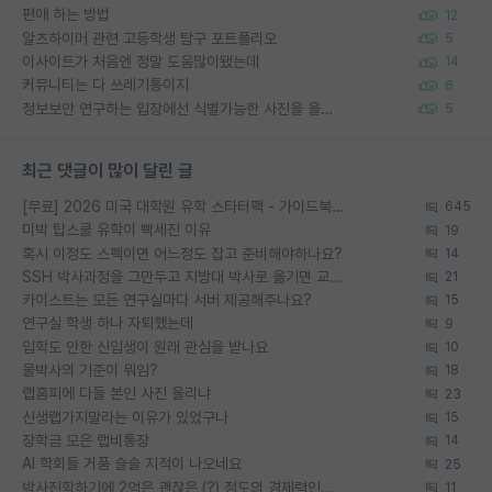
편애 하는 방법
12
알츠하이머 관련 고등학생 탐구 포트폴리오
5
이사이트가 처음엔 정말 도움많이됐는데
14
커뮤니티는 다 쓰레기통이지
6
정보보안 연구하는 입장에선 식별가능한 사진을 올리는건 비추이긴함
5
최근 댓글이 많이 달린 글
[무료] 2026 미국 대학원 유학 스타터팩 - 가이드북 & 합격자 컨택메일 템플릿
645
미박 탑스쿨 유학이 빡세진 이유
19
혹시 이정도 스펙이면 어느정도 잡고 준비해야하나요?
14
SSH 박사과정을 그만두고 지방대 박사로 옮기면 교수의 꿈은 끝일까요?
21
카이스트는 모든 연구실마다 서버 제공해주나요?
15
연구실 학생 하나 자퇴했는데
9
입학도 안한 신입생이 원래 관심을 받나요
10
물박사의 기준이 뭐임?
18
랩홈피에 다들 본인 사진 올리냐
23
신생랩가지말라는 이유가 있었구나
15
장학금 모은 랩비통장
14
AI 학회들 거품 슬슬 지적이 나오네요
25
박사진학하기에 2억은 괜찮은 (?) 정도의 경제력인가요
11