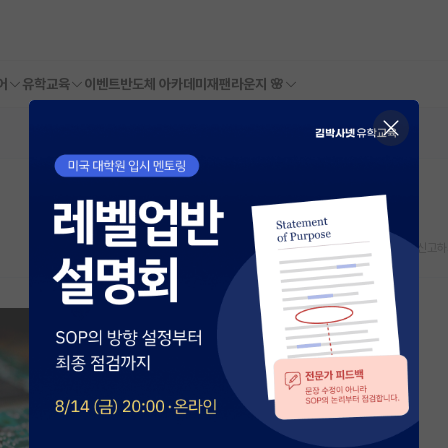
어
유학교육
이벤트
반도체 아카데미
재팬라운지 🌸
스크랩
신고하