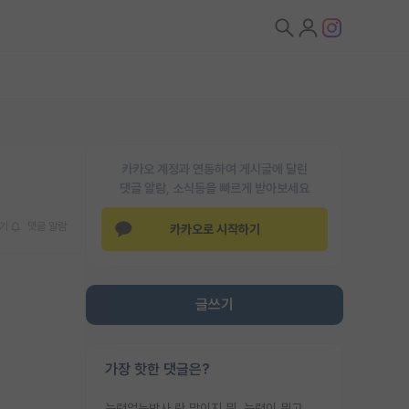
카카오 계정과 연동하여 게시글에 달린
댓글 알람, 소식등을 빠르게 받아보세요
기
댓글 알람
카카오로 시작하기
글쓰기
가장 핫한 댓글은?
능력없는박사 란 말이지 뭐. 능력이 뭐고 능력이 있다는게 뭔지는 사람마다 기준이 다르니까 얘기해봐야 서로 자기 기준만 얘기해서 논쟁이 끝이 안나고. 주위에서 능력있고 야심있는 신입생이 교수가 유의미한 피드백을 아예 안주면서 제대로된 과제에 참여해볼 기회도 제공하지 않고 잡일 뺑뺑이만 돌려서 맨날 단순작업만 하면서 밤새다가 눈빛이 점점 죽어가는걸 본 사람은 물박사는 교수탓이라고 하고, 교수는 이것저것 알려도 주고 기회도 주고 사수 동기 붙여주면서 어떻게든 끌고가려고 하는데 본인이 매일 뺀질거리면서 출근 하는둥마는둥 하다가 기껏 와서도 폰이나 쳐다보다가 실험 망치고 저녁약속있어서 먼저 가볼게요~ 하는걸 본 사람은 물박사는 본인탓이라고 함.