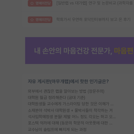
[일반랩 vs 대가랩] 연구 및 논문비교 (과학자를
명예의전당
학회가서 우연히 포닥인터뷰까지 보고 온 후기
명예의전당
자유 게시판(아무개랩)에서 핫한 인기글은?
외부에서 괜찮은 랩을 알아보는 방법 (장문주의)
대학원 월급 정리해준다 (공대 기준)
대학원생들 교수에게 가스라이팅 당한 것은 이해가 갑니다. 안타깝네요.
소재분야 석박사 대학원생 + 물박사들이 착각하는 거
석사입학예정생 분들! 제발 어느 정도 각오는 하고 오세요.
포스텍 억까에 대해 (동문의 학문적 아웃풋에 대한 반박)
교수님이 슬럼프에 빠지게 되는 과정