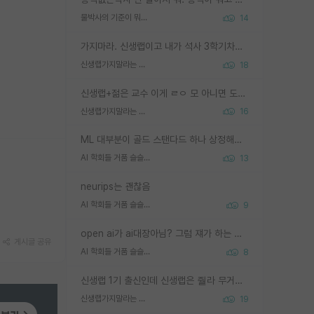
물박사의 기준이 뭐임?
14
가지마라. 신생랩이고 내가 석사 3학기차인데 최고참인데 나도 아무것도 모르는데 교수가 후배들 왜 논문 교육 안시키냐. 논문 왜 안 써오냐 닦달한다
신생랩가지말라는 이유가 있었구나
18
신생랩+젊은 교수 이게 ㄹㅇ 모 아니면 도인듯.
신생랩가지말라는 이유가 있었구나
16
ML 대부분이 골드 스탠다드 하나 상정해놓고 (벤치마크 데이터셋이 여러 개면 여러 개 상정) 그거 얼마나 잘 맞추나 싸움임 가끔 번뜩이는 설계 철학을 보여주는 논문들도 있지만 대부분 그거 성적 얼마나 더 올리느라에 혈안이 되어 있는 측면이 잇음
AI 학회들 거품 슬슬 지적이 나오네요
13
neurips는 괜찮음
AI 학회들 거품 슬슬 지적이 나오네요
9
open ai가 ai대장아님? 그럼 쟤가 하는 말이 다 맞겠네
게시글 공유
AI 학회들 거품 슬슬 지적이 나오네요
8
신생랩 1기 출신인데 신생랩은 줠라 무거운 바벨 같은거임. 들면 대박인데 못들면 깔려 죽음. 아무도 알려주지 않는 환경에서 자생해야하지만, 일단 살아남았다면 그 어떤 사람보다 악착같고 생존력 높은 사람으로 거듭날 수 있음
신생랩가지말라는 이유가 있었구나
19