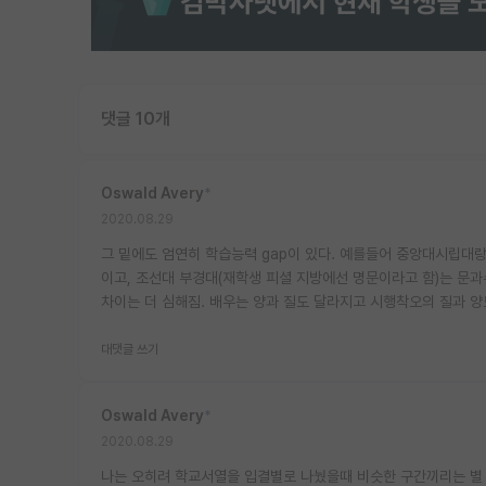
댓글 10개
Oswald Avery
*
2020.08.29
그 밑에도 엄연히 학습능력 gap이 있다. 예를들어 중앙대시립대
이고, 조선대 부경대(재학생 피셜 지방에선 명문이라고 함)는 문
차이는 더 심해짐. 배우는 양과 질도 달라지고 시행착오의 질과 
대댓글 쓰기
Oswald Avery
*
2020.08.29
나는 오히려 학교서열을 입결별로 나눴을때 비슷한 구간끼리는 별 차