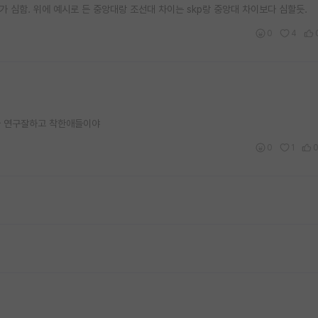
가 심함. 위에 예시로 든 중앙대랑 조선대 차이는 skp랑 중앙대 차이보다 심할듯.
0
4
다 연구잘하고 착한애들이야
0
1