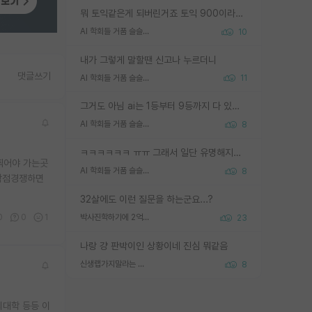
뭐 토익같은게 되버린거죠 토익 900이라고 영어잘하는건 아닙니다만 잘하는사람은 다 900을 넘는 그런
AI 학회들 거품 슬슬 지적이 나오네요
10
내가 그렇게 말할땐 신고나 누르더니
댓글쓰기
AI 학회들 거품 슬슬 지적이 나오네요
11
그거도 아님 ai는 1등부터 9등까지 다 있음 그거도 없는 사람은 뭐냐 교수가 그냥 못하게 한거 1등급도 교수가 막으면 안됨
AI 학회들 거품 슬슬 지적이 나오네요
8
ㅋㅋㅋㅋㅋㅋ ㅠㅠ 그래서 일단 유명해지는게 중요한거같습니다
찍어야 가는곳
AI 학회들 거품 슬슬 지적이 나오네요
8
 학점경쟁하면
32살에도 이런 질문을 하는군요...?
0
0
1
박사진학하기에 2억은 괜찮은 (?) 정도의 경제력인가요
23
나랑 걍 판박이인 상황이네 진심 뭐같음
신생랩가지말라는 이유가 있었구나
8
리대학 등등 이