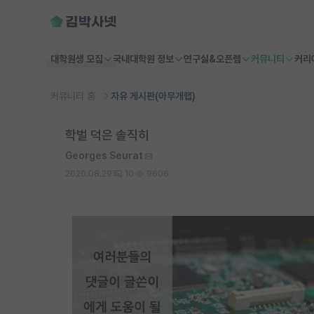
대학원생 모집
국내대학원 정보
연구실&오픈랩
커뮤니티
커리
커뮤니티 홈
자유 게시판(아무개랩)
학벌 덕은 솔직히
Georges Seurat
2020.08.29
10
9606