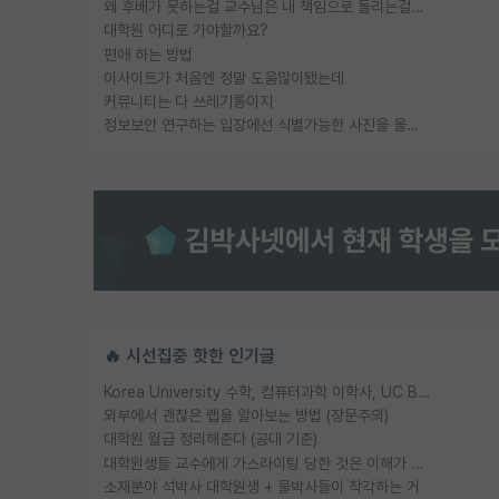
왜 후배가 못하는걸 교수님은 내 책임으로 돌리는걸까요?
대학원 어디로 가야할까요?
편애 하는 방법
이사이트가 처음엔 정말 도움많이됐는데
커뮤니티는 다 쓰레기통이지
정보보안 연구하는 입장에선 식별가능한 사진을 올리는건 비추이긴함
🔥 시선집중 핫한 인기글
Korea University 수학, 컴퓨터과학 이학사, UC Berkeley 산업공학 대학원 공학박사가 되는 것은 쉽지 않겠죠?
외부에서 괜찮은 랩을 알아보는 방법 (장문주의)
대학원 월급 정리해준다 (공대 기준)
대학원생들 교수에게 가스라이팅 당한 것은 이해가 갑니다. 안타깝네요.
소재분야 석박사 대학원생 + 물박사들이 착각하는 거