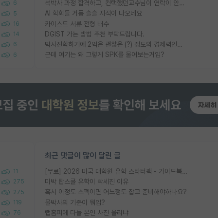
석박사 과정 합격하고, 컨택했던교수님이 연락이 안됩니다...
6
AI 학회들 거품 슬슬 지적이 나오네요
5
카이스트 서류 전형 배수
16
DGIST 가는 방법 추천 부탁드립니다.
14
박사진학하기에 2억은 괜찮은 (?) 정도의 경제력인가요
6
근데 여기는 왜 그렇게 SPK를 물어보는거임?
6
최근 댓글이 많이 달린 글
[무료] 2026 미국 대학원 유학 스타터팩 - 가이드북 & 합격자 컨택메일 템플릿
11
미박 탑스쿨 유학이 빡세진 이유
275
혹시 이정도 스펙이면 어느정도 잡고 준비해야하나요?
275
물박사의 기준이 뭐임?
119
랩홈피에 다들 본인 사진 올리냐
76