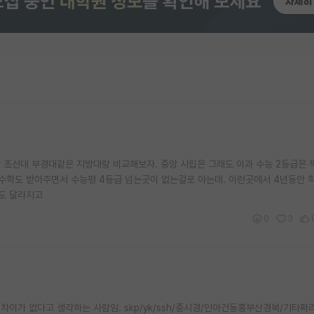
랑 조선대 부경대같은 지방대랑 비교해보자. 중앙 시립은 그래도 이과 수능 2등급은 
과수학도 받아주면서 수능평 4등급 넘는곳이 없는걸로 아는데. 이런곳에서 4년동안
양도 달라지고
0
3
이가 없다고 생각하는 사람임. skp/yk/ssh/중시경/인아건동홍부산경북/기타쩌