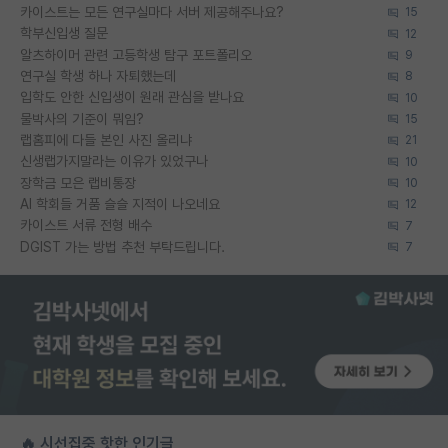
카이스트는 모든 연구실마다 서버 제공해주나요?
15
학부신입생 질문
12
알츠하이머 관련 고등학생 탐구 포트폴리오
9
연구실 학생 하나 자퇴했는데
8
입학도 안한 신입생이 원래 관심을 받나요
10
물박사의 기준이 뭐임?
15
랩홈피에 다들 본인 사진 올리냐
21
신생랩가지말라는 이유가 있었구나
10
장학금 모은 랩비통장
10
AI 학회들 거품 슬슬 지적이 나오네요
12
카이스트 서류 전형 배수
7
DGIST 가는 방법 추천 부탁드립니다.
7
🔥 시선집중 핫한 인기글