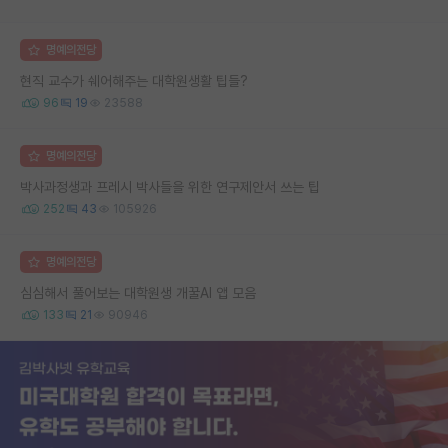
명예의전당
현직 교수가 쉐어해주는 대학원생활 팁들?
96
19
23588
명예의전당
박사과정생과 프레시 박사들을 위한 연구제안서 쓰는 팁
252
43
105926
명예의전당
심심해서 풀어보는 대학원생 개꿀AI 앱 모음
133
21
90946