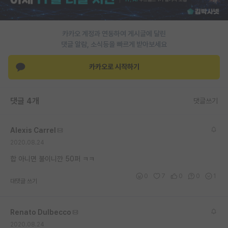
PI 전용 게시판
카카오 계정과 연동하여 게시글에 달린
인문사회 계열 게시판
댓글 알람, 소식등을 빠르게 받아보세요
특수/전문대학원 게시판
카카오로 시작하기
반도체/AI 게시판
장학금/장학생 게시판
댓글 4개
댓글쓰기
학술 정보 게시판
Alexis Carrel
홍보 게시판
2020.08.24
커리어
합 아니면 불이니깐 50퍼 ㅋㅋ
0
7
0
0
1
유학교육
대댓글 쓰기
이벤트
Renato Dulbecco
반도체 아카데미
2020.08.24