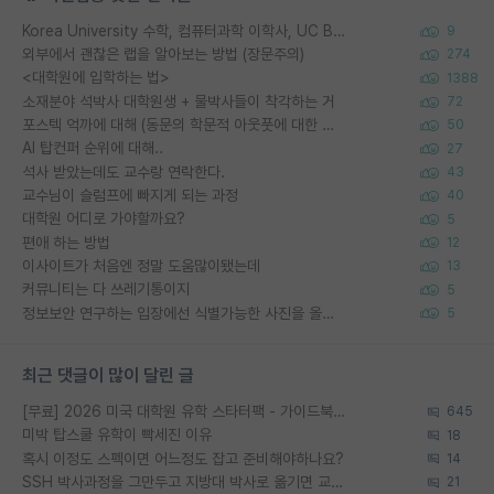
Korea University 수학, 컴퓨터과학 이학사, UC Berkeley 산업공학 대학원 공학박사가 되는 것은 쉽지 않겠죠?
9
외부에서 괜찮은 랩을 알아보는 방법 (장문주의)
274
<대학원에 입학하는 법>
1388
소재분야 석박사 대학원생 + 물박사들이 착각하는 거
72
포스텍 억까에 대해 (동문의 학문적 아웃풋에 대한 반박)
50
AI 탑컨퍼 순위에 대해..
27
석사 받았는데도 교수랑 연락한다.
43
교수님이 슬럼프에 빠지게 되는 과정
40
대학원 어디로 가야할까요?
5
편애 하는 방법
12
이사이트가 처음엔 정말 도움많이됐는데
13
커뮤니티는 다 쓰레기통이지
5
정보보안 연구하는 입장에선 식별가능한 사진을 올리는건 비추이긴함
5
최근 댓글이 많이 달린 글
[무료] 2026 미국 대학원 유학 스타터팩 - 가이드북 & 합격자 컨택메일 템플릿
645
미박 탑스쿨 유학이 빡세진 이유
18
혹시 이정도 스펙이면 어느정도 잡고 준비해야하나요?
14
SSH 박사과정을 그만두고 지방대 박사로 옮기면 교수의 꿈은 끝일까요?
21