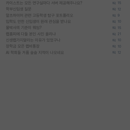
카이스트는 모든 연구실마다 서버 제공해주나요?
15
학부신입생 질문
12
알츠하이머 관련 고등학생 탐구 포트폴리오
9
입학도 안한 신입생이 원래 관심을 받나요
10
물박사의 기준이 뭐임?
15
랩홈피에 다들 본인 사진 올리냐
21
신생랩가지말라는 이유가 있었구나
10
장학금 모은 랩비통장
10
AI 학회들 거품 슬슬 지적이 나오네요
12