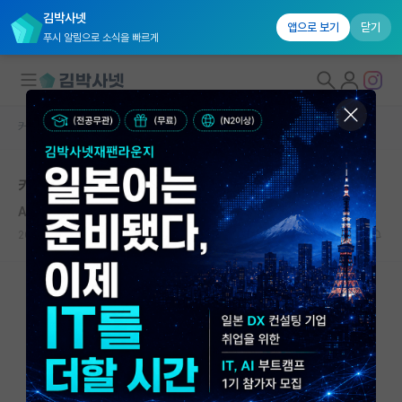
김박사넷
앱으로 보기
닫기
푸시 알림으로 소식을 빠르게
커뮤니티 홈
자유 게시판(아무개랩)
대학원생 모집
카이스트 전전
국내대학원 정보
Arthur Conan Doyle
*
연구실&오픈랩
2020.08.24
4
7043
커뮤니티
커뮤니티 홈
전체글보기
베스트 게시판
IF 명예의전당