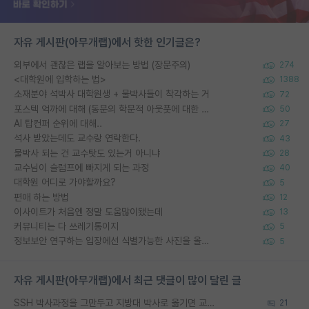
자유 게시판(아무개랩)에서 핫한 인기글은?
외부에서 괜찮은 랩을 알아보는 방법 (장문주의)
274
<대학원에 입학하는 법>
1388
소재분야 석박사 대학원생 + 물박사들이 착각하는 거
72
포스텍 억까에 대해 (동문의 학문적 아웃풋에 대한 반박)
50
AI 탑컨퍼 순위에 대해..
27
석사 받았는데도 교수랑 연락한다.
43
물박사 되는 건 교수탓도 있는거 아니냐
28
교수님이 슬럼프에 빠지게 되는 과정
40
대학원 어디로 가야할까요?
5
편애 하는 방법
12
이사이트가 처음엔 정말 도움많이됐는데
13
커뮤니티는 다 쓰레기통이지
5
정보보안 연구하는 입장에선 식별가능한 사진을 올리는건 비추이긴함
5
자유 게시판(아무개랩)에서 최근 댓글이 많이 달린 글
SSH 박사과정을 그만두고 지방대 박사로 옮기면 교수의 꿈은 끝일까요?
21