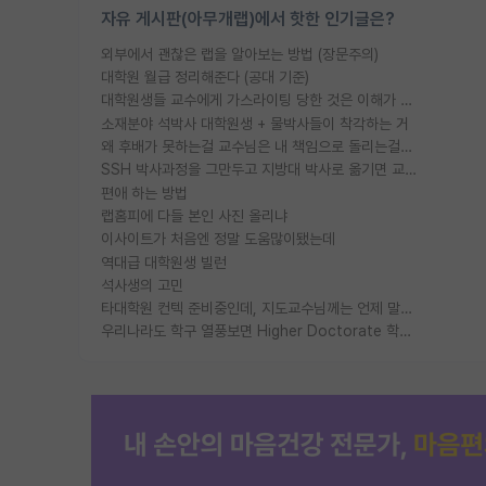
자유 게시판(아무개랩)에서 핫한 인기글은?
외부에서 괜찮은 랩을 알아보는 방법 (장문주의)
대학원 월급 정리해준다 (공대 기준)
대학원생들 교수에게 가스라이팅 당한 것은 이해가 갑니다. 안타깝네요.
소재분야 석박사 대학원생 + 물박사들이 착각하는 거
왜 후배가 못하는걸 교수님은 내 책임으로 돌리는걸까요?
SSH 박사과정을 그만두고 지방대 박사로 옮기면 교수의 꿈은 끝일까요?
편애 하는 방법
랩홈피에 다들 본인 사진 올리냐
이사이트가 처음엔 정말 도움많이됐는데
역대급 대학원생 빌런
석사생의 고민
타대학원 컨텍 준비중인데, 지도교수님께는 언제 말씀드려야 할까요?
우리나라도 학구 열풍보면 Higher Doctorate 학위가 필요하다고 봅니다.