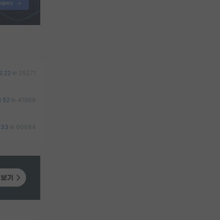
22
25271
52
41968
33
60684