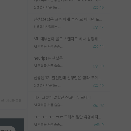
신생랩가지말라는 이유가 있었구나
19
신생랩+젊은 교수 이게 ㄹㅇ 모 아니면 도인듯.
신생랩가지말라는 이유가 있었구나
17
ML 대부분이 골드 스탠다드 하나 상정해놓고 (벤치마크 데이터셋이 여러 개면 여러 개 상정) 그거 얼마나 잘 맞추나 싸움임 가끔 번뜩이는 설계 철학을 보여주는 논문들도 있지만 대부분 그거 성적 얼마나 더 올리느라에 혈안이 되어 있는 측면이 잇음
AI 학회들 거품 슬슬 지적이 나오네요
14
neurips는 괜찮음
AI 학회들 거품 슬슬 지적이 나오네요
10
신생랩 1기 출신인데 신생랩은 줠라 무거운 바벨 같은거임. 들면 대박인데 못들면 깔려 죽음. 아무도 알려주지 않는 환경에서 자생해야하지만, 일단 살아남았다면 그 어떤 사람보다 악착같고 생존력 높은 사람으로 거듭날 수 있음
신생랩가지말라는 이유가 있었구나
19
내가 그렇게 말할땐 신고나 누르더니
게시글 공유
AI 학회들 거품 슬슬 지적이 나오네요
12
ㅋㅋㅋㅋㅋㅋ ㅠㅠ 그래서 일단 유명해지는게 중요한거같습니다
AI 학회들 거품 슬슬 지적이 나오네요
9