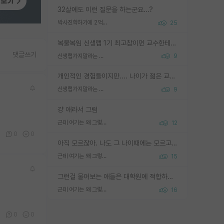
32살에도 이런 질문을 하는군요...?
박사진학하기에 2억은 괜찮은 (?) 정도의 경제력인가요
25
복불복임 신생랩 1기 최고참이면 교수한테 직접 지도받는 시간이 매우 많음 제대로 된 교수라면 말이지 그게 아니라면 그냥 넌 해방 불가능한 노예 1호에 감점쓰레기통이 되는거고
댓글쓰기
신생랩가지말라는 이유가 있었구나
9
개인적인 경험들이지만.... 나이가 젊은 교수일수록 꼰대라는 가면을 쓴 채로 무례함을 행동하는 경우가 거의 90% 정도였음. 나이가 어린데 다른 또래들과 달리 명예, 권력, 재력까지 얻었으니 세상 다 가진 기분이겠지. 오히러 나이 든 교수들이 행동과 말을 더 조심하시더라.
신생랩가지말라는 이유가 있었구나
9
걍 애라서 그럼
근데 여기는 왜 그렇게 SPK를 물어보는거임?
12
0
0
0
아직 모르잖아. 나도 그 나이때에는 모르고 평가 받고 안심하고 싶었어.
근데 여기는 왜 그렇게 SPK를 물어보는거임?
15
그런걸 물어보는 애들은 대학원에 적합하지 않다
근데 여기는 왜 그렇게 SPK를 물어보는거임?
16
0
0
0