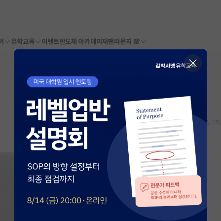
어
유학교육
이벤트
반도체 아카데미
재팬라운지 🌸
스크랩
신고하