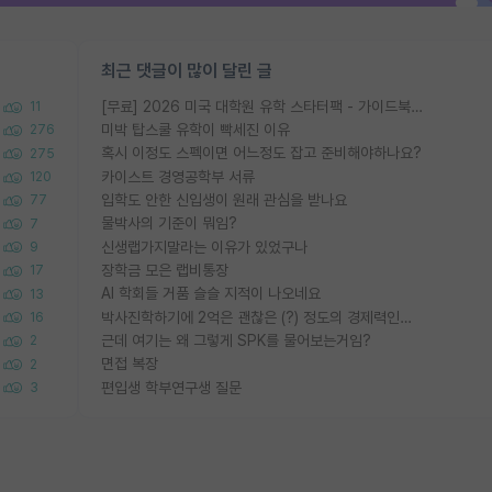
최근 댓글이 많이 달린 글
[무료] 2026 미국 대학원 유학 스타터팩 - 가이드북 & 합격자 컨택메일 템플릿
11
미박 탑스쿨 유학이 빡세진 이유
276
혹시 이정도 스펙이면 어느정도 잡고 준비해야하나요?
275
카이스트 경영공학부 서류
120
입학도 안한 신입생이 원래 관심을 받나요
77
물박사의 기준이 뭐임?
7
신생랩가지말라는 이유가 있었구나
9
장학금 모은 랩비통장
17
AI 학회들 거품 슬슬 지적이 나오네요
13
박사진학하기에 2억은 괜찮은 (?) 정도의 경제력인가요
16
근데 여기는 왜 그렇게 SPK를 물어보는거임?
2
면접 복장
2
편입생 학부연구생 질문
3