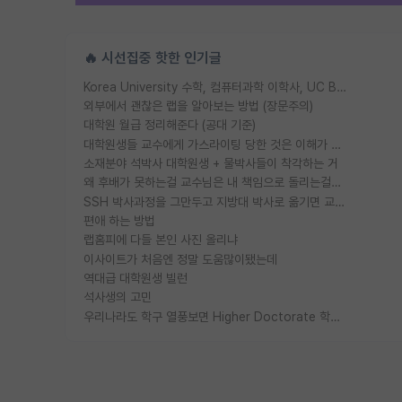
🔥 시선집중 핫한 인기글
Korea University 수학, 컴퓨터과학 이학사, UC Berkeley 산업공학 대학원 공학박사가 되는 것은 쉽지 않겠죠?
외부에서 괜찮은 랩을 알아보는 방법 (장문주의)
대학원 월급 정리해준다 (공대 기준)
대학원생들 교수에게 가스라이팅 당한 것은 이해가 갑니다. 안타깝네요.
소재분야 석박사 대학원생 + 물박사들이 착각하는 거
왜 후배가 못하는걸 교수님은 내 책임으로 돌리는걸까요?
SSH 박사과정을 그만두고 지방대 박사로 옮기면 교수의 꿈은 끝일까요?
편애 하는 방법
랩홈피에 다들 본인 사진 올리냐
이사이트가 처음엔 정말 도움많이됐는데
역대급 대학원생 빌런
석사생의 고민
우리나라도 학구 열풍보면 Higher Doctorate 학위가 필요하다고 봅니다.