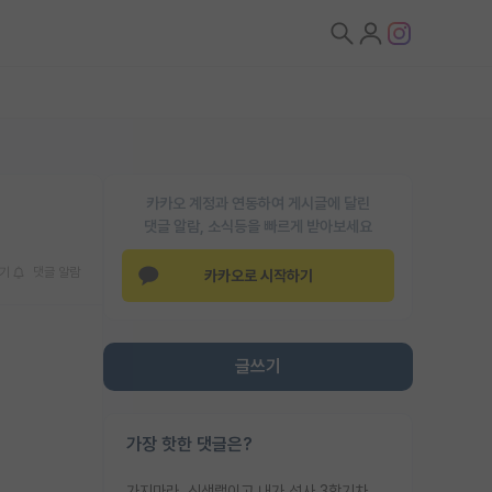
카카오 계정과 연동하여 게시글에 달린
댓글 알람, 소식등을 빠르게 받아보세요
기
댓글 알람
카카오로 시작하기
글쓰기
가장 핫한 댓글은?
가지마라. 신생랩이고 내가 석사 3학기차인데 최고참인데 나도 아무것도 모르는데 교수가 후배들 왜 논문 교육 안시키냐. 논문 왜 안 써오냐 닦달한다