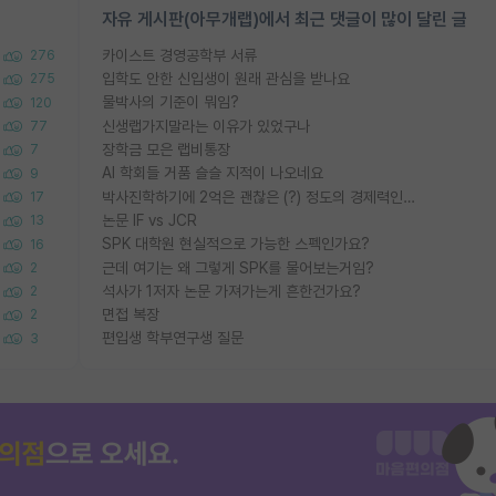
자유 게시판(아무개랩)에서 최근 댓글이 많이 달린 글
카이스트 경영공학부 서류
276
입학도 안한 신입생이 원래 관심을 받나요
275
물박사의 기준이 뭐임?
120
신생랩가지말라는 이유가 있었구나
77
장학금 모은 랩비통장
7
AI 학회들 거품 슬슬 지적이 나오네요
9
박사진학하기에 2억은 괜찮은 (?) 정도의 경제력인가요
17
논문 IF vs JCR
13
SPK 대학원 현실적으로 가능한 스펙인가요?
16
근데 여기는 왜 그렇게 SPK를 물어보는거임?
2
석사가 1저자 논문 가져가는게 흔한건가요?
2
면접 복장
2
편입생 학부연구생 질문
3