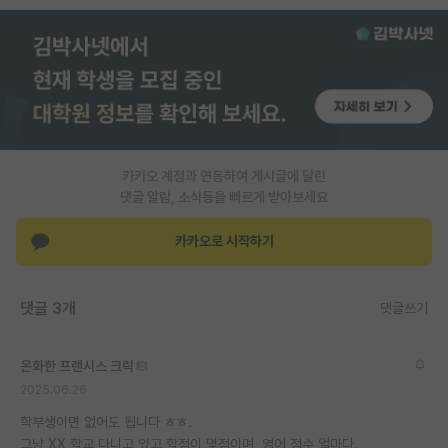
PI 전용 게시판
인문사회 계열 게시판
특수/전문대학원 게시판
반도체/AI 게시판
카카오 계정과 연동하여 게시글에 달린
장학금/장학생 게시판
댓글 알람, 소식등을 빠르게 받아보세요
학술 정보 게시판
카카오로 시작하기
홍보 게시판
댓글 3개
댓글쓰기
커리어
유학교육
온화한 프랜시스 크릭
이벤트
2025.06.26
학부생이면 없어도 됩니다 ㅎㅎ.
반도체 아카데미
그냥 XX 학교 다니고 있고 학점이 몇점이며, 영어 점수 얼마다.