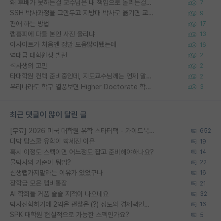
왜 후배가 못하는걸 교수님은 내 책임으로 돌리는걸까요?
7
SSH 박사과정을 그만두고 지방대 박사로 옮기면 교수의 꿈은 끝일까요?
9
편애 하는 방법
17
랩홈피에 다들 본인 사진 올리냐
13
이사이트가 처음엔 정말 도움많이됐는데
16
역대급 대학원생 빌런
2
석사생의 고민
2
타대학원 컨텍 준비중인데, 지도교수님께는 언제 말씀드려야 할까요?
2
우리나라도 학구 열풍보면 Higher Doctorate 학위가 필요하다고 봅니다.
3
최근 댓글이 많이 달린 글
[무료] 2026 미국 대학원 유학 스타터팩 - 가이드북 & 합격자 컨택메일 템플릿
652
미박 탑스쿨 유학이 빡세진 이유
19
혹시 이정도 스펙이면 어느정도 잡고 준비해야하나요?
14
물박사의 기준이 뭐임?
22
신생랩가지말라는 이유가 있었구나
16
장학금 모은 랩비통장
21
AI 학회들 거품 슬슬 지적이 나오네요
32
박사진학하기에 2억은 괜찮은 (?) 정도의 경제력인가요
16
SPK 대학원 현실적으로 가능한 스펙인가요?
5