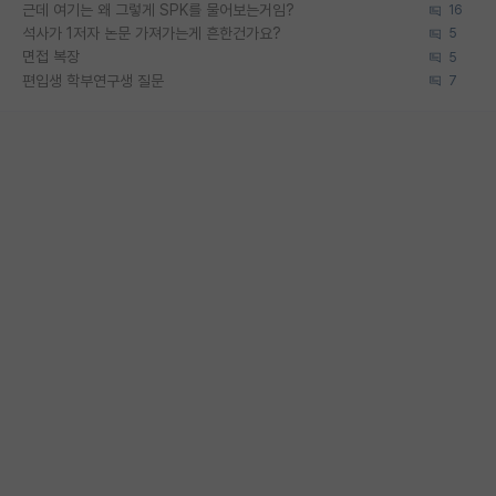
근데 여기는 왜 그렇게 SPK를 물어보는거임?
16
석사가 1저자 논문 가져가는게 흔한건가요?
5
면접 복장
5
편입생 학부연구생 질문
7