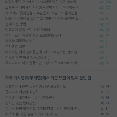
대학원생들 교수에게 가스라이팅 당한 것은 이해가 갑니다. 안타깝네요.
120
소재분야 석박사 대학원생 + 물박사들이 착각하는 거
77
왜 후배가 못하는걸 교수님은 내 책임으로 돌리는걸까요?
7
SSH 박사과정을 그만두고 지방대 박사로 옮기면 교수의 꿈은 끝일까요?
9
편애 하는 방법
17
랩홈피에 다들 본인 사진 올리냐
13
이사이트가 처음엔 정말 도움많이됐는데
16
역대급 대학원생 빌런
2
석사생의 고민
2
타대학원 컨텍 준비중인데, 지도교수님께는 언제 말씀드려야 할까요?
2
정출연 학연 박사 질문(DGIST)
2
우리나라도 학구 열풍보면 Higher Doctorate 학위가 필요하다고 봅니다.
3
자유 게시판(아무개랩)에서 최근 댓글이 많이 달린 글
알츠하이머 관련 고등학생 탐구 포트폴리오
14
물박사의 기준이 뭐임?
22
신생랩가지말라는 이유가 있었구나
16
장학금 모은 랩비통장
21
석박사 과정 합격하고, 컨택했던교수님이 연락이 안됩니다...
8
AI 학회들 거품 슬슬 지적이 나오네요
32