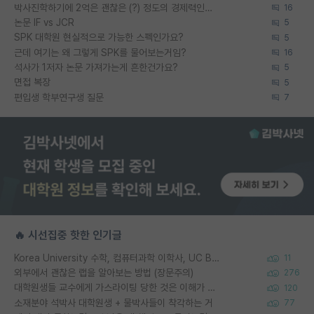
박사진학하기에 2억은 괜찮은 (?) 정도의 경제력인가요
16
논문 IF vs JCR
5
SPK 대학원 현실적으로 가능한 스펙인가요?
5
근데 여기는 왜 그렇게 SPK를 물어보는거임?
16
석사가 1저자 논문 가져가는게 흔한건가요?
5
면접 복장
5
편입생 학부연구생 질문
7
🔥 시선집중 핫한 인기글
Korea University 수학, 컴퓨터과학 이학사, UC Berkeley 산업공학 대학원 공학박사가 되는 것은 쉽지 않겠죠?
11
외부에서 괜찮은 랩을 알아보는 방법 (장문주의)
276
대학원생들 교수에게 가스라이팅 당한 것은 이해가 갑니다. 안타깝네요.
120
소재분야 석박사 대학원생 + 물박사들이 착각하는 거
77