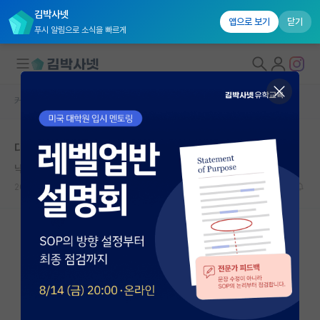
김박사넷
앱으로 보기
닫기
푸시 알림으로 소식을 빠르게
커뮤니티 홈
자유 게시판(아무개랩)
대학원생 모집
대학원 CV작성
국내대학원 정보
낙천적인 아리스토텔레스
연구실&오픈랩
2025.06.26
3
1469
커뮤니티
커뮤니티 홈
전체글보기
베스트 게시판
IF 명예의전당