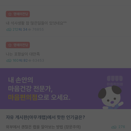
명예의전당
내 석사생활 참 많은일들이 있엇네요^^
212
34
76855
명예의전당
나는 포항살이 대만족
160
82
63453
자유 게시판(아무개랩)에서 핫한 인기글은?
외부에서 괜찮은 랩을 알아보는 방법 (장문주의)
276