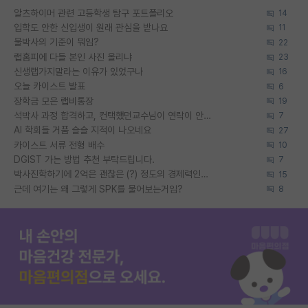
알츠하이머 관련 고등학생 탐구 포트폴리오
14
입학도 안한 신입생이 원래 관심을 받나요
11
물박사의 기준이 뭐임?
22
랩홈피에 다들 본인 사진 올리냐
23
신생랩가지말라는 이유가 있었구나
16
오늘 카이스트 발표
6
장학금 모은 랩비통장
19
석박사 과정 합격하고, 컨택했던교수님이 연락이 안됩니다...
7
AI 학회들 거품 슬슬 지적이 나오네요
27
카이스트 서류 전형 배수
10
DGIST 가는 방법 추천 부탁드립니다.
7
박사진학하기에 2억은 괜찮은 (?) 정도의 경제력인가요
15
근데 여기는 왜 그렇게 SPK를 물어보는거임?
8