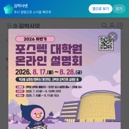
김박사넷
앱으로 보기
닫기
푸시 알림으로 소식을 빠르게
커뮤니티 홈
자유 게시판(아무개랩)
대학원생 모집
배터리 전망과 대학원 고민
국내대학원 정보
진지한 아이작 뉴턴
연구실&오픈랩
2025.06.25
1
1232
커뮤니티
커뮤니티 홈
전체글보기
베스트 게시판
IF 명예의전당