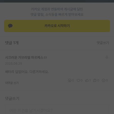
재팬라운지 🌸
카카오 계정과 연동하여 게시글에 달린
댓글 알람, 소식등을 빠르게 받아보세요
카카오로 시작하기
댓글 1개
댓글쓰기
시끄러운 가브리엘 마르케스
2025.06.25
배터리 답없어요. 다른거하세요.
0
0
1
0
0
대댓글 쓰기
댓글쓰기