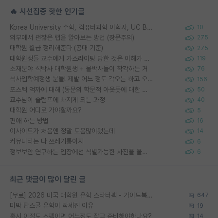
🔥 시선집중 핫한 인기글
Korea University 수학, 컴퓨터과학 이학사, UC Berkeley 산업공학 대학원 공학박사가 되는 것은 쉽지 않겠죠?
10
외부에서 괜찮은 랩을 알아보는 방법 (장문주의)
275
대학원 월급 정리해준다 (공대 기준)
275
대학원생들 교수에게 가스라이팅 당한 것은 이해가 갑니다. 안타깝네요.
119
소재분야 석박사 대학원생 + 물박사들이 착각하는 거
76
석사입학예정생 분들! 제발 어느 정도 각오는 하고 오세요.
156
포스텍 억까에 대해 (동문의 학문적 아웃풋에 대한 반박)
50
교수님이 슬럼프에 빠지게 되는 과정
40
대학원 어디로 가야할까요?
5
편애 하는 방법
16
이사이트가 처음엔 정말 도움많이됐는데
14
커뮤니티는 다 쓰레기통이지
6
정보보안 연구하는 입장에선 식별가능한 사진을 올리는건 비추이긴함
6
최근 댓글이 많이 달린 글
[무료] 2026 미국 대학원 유학 스타터팩 - 가이드북 & 합격자 컨택메일 템플릿
647
미박 탑스쿨 유학이 빡세진 이유
19
혹시 이정도 스펙이면 어느정도 잡고 준비해야하나요?
14