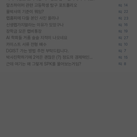
알츠하이머 관련 고등학생 탐구 포트폴리오
14
물박사의 기준이 뭐임?
22
랩홈피에 다들 본인 사진 올리냐
23
신생랩가지말라는 이유가 있었구나
16
장학금 모은 랩비통장
19
AI 학회들 거품 슬슬 지적이 나오네요
27
카이스트 서류 전형 배수
10
DGIST 가는 방법 추천 부탁드립니다.
7
박사진학하기에 2억은 괜찮은 (?) 정도의 경제력인가요
15
근데 여기는 왜 그렇게 SPK를 물어보는거임?
8