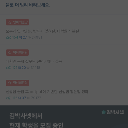
물로 더 멀리 바라보세요.
명예의전당
모두가 잊고있는, 반드시 잊혀질, 대학원의 본질
154
27
24981
명예의전당
대학원 온게 잘못된 선택이었나 싶음
121
20
31418
명예의전당
신생랩 졸업 후 output에 기반한 신생랩 장단점 정리
112
37
79177