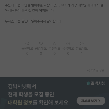
주변에 이런 고민을 털어놓을 사람이 없고, 여기가 가장 대학원에 대해서 잘
PI 전용 게시판
아시는 분이 많은 것 같아 여쭤봅니다!
인문사회 계열 게시판
두서없이 쓴 글인데 읽어주셔서 감사합니다.
특수/전문대학원 게시판
반도체/AI 게시판
장학금/장학생 게시판
응원해요
공감해요
추천해요
궁금해요
별로에요
0
0
0
0
1
학술 정보 게시판
홍보 게시판
게시글 공유
커리어
유학교육
이벤트
반도체 아카데미