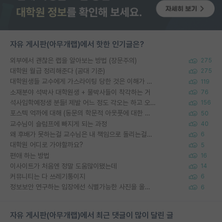
자유 게시판(아무개랩)에서 핫한 인기글은?
외부에서 괜찮은 랩을 알아보는 방법 (장문주의)
275
대학원 월급 정리해준다 (공대 기준)
275
대학원생들 교수에게 가스라이팅 당한 것은 이해가 갑니다. 안타깝네요.
119
소재분야 석박사 대학원생 + 물박사들이 착각하는 거
76
석사입학예정생 분들! 제발 어느 정도 각오는 하고 오세요.
156
포스텍 억까에 대해 (동문의 학문적 아웃풋에 대한 반박)
50
교수님이 슬럼프에 빠지게 되는 과정
40
왜 후배가 못하는걸 교수님은 내 책임으로 돌리는걸까요?
6
대학원 어디로 가야할까요?
5
편애 하는 방법
16
이사이트가 처음엔 정말 도움많이됐는데
14
커뮤니티는 다 쓰레기통이지
6
정보보안 연구하는 입장에선 식별가능한 사진을 올리는건 비추이긴함
6
자유 게시판(아무개랩)에서 최근 댓글이 많이 달린 글