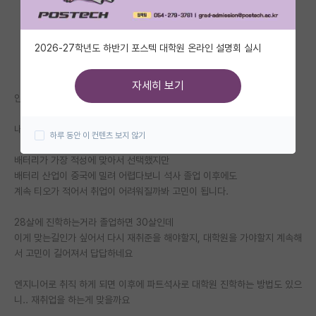
자유 게시판(아무개랩)
2026-27학년도 하반기 포스텍 대학원 온라인 설명회 실시
미국 유학 게시판
미국 대학원 합격 후기 게시판
자세히 보기
안녕하세요
대학원생 모집 게시판
내년 전기에 배터리 연구실로 석사 진학하는 학생입니다.
하루 동안 이 컨텐츠 보지 않기
대학원 합격 후기 게시판
배터리가 가장 적성에 맞아서 선택했지만
연구실(PI) 홍보 게시판
배터리 산업이 중국에 밀려 어렵다보니 석사 졸업 이후에도
계속 티오가 적어서 취업이 어려워질까봐 고민이 됩니다.
석박사 채용 정보 게시판
28살에 진학하는거라 졸업하면 30살인데
임용 정보 게시판
이게 맞는길인가 싶어서 다시 재취준을 해야할지, 대학원을 가야할지 계속해
학부 인턴 게시판
서 고민이 길어져서 답답하네요
취업 게시판
엔지니어로 취직 하게 되면 이후에 파트석사로 대학원 진학하는 방법도 있으
니.. 재취업을 하는게 맞을까요
임용 후기 게시판