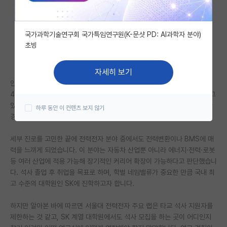
자유 게시판(아무개랩)
국가과학기술연구회 국가특임연구원(K-문샷 PD: AI과학자 분야)
미국 유학 게시판
초빙
미국 대학원 합격 후기 게시판
자세히 보기
대학원생 모집 게시판
안녕하세요. 저는 ssh 전전 3학년에 재학 중인 학생입니다. 학점은 4.25/
4.2 정도이며, 교내 자동차 동아리에서 다양한 대회와 프로젝트를 경험하고
대학원 합격 후기 게시판
있고 자동차 전반에 대한 이해와 관심을 키워왔습니다. 다만 연구와 관련한
하루 동안 이 컨텐츠 보지 않기
경험은 따로 없습니다.
연구실(PI) 홍보 게시판
세부 진로를 고민한 끝에 전력전자 분야 중에서도 전력변환이나 BMS에 매
석박사 채용 정보 게시판
력을 느끼게 되었습니다. 이 분야는 자동차 산업뿐 아니라 에너지·전력·로봇
등 여러 산업에 적용 가능해 장기적인 커리어 확장이 가능하다고 판단했습니
임용 정보 게시판
다. 석사 졸업 후 취업을 목표로 하며, 학벌 네임밸류가 중요한 만큼 국내 최
학부 인턴 게시판
고 수준의 대학원인 SK에 진학하고자 합니다.
취업 게시판
하지만 알아본 바에 따르면 서울대 전력전자 주요 랩은 타교 석사 지원자를
제한하는 것 같고, SK 계열 대학원에서도 석사 모집을 하는 곳이 어디인지
임용 후기 게시판