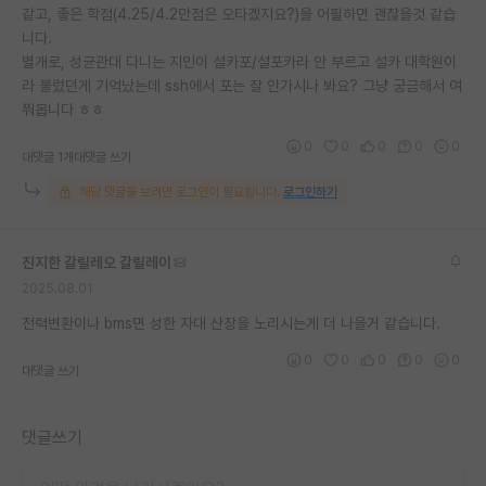
같고, 좋은 학점(4.25/4.2만점은 오타겠지요?)을 어필하면 괜찮을것 같습
니다.
별개로, 성균관대 다니는 지인이 설카포/설포카라 안 부르고 설카 대학원이
라 불렀던게 기억났는데 ssh에서 포는 잘 안가시나 봐요? 그냥 궁금해서 여
쭤봅니다 ㅎㅎ
0
0
0
0
0
대댓글 1개
대댓글 쓰기
해당 댓글을 보려면 로그인이 필요합니다.
로그인하기
진지한 갈릴레오 갈릴레이
2025.08.01
전력변환이나 bms면 성한 자대 산장을 노리시는게 더 나을거 같습니다.
0
0
0
0
0
대댓글 쓰기
댓글쓰기