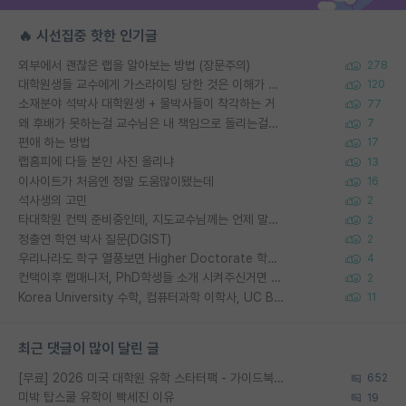
🔥 시선집중 핫한 인기글
외부에서 괜찮은 랩을 알아보는 방법 (장문주의)
278
대학원생들 교수에게 가스라이팅 당한 것은 이해가 갑니다. 안타깝네요.
120
소재분야 석박사 대학원생 + 물박사들이 착각하는 거
77
왜 후배가 못하는걸 교수님은 내 책임으로 돌리는걸까요?
7
편애 하는 방법
17
랩홈피에 다들 본인 사진 올리냐
13
이사이트가 처음엔 정말 도움많이됐는데
16
석사생의 고민
2
타대학원 컨텍 준비중인데, 지도교수님께는 언제 말씀드려야 할까요?
2
정출연 학연 박사 질문(DGIST)
2
우리나라도 학구 열풍보면 Higher Doctorate 학위가 필요하다고 봅니다.
4
컨택이후 랩매니저, PhD학생들 소개 시켜주신거면 거의 컨펌에 가깝나요?
2
Korea University 수학, 컴퓨터과학 이학사, UC Berkeley 산업공학 대학원 공학박사가 되는 것은 쉽지 않겠죠?
11
최근 댓글이 많이 달린 글
[무료] 2026 미국 대학원 유학 스타터팩 - 가이드북 & 합격자 컨택메일 템플릿
652
미박 탑스쿨 유학이 빡세진 이유
19