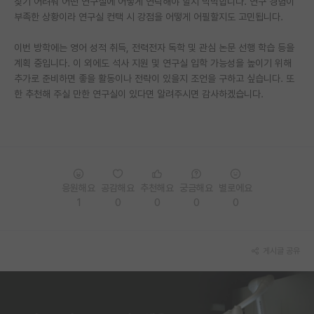
찾기 어려워 어떤 연구실에 어떻게 연락해야 할지 막막합니다. 연구 경험이
부족한 상황이라 연구실 컨택 시 강점을 어떻게 어필할지도 고민됩니다.
PI 전용 게시판
이번 방학에는 영어 성적 취득, 전력전자 독학 및 관심 논문 선행 학습 등을
인문사회 계열 게시판
계획 중입니다. 이 외에도 석사 지원 및 연구실 입학 가능성을 높이기 위해
특수/전문대학원 게시판
추가로 준비하면 좋을 활동이나 전략이 있을지 조언을 구하고 싶습니다. 또
한 추천해 주실 만한 연구실이 있다면 알려주시면 감사하겠습니다.
반도체/AI 게시판
장학금/장학생 게시판
학술 정보 게시판
응원해요
공감해요
추천해요
궁금해요
별로에요
홍보 게시판
1
0
0
0
0
커리어
유학교육
게시글 공유
이벤트
반도체 아카데미