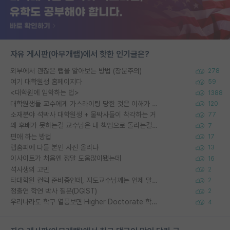
자유 게시판(아무개랩)에서 핫한 인기글은?
외부에서 괜찮은 랩을 알아보는 방법 (장문주의)
278
여기 대학원생 홈페이지다
59
<대학원에 입학하는 법>
1388
대학원생들 교수에게 가스라이팅 당한 것은 이해가 갑니다. 안타깝네요.
120
소재분야 석박사 대학원생 + 물박사들이 착각하는 거
77
왜 후배가 못하는걸 교수님은 내 책임으로 돌리는걸까요?
7
편애 하는 방법
17
랩홈피에 다들 본인 사진 올리냐
13
이사이트가 처음엔 정말 도움많이됐는데
16
석사생의 고민
2
타대학원 컨텍 준비중인데, 지도교수님께는 언제 말씀드려야 할까요?
2
정출연 학연 박사 질문(DGIST)
2
우리나라도 학구 열풍보면 Higher Doctorate 학위가 필요하다고 봅니다.
4