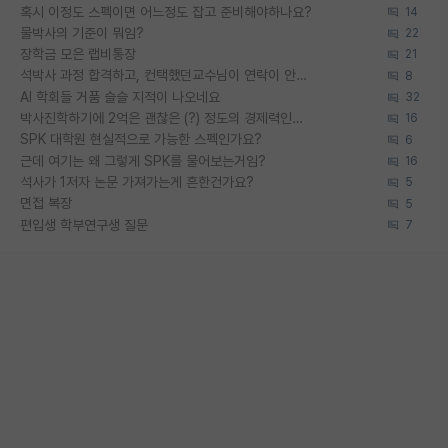
혹시 이정도 스펙이면 어느정도 잡고 준비해야하나요?
14
물박사의 기준이 뭐임?
22
장학금 모은 랩비통장
21
석박사 과정 합격하고, 컨택했던교수님이 연락이 안됩니다...
8
AI 학회들 거품 슬슬 지적이 나오네요
32
박사진학하기에 2억은 괜찮은 (?) 정도의 경제력인가요
16
SPK 대학원 현실적으로 가능한 스펙인가요?
6
근데 여기는 왜 그렇게 SPK를 물어보는거임?
16
석사가 1저자 논문 가져가는게 흔한건가요?
5
면접 복장
5
편입생 학부연구생 질문
7