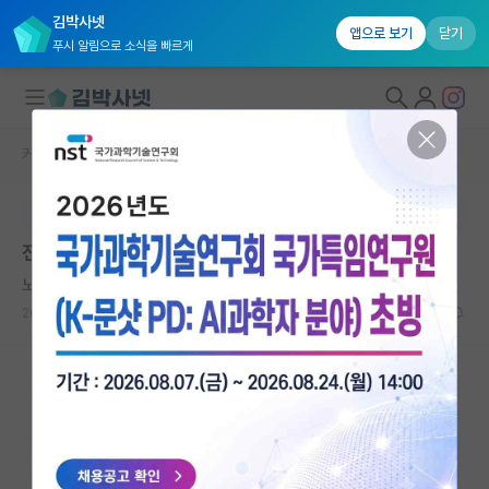
김박사넷
앱으로 보기
닫기
푸시 알림으로 소식을 빠르게
커뮤니티 홈
자유 게시판(아무개랩)
대학원생 모집
본문이 수정되지 않는 박제글입니다.
국내대학원 정보
전력전자 대학원 고민
연구실&오픈랩
노래하는 레오나르도 다빈치
커뮤니티
2025.06.24
3
3375
커뮤니티 홈
전체글보기
베스트 게시판
IF 명예의전당