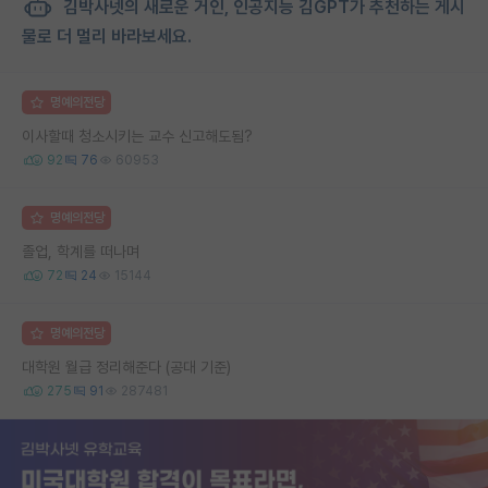
김박사넷의 새로운 거인, 인공지능 김GPT가 추천하는 게시
물로 더 멀리 바라보세요.
명예의전당
이사할때 청소시키는 교수 신고해도됨?
92
76
60953
명예의전당
졸업, 학계를 떠나며
72
24
15144
명예의전당
대학원 월급 정리해준다 (공대 기준)
275
91
287481