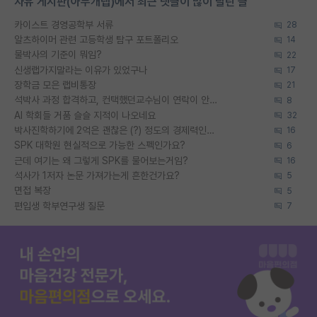
자유 게시판(아무개랩)에서 최근 댓글이 많이 달린 글
카이스트 경영공학부 서류
28
알츠하이머 관련 고등학생 탐구 포트폴리오
14
물박사의 기준이 뭐임?
22
신생랩가지말라는 이유가 있었구나
17
장학금 모은 랩비통장
21
석박사 과정 합격하고, 컨택했던교수님이 연락이 안됩니다...
8
AI 학회들 거품 슬슬 지적이 나오네요
32
박사진학하기에 2억은 괜찮은 (?) 정도의 경제력인가요
16
SPK 대학원 현실적으로 가능한 스펙인가요?
6
근데 여기는 왜 그렇게 SPK를 물어보는거임?
16
석사가 1저자 논문 가져가는게 흔한건가요?
5
면접 복장
5
편입생 학부연구생 질문
7