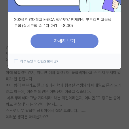
자유 게시판(아무개랩)
2026 한양대학교 ERICA 청년도약 인재양성 부트캠프 교육생
미국 유학 게시판
모집 (상시모집 중, 1차 마감 : ~8.30)
미국 대학원 합격 후기 게시판
자세히 보기
대학원생 모집 게시판
안녕하세요.
제목에서 보신 대로 문의를 드릴까 말까 고민하고 있는 학부 졸업생입니다.
대학원 합격 후기 게시판
예비 합격이더라도 불합격이라고 알려주는 대학원에 지원하였고, 불합격이
하루 동안 이 컨텐츠 보지 않기
라고 결과 통보를 받은 상황입니다.
연구실(PI) 홍보 게시판
아예 불합격인건지, 아니면 예비 합격인데 불합격이라고 뜬 건지 도저히 갈
피가 안 잡힙니다.
석박사 채용 정보 게시판
예비 합격 여부라도 알고 싶어서 학과 행정실 선생님께 이메일로 문의 드리
려고 하는데, 여러분 의견은 어떠신지 여쭙고 싶습니다.
임용 정보 게시판
'너무 무례하다 그냥 기다려라' 라는 의견이라던지, 아니면 '그 정도는 물어
학부 인턴 게시판
봐도 괜찮다' 라는 의견이라던지......
스스로 너무 답답한 상황이어서 질문 드립니다.........
취업 게시판
여러분 생각은 어떠신가요?
임용 후기 게시판