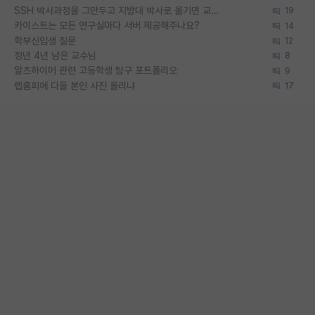
SSH 박사과정을 그만두고 지방대 박사로 옮기면 교수의 꿈은 끝일까요?
19
카이스트는 모든 연구실마다 서버 제공해주나요?
14
학부신입생 질문
12
정년 4년 남은 교수님
8
알츠하이머 관련 고등학생 탐구 포트폴리오
9
랩홈피에 다들 본인 사진 올리냐
17