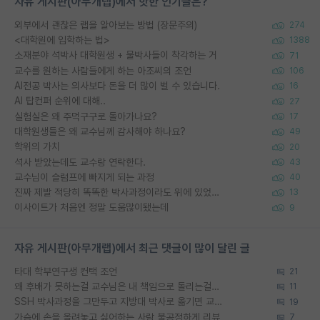
자유 게시판(아무개랩)에서 핫한 인기글은?
외부에서 괜찮은 랩을 알아보는 방법 (장문주의)
274
<대학원에 입학하는 법>
1388
소재분야 석박사 대학원생 + 물박사들이 착각하는 거
71
교수를 원하는 사람들에게 하는 아조씨의 조언
106
AI전공 박사는 의사보다 돈을 더 많이 벌 수 있습니다.
16
AI 탑컨퍼 순위에 대해..
27
실험실은 왜 주먹구구로 돌아가나요?
17
대학원생들은 왜 교수님께 감사해야 하나요?
49
학위의 가치
20
석사 받았는데도 교수랑 연락한다.
43
교수님이 슬럼프에 빠지게 되는 과정
40
진짜 제발 적당히 똑똑한 박사과정이라도 위에 있었으면..
13
이사이트가 처음엔 정말 도움많이됐는데
9
자유 게시판(아무개랩)에서 최근 댓글이 많이 달린 글
타대 학부연구생 컨택 조언
21
왜 후배가 못하는걸 교수님은 내 책임으로 돌리는걸까요?
11
SSH 박사과정을 그만두고 지방대 박사로 옮기면 교수의 꿈은 끝일까요?
19
가슴에 손을 올려놓고 싫어하는 사람 불공정하게 리뷰
7