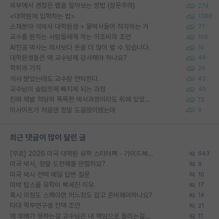
외부에서 괜찮은 랩을 알아보는 방법 (장문주의)
274
<대학원에 입학하는 법>
1388
소재분야 석박사 대학원생 + 물박사들이 착각하는 거
71
교수를 원하는 사람들에게 하는 아조씨의 조언
106
AI전공 박사는 의사보다 돈을 더 많이 벌 수 있습니다.
16
대학원생들은 왜 교수님께 감사해야 하나요?
49
학위의 가치
20
석사 받았는데도 교수랑 연락한다.
43
교수님이 슬럼프에 빠지게 되는 과정
40
진짜 제발 적당히 똑똑한 박사과정이라도 위에 있었으면..
13
이사이트가 처음엔 정말 도움많이됐는데
9
최근 댓글이 많이 달린 글
[무료] 2026 미국 대학원 유학 스타터팩 - 가이드북 & 합격자 컨택메일 템플릿
643
미국 박사, 정말 도전해볼 만할까요?
9
미국 박사 컨택 메일 답변 질문
10
미박 탑스쿨 유학이 빡세진 이유
17
혹시 이정도 스펙이면 어느정도 잡고 준비해야하나요?
14
타대 학부연구생 컨택 조언
21
왜 후배가 못하는걸 교수님은 내 책임으로 돌리는걸까요?
11