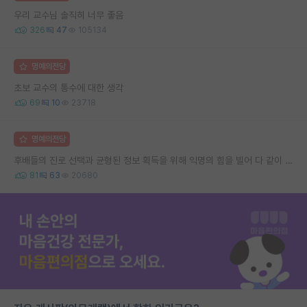
우리 교수님 솔직히 너무 좋음
326
47
105134
명예의전당
초보 교수의 통수에 대한 생각
69
10
23718
명예의전당
후배들의 진로 선택과 균형된 정보 획득을 위해 익명의 힘을 빌어 다 같이 연봉 공개 타임 한번 갖는 것 어때요?
81
63
20680