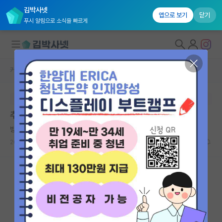
김박사넷
앱으로 보기
닫기
푸시 알림으로 소식을 빠르게
커뮤니티 홈
자유 게시판(아무개랩)
대학원생 모집
본문이 수정되지 않는 박제글입니다.
국내대학원 정보
추합 관련해서 이메일로 문의 넣어도 되려나요.......
연구실&오픈랩
방탕한 프랜시스 크릭
커뮤니티
2025.06.20
7
1146
커뮤니티 홈
전체글보기
베스트 게시판
IF 명예의전당