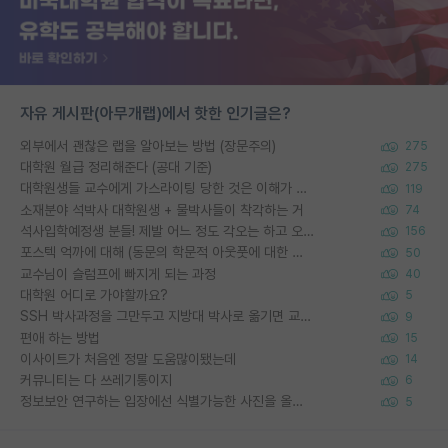
자유 게시판(아무개랩)에서 핫한 인기글은?
외부에서 괜찮은 랩을 알아보는 방법 (장문주의)
275
대학원 월급 정리해준다 (공대 기준)
275
대학원생들 교수에게 가스라이팅 당한 것은 이해가 갑니다. 안타깝네요.
119
소재분야 석박사 대학원생 + 물박사들이 착각하는 거
74
석사입학예정생 분들! 제발 어느 정도 각오는 하고 오세요.
156
포스텍 억까에 대해 (동문의 학문적 아웃풋에 대한 반박)
50
교수님이 슬럼프에 빠지게 되는 과정
40
대학원 어디로 가야할까요?
5
SSH 박사과정을 그만두고 지방대 박사로 옮기면 교수의 꿈은 끝일까요?
9
편애 하는 방법
15
이사이트가 처음엔 정말 도움많이됐는데
14
커뮤니티는 다 쓰레기통이지
6
정보보안 연구하는 입장에선 식별가능한 사진을 올리는건 비추이긴함
5