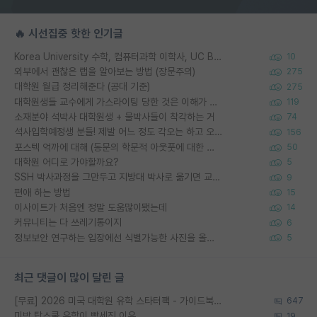
🔥 시선집중 핫한 인기글
Korea University 수학, 컴퓨터과학 이학사, UC Berkeley 산업공학 대학원 공학박사가 되는 것은 쉽지 않겠죠?
10
외부에서 괜찮은 랩을 알아보는 방법 (장문주의)
275
대학원 월급 정리해준다 (공대 기준)
275
대학원생들 교수에게 가스라이팅 당한 것은 이해가 갑니다. 안타깝네요.
119
소재분야 석박사 대학원생 + 물박사들이 착각하는 거
74
석사입학예정생 분들! 제발 어느 정도 각오는 하고 오세요.
156
포스텍 억까에 대해 (동문의 학문적 아웃풋에 대한 반박)
50
대학원 어디로 가야할까요?
5
SSH 박사과정을 그만두고 지방대 박사로 옮기면 교수의 꿈은 끝일까요?
9
편애 하는 방법
15
이사이트가 처음엔 정말 도움많이됐는데
14
커뮤니티는 다 쓰레기통이지
6
정보보안 연구하는 입장에선 식별가능한 사진을 올리는건 비추이긴함
5
최근 댓글이 많이 달린 글
[무료] 2026 미국 대학원 유학 스타터팩 - 가이드북 & 합격자 컨택메일 템플릿
647
미박 탑스쿨 유학이 빡세진 이유
19