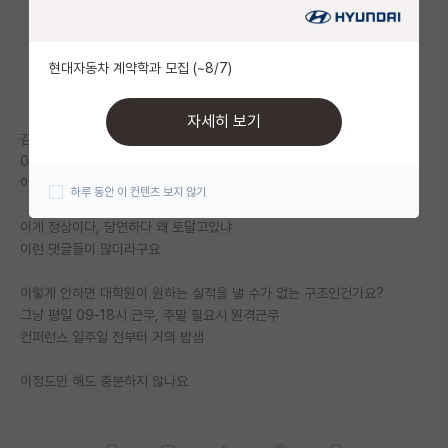
자유 게시판(아무개랩)
현대자동차 계약학과 모집 (~8/7)
미국 유학 게시판
미국 대학원 합격 후기 게시판
자세히 보기
김박사넷에서 글을 봤는데
대학원생 모집 게시판
09시부터 22시까지 매일매일, 격주 주말마다 풀타임 출근
이런 글이 있었는데 댓글들을 보니까
하루 동안 이 컨텐츠 보지 않기
대학원 합격 후기 게시판
이게 정상이다, 당연하다 왜 토달고있냐
연구실(PI) 홍보 게시판
이런 댓글들이 많더라구요
석박사 채용 정보 게시판
이렇게 안하면 대학원이 원하는 실적을 낼 수가 없는 구조인건가요?
그냥 평일 09-18시 근무, 주말 필요시 원격근무
임용 정보 게시판
컨퍼런스 일주일 전부터 거의 밤샘
학부 인턴 게시판
이정도만 해도 충분하지 않나요
취업 게시판
임용 후기 게시판