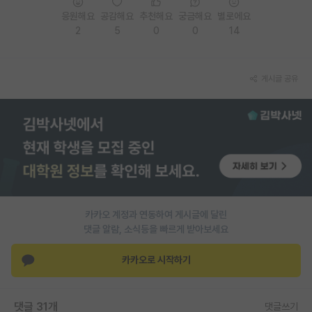
응원해요
공감해요
추천해요
궁금해요
별로에요
PI 전용 게시판
2
5
0
0
14
인문사회 계열 게시판
특수/전문대학원 게시판
게시글 공유
반도체/AI 게시판
장학금/장학생 게시판
학술 정보 게시판
홍보 게시판
카카오 계정과 연동하여 게시글에 달린
커리어
댓글 알람, 소식등을 빠르게 받아보세요
유학교육
카카오로 시작하기
이벤트
반도체 아카데미
댓글 31개
댓글쓰기