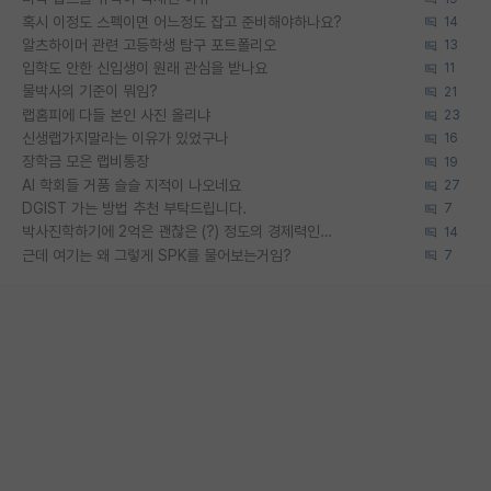
혹시 이정도 스펙이면 어느정도 잡고 준비해야하나요?
14
알츠하이머 관련 고등학생 탐구 포트폴리오
13
입학도 안한 신입생이 원래 관심을 받나요
11
물박사의 기준이 뭐임?
21
랩홈피에 다들 본인 사진 올리냐
23
신생랩가지말라는 이유가 있었구나
16
장학금 모은 랩비통장
19
AI 학회들 거품 슬슬 지적이 나오네요
27
DGIST 가는 방법 추천 부탁드립니다.
7
박사진학하기에 2억은 괜찮은 (?) 정도의 경제력인가요
14
근데 여기는 왜 그렇게 SPK를 물어보는거임?
7