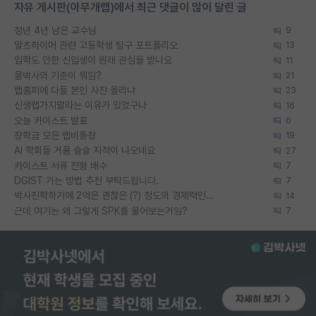
자유 게시판(아무개랩)에서 최근 댓글이 많이 달린 글
정년 4년 남은 교수님
9
알츠하이머 관련 고등학생 탐구 포트폴리오
13
입학도 안한 신입생이 원래 관심을 받나요
11
물박사의 기준이 뭐임?
21
랩홈피에 다들 본인 사진 올리냐
23
신생랩가지말라는 이유가 있었구나
16
오늘 카이스트 발표
6
장학금 모은 랩비통장
19
AI 학회들 거품 슬슬 지적이 나오네요
27
카이스트 서류 전형 배수
7
DGIST 가는 방법 추천 부탁드립니다.
7
박사진학하기에 2억은 괜찮은 (?) 정도의 경제력인가요
14
근데 여기는 왜 그렇게 SPK를 물어보는거임?
7