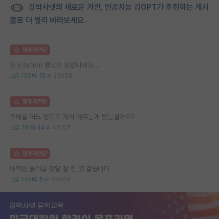
김박사넷의 새로운 거인, 인공지능 김GPT가 추천하는 게시
물로 더 멀리 바라보세요.
명예의전당
첫 citation 뽕맛이 엄청나네요...
136
10
23058
명예의전당
후배를 어느 정도로 케어 해주는게 맞는걸까요?
78
34
43107
명예의전당
대학원 옮기길 정말 잘 한 것 같습니다.
139
5
55509