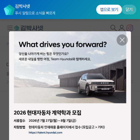
김박사넷
앱으로 보기
닫기
푸시 알림으로 소식을 빠르게
커뮤니티 홈
자유 게시판(아무개랩)
대학원생 모집
대학원 근무시간 이게 당연한건가요??
국내대학원 정보
울적한 어니스트 러더퍼드
연구실&오픈랩
2025.06.18
31
11977
커뮤니티
커뮤니티 홈
전체글보기
베스트 게시판
IF 명예의전당