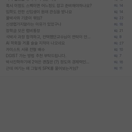
혹시 이정도 스펙이면 어느정도 잡고 준비해야하나요?
14
입학도 안한 신입생이 원래 관심을 받나요
14
물박사의 기준이 뭐임?
22
신생랩가지말라는 이유가 있었구나
16
장학금 모은 랩비통장
21
석박사 과정 합격하고, 컨택했던교수님이 연락이 안됩니다...
8
AI 학회들 거품 슬슬 지적이 나오네요
27
카이스트 서류 전형 배수
10
DGIST 가는 방법 추천 부탁드립니다.
7
박사진학하기에 2억은 괜찮은 (?) 정도의 경제력인가요
16
근데 여기는 왜 그렇게 SPK를 물어보는거임?
11