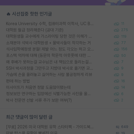
🔥 시선집중 핫한 인기글
Korea University 수학, 컴퓨터과학 이학사, UC Berkeley 산업공학 대학원 공학박사가 되는 것은 쉽지 않겠죠?
11
대학원 월급 정리해준다 (공대 기준)
275
대학원생들 교수에게 가스라이팅 당한 것은 이해가 갑니다. 안타깝네요.
119
소재분야 석박사 대학원생 + 물박사들이 착각하는 거
77
석사입학예정생 분들! 제발 어느 정도 각오는 하고 오세요.
156
포스텍 억까에 대해 (동문의 학문적 아웃풋에 대한 반박)
50
왜 후배가 못하는걸 교수님은 내 책임으로 돌리는걸까요?
7
SSH 박사과정을 그만두고 지방대 박사로 옮기면 교수의 꿈은 끝일까요?
9
가슴에 손을 올려놓고 싫어하는 사람 불공정하게 리뷰
9
편애 하는 방법
16
이사이트가 처음엔 정말 도움많이됐는데
14
정보보안 연구하는 입장에선 식별가능한 사진을 올리는건 비추이긴함
6
박사 전문연 선발 서류 추가 보완 여부(?)
2
최근 댓글이 많이 달린 글
[무료] 2026 미국 대학원 유학 스타터팩 - 가이드북 & 합격자 컨택메일 템플릿
649
미박 탑스쿨 유학이 빡세진 이유
19