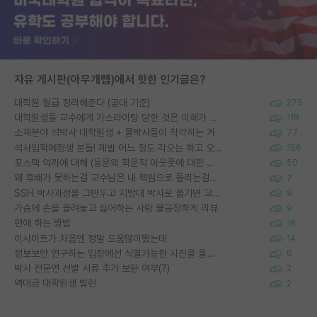
자유 게시판(아무개랩)에서 핫한 인기글은?
대학원 월급 정리해준다 (공대 기준)
275
대학원생들 교수에게 가스라이팅 당한 것은 이해가 갑니다. 안타깝네요.
119
소재분야 석박사 대학원생 + 물박사들이 착각하는 거
77
석사입학예정생 분들! 제발 어느 정도 각오는 하고 오세요.
156
포스텍 억까에 대해 (동문의 학문적 아웃풋에 대한 반박)
50
왜 후배가 못하는걸 교수님은 내 책임으로 돌리는걸까요?
7
SSH 박사과정을 그만두고 지방대 박사로 옮기면 교수의 꿈은 끝일까요?
9
가슴에 손을 올려놓고 싫어하는 사람 불공정하게 리뷰
9
편애 하는 방법
16
이사이트가 처음엔 정말 도움많이됐는데
14
정보보안 연구하는 입장에선 식별가능한 사진을 올리는건 비추이긴함
6
박사 전문연 선발 서류 추가 보완 여부(?)
2
역대급 대학원생 빌런
2