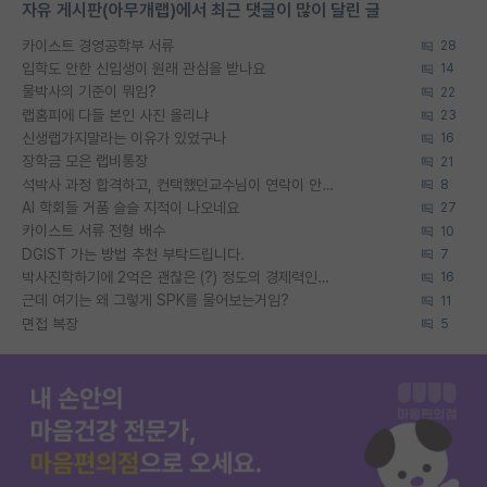
자유 게시판(아무개랩)에서 최근 댓글이 많이 달린 글
카이스트 경영공학부 서류
28
입학도 안한 신입생이 원래 관심을 받나요
14
물박사의 기준이 뭐임?
22
랩홈피에 다들 본인 사진 올리냐
23
신생랩가지말라는 이유가 있었구나
16
장학금 모은 랩비통장
21
석박사 과정 합격하고, 컨택했던교수님이 연락이 안됩니다...
8
AI 학회들 거품 슬슬 지적이 나오네요
27
카이스트 서류 전형 배수
10
DGIST 가는 방법 추천 부탁드립니다.
7
박사진학하기에 2억은 괜찮은 (?) 정도의 경제력인가요
16
근데 여기는 왜 그렇게 SPK를 물어보는거임?
11
면접 복장
5