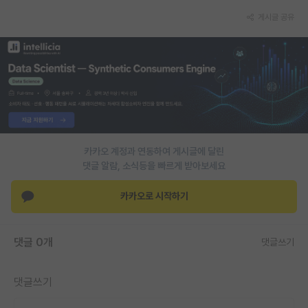
게시글 공유
PI 전용 게시판
인문사회 계열 게시판
특수/전문대학원 게시판
반도체/AI 게시판
장학금/장학생 게시판
카카오 계정과 연동하여 게시글에 달린
학술 정보 게시판
댓글 알람, 소식등을 빠르게 받아보세요
홍보 게시판
카카오로 시작하기
커리어
유학교육
댓글 0개
댓글쓰기
이벤트
댓글쓰기
반도체 아카데미