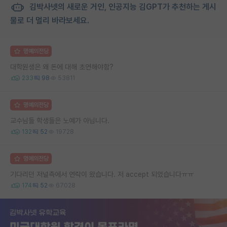
김박사넷의 새로운 거인, 인공지능 김GPT가 추천하는 게시
물로 더 멀리 바라보세요.
명예의전당
대학원생은 왜 돈에 대해 초연해야함?
233
98
53811
명예의전당
교수님들 학생들은 노예가 아닙니다.
132
52
19728
명예의전당
기다리던 저널측에서 연락이 왔습니다. 저 accept 되었습니다ㅠㅠ
174
52
67028