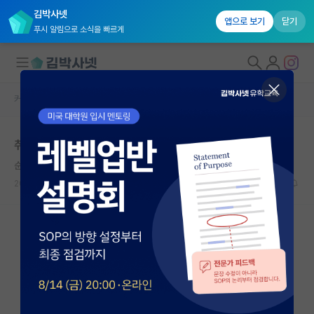
김박사넷
앱으로 보기
닫기
푸시 알림으로 소식을 빠르게
커뮤니티 홈
자유 게시판(아무개랩)
대학원생 모집
취업 or 박사 고민
국내대학원 정보
순수한 아리스토텔레스
연구실&오픈랩
2025.06.18
0
942
커뮤니티
커뮤니티 홈
전체글보기
베스트 게시판
IF 명예의전당