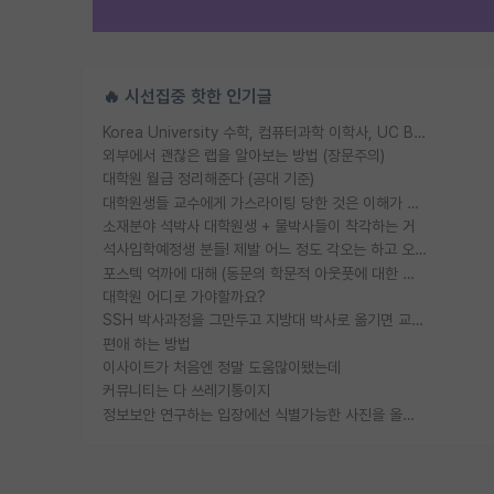
🔥 시선집중 핫한 인기글
Korea University 수학, 컴퓨터과학 이학사, UC Berkeley 산업공학 대학원 공학박사가 되는 것은 쉽지 않겠죠?
외부에서 괜찮은 랩을 알아보는 방법 (장문주의)
대학원 월급 정리해준다 (공대 기준)
대학원생들 교수에게 가스라이팅 당한 것은 이해가 갑니다. 안타깝네요.
소재분야 석박사 대학원생 + 물박사들이 착각하는 거
석사입학예정생 분들! 제발 어느 정도 각오는 하고 오세요.
포스텍 억까에 대해 (동문의 학문적 아웃풋에 대한 반박)
대학원 어디로 가야할까요?
SSH 박사과정을 그만두고 지방대 박사로 옮기면 교수의 꿈은 끝일까요?
편애 하는 방법
이사이트가 처음엔 정말 도움많이됐는데
커뮤니티는 다 쓰레기통이지
정보보안 연구하는 입장에선 식별가능한 사진을 올리는건 비추이긴함