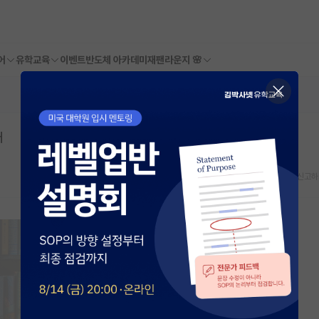
어
유학교육
이벤트
반도체 아카데미
재팬라운지 🌸
배
스크랩
신고하