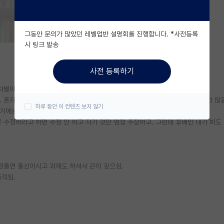
그동안 문의가 많았던 레벨업반 설명회를 진행합니다. *사전등록
시 링크 발송
사전 등록하기
차별이 있었던 것은 아님. 다른 학생들도 인건비 풀로 받고 해외연수도 다녀옴)
혼자서 까는 것은 알겠는데 입에 담기 힘든 말로 욕함. 병X찐X 등 과격한 표현 많음
하루 동안 이 컨텐츠 보지 않기
보기에는.
 수정하라고 하면 수정 안 하고 자기 것만 엄청 주장하고. 그런데 후배인 내가 봐도
 정출연 출신이시고 과제도 하셔서 끈이 깊으심.
중적임.