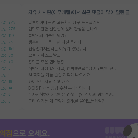
자유 게시판(아무개랩)에서 최근 댓글이 많이 달린 글
알츠하이머 관련 고등학생 탐구 포트폴리오
275
입학도 안한 신입생이 원래 관심을 받나요
275
물박사의 기준이 뭐임?
119
랩홈피에 다들 본인 사진 올리냐
75
신생랩가지말라는 이유가 있었구나
156
오늘 카이스트 발표
50
장학금 모은 랩비통장
40
석박사 과정 합격하고, 컨택했던교수님이 연락이 안됩니다...
5
AI 학회들 거품 슬슬 지적이 나오네요
9
카이스트 서류 전형 배수
16
DGIST 가는 방법 추천 부탁드립니다.
14
박사진학하기에 2억은 괜찮은 (?) 정도의 경제력인가요
6
근데 여기는 왜 그렇게 SPK를 물어보는거임?
6