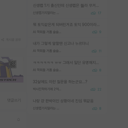
신생랩 1기 출신인데 신생랩은 줠라 무거운 바벨 같은거임. 들면 대박인데 못들면 깔려 죽음. 아무도 알려주지 않는 환경에서 자생해야하지만, 일단 살아남았다면 그 어떤 사람보다 악착같고 생존력 높은 사람으로 거듭날 수 있음
신생랩가지말라는 이유가 있었구나
17
뭐 토익같은게 되버린거죠 토익 900이라고 영어잘하는건 아닙니다만 잘하는사람은 다 900을 넘는 그런
AI 학회들 거품 슬슬 지적이 나오네요
9
게시글 공유
내가 그렇게 말할땐 신고나 누르더니
AI 학회들 거품 슬슬 지적이 나오네요
11
ㅋㅋㅋㅋㅋㅋ ㅠㅠ 그래서 일단 유명해지는게 중요한거같습니다
AI 학회들 거품 슬슬 지적이 나오네요
8
32살에도 이런 질문을 하는군요...?
박사진학하기에 2억은 괜찮은 (?) 정도의 경제력인가요
22
댓글쓰기
나랑 걍 판박이인 상황이네 진심 뭐같음
신생랩가지말라는 이유가 있었구나
8