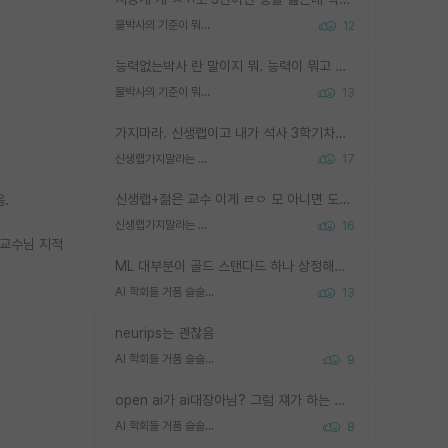
물박사의 기준이 뭐임?
12
능력없는박사 란 말이지 뭐. 능력이 뭐고 능력이 있다는게 뭔지는 사람마다 기준이 다르니까 얘기해봐야 서로 자기 기준만 얘기해서 논쟁이 끝이 안나고. 주위에서 능력있고 야심있는 신입생이 교수가 유의미한 피드백을 아예 안주면서 제대로된 과제에 참여해볼 기회도 제공하지 않고 잡일 뺑뺑이만 돌려서 맨날 단순작업만 하면서 밤새다가 눈빛이 점점 죽어가는걸 본 사람은 물박사는 교수탓이라고 하고, 교수는 이것저것 알려도 주고 기회도 주고 사수 동기 붙여주면서 어떻게든 끌고가려고 하는데 본인이 매일 뺀질거리면서 출근 하는둥마는둥 하다가 기껏 와서도 폰이나 쳐다보다가 실험 망치고 저녁약속있어서 먼저 가볼게요~ 하는걸 본 사람은 물박사는 본인탓이라고 함.
물박사의 기준이 뭐임?
13
가지마라. 신생랩이고 내가 석사 3학기차인데 최고참인데 나도 아무것도 모르는데 교수가 후배들 왜 논문 교육 안시키냐. 논문 왜 안 써오냐 닦달한다
신생랩가지말라는 이유가 있었구나
17
신생랩+젊은 교수 이게 ㄹㅇ 모 아니면 도인듯.
.
신생랩가지말라는 이유가 있었구나
16
 교수님 지적
ML 대부분이 골드 스탠다드 하나 상정해놓고 (벤치마크 데이터셋이 여러 개면 여러 개 상정) 그거 얼마나 잘 맞추나 싸움임 가끔 번뜩이는 설계 철학을 보여주는 논문들도 있지만 대부분 그거 성적 얼마나 더 올리느라에 혈안이 되어 있는 측면이 잇음
AI 학회들 거품 슬슬 지적이 나오네요
13
neurips는 괜찮음
AI 학회들 거품 슬슬 지적이 나오네요
9
open ai가 ai대장아님? 그럼 쟤가 하는 말이 다 맞겠네
AI 학회들 거품 슬슬 지적이 나오네요
8