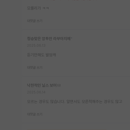
모를리가 ㅋㅋ
대댓글 쓰기
청승맞은 앙투안 라부아지에
*
2025.06.13
듣기만해도 발암캐
대댓글 쓰기
낙천적인 닐스 보어
2025.06.14
모르는 경우도 많습니다. 알면서도 모른척해주는 경우도 많고
대댓글 쓰기