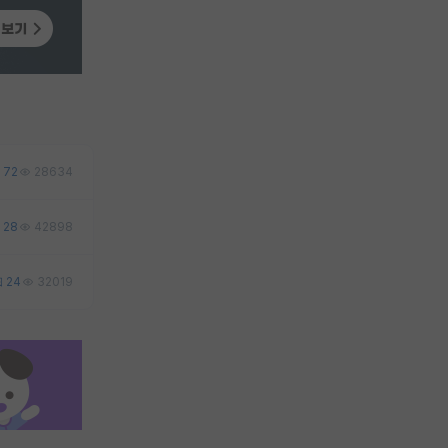
72
28634
28
42898
24
32019