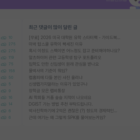
최근 댓글이 많이 달린 글
[무료] 2026 미국 대학원 유학 스타터팩 - 가이드북 & 합격자 컨택메일 템플릿
10
미박 탑스쿨 유학이 빡세진 이유
275
혹시 이정도 스펙이면 어느정도 잡고 준비해야하나요?
275
알츠하이머 관련 고등학생 탐구 포트폴리오
119
입학도 안한 신입생이 원래 관심을 받나요
75
물박사의 기준이 뭐임?
156
랩홈피에 다들 본인 사진 올리냐
50
신생랩가지말라는 이유가 있었구나
5
장학금 모은 랩비통장
9
AI 학회들 거품 슬슬 지적이 나오네요
16
DGIST 가는 방법 추천 부탁드립니다.
14
박사진학하기에 2억은 괜찮은 (?) 정도의 경제력인가요
6
근데 여기는 왜 그렇게 SPK를 물어보는거임?
6