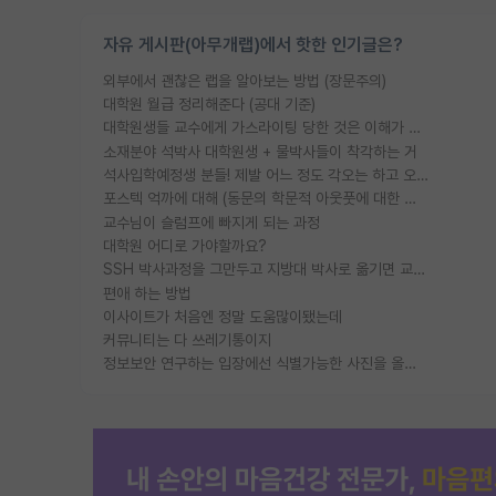
자유 게시판(아무개랩)에서 핫한 인기글은?
외부에서 괜찮은 랩을 알아보는 방법 (장문주의)
대학원 월급 정리해준다 (공대 기준)
대학원생들 교수에게 가스라이팅 당한 것은 이해가 갑니다. 안타깝네요.
소재분야 석박사 대학원생 + 물박사들이 착각하는 거
석사입학예정생 분들! 제발 어느 정도 각오는 하고 오세요.
포스텍 억까에 대해 (동문의 학문적 아웃풋에 대한 반박)
교수님이 슬럼프에 빠지게 되는 과정
대학원 어디로 가야할까요?
SSH 박사과정을 그만두고 지방대 박사로 옮기면 교수의 꿈은 끝일까요?
편애 하는 방법
이사이트가 처음엔 정말 도움많이됐는데
커뮤니티는 다 쓰레기통이지
정보보안 연구하는 입장에선 식별가능한 사진을 올리는건 비추이긴함