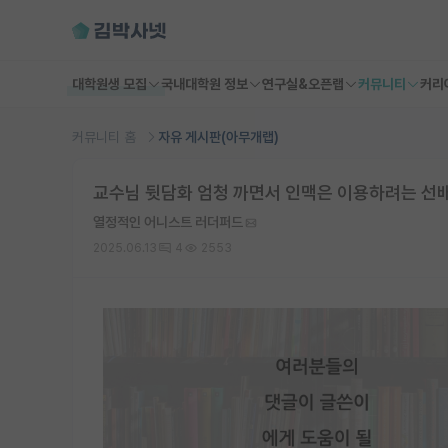
대학원생 모집
국내대학원 정보
연구실&오픈랩
커뮤니티
커리
커뮤니티 홈
자유 게시판(아무개랩)
교수님 뒷담화 엄청 까면서 인맥은 이용하려는 선
열정적인 어니스트 러더퍼드
2025.06.13
4
2553