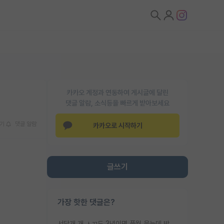
카카오 계정과 연동하여 게시글에 달린
댓글 알람, 소식등을 빠르게 받아보세요
기
댓글 알람
카카오로 시작하기
글쓰기
가장 핫한 댓글은?
서당개 개 ㅅㄲ도 3년이면 풍월 읊는데 박사 5년 이상 대리고 있으면서 물된건 교수 탓 맞는ㄱ게 거기가 서당이 아니란 소리임