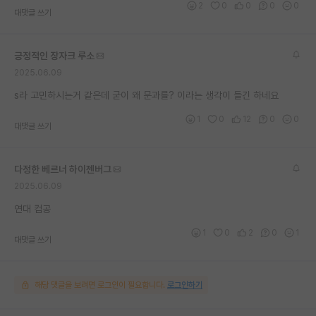
2
0
0
0
0
대댓글 쓰기
재팬라운지 🌸
긍정적인 장자크 루소
2025.06.09
s라 고민하시는거 같은데 굳이 왜 문과를? 이라는 생각이 들긴 하네요
1
0
12
0
0
대댓글 쓰기
다정한 베르너 하이젠버그
2025.06.09
연대 컴공
1
0
2
0
1
대댓글 쓰기
해당 댓글을 보려면 로그인이 필요합니다.
로그인하기