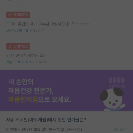
명예의전당
드디어 졸업합니다!! 교수님 마땅하십니까? ㅋㅋㅋㅋ
162
48
33774
명예의전당
<대학원에 입학하는 법>
1388
83
294501
자유 게시판(아무개랩)에서 핫한 인기글은?
외부에서 괜찮은 랩을 알아보는 방법 (장문주의)
274