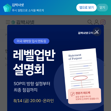
김박사넷
앱으로 보기
닫기
푸시 알림으로 소식을 빠르게
커뮤니티 홈
자유 게시판(아무개랩)
대학원생 모집
연대 컴공을 갈지 서울대 문과 AI 랩을 갈지 고민입니다..
국내대학원 정보
나른한 칼 세이건
연구실&오픈랩
2025.06.09
15
6806
커뮤니티
커뮤니티 홈
전체글보기
베스트 게시판
IF 명예의전당