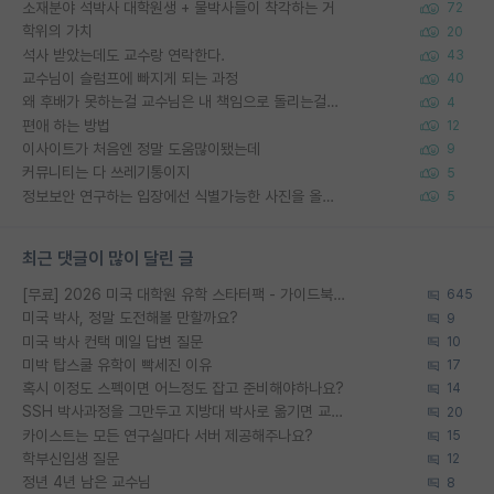
소재분야 석박사 대학원생 + 물박사들이 착각하는 거
72
학위의 가치
20
석사 받았는데도 교수랑 연락한다.
43
교수님이 슬럼프에 빠지게 되는 과정
40
왜 후배가 못하는걸 교수님은 내 책임으로 돌리는걸까요?
4
편애 하는 방법
12
이사이트가 처음엔 정말 도움많이됐는데
9
커뮤니티는 다 쓰레기통이지
5
정보보안 연구하는 입장에선 식별가능한 사진을 올리는건 비추이긴함
5
최근 댓글이 많이 달린 글
[무료] 2026 미국 대학원 유학 스타터팩 - 가이드북 & 합격자 컨택메일 템플릿
645
미국 박사, 정말 도전해볼 만할까요?
9
미국 박사 컨택 메일 답변 질문
10
미박 탑스쿨 유학이 빡세진 이유
17
혹시 이정도 스펙이면 어느정도 잡고 준비해야하나요?
14
SSH 박사과정을 그만두고 지방대 박사로 옮기면 교수의 꿈은 끝일까요?
20
카이스트는 모든 연구실마다 서버 제공해주나요?
15
학부신입생 질문
12
정년 4년 남은 교수님
8