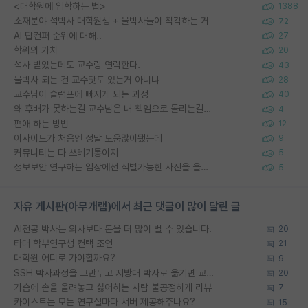
<대학원에 입학하는 법>
1388
소재분야 석박사 대학원생 + 물박사들이 착각하는 거
72
AI 탑컨퍼 순위에 대해..
27
학위의 가치
20
석사 받았는데도 교수랑 연락한다.
43
물박사 되는 건 교수탓도 있는거 아니냐
28
교수님이 슬럼프에 빠지게 되는 과정
40
왜 후배가 못하는걸 교수님은 내 책임으로 돌리는걸까요?
4
편애 하는 방법
12
이사이트가 처음엔 정말 도움많이됐는데
9
커뮤니티는 다 쓰레기통이지
5
정보보안 연구하는 입장에선 식별가능한 사진을 올리는건 비추이긴함
5
자유 게시판(아무개랩)에서 최근 댓글이 많이 달린 글
AI전공 박사는 의사보다 돈을 더 많이 벌 수 있습니다.
20
타대 학부연구생 컨택 조언
21
대학원 어디로 가야할까요?
9
SSH 박사과정을 그만두고 지방대 박사로 옮기면 교수의 꿈은 끝일까요?
20
가슴에 손을 올려놓고 싫어하는 사람 불공정하게 리뷰
7
카이스트는 모든 연구실마다 서버 제공해주나요?
15