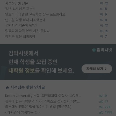
학부신입생 질문
12
정년 4년 남은 교수님
8
알츠하이머 관련 고등학생 탐구 포트폴리오
9
연구실 학생 하나 자퇴했는데
8
물박사의 기준이 뭐임?
12
랩홈피에 다들 본인 사진 올리냐
19
장학금 모은 랩비통장
7
🔥 시선집중 핫한 인기글
Korea University 수학, 컴퓨터과학 이학사, UC Berkeley 산업공학 대학원 공학박사가 되는 것은 쉽지 않겠죠?
9
경북대 컴퓨터학부 4.4 -> 카이스트 전기전자 석박사통합과정 합격
21
외부에서 괜찮은 랩을 알아보는 방법 (장문주의)
274
<대학원에 입학하는 법>
1388