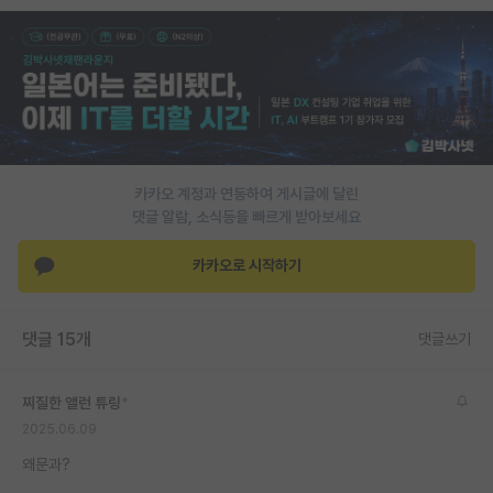
PI 전용 게시판
인문사회 계열 게시판
특수/전문대학원 게시판
반도체/AI 게시판
카카오 계정과 연동하여 게시글에 달린
장학금/장학생 게시판
댓글 알람, 소식등을 빠르게 받아보세요
학술 정보 게시판
카카오로 시작하기
홍보 게시판
댓글 15개
댓글쓰기
커리어
유학교육
찌질한 앨런 튜링
*
이벤트
2025.06.09
왜문과?
반도체 아카데미