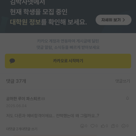
PI 전용 게시판
인문사회 계열 게시판
특수/전문대학원 게시판
카카오 계정과 연동하여 게시글에 달린
반도체/AI 게시판
댓글 알람, 소식등을 빠르게 받아보세요
장학금/장학생 게시판
카카오로 시작하기
학술 정보 게시판
댓글 37개
댓글쓰기
홍보 게시판
커리어
공허한 루이 파스퇴르
2025.06.04
유학교육
저도 다른과 예비합격이에요.. 컨택했는데 왜 그럴까요..?
이벤트
0
0
0
0
0
대댓글 2개
대댓글 쓰기
반도체 아카데미