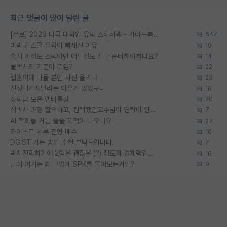
최근 댓글이 많이 달린 글
[무료] 2026 미국 대학원 유학 스타터팩 - 가이드북 & 합격자 컨택메일 템플릿
647
미박 탑스쿨 유학이 빡세진 이유
19
혹시 이정도 스펙이면 어느정도 잡고 준비해야하나요?
14
물박사의 기준이 뭐임?
22
랩홈피에 다들 본인 사진 올리냐
23
신생랩가지말라는 이유가 있었구나
16
장학금 모은 랩비통장
20
석박사 과정 합격하고, 컨택했던교수님이 연락이 안됩니다...
7
AI 학회들 거품 슬슬 지적이 나오네요
27
카이스트 서류 전형 배수
10
DGIST 가는 방법 추천 부탁드립니다.
7
박사진학하기에 2억은 괜찮은 (?) 정도의 경제력인가요
16
근데 여기는 왜 그렇게 SPK를 물어보는거임?
9