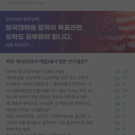
206
31
61339
자유 게시판(아무개랩)에서 핫한 인기글은?
대학원 월급 정리해준다 (공대 기준)
275
대학원생들 교수에게 가스라이팅 당한 것은 이해가 갑니다. 안타깝네요.
119
소재분야 석박사 대학원생 + 물박사들이 착각하는 거
76
석사입학예정생 분들! 제발 어느 정도 각오는 하고 오세요.
156
포스텍 억까에 대해 (동문의 학문적 아웃풋에 대한 반박)
50
왜 후배가 못하는걸 교수님은 내 책임으로 돌리는걸까요?
6
대학원 어디로 가야할까요?
5
SSH 박사과정을 그만두고 지방대 박사로 옮기면 교수의 꿈은 끝일까요?
9
가슴에 손을 올려놓고 싫어하는 사람 불공정하게 리뷰
9
편애 하는 방법
16