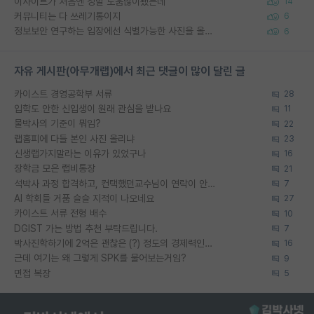
이사이트가 처음엔 정말 도움많이됐는데
14
커뮤니티는 다 쓰레기통이지
6
정보보안 연구하는 입장에선 식별가능한 사진을 올리는건 비추이긴함
6
자유 게시판(아무개랩)에서 최근 댓글이 많이 달린 글
카이스트 경영공학부 서류
28
입학도 안한 신입생이 원래 관심을 받나요
11
물박사의 기준이 뭐임?
22
랩홈피에 다들 본인 사진 올리냐
23
신생랩가지말라는 이유가 있었구나
16
장학금 모은 랩비통장
21
석박사 과정 합격하고, 컨택했던교수님이 연락이 안됩니다...
7
AI 학회들 거품 슬슬 지적이 나오네요
27
카이스트 서류 전형 배수
10
DGIST 가는 방법 추천 부탁드립니다.
7
박사진학하기에 2억은 괜찮은 (?) 정도의 경제력인가요
16
근데 여기는 왜 그렇게 SPK를 물어보는거임?
9
면접 복장
5