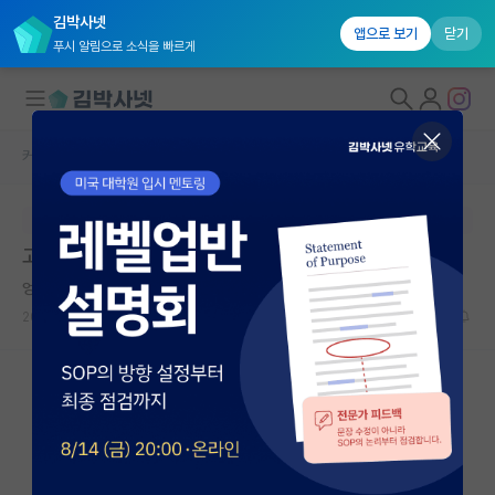
김박사넷
앱으로 보기
닫기
푸시 알림으로 소식을 빠르게
커뮤니티 홈
자유 게시판(아무개랩)
대학원생 모집
본문이 수정되지 않는 박제글입니다.
국내대학원 정보
고대 예비합격
연구실&오픈랩
엉뚱한 임마누엘 칸트
커뮤니티
2025.06.04
37
4302
커뮤니티 홈
전체글보기
베스트 게시판
IF 명예의전당