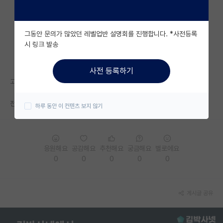
자유 게시판(아무개랩)
그동안 문의가 많았던 레벨업반 설명회를 진행합니다. *사전등록
미국 유학 게시판
시 링크 발송
미국 대학원 합격 후기 게시판
사전 등록하기
대학원생 모집 게시판
고대 학연산 석사 전형 오늘 발표나서 확인해봤는데 예비합격이네요..
대학원 합격 후기 게시판
전전과인데 추합 돌 가능성이 있을까요..?
하루 동안 이 컨텐츠 보지 않기
연구실(PI) 홍보 게시판
석박사 채용 정보 게시판
응원해요
공감해요
추천해요
궁금해요
별로에요
임용 정보 게시판
0
0
0
0
0
학부 인턴 게시판
게시글 공유
취업 게시판
임용 후기 게시판