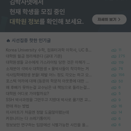
🔥 시선집중 핫한 인기글
Korea University 수학, 컴퓨터과학 이학사, UC Berkeley 산업공학 대학원 공학박사가 되는 것은 쉽지 않겠죠?
11
대학원 월급 정리해준다 (공대 기준)
275
대학원생들 교수에게 가스라이팅 당한 것은 이해가 갑니다. 안타깝네요.
119
소재분야 석박사 대학원생 + 물박사들이 착각하는 거
76
석사입학예정생 분들! 제발 어느 정도 각오는 하고 오세요.
156
포스텍 억까에 대해 (동문의 학문적 아웃풋에 대한 반박)
50
왜 후배가 못하는걸 교수님은 내 책임으로 돌리는걸까요?
6
대학원 어디로 가야할까요?
5
SSH 박사과정을 그만두고 지방대 박사로 옮기면 교수의 꿈은 끝일까요?
9
편애 하는 방법
16
이사이트가 처음엔 정말 도움많이됐는데
14
커뮤니티는 다 쓰레기통이지
6
정보보안 연구하는 입장에선 식별가능한 사진을 올리는건 비추이긴함
6