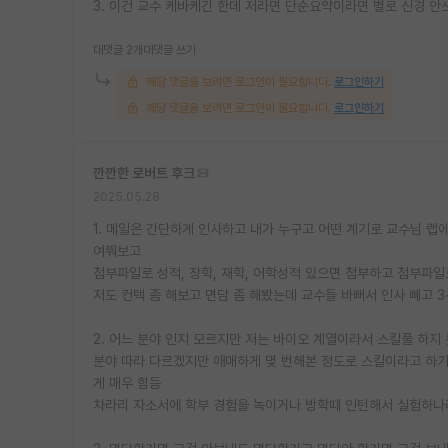
3. 이건 교수 케바케긴 한데 저라면 단순요약이라면 별로 신경 안쓰
대댓글 2개
대댓글 쓰기
해당 댓글을 보려면 로그인이 필요합니다.
로그인하기
해당 댓글을 보려면 로그인이 필요합니다.
로그인하기
깐깐한 로버트 후크
2025.05.28
1. 메일은 간단하게 인사하고 내가 누구고 어떤 계기로 교수님 랩
여쭤보고
첨부파일로 성적, 장학, 재학, 어학성적 있으면 첨부하고 첨부파일
저도 컨택 좀 해보고 면담 좀 해봤는데 교수들 바뻐서 인사 빼고 3
2. 어느 분야 인지 모르지만 저는 바이오 계열이라서 스킬풀 하지 
분야 따라 다르겠지만 애매하게 몇 번해본 정도로 스킬이라고 하기
게 매우 힘듬
차라리 자소서에 학부 경험을 녹이거나 방학때 인턴해서 실험하나