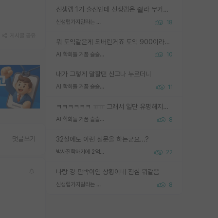
신생랩 1기 출신인데 신생랩은 줠라 무거운 바벨 같은거임. 들면 대박인데 못들면 깔려 죽음. 아무도 알려주지 않는 환경에서 자생해야하지만, 일단 살아남았다면 그 어떤 사람보다 악착같고 생존력 높은 사람으로 거듭날 수 있음
신생랩가지말라는 이유가 있었구나
18
게시글 공유
뭐 토익같은게 되버린거죠 토익 900이라고 영어잘하는건 아닙니다만 잘하는사람은 다 900을 넘는 그런
AI 학회들 거품 슬슬 지적이 나오네요
10
내가 그렇게 말할땐 신고나 누르더니
AI 학회들 거품 슬슬 지적이 나오네요
11
ㅋㅋㅋㅋㅋㅋ ㅠㅠ 그래서 일단 유명해지는게 중요한거같습니다
AI 학회들 거품 슬슬 지적이 나오네요
8
댓글쓰기
32살에도 이런 질문을 하는군요...?
박사진학하기에 2억은 괜찮은 (?) 정도의 경제력인가요
22
나랑 걍 판박이인 상황이네 진심 뭐같음
신생랩가지말라는 이유가 있었구나
8