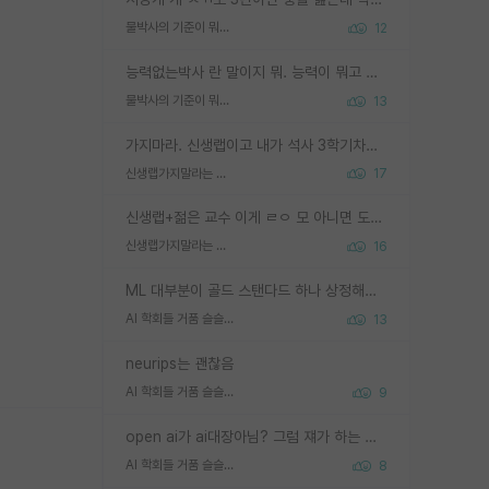
물박사의 기준이 뭐임?
12
능력없는박사 란 말이지 뭐. 능력이 뭐고 능력이 있다는게 뭔지는 사람마다 기준이 다르니까 얘기해봐야 서로 자기 기준만 얘기해서 논쟁이 끝이 안나고. 주위에서 능력있고 야심있는 신입생이 교수가 유의미한 피드백을 아예 안주면서 제대로된 과제에 참여해볼 기회도 제공하지 않고 잡일 뺑뺑이만 돌려서 맨날 단순작업만 하면서 밤새다가 눈빛이 점점 죽어가는걸 본 사람은 물박사는 교수탓이라고 하고, 교수는 이것저것 알려도 주고 기회도 주고 사수 동기 붙여주면서 어떻게든 끌고가려고 하는데 본인이 매일 뺀질거리면서 출근 하는둥마는둥 하다가 기껏 와서도 폰이나 쳐다보다가 실험 망치고 저녁약속있어서 먼저 가볼게요~ 하는걸 본 사람은 물박사는 본인탓이라고 함.
물박사의 기준이 뭐임?
13
가지마라. 신생랩이고 내가 석사 3학기차인데 최고참인데 나도 아무것도 모르는데 교수가 후배들 왜 논문 교육 안시키냐. 논문 왜 안 써오냐 닦달한다
신생랩가지말라는 이유가 있었구나
17
신생랩+젊은 교수 이게 ㄹㅇ 모 아니면 도인듯.
신생랩가지말라는 이유가 있었구나
16
ML 대부분이 골드 스탠다드 하나 상정해놓고 (벤치마크 데이터셋이 여러 개면 여러 개 상정) 그거 얼마나 잘 맞추나 싸움임 가끔 번뜩이는 설계 철학을 보여주는 논문들도 있지만 대부분 그거 성적 얼마나 더 올리느라에 혈안이 되어 있는 측면이 잇음
AI 학회들 거품 슬슬 지적이 나오네요
13
neurips는 괜찮음
AI 학회들 거품 슬슬 지적이 나오네요
9
open ai가 ai대장아님? 그럼 쟤가 하는 말이 다 맞겠네
AI 학회들 거품 슬슬 지적이 나오네요
8