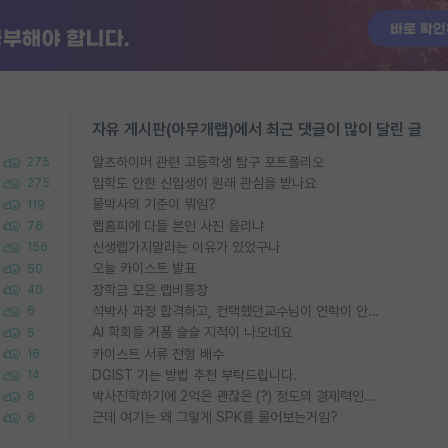
자유 게시판(아무개랩)에서 최근 댓글이 많이 달린 글
알츠하이머 관련 고등학생 탐구 포트폴리오
275
입학도 안한 신입생이 원래 관심을 받나요
275
물박사의 기준이 뭐임?
119
랩홈피에 다들 본인 사진 올리냐
76
신생랩가지말라는 이유가 있었구나
156
오늘 카이스트 발표
50
장학금 모은 랩비통장
40
석박사 과정 합격하고, 컨택했던교수님이 연락이 안됩니다...
6
AI 학회들 거품 슬슬 지적이 나오네요
5
카이스트 서류 전형 배수
16
DGIST 가는 방법 추천 부탁드립니다.
14
박사진학하기에 2억은 괜찮은 (?) 정도의 경제력인가요
6
근데 여기는 왜 그렇게 SPK를 물어보는거임?
6