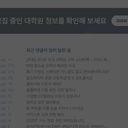
최근 댓글이 많이 달린 글
[무료] 2026 미국 대학원 유학 스타터팩 - 가이드북 & 합격자 컨택메일 템플릿
10
미박 탑스쿨 유학이 빡세진 이유
275
혹시 이정도 스펙이면 어느정도 잡고 준비해야하나요?
275
알츠하이머 관련 고등학생 탐구 포트폴리오
119
물박사의 기준이 뭐임?
76
랩홈피에 다들 본인 사진 올리냐
156
신생랩가지말라는 이유가 있었구나
50
장학금 모은 랩비통장
40
AI 학회들 거품 슬슬 지적이 나오네요
5
카이스트 서류 전형 배수
16
DGIST 가는 방법 추천 부탁드립니다.
14
박사진학하기에 2억은 괜찮은 (?) 정도의 경제력인가요
6