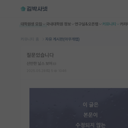
대학원생 모집
국내대학원 정보
연구실&오픈랩
커뮤니티
커리
커뮤니티 홈
자유 게시판(아무개랩)
질문있습니다
산만한 닐스 보어
2025.05.28
5
1046