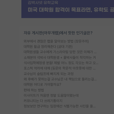
자유 게시판(아무개랩)에서 핫한 인기글은?
외부에서 괜찮은 랩을 알아보는 방법 (장문주의)
대학원 월급 정리해준다 (공대 기준)
대학원생들 교수에게 가스라이팅 당한 것은 이해가 갑니다. 안타깝네요.
소재분야 석박사 대학원생 + 물박사들이 착각하는 거
석사입학예정생 분들! 제발 어느 정도 각오는 하고 오세요.
포스텍 억까에 대해 (동문의 학문적 아웃풋에 대한 반박)
교수님이 슬럼프에 빠지게 되는 과정
왜 후배가 못하는걸 교수님은 내 책임으로 돌리는걸까요?
대학원 어디로 가야할까요?
편애 하는 방법
이사이트가 처음엔 정말 도움많이됐는데
커뮤니티는 다 쓰레기통이지
정보보안 연구하는 입장에선 식별가능한 사진을 올리는건 비추이긴함