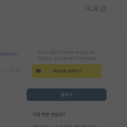
카카오 계정과 연동하여 게시글에 달린
박제글입니다.
댓글 알람, 소식등을 빠르게 받아보세요
기
댓글 알람
카카오로 시작하기
글쓰기
가장 핫한 댓글은?
서당개 개 ㅅㄲ도 3년이면 풍월 읊는데 박사 5년 이상 대리고 있으면서 물된건 교수 탓 맞는ㄱ게 거기가 서당이 아니란 소리임