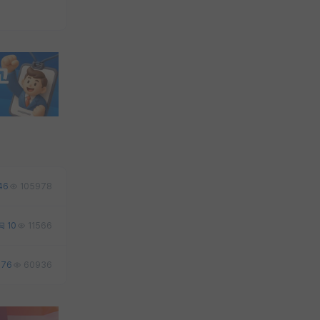
46
105978
10
11566
76
60936