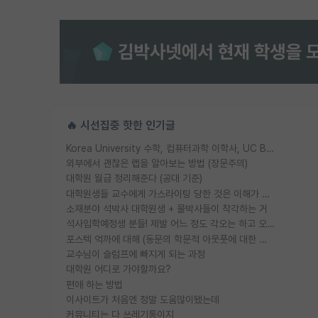
🔥 시선집중 핫한 인기글
Korea University 수학, 컴퓨터과학 이학사, UC Berkeley 산업공학 대학원 공학박사가 되는 것은 쉽지 않겠죠?
외부에서 괜찮은 랩을 알아보는 방법 (장문주의)
대학원 월급 정리해준다 (공대 기준)
대학원생들 교수에게 가스라이팅 당한 것은 이해가 갑니다. 안타깝네요.
소재분야 석박사 대학원생 + 물박사들이 착각하는 거
석사입학예정생 분들! 제발 어느 정도 각오는 하고 오세요.
포스텍 억까에 대해 (동문의 학문적 아웃풋에 대한 반박)
교수님이 슬럼프에 빠지게 되는 과정
대학원 어디로 가야할까요?
편애 하는 방법
이사이트가 처음엔 정말 도움많이됐는데
커뮤니티는 다 쓰레기통이지