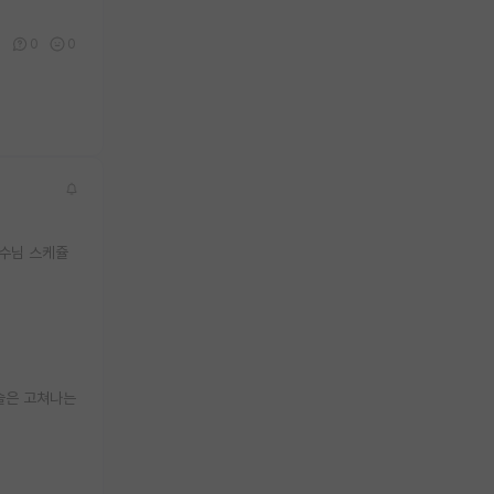
1
0
0
교수님 스케쥴
술은 고쳐나는