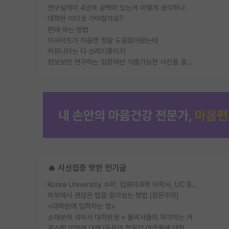
연구실적이 4년의 공백이 있는거 어떻게 생각하냐
대학원 어디로 가야할까요?
편애 하는 방법
이사이트가 처음엔 정말 도움많이됐는데
커뮤니티는 다 쓰레기통이지
정보보안 연구하는 입장에선 식별가능한 사진을 올리는건 비추이긴함
🔥 시선집중 핫한 인기글
Korea University 수학, 컴퓨터과학 이학사, UC Berkeley 산업공학 대학원 공학박사가 되는 것은 쉽지 않겠죠?
외부에서 괜찮은 랩을 알아보는 방법 (장문주의)
<대학원에 입학하는 법>
소재분야 석박사 대학원생 + 물박사들이 착각하는 거
포스텍 억까에 대해 (동문의 학문적 아웃풋에 대한 반박)