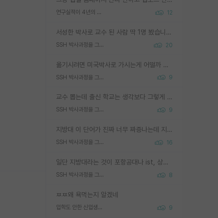
연구실적이 4년의 공백이 있는거 어떻게 생각하냐
12
서성한 박사로 교수 된 사람 딱 1명 봤습니다. 근데 지방대 박사로 교수된 거는 기적이 일어나야되요. 서성한 학부부터여도 빡센게 교수임용일텐데 지방대박사로 무슨 교수가 되나요...... 중소기업/중견기업 팀장급/연구소장급이나 될거 같네요.
SSH 박사과정을 그만두고 지방대 박사로 옮기면 교수의 꿈은 끝일까요?
20
옮기시려면 미국박사로 가시는게 어떨까 싶네요. 교수가 꿈이면 미국박사 하고 미국교수 까지 같이 노리시는게 기회가 많지 않을까요?
SSH 박사과정을 그만두고 지방대 박사로 옮기면 교수의 꿈은 끝일까요?
9
교수 뽑는데 출신 학교는 생각보다 그렇게 안 봄. 앞으로는 더 안 보게 될거임. 박사는 어디서 진행해도 됨. 단, 제대로 쌓고 좋은 실적 만들 수 있다면. 그런데 지방대는 그럴 가능성이 지극히 낮음. 나만 열심히 잘 하면 된다? 인간은 주변 환경에 지배되는 나약한 존재임. 주변의 지방대 대학원생과 섞이고 지방 특유의 여유로움 또는 나쁘게 얘기해서 나태함에 젖어 살다보면 교수의 꿈 자체를 잊어버리게 될 가능성도 있음. 주변 환경이 70~80%임.
SSH 박사과정을 그만두고 지방대 박사로 옮기면 교수의 꿈은 끝일까요?
9
지방대 이 단어가 진짜 너무 짜증나는데 지방대면 다 그냥 쓰레기인가요? 무슨 말 같지도 않은 댓글들이 있는건지??? 지방에도 충분히 좋은 대학 많고 충분히 잘하는 교수님들 많습니다 포항공대 4개 IST 대표 지거국들 여기 모두 다 지방에 있고 여기 출신들 중에 교수하는 분들 적지 않습니다 지거국 출신이 무슨 교수를 하냐?라고 생각할 사람들 많은데 상위 대표 지거국에 아웃라이어들 많습니다 결국 개인의 연구역량과 실적이 중요합니다 이 역량을 펼치는데 있어서 지도교수와의 합도 중요합니다. 그리고 경력이 필요하면 해외포닥까지 다녀오세요
SSH 박사과정을 그만두고 지방대 박사로 옮기면 교수의 꿈은 끝일까요?
16
일단 지방대라는 것이 포항공대나 ist, 상위 지거국은 아니라고 생각하겠습니다. 그런곳은 서성한에 비해 소위 대학 네임밸류가 크게 뒤떨어지지는 않으니까요. 대학 이름이 중요하냐? 당연합니다. 대학 이름이 좋아서 좋은 아웃풋이 나오는 것이냐, 좋은 대학은 좋은 사람과 좋은 기회가 몰려있으니 아웃풋도 자연스럽게 좋아지는 것이냐? 대답하기 어려운 문제입니다. 아직 한국 사회에서 학벌을 보는 것도, 특히 이공계를 중심으로 학벌보다는 실적 위주라는 분위기가 형성되는 것도 사실입니다. 지방대 출신으로 전임교수가 될수 있느냐? 가능 불가능을 따지면 당연히 가능입니다. 지방대 박사 출신으로 전임교원이 된 경우가 실제로 있으니까요. 현실적인 가능성이 있느냐? 지금 이정도 대학의 교수가 되고싶다고 생각되는 대학 들어가서 컴공과 교수 목록 켜고 박사 어디서 받았는지 쭉 한번 보세요. 냉정하게 지방대 출신인 분들이 많지는 않으실겁니다.
SSH 박사과정을 그만두고 지방대 박사로 옮기면 교수의 꿈은 끝일까요?
8
ㅉㅉ왜 욕먹는지 알겠네
입학도 안한 신입생이 원래 관심을 받나요
9