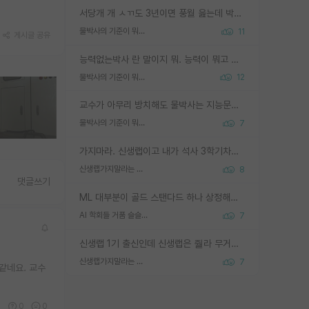
서당개 개 ㅅㄲ도 3년이면 풍월 읊는데 박사 5년 이상 대리고 있으면서 물된건 교수 탓 맞는ㄱ게 거기가 서당이 아니란 소리임
물박사의 기준이 뭐임?
11
게시글 공유
능력없는박사 란 말이지 뭐. 능력이 뭐고 능력이 있다는게 뭔지는 사람마다 기준이 다르니까 얘기해봐야 서로 자기 기준만 얘기해서 논쟁이 끝이 안나고. 주위에서 능력있고 야심있는 신입생이 교수가 유의미한 피드백을 아예 안주면서 제대로된 과제에 참여해볼 기회도 제공하지 않고 잡일 뺑뺑이만 돌려서 맨날 단순작업만 하면서 밤새다가 눈빛이 점점 죽어가는걸 본 사람은 물박사는 교수탓이라고 하고, 교수는 이것저것 알려도 주고 기회도 주고 사수 동기 붙여주면서 어떻게든 끌고가려고 하는데 본인이 매일 뺀질거리면서 출근 하는둥마는둥 하다가 기껏 와서도 폰이나 쳐다보다가 실험 망치고 저녁약속있어서 먼저 가볼게요~ 하는걸 본 사람은 물박사는 본인탓이라고 함.
물박사의 기준이 뭐임?
12
교수가 아무리 방치해도 물박사는 지능문제고 본인 의지 문제임. 만물 교수탓 하는 애들이 이상한거임.
물박사의 기준이 뭐임?
7
가지마라. 신생랩이고 내가 석사 3학기차인데 최고참인데 나도 아무것도 모르는데 교수가 후배들 왜 논문 교육 안시키냐. 논문 왜 안 써오냐 닦달한다
신생랩가지말라는 이유가 있었구나
8
댓글쓰기
ML 대부분이 골드 스탠다드 하나 상정해놓고 (벤치마크 데이터셋이 여러 개면 여러 개 상정) 그거 얼마나 잘 맞추나 싸움임 가끔 번뜩이는 설계 철학을 보여주는 논문들도 있지만 대부분 그거 성적 얼마나 더 올리느라에 혈안이 되어 있는 측면이 잇음
AI 학회들 거품 슬슬 지적이 나오네요
7
신생랩 1기 출신인데 신생랩은 줠라 무거운 바벨 같은거임. 들면 대박인데 못들면 깔려 죽음. 아무도 알려주지 않는 환경에서 자생해야하지만, 일단 살아남았다면 그 어떤 사람보다 악착같고 생존력 높은 사람으로 거듭날 수 있음
신생랩가지말라는 이유가 있었구나
7
같네요. 교수
0
0
0