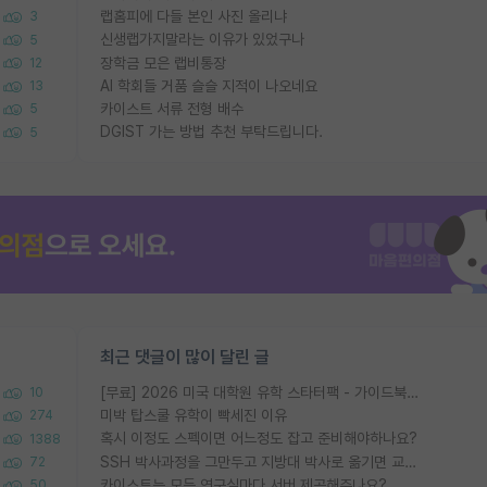
랩홈피에 다들 본인 사진 올리냐
3
신생랩가지말라는 이유가 있었구나
5
장학금 모은 랩비통장
12
AI 학회들 거품 슬슬 지적이 나오네요
13
카이스트 서류 전형 배수
5
DGIST 가는 방법 추천 부탁드립니다.
5
최근 댓글이 많이 달린 글
[무료] 2026 미국 대학원 유학 스타터팩 - 가이드북 & 합격자 컨택메일 템플릿
10
미박 탑스쿨 유학이 빡세진 이유
274
혹시 이정도 스펙이면 어느정도 잡고 준비해야하나요?
1388
SSH 박사과정을 그만두고 지방대 박사로 옮기면 교수의 꿈은 끝일까요?
72
카이스트는 모든 연구실마다 서버 제공해주나요?
50