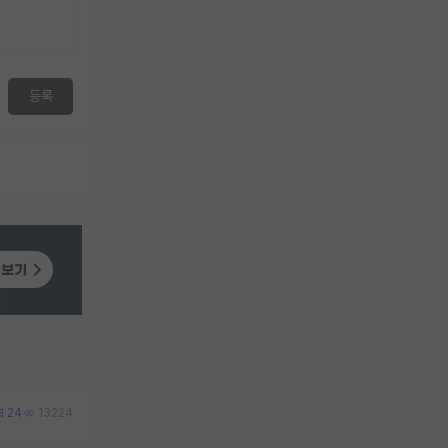
등록
24
13224