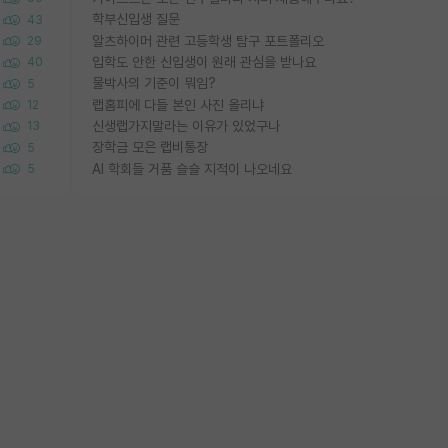
학부신입생 질문
43
알츠하이머 관련 고등학생 탐구 포트폴리오
29
입학도 안한 신입생이 원래 관심을 받나요
40
물박사의 기준이 뭐임?
5
랩홈피에 다들 본인 사진 올리냐
12
신생랩가지말라는 이유가 있었구나
13
장학금 모은 랩비통장
5
AI 학회들 거품 슬슬 지적이 나오네요
5