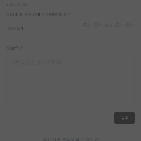
2025.05.28
3.6/4.3이라는건데 걍 자대행아님??
0
0
0
0
0
대댓글 쓰기
댓글쓰기
등록
게시판 목록으로 돌아가기