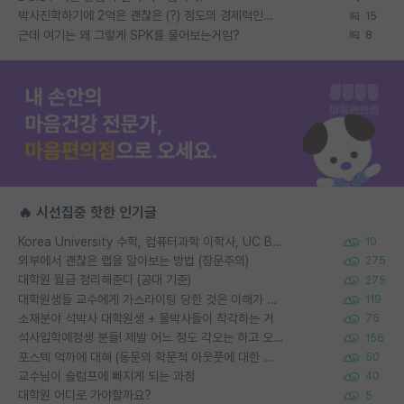
박사진학하기에 2억은 괜찮은 (?) 정도의 경제력인가요
15
근데 여기는 왜 그렇게 SPK를 물어보는거임?
8
🔥 시선집중 핫한 인기글
Korea University 수학, 컴퓨터과학 이학사, UC Berkeley 산업공학 대학원 공학박사가 되는 것은 쉽지 않겠죠?
10
외부에서 괜찮은 랩을 알아보는 방법 (장문주의)
275
대학원 월급 정리해준다 (공대 기준)
275
대학원생들 교수에게 가스라이팅 당한 것은 이해가 갑니다. 안타깝네요.
119
소재분야 석박사 대학원생 + 물박사들이 착각하는 거
76
석사입학예정생 분들! 제발 어느 정도 각오는 하고 오세요.
156
포스텍 억까에 대해 (동문의 학문적 아웃풋에 대한 반박)
50
교수님이 슬럼프에 빠지게 되는 과정
40
대학원 어디로 가야할까요?
5