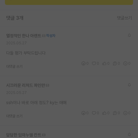
재팬라운지 🌸
댓글 3개
댓글쓰기
열정적인 한나 아렌트
작성자
2025.05.27
다들 평가 부탁드립니다
0
0
0
0
0
대댓글 쓰기
시끄러운 리처드 파인만
2025.05.27
ssh이나 바로 아래 정도? ky는 애매
0
0
0
0
0
대댓글 쓰기
답답한 임마누엘 칸트