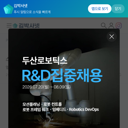
김박사넷
앱으로 보기
닫기
푸시 알림으로 소식을 빠르게
커뮤니티 홈
자유 게시판(아무개랩)
대학원생 모집
스펙 봐주세요
국내대학원 정보
열정적인 한나 아렌트
연구실&오픈랩
2025.05.27
3
1182
커뮤니티
커뮤니티 홈
전체글보기
베스트 게시판
IF 명예의전당