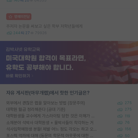
140
20
64555
명예의전당
주저자 논문을 써보고 싶은 학부 저학년들에게
244
27
79926
자유 게시판(아무개랩)에서 핫한 인기글은?
외부에서 괜찮은 랩을 알아보는 방법 (장문주의)
275
대학원 월급 정리해준다 (공대 기준)
275
대학원생들 교수에게 가스라이팅 당한 것은 이해가 갑니다. 안타깝네요.
119
소재분야 석박사 대학원생 + 물박사들이 착각하는 거
76
석사입학예정생 분들! 제발 어느 정도 각오는 하고 오세요.
156
포스텍 억까에 대해 (동문의 학문적 아웃풋에 대한 반박)
50