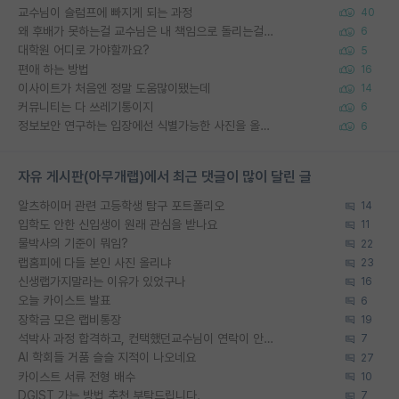
교수님이 슬럼프에 빠지게 되는 과정
40
왜 후배가 못하는걸 교수님은 내 책임으로 돌리는걸까요?
6
대학원 어디로 가야할까요?
5
편애 하는 방법
16
이사이트가 처음엔 정말 도움많이됐는데
14
커뮤니티는 다 쓰레기통이지
6
정보보안 연구하는 입장에선 식별가능한 사진을 올리는건 비추이긴함
6
자유 게시판(아무개랩)에서 최근 댓글이 많이 달린 글
알츠하이머 관련 고등학생 탐구 포트폴리오
14
입학도 안한 신입생이 원래 관심을 받나요
11
물박사의 기준이 뭐임?
22
랩홈피에 다들 본인 사진 올리냐
23
신생랩가지말라는 이유가 있었구나
16
오늘 카이스트 발표
6
장학금 모은 랩비통장
19
석박사 과정 합격하고, 컨택했던교수님이 연락이 안됩니다...
7
AI 학회들 거품 슬슬 지적이 나오네요
27
카이스트 서류 전형 배수
10
DGIST 가는 방법 추천 부탁드립니다.
7