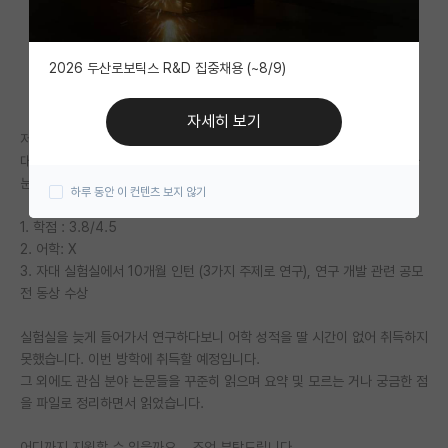
자유 게시판(아무개랩)
2026 두산로보틱스 R&D 집중채용 (~8/9)
미국 유학 게시판
미국 대학원 합격 후기 게시판
자세히 보기
저는 지방대 생명 계열 과에 재학 중인 학생입니다.
대학원생 모집 게시판
대학원을 가기 위해 컨택 메일을 보냈는데.. 여러 번 거절 당해서 혹시 제가
눈이 높은 건가 싶어 글을 쓰게 되었습니다.
하루 동안 이 컨텐츠 보지 않기
대학원 합격 후기 게시판
1. 학점 : 3.8/4.5
연구실(PI) 홍보 게시판
2. 어학: X
3. 자대 실험실에서 10개월 인턴 (3가지 주제로 연구), 연구 개발 관련 공모
석박사 채용 정보 게시판
전 동상 수상
임용 정보 게시판
실험실을 늦게 들어가서 연구하다보니 어학 성적을 딸 시간이 없어 취득하지
학부 인턴 게시판
못했습니다. 이번 방학에 취득할 예정입니다.
그 외에도 관심 분야 논문들을 꾸준히 읽으며 요약 및 모르는 거나 궁금한 점
취업 게시판
을 파일로 정리하면서 읽었습니다.
임용 후기 게시판
어디까지 지원할 수 있을까요... 조언 부탁드립니다