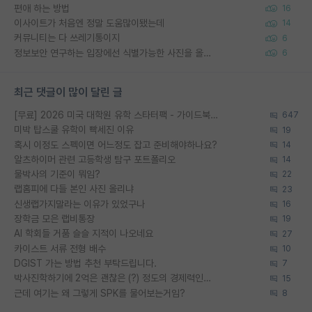
편애 하는 방법
16
이사이트가 처음엔 정말 도움많이됐는데
14
커뮤니티는 다 쓰레기통이지
6
정보보안 연구하는 입장에선 식별가능한 사진을 올리는건 비추이긴함
6
최근 댓글이 많이 달린 글
[무료] 2026 미국 대학원 유학 스타터팩 - 가이드북 & 합격자 컨택메일 템플릿
647
미박 탑스쿨 유학이 빡세진 이유
19
혹시 이정도 스펙이면 어느정도 잡고 준비해야하나요?
14
알츠하이머 관련 고등학생 탐구 포트폴리오
14
물박사의 기준이 뭐임?
22
랩홈피에 다들 본인 사진 올리냐
23
신생랩가지말라는 이유가 있었구나
16
장학금 모은 랩비통장
19
AI 학회들 거품 슬슬 지적이 나오네요
27
카이스트 서류 전형 배수
10
DGIST 가는 방법 추천 부탁드립니다.
7
박사진학하기에 2억은 괜찮은 (?) 정도의 경제력인가요
15
근데 여기는 왜 그렇게 SPK를 물어보는거임?
8