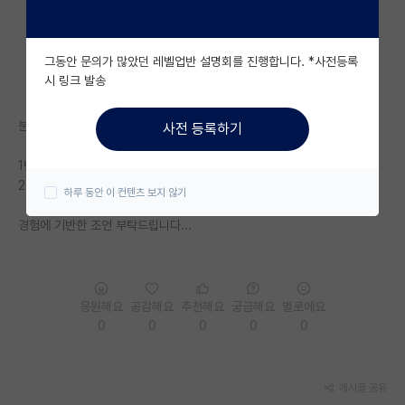
자유 게시판(아무개랩)
그동안 문의가 많았던 레벨업반 설명회를 진행합니다. *사전등록
미국 유학 게시판
시 링크 발송
미국 대학원 합격 후기 게시판
분야는 회로설계이고, 세부분야는 큰 차이 없습니다.
사전 등록하기
대학원생 모집 게시판
1번- 인원 적고 졸업생 없는 신생랩
대학원 합격 후기 게시판
2번-인원 많고 졸업생 많은 안정된 랩
하루 동안 이 컨텐츠 보지 않기
연구실(PI) 홍보 게시판
경험에 기반한 조언 부탁드립니다...
석박사 채용 정보 게시판
임용 정보 게시판
응원해요
공감해요
추천해요
궁금해요
별로에요
학부 인턴 게시판
0
0
0
0
0
취업 게시판
게시글 공유
임용 후기 게시판