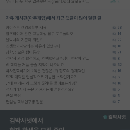
우리나라도 학구 열풍보면 Higher Doctorate 학위가 필요하다고 봅니다.
4
자유 게시판(아무개랩)에서 최근 댓글이 많이 달린 글
카이스트 경영공학부 서류
28
알츠하이머 관련 고등학생 탐구 포트폴리오
14
물박사의 기준이 뭐임?
22
신생랩가지말라는 이유가 있었구나
18
장학금 모은 랩비통장
21
석박사 과정 합격하고, 컨택했던교수님이 연락이 안됩니다...
8
AI 학회들 거품 슬슬 지적이 나오네요
32
박사진학하기에 2억은 괜찮은 (?) 정도의 경제력인가요
16
SPK 대학원 현실적으로 가능한 스펙인가요?
6
근데 여기는 왜 그렇게 SPK를 물어보는거임?
16
석사가 1저자 논문 가져가는게 흔한건가요?
5
면접 복장
5
편입생 학부연구생 질문
7