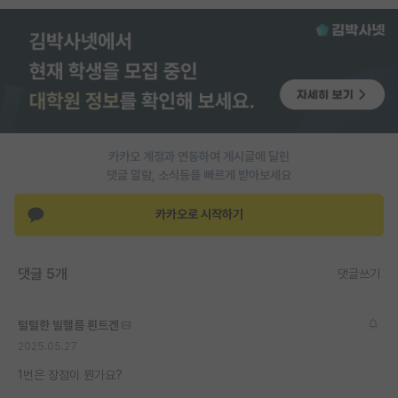
PI 전용 게시판
인문사회 계열 게시판
특수/전문대학원 게시판
반도체/AI 게시판
카카오 계정과 연동하여 게시글에 달린
장학금/장학생 게시판
댓글 알람, 소식등을 빠르게 받아보세요
학술 정보 게시판
카카오로 시작하기
홍보 게시판
댓글 5개
댓글쓰기
커리어
유학교육
털털한 빌헬름 뢴트겐
이벤트
2025.05.27
1번은 장점이 뭔가요?
반도체 아카데미