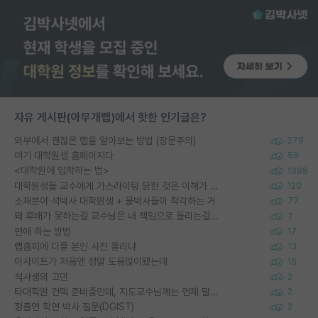
자유 게시판(아무개랩)에서 핫한 인기글은?
외부에서 괜찮은 랩을 알아보는 방법 (장문주의)
278
여기 대학원생 홈페이지다
59
<대학원에 입학하는 법>
1388
대학원생들 교수에게 가스라이팅 당한 것은 이해가 갑니다. 안타깝네요.
120
소재분야 석박사 대학원생 + 물박사들이 착각하는 거
77
왜 후배가 못하는걸 교수님은 내 책임으로 돌리는걸까요?
7
편애 하는 방법
17
랩홈피에 다들 본인 사진 올리냐
13
이사이트가 처음엔 정말 도움많이됐는데
16
석사생의 고민
2
타대학원 컨텍 준비중인데, 지도교수님께는 언제 말씀드려야 할까요?
2
정출연 학연 박사 질문(DGIST)
2