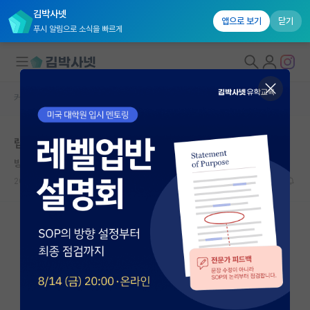
김박사넷
앱으로 보기
닫기
푸시 알림으로 소식을 빠르게
커뮤니티 홈
자유 게시판(아무개랩)
대학원생 모집
랩실 선택 조언 부탁드립니다.
국내대학원 정보
방탕한 장자크 루소
연구실&오픈랩
2025.05.27
5
1182
커뮤니티
커뮤니티 홈
전체글보기
베스트 게시판
IF 명예의전당