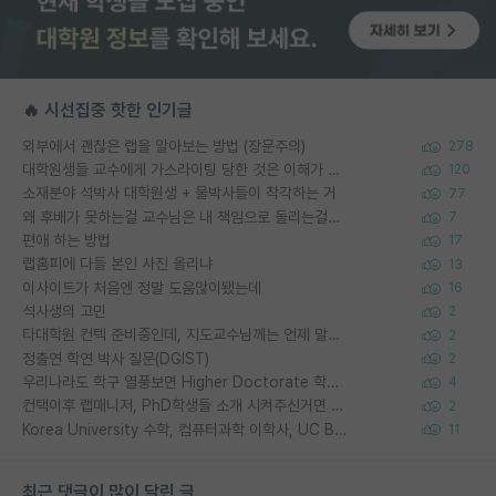
🔥 시선집중 핫한 인기글
외부에서 괜찮은 랩을 알아보는 방법 (장문주의)
278
대학원생들 교수에게 가스라이팅 당한 것은 이해가 갑니다. 안타깝네요.
120
소재분야 석박사 대학원생 + 물박사들이 착각하는 거
77
왜 후배가 못하는걸 교수님은 내 책임으로 돌리는걸까요?
7
편애 하는 방법
17
랩홈피에 다들 본인 사진 올리냐
13
이사이트가 처음엔 정말 도움많이됐는데
16
석사생의 고민
2
타대학원 컨텍 준비중인데, 지도교수님께는 언제 말씀드려야 할까요?
2
정출연 학연 박사 질문(DGIST)
2
우리나라도 학구 열풍보면 Higher Doctorate 학위가 필요하다고 봅니다.
4
컨택이후 랩매니저, PhD학생들 소개 시켜주신거면 거의 컨펌에 가깝나요?
2
Korea University 수학, 컴퓨터과학 이학사, UC Berkeley 산업공학 대학원 공학박사가 되는 것은 쉽지 않겠죠?
11
최근 댓글이 많이 달린 글