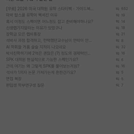
[무료] 2026 미국 대학원 유학 스타터팩 - 가이드북 & 합격자 컨택메일 템플릿
652
미박 탑스쿨 유학이 빡세진 이유
19
혹시 이정도 스펙이면 어느정도 잡고 준비해야하나요?
14
신생랩가지말라는 이유가 있었구나
18
장학금 모은 랩비통장
21
석박사 과정 합격하고, 컨택했던교수님이 연락이 안됩니다...
8
AI 학회들 거품 슬슬 지적이 나오네요
32
박사진학하기에 2억은 괜찮은 (?) 정도의 경제력인가요
16
SPK 대학원 현실적으로 가능한 스펙인가요?
6
근데 여기는 왜 그렇게 SPK를 물어보는거임?
16
석사가 1저자 논문 가져가는게 흔한건가요?
5
면접 복장
5
편입생 학부연구생 질문
7