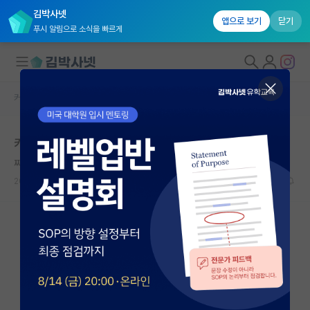
김박사넷
앱으로 보기
닫기
푸시 알림으로 소식을 빠르게
커뮤니티 홈
자유 게시판(아무개랩)
대학원생 모집
카이스트 경공
국내대학원 정보
찌질한 아이작 뉴턴
연구실&오픈랩
2025.05.26
4
1106
커뮤니티
커뮤니티 홈
전체글보기
베스트 게시판
IF 명예의전당