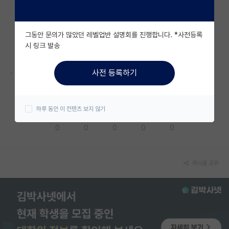
자유 게시판(아무개랩)
그동안 문의가 많았던 레벨업반 설명회를 진행합니다. *사전등록
미국 유학 게시판
시 링크 발송
미국 대학원 합격 후기 게시판
.
사전 등록하기
대학원생 모집 게시판
대학원 합격 후기 게시판
하루 동안 이 컨텐츠 보지 않기
응원해요
공감해요
추천해요
궁금해요
별로에요
연구실(PI) 홍보 게시판
0
0
0
0
0
석박사 채용 정보 게시판
임용 정보 게시판
게시글 공유
학부 인턴 게시판
취업 게시판
임용 후기 게시판