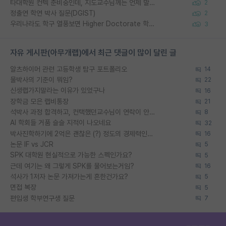
타대학원 컨텍 준비중인데, 지도교수님께는 언제 말씀드려야 할까요?
2
정출연 학연 박사 질문(DGIST)
2
우리나라도 학구 열풍보면 Higher Doctorate 학위가 필요하다고 봅니다.
3
자유 게시판(아무개랩)에서 최근 댓글이 많이 달린 글
알츠하이머 관련 고등학생 탐구 포트폴리오
14
물박사의 기준이 뭐임?
22
신생랩가지말라는 이유가 있었구나
16
장학금 모은 랩비통장
21
석박사 과정 합격하고, 컨택했던교수님이 연락이 안됩니다...
8
AI 학회들 거품 슬슬 지적이 나오네요
32
박사진학하기에 2억은 괜찮은 (?) 정도의 경제력인가요
16
논문 IF vs JCR
5
SPK 대학원 현실적으로 가능한 스펙인가요?
5
근데 여기는 왜 그렇게 SPK를 물어보는거임?
16
석사가 1저자 논문 가져가는게 흔한건가요?
5
면접 복장
5
편입생 학부연구생 질문
7