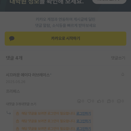
PI 전용 게시판
카카오 계정과 연동하여 게시글에 달린
인문사회 계열 게시판
댓글 알람, 소식등을 빠르게 받아보세요
특수/전문대학원 게시판
카카오로 시작하기
반도체/AI 게시판
장학금/장학생 게시판
댓글 4개
댓글쓰기
학술 정보 게시판
시끄러운 에이다 러브레이스
*
홍보 게시판
2025.05.26
커리어
프리페스
0
0
0
0
0
유학교육
대댓글 3개
대댓글 쓰기
해당 댓글을 보려면 로그인이 필요합니다.
로그인하기
이벤트
해당 댓글을 보려면 로그인이 필요합니다.
로그인하기
반도체 아카데미
해당 댓글을 보려면 로그인이 필요합니다.
로그인하기