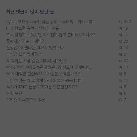
최근 댓글이 많이 달린 글
[무료] 2026 미국 대학원 유학 스타터팩 - 가이드북 & 합격자 컨택메일 템플릿
652
미박 탑스쿨 유학이 빡세진 이유
19
혹시 이정도 스펙이면 어느정도 잡고 준비해야하나요?
14
물박사의 기준이 뭐임?
22
신생랩가지말라는 이유가 있었구나
16
장학금 모은 랩비통장
21
AI 학회들 거품 슬슬 지적이 나오네요
32
박사진학하기에 2억은 괜찮은 (?) 정도의 경제력인가요
16
SPK 대학원 현실적으로 가능한 스펙인가요?
5
근데 여기는 왜 그렇게 SPK를 물어보는거임?
16
석사가 1저자 논문 가져가는게 흔한건가요?
5
면접 복장
5
편입생 학부연구생 질문
7