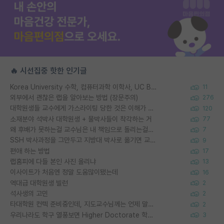
🔥 시선집중 핫한 인기글
Korea University 수학, 컴퓨터과학 이학사, UC Berkeley 산업공학 대학원 공학박사가 되는 것은 쉽지 않겠죠?
11
외부에서 괜찮은 랩을 알아보는 방법 (장문주의)
276
대학원생들 교수에게 가스라이팅 당한 것은 이해가 갑니다. 안타깝네요.
120
소재분야 석박사 대학원생 + 물박사들이 착각하는 거
77
왜 후배가 못하는걸 교수님은 내 책임으로 돌리는걸까요?
7
SSH 박사과정을 그만두고 지방대 박사로 옮기면 교수의 꿈은 끝일까요?
9
편애 하는 방법
17
랩홈피에 다들 본인 사진 올리냐
13
이사이트가 처음엔 정말 도움많이됐는데
16
역대급 대학원생 빌런
2
석사생의 고민
2
타대학원 컨텍 준비중인데, 지도교수님께는 언제 말씀드려야 할까요?
2
우리나라도 학구 열풍보면 Higher Doctorate 학위가 필요하다고 봅니다.
3