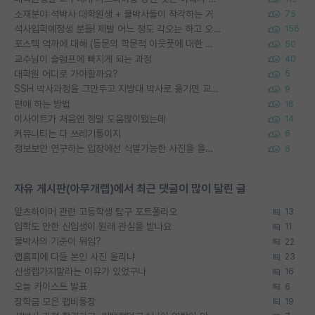
소재분야 석박사 대학원생 + 물박사들이 착각하는 거
75
석사입학예정생 분들! 제발 어느 정도 각오는 하고 오세요.
156
포스텍 억까에 대해 (동문의 학문적 아웃풋에 대한 반박)
50
교수님이 슬럼프에 빠지게 되는 과정
40
대학원 어디로 가야할까요?
5
SSH 박사과정을 그만두고 지방대 박사로 옮기면 교수의 꿈은 끝일까요?
9
편애 하는 방법
16
이사이트가 처음엔 정말 도움많이됐는데
14
커뮤니티는 다 쓰레기통이지
6
정보보안 연구하는 입장에선 식별가능한 사진을 올리는건 비추이긴함
6
자유 게시판(아무개랩)에서 최근 댓글이 많이 달린 글
알츠하이머 관련 고등학생 탐구 포트폴리오
13
입학도 안한 신입생이 원래 관심을 받나요
11
물박사의 기준이 뭐임?
22
랩홈피에 다들 본인 사진 올리냐
23
신생랩가지말라는 이유가 있었구나
16
오늘 카이스트 발표
6
장학금 모은 랩비통장
19