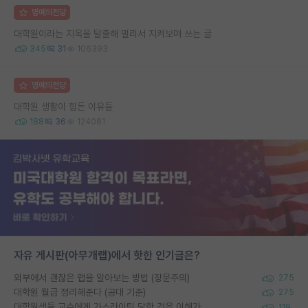
명예의전당
대학원이라는 지옥을 탈출해 멀리서 지켜보며 쓰는 글
345
31
106393
명예의전당
대학원 생활이 힘든 이유들
188
36
124081
자유 게시판(아무개랩)에서 핫한 인기글은?
외부에서 괜찮은 랩을 알아보는 방법 (장문주의)
275
대학원 월급 정리해준다 (공대 기준)
275
대학원생들 교수에게 가스라이팅 당한 것은 이해가 갑니다. 안타깝네요.
119