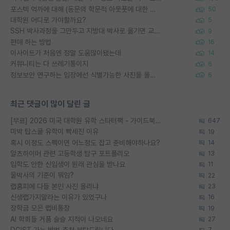
포스텍 억까에 대해 (동문의 학문적 아웃풋에 대한 반박)
50
대학원 어디로 가야할까요?
5
SSH 박사과정을 그만두고 지방대 박사로 옮기면 교수의 꿈은 끝일까요?
9
편애 하는 방법
16
이사이트가 처음엔 정말 도움많이됐는데
14
커뮤니티는 다 쓰레기통이지
6
정보보안 연구하는 입장에선 식별가능한 사진을 올리는건 비추이긴함
6
최근 댓글이 많이 달린 글
[무료] 2026 미국 대학원 유학 스타터팩 - 가이드북 & 합격자 컨택메일 템플릿
647
미박 탑스쿨 유학이 빡세진 이유
19
혹시 이정도 스펙이면 어느정도 잡고 준비해야하나요?
14
알츠하이머 관련 고등학생 탐구 포트폴리오
13
입학도 안한 신입생이 원래 관심을 받나요
11
물박사의 기준이 뭐임?
22
랩홈피에 다들 본인 사진 올리냐
23
신생랩가지말라는 이유가 있었구나
16
장학금 모은 랩비통장
19
AI 학회들 거품 슬슬 지적이 나오네요
27