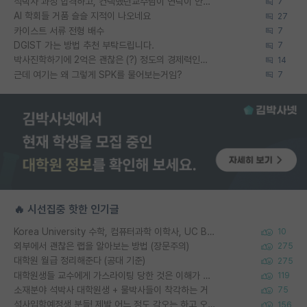
석박사 과정 합격하고, 컨택했던교수님이 연락이 안됩니다...
7
AI 학회들 거품 슬슬 지적이 나오네요
27
카이스트 서류 전형 배수
7
DGIST 가는 방법 추천 부탁드립니다.
7
박사진학하기에 2억은 괜찮은 (?) 정도의 경제력인가요
14
근데 여기는 왜 그렇게 SPK를 물어보는거임?
7
🔥 시선집중 핫한 인기글
Korea University 수학, 컴퓨터과학 이학사, UC Berkeley 산업공학 대학원 공학박사가 되는 것은 쉽지 않겠죠?
10
외부에서 괜찮은 랩을 알아보는 방법 (장문주의)
275
대학원 월급 정리해준다 (공대 기준)
275
대학원생들 교수에게 가스라이팅 당한 것은 이해가 갑니다. 안타깝네요.
119
소재분야 석박사 대학원생 + 물박사들이 착각하는 거
75
석사입학예정생 분들! 제발 어느 정도 각오는 하고 오세요.
156