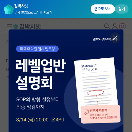
김박사넷
앱으로 보기
닫기
푸시 알림으로 소식을 빠르게
커뮤니티 홈
자유 게시판(아무개랩)
대학원생 모집
대학원
국내대학원 정보
George Mosse
연구실&오픈랩
2020.08.15
5
6360
커뮤니티
커뮤니티 홈
전체글보기
베스트 게시판
IF 명예의전당