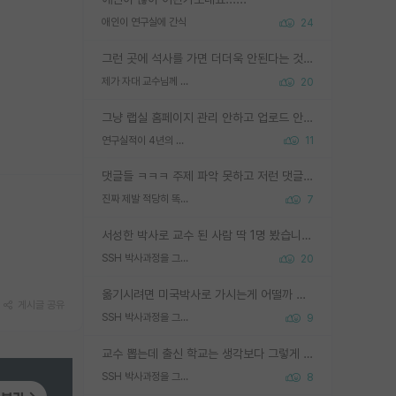
애인이 연구실에 간식
24
그런 곳에 석사를 가면 더더욱 안된다는 것을 깨달으시면 된겁니다!
제가 자대 교수님께 무례하게 행동한 걸까요?
20
그냥 랩실 홈페이지 관리 안하고 업로드 안한거 아님?
연구실적이 4년의 공백이 있는거 어떻게 생각하냐
11
댓글들 ㅋㅋㅋ 주제 파악 못하고 저런 댓글들을 쓰네. 조직에 인간이 얼마나 중요한데 걱정될 수도 있지 ㅋㅋ 본인들은 퍽이나 잘하나봐 ? 현실은 남들한테 욕 안 먹는 1인분만 하는 것도 힘들텐데 ?
진짜 제발 적당히 똑똑한 박사과정이라도 위에 있었으면..
7
서성한 박사로 교수 된 사람 딱 1명 봤습니다. 근데 지방대 박사로 교수된 거는 기적이 일어나야되요. 서성한 학부부터여도 빡센게 교수임용일텐데 지방대박사로 무슨 교수가 되나요...... 중소기업/중견기업 팀장급/연구소장급이나 될거 같네요.
SSH 박사과정을 그만두고 지방대 박사로 옮기면 교수의 꿈은 끝일까요?
20
옮기시려면 미국박사로 가시는게 어떨까 싶네요. 교수가 꿈이면 미국박사 하고 미국교수 까지 같이 노리시는게 기회가 많지 않을까요?
게시글 공유
SSH 박사과정을 그만두고 지방대 박사로 옮기면 교수의 꿈은 끝일까요?
9
교수 뽑는데 출신 학교는 생각보다 그렇게 안 봄. 앞으로는 더 안 보게 될거임. 박사는 어디서 진행해도 됨. 단, 제대로 쌓고 좋은 실적 만들 수 있다면. 그런데 지방대는 그럴 가능성이 지극히 낮음. 나만 열심히 잘 하면 된다? 인간은 주변 환경에 지배되는 나약한 존재임. 주변의 지방대 대학원생과 섞이고 지방 특유의 여유로움 또는 나쁘게 얘기해서 나태함에 젖어 살다보면 교수의 꿈 자체를 잊어버리게 될 가능성도 있음. 주변 환경이 70~80%임.
SSH 박사과정을 그만두고 지방대 박사로 옮기면 교수의 꿈은 끝일까요?
8