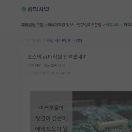
대학원생 모집
국내대학원 정보
연구실&오픈랩
커뮤니티
커리
커뮤니티 홈
자유 게시판(아무개랩)
포스텍 ai 대학원 합격했네여
무기력한 막스 플랑크
2025.05.15
10
4684