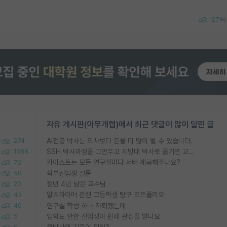
127
자유 게시판(아무개랩)에서 최근 댓글이 많이 달린 글
AI전공 박사는 의사보다 돈을 더 많이 벌 수 있습니다.
274
SSH 박사과정을 그만두고 지방대 박사로 옮기면 교수의 꿈은 끝일까요?
1388
카이스트는 모든 연구실마다 서버 제공해주나요?
72
학부신입생 질문
50
정년 4년 남은 교수님
20
알츠하이머 관련 고등학생 탐구 포트폴리오
43
연구실 학생 하나 자퇴했는데
40
입학도 안한 신입생이 원래 관심을 받나요
5