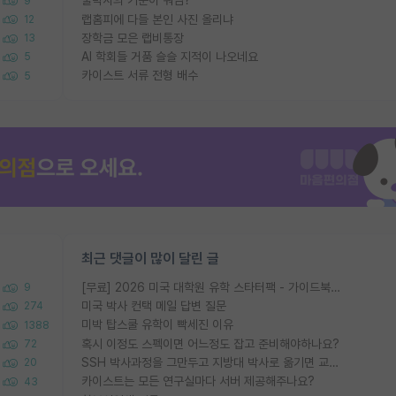
물박사의 기준이 뭐임?
9
랩홈피에 다들 본인 사진 올리냐
12
장학금 모은 랩비통장
13
AI 학회들 거품 슬슬 지적이 나오네요
5
카이스트 서류 전형 배수
5
최근 댓글이 많이 달린 글
[무료] 2026 미국 대학원 유학 스타터팩 - 가이드북 & 합격자 컨택메일 템플릿
9
미국 박사 컨택 메일 답변 질문
274
미박 탑스쿨 유학이 빡세진 이유
1388
혹시 이정도 스펙이면 어느정도 잡고 준비해야하나요?
72
SSH 박사과정을 그만두고 지방대 박사로 옮기면 교수의 꿈은 끝일까요?
20
카이스트는 모든 연구실마다 서버 제공해주나요?
43