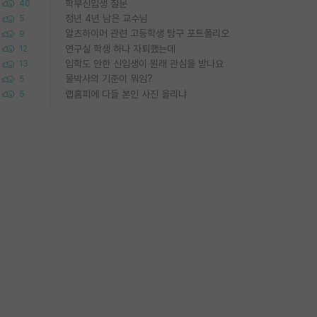
학부신입생 질문
40
정년 4년 남은 교수님
5
알츠하이머 관련 고등학생 탐구 포트폴리오
9
연구실 학생 하나 자퇴했는데
12
입학도 안한 신입생이 원래 관심을 받나요
13
물박사의 기준이 뭐임?
5
랩홈피에 다들 본인 사진 올리냐
5