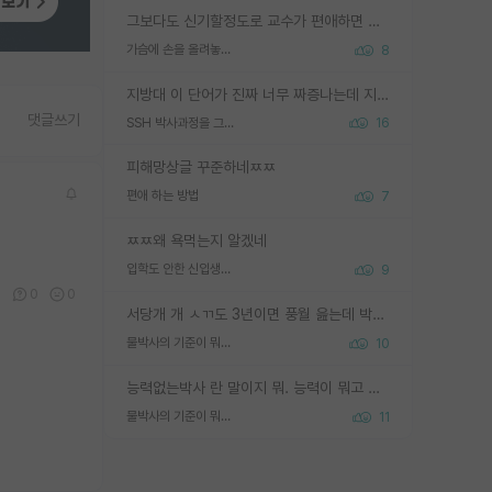
그보다도 신기할정도로 교수가 편애하면 그사람만 논문이 되더라구요 내용이 다른 사람보다 허접해도요
가슴에 손을 올려놓고 싫어하는 사람 불공정하게 리뷰
8
지방대 이 단어가 진짜 너무 짜증나는데 지방대면 다 그냥 쓰레기인가요? 무슨 말 같지도 않은 댓글들이 있는건지??? 지방에도 충분히 좋은 대학 많고 충분히 잘하는 교수님들 많습니다 포항공대 4개 IST 대표 지거국들 여기 모두 다 지방에 있고 여기 출신들 중에 교수하는 분들 적지 않습니다 지거국 출신이 무슨 교수를 하냐?라고 생각할 사람들 많은데 상위 대표 지거국에 아웃라이어들 많습니다 결국 개인의 연구역량과 실적이 중요합니다 이 역량을 펼치는데 있어서 지도교수와의 합도 중요합니다. 그리고 경력이 필요하면 해외포닥까지 다녀오세요
댓글쓰기
SSH 박사과정을 그만두고 지방대 박사로 옮기면 교수의 꿈은 끝일까요?
16
피해망상글 꾸준하네ㅉㅉ
편애 하는 방법
7
ㅉㅉ왜 욕먹는지 알겠네
입학도 안한 신입생이 원래 관심을 받나요
9
0
0
0
서당개 개 ㅅㄲ도 3년이면 풍월 읊는데 박사 5년 이상 대리고 있으면서 물된건 교수 탓 맞는ㄱ게 거기가 서당이 아니란 소리임
물박사의 기준이 뭐임?
10
능력없는박사 란 말이지 뭐. 능력이 뭐고 능력이 있다는게 뭔지는 사람마다 기준이 다르니까 얘기해봐야 서로 자기 기준만 얘기해서 논쟁이 끝이 안나고. 주위에서 능력있고 야심있는 신입생이 교수가 유의미한 피드백을 아예 안주면서 제대로된 과제에 참여해볼 기회도 제공하지 않고 잡일 뺑뺑이만 돌려서 맨날 단순작업만 하면서 밤새다가 눈빛이 점점 죽어가는걸 본 사람은 물박사는 교수탓이라고 하고, 교수는 이것저것 알려도 주고 기회도 주고 사수 동기 붙여주면서 어떻게든 끌고가려고 하는데 본인이 매일 뺀질거리면서 출근 하는둥마는둥 하다가 기껏 와서도 폰이나 쳐다보다가 실험 망치고 저녁약속있어서 먼저 가볼게요~ 하는걸 본 사람은 물박사는 본인탓이라고 함.
물박사의 기준이 뭐임?
11