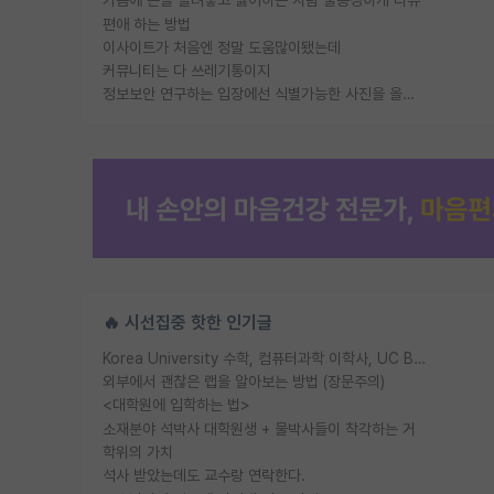
가슴에 손을 올려놓고 싫어하는 사람 불공정하게 리뷰
편애 하는 방법
이사이트가 처음엔 정말 도움많이됐는데
커뮤니티는 다 쓰레기통이지
정보보안 연구하는 입장에선 식별가능한 사진을 올리는건 비추이긴함
🔥 시선집중 핫한 인기글
Korea University 수학, 컴퓨터과학 이학사, UC Berkeley 산업공학 대학원 공학박사가 되는 것은 쉽지 않겠죠?
외부에서 괜찮은 랩을 알아보는 방법 (장문주의)
<대학원에 입학하는 법>
소재분야 석박사 대학원생 + 물박사들이 착각하는 거
학위의 가치
석사 받았는데도 교수랑 연락한다.