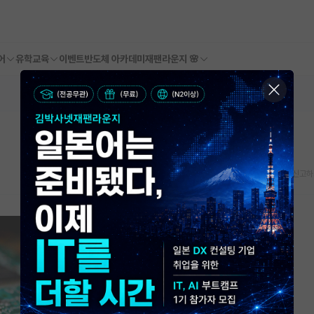
어
유학교육
이벤트
반도체 아카데미
재팬라운지 🌸
스크랩
신고하