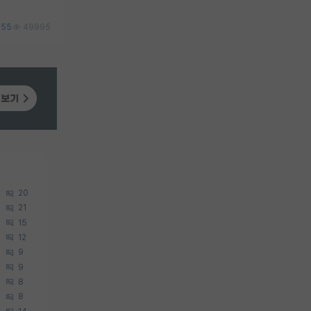
55
49995
20
21
15
12
9
9
8
8