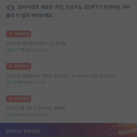
김박사넷의 새로운 거인, 인공지능 김GPT가 추천하는 게시
물로 더 멀리 바라보세요.
명예의전당
박사과정 밟으면서 점점 드는 생각들
327
47
62696
명예의전당
기다리던 저널측에서 연락이 왔습니다. 저 accept 되었습니다ㅠㅠ
174
52
67056
명예의전당
무엇인가를 관두고 싶어하는 분에게
243
24
69948