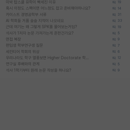
미박 탑스쿨 유학이 빡세진 이유
19
혹시 이정도 스펙이면 어느정도 잡고 준비해야하나요?
14
카이스트 경영공학부 서류
31
AI 학회들 거품 슬슬 지적이 나오네요
33
근데 여기는 왜 그렇게 SPK를 물어보는거임?
19
석사가 1저자 논문 가져가는게 흔한건가요?
5
면접 복장
9
편입생 학부연구생 질문
7
세컨티어 학회의 위상
6
우리나라도 학구 열풍보면 Higher Doctorate 학위가 필요하다고 봅니다.
12
연구실 후배와의 관계
5
석사 1학기부터 원래 논문 작성을 하나요?
9