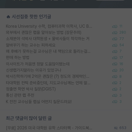
🔥 시선집중 핫한 인기글
Korea University 수학, 컴퓨터과학 이학사, UC Berkeley 산업공학 대학원 공학박사가 되는 것은 쉽지 않겠죠?
11
외부에서 괜찮은 랩을 알아보는 방법 (장문주의)
280
소재분야 석박사 대학원생 + 물박사들이 착각하는 거
77
말바꾸기 하는 교수는 피하세요
54
왜 후배가 못하는걸 교수님은 내 책임으로 돌리는걸까요?
7
편애 하는 방법
17
이사이트가 처음엔 정말 도움많이됐는데
16
신생랩가지말라는 이유가 있었구나
20
박사진학하기에 2억은 괜찮은 (?) 정도의 경제력인가요
8
타대학원 컨텍 준비중인데, 지도교수님께는 언제 말씀드려야 할까요?
2
정출연 학연 박사 질문(DGIST)
2
통신 관련 랩 추천
3
K 전전 교수님들 랩실 어떤지 질문드려요!
3
최근 댓글이 많이 달린 글
[무료] 2026 미국 대학원 유학 스타터팩 - 가이드북 & 합격자 컨택메일 템플릿
653