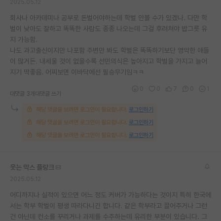
2025.05.12
회사나 아카데미나 공부로 돈벌어야하는데 학벌 안볼 수가 있겠나. 다만 학
벌이 낮아도 잘하고 똑똑한 사람도 종종 나오는데 그걸 후려쳐야 밥그릇 유
지 가능함.
나도 과고출신이지만 나포함 주변만 봐도 학벌은 똑똑하기보단 영악한 애들
이 많거든. 내세울 것이 없을수록 선민의식은 높아지고 학벌을 가지고 늘어
지기 딱좋음. 어찌보면 이바닥에선 필승무기임ㅋㅋ
0
0
7
0
1
대댓글 3개
대댓글 쓰기
해당 댓글을 보려면 로그인이 필요합니다.
로그인하기
해당 댓글을 보려면 로그인이 필요합니다.
로그인하기
해당 댓글을 보려면 로그인이 필요합니다.
로그인하기
웃는 막스 플랑크
2025.05.12
어디까지나 실적이 있으면 어느 정도 커버가 가능하다는 것이지 특히 한국에
서는 학부 학벌이 평생 따라다니긴 합니다. 같은 학부라고 끌어주거나 그런
건 아닌데 컨소를 꾸리거나 과제를 수주하는데 유리한 부분이 있습니다. 그