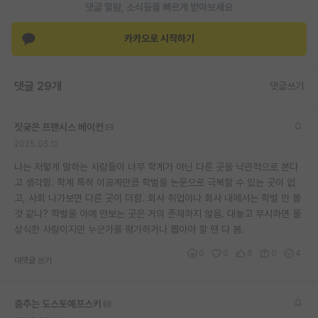
댓글 알람, 소식등을 빠르게 받아보세요
카카오로 시작하기
댓글 29개
댓글쓰기
짓궂은 프랜시스 베이컨
2025.05.12
나는 저렇게 말하는 사람들이 너무 학계가 아닌 다른 곳을 낙관적으로 본다
고 생각함. 학계 특히 이공계만큼 학벌을 논문으로 극복할 수 있는 곳이 없
고, 사회 나가보면 다른 곳이 더함. 회사 취업이나 회사 내에서는 학벌 안 볼
것 같나? 학벌을 아예 안보는 곳은 거의 존재하지 않음. 대놓고 무시하면 몰
상식한 사람이지만 누군가를 평가하거나 뽑아야 할 땐 다 봄.
0
0
6
0
4
대댓글 쓰기
춤추는 도스토예프스키