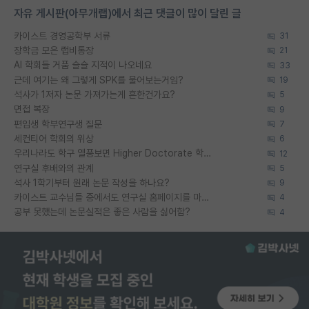
자유 게시판(아무개랩)에서 최근 댓글이 많이 달린 글
카이스트 경영공학부 서류
31
장학금 모은 랩비통장
21
AI 학회들 거품 슬슬 지적이 나오네요
33
근데 여기는 왜 그렇게 SPK를 물어보는거임?
19
석사가 1저자 논문 가져가는게 흔한건가요?
5
면접 복장
9
편입생 학부연구생 질문
7
세컨티어 학회의 위상
6
우리나라도 학구 열풍보면 Higher Doctorate 학위가 필요하다고 봅니다.
12
연구실 후배와의 관계
5
석사 1학기부터 원래 논문 작성을 하나요?
9
카이스트 교수님들 중에서도 연구실 홈페이지를 마련 안 하신 분들이 계시던데
4
공부 못했는데 논문실적은 좋은 사람을 싫어함?
4