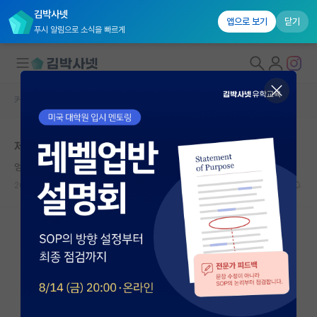
김박사넷
앱으로 보기
닫기
푸시 알림으로 소식을 빠르게
커뮤니티 홈
자유 게시판(아무개랩)
대학원생 모집
제가 대학원생은 아니지만 궁금해서 물어봅니다.
국내대학원 정보
엉뚱한 윌리엄 셰익스피어
연구실&오픈랩
2025.05.12
29
7414
커뮤니티
커뮤니티 홈
전체글보기
베스트 게시판
IF 명예의전당