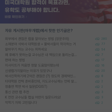
자유 게시판(아무개랩)에서 핫한 인기글은?
외부에서 괜찮은 랩을 알아보는 방법 (장문주의)
280
소재분야 석박사 대학원생 + 물박사들이 착각하는 거
77
말바꾸기 하는 교수는 피하세요
54
왜 후배가 못하는걸 교수님은 내 책임으로 돌리는걸까요?
7
편애 하는 방법
17
이사이트가 처음엔 정말 도움많이됐는데
16
신생랩가지말라는 이유가 있었구나
20
박사진학하기에 2억은 괜찮은 (?) 정도의 경제력인가요
8
타대학원 컨텍 준비중인데, 지도교수님께는 언제 말씀드려야 할까요?
2
정출연 학연 박사 질문(DGIST)
2
통신 관련 랩 추천
3
K 전전 교수님들 랩실 어떤지 질문드려요!
3
막학기 자퇴 고민됩니다
2