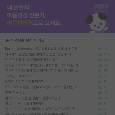
🔥 시선집중 핫한 인기글
Korea University 수학, 컴퓨터과학 이학사, UC Berkeley 산업공학 대학원 공학박사가 되는 것은 쉽지 않겠죠?
10
외부에서 괜찮은 랩을 알아보는 방법 (장문주의)
275
내 석사생활 참 많은일들이 있엇네요^^
212
소재분야 석박사 대학원생 + 물박사들이 착각하는 거
74
포스텍 억까에 대해 (동문의 학문적 아웃풋에 대한 반박)
50
교수님이 무서워요
16
대학원 어디로 가야할까요?
5
SSH 박사과정을 그만두고 지방대 박사로 옮기면 교수의 꿈은 끝일까요?
9
편애 하는 방법
15
이사이트가 처음엔 정말 도움많이됐는데
14
커뮤니티는 다 쓰레기통이지
6
정보보안 연구하는 입장에선 식별가능한 사진을 올리는건 비추이긴함
5
근데 여기는 왜 그렇게 SPK를 물어보는거임?
3