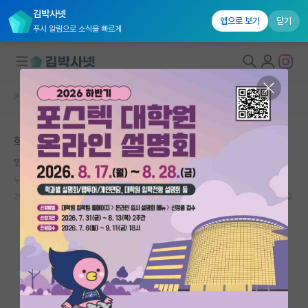
김박사넷
앱으로 보기
닫기
푸시 알림으로 소식을 빠르게
커뮤니티 홈
자유 게시판(아무개랩)
대학원생 모집
학연생의 국제 학회 후기
국내대학원 정보
명석한 한강
연구실&오픈랩
누적 신고가 20개 이상인 사용자입니다.
커뮤니티
2025.05.12
12
5233
커뮤니티 홈
전체글보기
베스트 게시판
IF 명예의전당