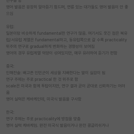
연구를 함
영어 발음은 굉장히 알아듣기 힘드며, 연륜 있는 대가들도 영어 발음이 안 좋
PI 전용 게시판
으심
인문사회 계열 게시판
유럽:
특수/전문대학원 게시판
일본이랑 비슷하게 fundamental한 연구가 많음. 여기서도 웃긴 점은 북유
럽/서유럽 계열은 fundamental하고, 동유럽쪽으로 갈 수록 practicality
반도체/AI 게시판
위주의 연구로 gradual하게 변화하는 경향성이 보여짐
영어의 경우 유럽계열 억양이 섞여있지만, 매우 유려하여 듣기가 편함
장학금/장학생 게시판
중국:
학술 정보 게시판
인해전술: 배고픈 인민군이 세상을 지배한다는 말이 실감이 됨
연구 주제는 주로 practical 한 것 위주로 함
홍보 게시판
scale은 미국과 함께 투탑이지만, 연구 결과 곧이 곧대로 신뢰하기는 어려
움
커리어
영어 실력은 케바케인데, 미국식 발음을 구사함
유학교육
한국:
이벤트
연구 주제는 주로 practicality에 방점을 맞춤
영어 실력 케바케임. 완전 미국식 발음이거나 완전 콩글리쉬거나
반도체 아카데미