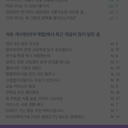
커뮤니티는 다 쓰레기통이지
6
정보보안 연구하는 입장에선 식별가능한 사진을 올리는건 비추이긴함
5
근데 여기는 왜 그렇게 SPK를 물어보는거임?
3
자유 게시판(아무개랩)에서 최근 댓글이 많이 달린 글
정년 4년 남은 교수님
9
알츠하이머 관련 고등학생 탐구 포트폴리오
12
연구실 학생 하나 자퇴했는데
9
입학도 안한 신입생이 원래 관심을 받나요
11
물박사의 기준이 뭐임?
20
랩홈피에 다들 본인 사진 올리냐
23
신생랩가지말라는 이유가 있었구나
16
오늘 카이스트 발표
6
장학금 모은 랩비통장
18
AI 학회들 거품 슬슬 지적이 나오네요
27
카이스트 서류 전형 배수
7
DGIST 가는 방법 추천 부탁드립니다.
7
박사진학하기에 2억은 괜찮은 (?) 정도의 경제력인가요
14