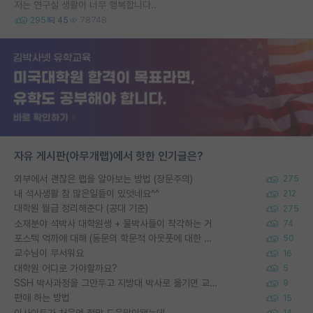
저는 연구실 생활이 너무 행복합니다..
295
45
78748
자유 게시판(아무개랩)에서 핫한 인기글은?
외부에서 괜찮은 랩을 알아보는 방법 (장문주의)
275
내 석사생활 참 많은일들이 있엇네요^^
212
대학원 월급 정리해준다 (공대 기준)
275
소재분야 석박사 대학원생 + 물박사들이 착각하는 거
74
포스텍 억까에 대해 (동문의 학문적 아웃풋에 대한 반박)
50
교수님이 무서워요
16
대학원 어디로 가야할까요?
5
SSH 박사과정을 그만두고 지방대 박사로 옮기면 교수의 꿈은 끝일까요?
9
편애 하는 방법
15
이사이트가 처음엔 정말 도움많이됐는데
14