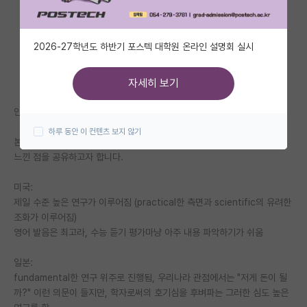
자유 게시판(아무개랩)
2026-27학년도 하반기 포스텍 대학원 온라인 설명회 실시
미국 유학 게시판
미국 대학원 합격 후기 게시판
자세히 보기
대학원생 모집 게시판
안녕하세요. 김박사넷 연구자들
하루 동안 이 컨텐츠 보지 않기
대학원 합격 후기 게시판
본인이 이번에 학부연구생으로 인생 첫 해외를 나가보고, 학회를 경험하여
느낀 점을 공유하고자 합니다.
연구실(PI) 홍보 게시판
미국:
석박사 채용 정보 게시판
제일 수준 높은 연구가 이루어짐 (practical한 측면과 scientific의 유려한
조화가 이루어짐)
임용 정보 게시판
영어 발음은 최고라, 수능 듣기 평가마냥 아주 내용 파악하기가 쉬움
학부 인턴 게시판
일본:
취업 게시판
fundamental한 연구 위주로 진행됨, 우리나라 관점에서는 "저게 돈이 될
까?" 이런 의문이 들지만, 학자로써의 호기심을 후벼파는 그러한 심도 높은
임용 후기 게시판