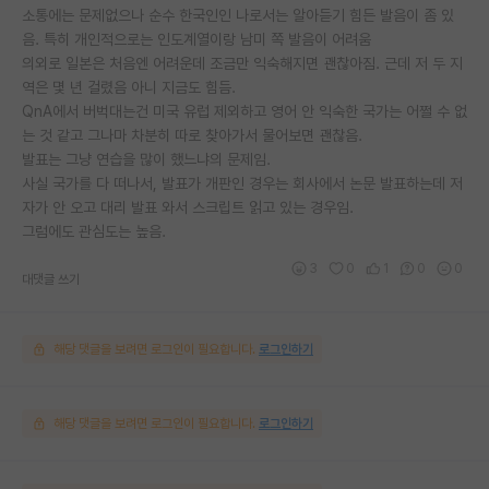
소통에는 문제없으나 순수 한국인인 나로서는 알아듣기 힘든 발음이 좀 있
음. 특히 개인적으로는 인도계열이랑 남미 쪽 발음이 어려움
의외로 일본은 처음엔 어려운데 조금만 익숙해지면 괜찮아짐. 근데 저 두 지
역은 몇 년 걸렸음 아니 지금도 힘듬.
QnA에서 버벅대는건 미국 유럽 제외하고 영어 안 익숙한 국가는 어쩔 수 없
는 것 같고 그나마 차분히 따로 찾아가서 물어보면 괜찮음.
발표는 그냥 연습을 많이 했느냐의 문제임.
사실 국가를 다 떠나서, 발표가 개판인 경우는 회사에서 논문 발표하는데 저
자가 안 오고 대리 발표 와서 스크립트 읽고 있는 경우임.
그럼에도 관심도는 높음.
3
0
1
0
0
대댓글 쓰기
해당 댓글을 보려면 로그인이 필요합니다.
로그인하기
해당 댓글을 보려면 로그인이 필요합니다.
로그인하기