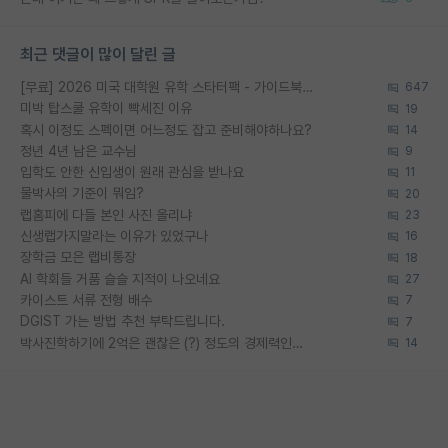
최근 댓글이 많이 달린 글
[무료] 2026 미국 대학원 유학 스타터팩 - 가이드북 & 합격자 컨택메일 템플릿
647
미박 탑스쿨 유학이 빡세진 이유
19
혹시 이정도 스펙이면 어느정도 잡고 준비해야하나요?
14
정년 4년 남은 교수님
9
입학도 안한 신입생이 원래 관심을 받나요
11
물박사의 기준이 뭐임?
20
랩홈피에 다들 본인 사진 올리냐
23
신생랩가지말라는 이유가 있었구나
16
장학금 모은 랩비통장
18
AI 학회들 거품 슬슬 지적이 나오네요
27
카이스트 서류 전형 배수
7
DGIST 가는 방법 추천 부탁드립니다.
7
박사진학하기에 2억은 괜찮은 (?) 정도의 경제력인가요
14