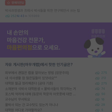
명예의전당
박사과정생과 프레시 박사들을 위한 연구제안서 쓰는 팁
252
43
105969
자유 게시판(아무개랩)에서 핫한 인기글은?
외부에서 괜찮은 랩을 알아보는 방법 (장문주의)
275
내 석사생활 참 많은일들이 있엇네요^^
212
대학원 월급 정리해준다 (공대 기준)
275
소재분야 석박사 대학원생 + 물박사들이 착각하는 거
74
포스텍 억까에 대해 (동문의 학문적 아웃풋에 대한 반박)
50
교수님이 무서워요
16
물박사 되는 건 교수탓도 있는거 아니냐
29
대학원 어디로 가야할까요?
5