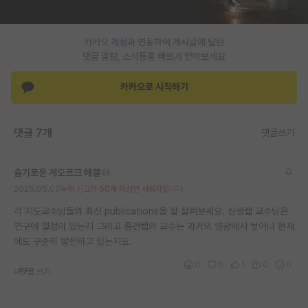
재팬라운지 🌸
카카오 계정과 연동하여 게시글에 달린
댓글 알람, 소식등을 빠르게 받아보세요
카카오로 시작하기
댓글 7개
댓글쓰기
슬기로운 게오르크 헤겔
2025.05.07
누적 신고가 50개 이상인 사용자입니다.
각 지도교수님들의 최신 publications을 잘 살펴보세요. 신생랩 교수님은
연구에 열정이 있는지 그리고 중견랩의 교수는 과거의 영광에서 벗어나 현재
에도 꾸준히 발전하고 있는지요.
0
0
1
0
0
대댓글 쓰기