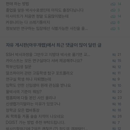
편애 하는 방법
14
졸업을 앞둔 박사수료생인데 아직도 출장다닙니다
3
이사이트가 처음엔 정말 도움많이됐는데
14
커뮤니티는 다 쓰레기통이지
6
정보보안 연구하는 입장에선 식별가능한 사진을 올리는건 비추이긴함
5
자유 게시판(아무개랩)에서 최근 댓글이 많이 달린 글
SSH 박사과정을 그만두고 지방대 박사로 옮기면 교수의 꿈은 끝일까요?
21
카이스트는 모든 연구실마다 서버 제공해주나요?
15
학부신입생 질문
12
알츠하이머 관련 고등학생 탐구 포트폴리오
11
연구실 학생 하나 자퇴했는데
9
입학도 안한 신입생이 원래 관심을 받나요
10
물박사의 기준이 뭐임?
20
랩홈피에 다들 본인 사진 올리냐
23
신생랩가지말라는 이유가 있었구나
16
장학금 모은 랩비통장
16
AI 학회들 거품 슬슬 지적이 나오네요
26
DGIST 가는 방법 추천 부탁드립니다.
7
박사진학하기에 2억은 괜찮은 (?) 정도의 경제력인가요
12