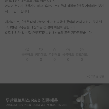
을 보내면서 2번으로 가도 되는 것인지..
아니면 분야가 괜찮기도 하고, 후환이 두려우니 잠잖코 1번을 가야하는 것인
PI 전용 게시판
지.. 고민이 됩니다.
인문사회 계열 게시판
개인적으로, 2번은 대학 간판이 제가 선망했던 곳이라 아직 미련이 많이 남
특수/전문대학원 게시판
고, 1번은 교수님을 배신하는 것 같아 마음이 걸립니다.
별로 영양가 없는 질문이겠지만.. 선배님들의 조언 기다리겠습니다.
반도체/AI 게시판
장학금/장학생 게시판
응원해요
공감해요
추천해요
궁금해요
별로에요
학술 정보 게시판
0
0
0
0
0
홍보 게시판
커리어
게시글 공유
유학교육
이벤트
반도체 아카데미