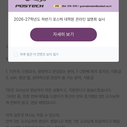
자유 게시판(아무개랩)
2026-27학년도 하반기 포스텍 대학원 온라인 설명회 실시
미국 유학 게시판
미국 대학원 합격 후기 게시판
자세히 보기
대학원생 모집 게시판
고민 중에 글을 남깁니다.
하루 동안 이 컨텐츠 보지 않기
대학원 합격 후기 게시판
현재 지거국 대학원 vs ssh 대학원의 선택지 앞에 서 있습니다.
연구실(PI) 홍보 게시판
1. 지거국: 신생교수, 유망하고 관심있는 분야, 1~2번째 제자 포지션, 지원금
2. ssh: 중견 랩, 상대적으로 관심이 덜 가는 분야, 지원금
석박사 채용 정보 게시판
1번은 교수님과 면담까지 마친 상황이고, 지원한다고 말씀드렸습니다.
임용 정보 게시판
그러던 중, 한참 전에 메일을 드렸다가 회신이 안와 포기했던 2번 교수님에
학부 인턴 게시판
게 연락이 왔고, 면담 예정입니다.
취업 게시판
아직 김칫국 마시는 거일 수 있는데..
만약 2번 교수님과의 면담이 괜찮다고 하면, 1번 교수님께 죄송하다고 메일
임용 후기 게시판