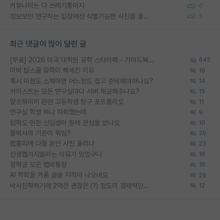
커뮤니티는 다 쓰레기통이지
6
정보보안 연구하는 입장에선 식별가능한 사진을 올리는건 비추이긴함
5
최근 댓글이 많이 달린 글
[무료] 2026 미국 대학원 유학 스타터팩 - 가이드북 & 합격자 컨택메일 템플릿
645
미박 탑스쿨 유학이 빡세진 이유
19
혹시 이정도 스펙이면 어느정도 잡고 준비해야하나요?
14
카이스트는 모든 연구실마다 서버 제공해주나요?
15
알츠하이머 관련 고등학생 탐구 포트폴리오
11
연구실 학생 하나 자퇴했는데
9
입학도 안한 신입생이 원래 관심을 받나요
10
물박사의 기준이 뭐임?
20
랩홈피에 다들 본인 사진 올리냐
23
신생랩가지말라는 이유가 있었구나
16
장학금 모은 랩비통장
16
AI 학회들 거품 슬슬 지적이 나오네요
26
박사진학하기에 2억은 괜찮은 (?) 정도의 경제력인가요
12