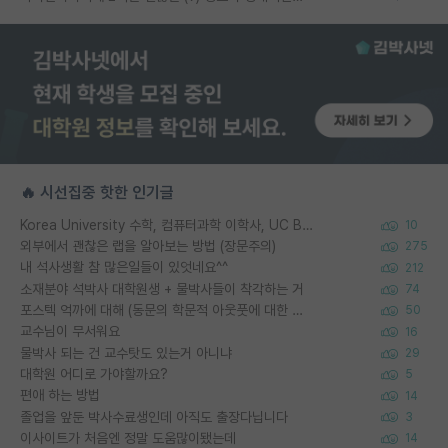
🔥 시선집중 핫한 인기글
Korea University 수학, 컴퓨터과학 이학사, UC Berkeley 산업공학 대학원 공학박사가 되는 것은 쉽지 않겠죠?
10
외부에서 괜찮은 랩을 알아보는 방법 (장문주의)
275
내 석사생활 참 많은일들이 있엇네요^^
212
소재분야 석박사 대학원생 + 물박사들이 착각하는 거
74
포스텍 억까에 대해 (동문의 학문적 아웃풋에 대한 반박)
50
교수님이 무서워요
16
물박사 되는 건 교수탓도 있는거 아니냐
29
대학원 어디로 가야할까요?
5
편애 하는 방법
14
졸업을 앞둔 박사수료생인데 아직도 출장다닙니다
3
이사이트가 처음엔 정말 도움많이됐는데
14