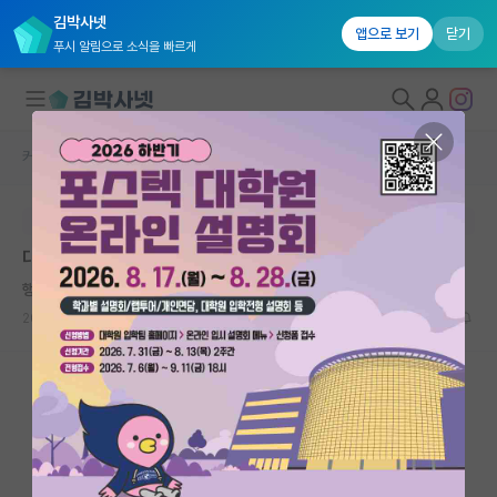
김박사넷
앱으로 보기
닫기
푸시 알림으로 소식을 빠르게
커뮤니티 홈
자유 게시판(아무개랩)
대학원생 모집
본문이 수정되지 않는 박제글입니다.
국내대학원 정보
대학 간판이 얼마나 중요할까요?
연구실&오픈랩
행복한 쇠렌 키르케고르
커뮤니티
2025.05.07
7
4304
커뮤니티 홈
전체글보기
베스트 게시판
IF 명예의전당