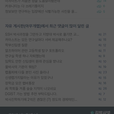
이사이트가 처음엔 정말 도움많이됐는데
14
커뮤니티는 다 쓰레기통이지
6
정보보안 연구하는 입장에선 식별가능한 사진을 올리는건 비추이긴함
5
자유 게시판(아무개랩)에서 최근 댓글이 많이 달린 글
SSH 박사과정을 그만두고 지방대 박사로 옮기면 교수의 꿈은 끝일까요?
21
카이스트는 모든 연구실마다 서버 제공해주나요?
15
학부신입생 질문
12
알츠하이머 관련 고등학생 탐구 포트폴리오
11
연구실 학생 하나 자퇴했는데
9
입학도 안한 신입생이 원래 관심을 받나요
10
물박사의 기준이 뭐임?
19
랩홈피에 다들 본인 사진 올리냐
23
신생랩가지말라는 이유가 있었구나
15
장학금 모은 랩비통장
16
AI 학회들 거품 슬슬 지적이 나오네요
26
DGIST 가는 방법 추천 부탁드립니다.
7
박사진학하기에 2억은 괜찮은 (?) 정도의 경제력인가요
12