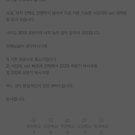
PI 전용 게시판
사실, 아직 컨택도 진행하지 않아서 지금 지원 가능한 서강대와 ust 대학원
을 찾고 있습니다.
인문사회 계열 게시판
나이도 30대 초반이라 너무 늦은 감이 있어서 고민입니다.
특수/전문대학원 게시판
반도체/AI 게시판
선배님들이 생각하시기에
장학금/장학생 게시판
1) 기존 전공으로 중소기업가기
2) 서강대, ust 빠르게 컨택해서 2025 하반기 박사과정
학술 정보 게시판
3) 2026 상반기 박사과정
홍보 게시판
어느 것이 현실적인지 조언 부탁드립니다.
커리어
감사합니다.
유학교육
이벤트
응원해요
공감해요
추천해요
궁금해요
별로에요
반도체 아카데미
1
0
0
1
0