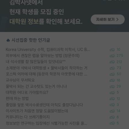
🔥 시선집중 핫한 인기글
Korea University 수학, 컴퓨터과학 이학사, UC Berkeley 산업공학 대학원 공학박사가 되는 것은 쉽지 않겠죠?
10
외부에서 괜찮은 랩을 알아보는 방법 (장문주의)
275
내 석사생활 참 많은일들이 있엇네요^^
212
소재분야 석박사 대학원생 + 물박사들이 착각하는 거
73
포스텍 억까에 대해 (동문의 학문적 아웃풋에 대한 반박)
50
교수님이 무서워요
16
물박사 되는 건 교수탓도 있는거 아니냐
29
대학원 어디로 가야할까요?
5
편애 하는 방법
12
졸업을 앞둔 박사수료생인데 아직도 출장다닙니다
3
이사이트가 처음엔 정말 도움많이됐는데
14
커뮤니티는 다 쓰레기통이지
6
정보보안 연구하는 입장에선 식별가능한 사진을 올리는건 비추이긴함
5