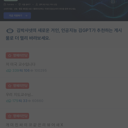
김박사넷의 새로운 거인, 인공지능 김GPT가 추천하는 게시
물로 더 멀리 바라보세요.
명예의전당
저 미국 교수입니다
339
106
100295
명예의전당
우리 지도교수님..
175
33
60660
명예의전당
개 미 친 싸 이 코 같 은 리 뷰 어 새 X