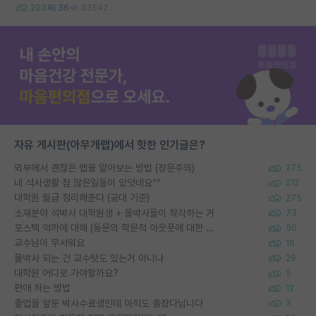
203
36
33542
자유 게시판(아무개랩)에서 핫한 인기글은?
외부에서 괜찮은 랩을 알아보는 방법 (장문주의)
275
내 석사생활 참 많은일들이 있엇네요^^
212
대학원 월급 정리해준다 (공대 기준)
275
소재분야 석박사 대학원생 + 물박사들이 착각하는 거
73
포스텍 억까에 대해 (동문의 학문적 아웃풋에 대한 반박)
50
교수님이 무서워요
16
물박사 되는 건 교수탓도 있는거 아니냐
29
대학원 어디로 가야할까요?
5
편애 하는 방법
12
졸업을 앞둔 박사수료생인데 아직도 출장다닙니다
3