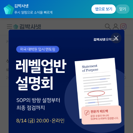
김박사넷
앱으로 보기
닫기
푸시 알림으로 소식을 빠르게
커뮤니티 홈
자유 게시판(아무개랩)
대학원생 모집
석사 졸업 후 1년 공백
국내대학원 정보
쑥스러운 마이클 패러데이
연구실&오픈랩
2025.05.02
3
3359
커뮤니티
커뮤니티 홈
전체글보기
베스트 게시판
IF 명예의전당