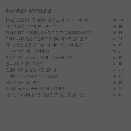
최근 댓글이 많이 달린 글
[무료] 2026 미국 대학원 유학 스타터팩 - 가이드북 & 합격자 컨택메일 템플릿
645
미박 탑스쿨 유학이 빡세진 이유
19
혹시 이정도 스펙이면 어느정도 잡고 준비해야하나요?
14
SSH 박사과정을 그만두고 지방대 박사로 옮기면 교수의 꿈은 끝일까요?
21
카이스트는 모든 연구실마다 서버 제공해주나요?
15
연구실 학생 하나 자퇴했는데
9
입학도 안한 신입생이 원래 관심을 받나요
10
물박사의 기준이 뭐임?
19
랩홈피에 다들 본인 사진 올리냐
23
신생랩가지말라는 이유가 있었구나
15
장학금 모은 랩비통장
16
AI 학회들 거품 슬슬 지적이 나오네요
26
박사진학하기에 2억은 괜찮은 (?) 정도의 경제력인가요
12