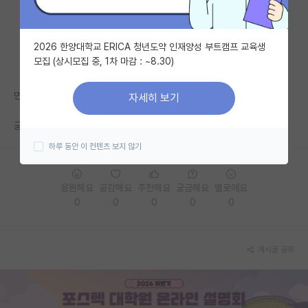
자유 게시판(아무개랩)
2026 한양대학교 ERICA 청년도약 인재양성 부트캠프 교육생
미국 유학 게시판
모집 (상시모집 중, 1차 마감 : ~8.30)
미국 대학원 합격 후기 게시판
면접 준비 해야하는데 갈피도 안 잡히고 너무 힘드네요..
자세히 보기
대학원생 모집 게시판
궁금한게 면접 볼 인원은 몇배수 정도 되는건가요..?
대학원 합격 후기 게시판
하루 동안 이 컨텐츠 보지 않기
연구실(PI) 홍보 게시판
응원해요
공감해요
추천해요
궁금해요
별로에요
석박사 채용 정보 게시판
0
0
0
0
0
임용 정보 게시판
학부 인턴 게시판
게시글 공유
취업 게시판
임용 후기 게시판