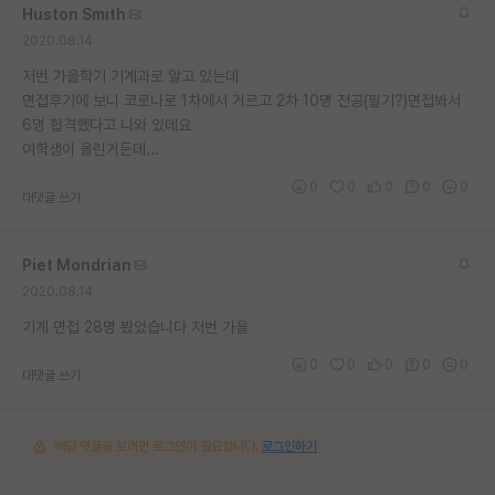
Huston Smith
재팬라운지 🌸
2020.08.14
저번 가을학기 기계과로 알고 있는데
면접후기에 보니 코로나로 1차에서 거르고 2차 10명 전공(필기?)면접봐서
6명 합격했다고 나와 있데요
여학생이 올린거든데...
0
0
0
0
0
대댓글 쓰기
Piet Mondrian
2020.08.14
기계 면접 28명 봤었습니다 저번 가을
0
0
0
0
0
대댓글 쓰기
해당 댓글을 보려면 로그인이 필요합니다.
로그인하기