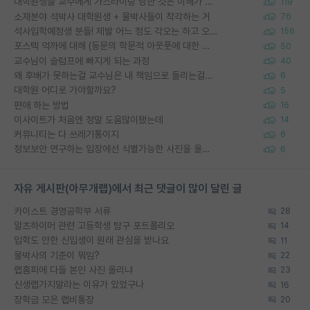
대학원생들 교수에게 가스라이팅 당한 것은 이해가 갑니다. 안타깝네요.
119
소재분야 석박사 대학원생 + 물박사들이 착각하는 거
76
석사입학예정생 분들! 제발 어느 정도 각오는 하고 오세요.
156
포스텍 억까에 대해 (동문의 학문적 아웃풋에 대한 반박)
50
교수님이 슬럼프에 빠지게 되는 과정
40
왜 후배가 못하는걸 교수님은 내 책임으로 돌리는걸까요?
6
대학원 어디로 가야할까요?
5
편애 하는 방법
16
이사이트가 처음엔 정말 도움많이됐는데
14
커뮤니티는 다 쓰레기통이지
6
정보보안 연구하는 입장에선 식별가능한 사진을 올리는건 비추이긴함
6
자유 게시판(아무개랩)에서 최근 댓글이 많이 달린 글
카이스트 경영공학부 서류
28
알츠하이머 관련 고등학생 탐구 포트폴리오
14
입학도 안한 신입생이 원래 관심을 받나요
11
물박사의 기준이 뭐임?
22
랩홈피에 다들 본인 사진 올리냐
23
신생랩가지말라는 이유가 있었구나
16
장학금 모은 랩비통장
20