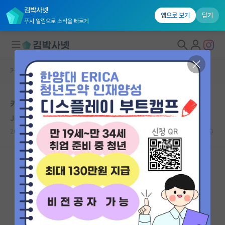
김박사넷
앱으로 보기
닫기
푸시 알림으로 소식을 빠르게
커뮤니티 홈
자유 게시판(아무개랩)
대학원생 모집
카이스트 면접
국내대학원 정보
J. M. W. Turner
연구실&오픈랩
2020.08.14
7
7645
커뮤니티
커뮤니티 홈
전체글보기
베스트 게시판
IF 명예의전당