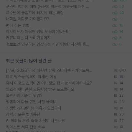
석사입학예정생 분들! 제발 어느 정도 각오는 하고 오세요.
156
포스텍 억까에 대해 (동문의 학문적 아웃풋에 대한 반박)
50
교수님이 슬럼프에 빠지게 되는 과정
40
대학원 어디로 가야할까요?
5
편애 하는 방법
16
이사이트가 처음엔 정말 도움많이됐는데
14
커뮤니티는 다 쓰레기통이지
6
정보보안 연구하는 입장에선 식별가능한 사진을 올리는건 비추이긴함
6
최근 댓글이 많이 달린 글
[무료] 2026 미국 대학원 유학 스타터팩 - 가이드북 & 합격자 컨택메일 템플릿
647
미박 탑스쿨 유학이 빡세진 이유
19
혹시 이정도 스펙이면 어느정도 잡고 준비해야하나요?
14
알츠하이머 관련 고등학생 탐구 포트폴리오
14
물박사의 기준이 뭐임?
22
랩홈피에 다들 본인 사진 올리냐
23
신생랩가지말라는 이유가 있었구나
16
장학금 모은 랩비통장
20
AI 학회들 거품 슬슬 지적이 나오네요
27
카이스트 서류 전형 배수
10