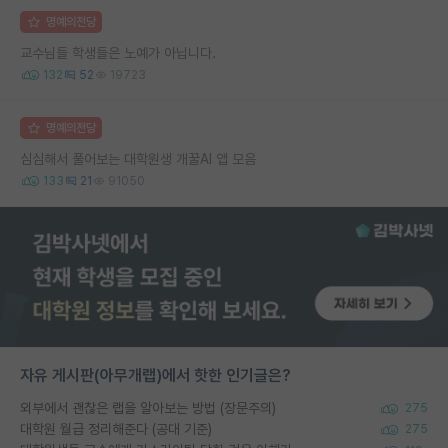
명예의전당
교수님들 학생들은 노예가 아닙니다.
132
52
19723
명예의전당
심심해서 풀어보는 대학원생 개꿀AI 앱 모음
133
21
91050
자유 게시판(아무개랩)에서 핫한 인기글은?
외부에서 괜찮은 랩을 알아보는 방법 (장문주의)
275
대학원 월급 정리해준다 (공대 기준)
275