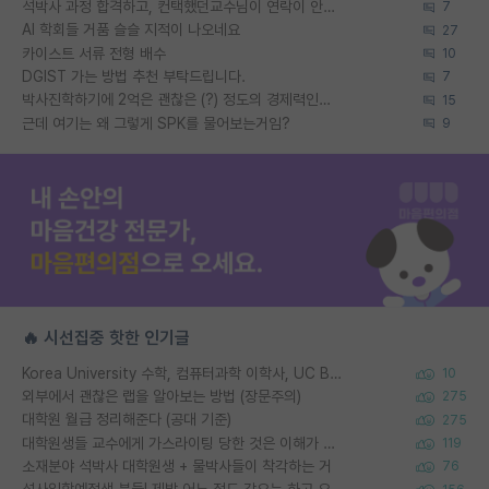
석박사 과정 합격하고, 컨택했던교수님이 연락이 안됩니다...
7
AI 학회들 거품 슬슬 지적이 나오네요
27
카이스트 서류 전형 배수
10
DGIST 가는 방법 추천 부탁드립니다.
7
박사진학하기에 2억은 괜찮은 (?) 정도의 경제력인가요
15
근데 여기는 왜 그렇게 SPK를 물어보는거임?
9
🔥 시선집중 핫한 인기글
Korea University 수학, 컴퓨터과학 이학사, UC Berkeley 산업공학 대학원 공학박사가 되는 것은 쉽지 않겠죠?
10
외부에서 괜찮은 랩을 알아보는 방법 (장문주의)
275
대학원 월급 정리해준다 (공대 기준)
275
대학원생들 교수에게 가스라이팅 당한 것은 이해가 갑니다. 안타깝네요.
119
소재분야 석박사 대학원생 + 물박사들이 착각하는 거
76