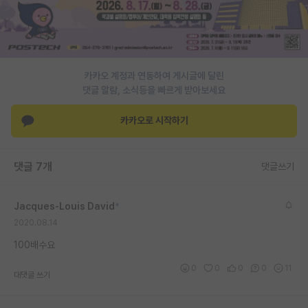
PI 전용 게시판
인문사회 계열 게시판
카카오 계정과 연동하여 게시글에 달린
특수/전문대학원 게시판
댓글 알람, 소식등을 빠르게 받아보세요
반도체/AI 게시판
카카오로 시작하기
장학금/장학생 게시판
학술 정보 게시판
댓글 7개
댓글쓰기
홍보 게시판
Jacques-Louis David
*
커리어
2020.08.14
유학교육
100배수요
이벤트
0
0
0
0
11
대댓글 쓰기
반도체 아카데미