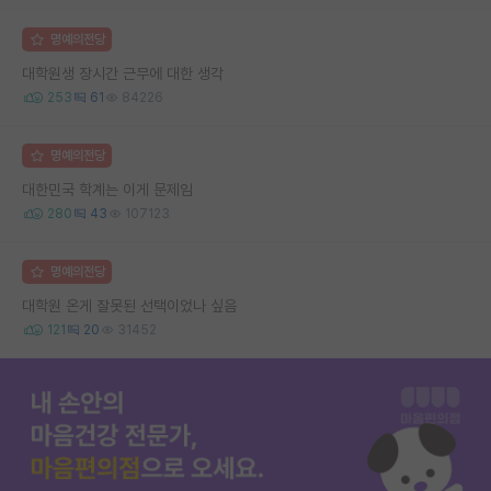
명예의전당
대학원생 장시간 근무에 대한 생각
253
61
84226
명예의전당
대한민국 학계는 이게 문제임
280
43
107123
명예의전당
대학원 온게 잘못된 선택이었나 싶음
121
20
31452