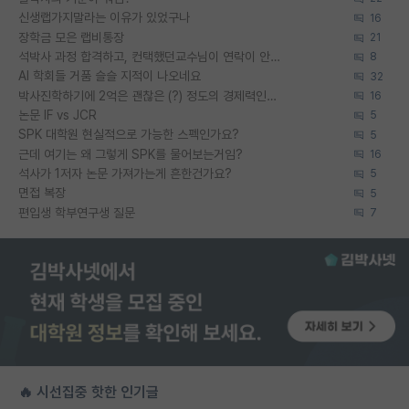
신생랩가지말라는 이유가 있었구나
16
장학금 모은 랩비통장
21
석박사 과정 합격하고, 컨택했던교수님이 연락이 안됩니다...
8
AI 학회들 거품 슬슬 지적이 나오네요
32
박사진학하기에 2억은 괜찮은 (?) 정도의 경제력인가요
16
논문 IF vs JCR
5
SPK 대학원 현실적으로 가능한 스펙인가요?
5
근데 여기는 왜 그렇게 SPK를 물어보는거임?
16
석사가 1저자 논문 가져가는게 흔한건가요?
5
면접 복장
5
편입생 학부연구생 질문
7
🔥 시선집중 핫한 인기글