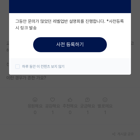
자유 게시판(아무개랩)
그동안 문의가 많았던 레벨업반 설명회를 진행합니다. *사전등록
미국 유학 게시판
시 링크 발송
미국 대학원 합격 후기 게시판
교수님은 선배 후배 주변 포닥 등등 물어볼 수 있는 사람 다 써서 물어보라고
사전 등록하기
대학원생 모집 게시판
하시는데
대학원 합격 후기 게시판
선배는 그러지 말라고 하십니다
하루 동안 이 컨텐츠 보지 않기
연구실(PI) 홍보 게시판
이런 경우가 흔한 가요?
석박사 채용 정보 게시판
임용 정보 게시판
응원해요
공감해요
추천해요
궁금해요
별로에요
학부 인턴 게시판
0
1
0
1
1
취업 게시판
게시글 공유
임용 후기 게시판