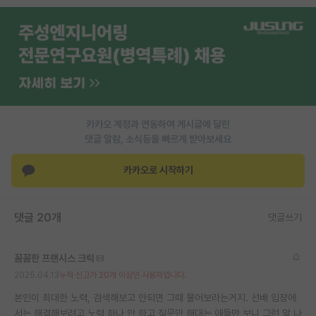
PI 전용 게시판
인문사회 계열 게시판
특수/전문대학원 게시판
반도체/AI 게시판
카카오 계정과 연동하여 게시글에 달린
장학금/장학생 게시판
댓글 알람, 소식등을 빠르게 받아보세요
학술 정보 게시판
카카오로 시작하기
홍보 게시판
댓글 20개
댓글쓰기
커리어
유학교육
꼼꼼한 프랜시스 크릭
이벤트
2025.04.13
누적 신고가 20개 이상인 사용자입니다.
본인이 최대한 노력, 검색해보고 안되면 그때 물어보라는거지. 선배 입장에
반도체 아카데미
서는 해결해보려고 노력 하나 안 하고 질문만 해대는 애들만 보니 그런 말 나