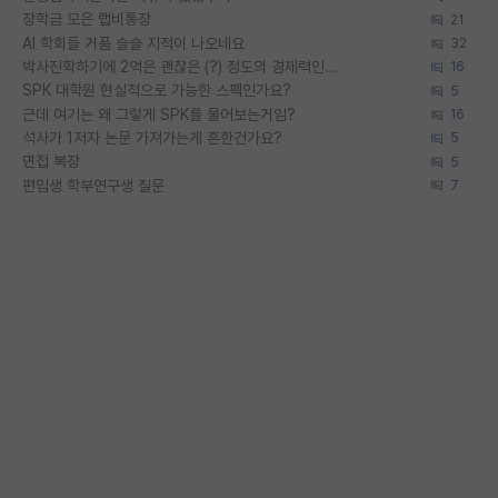
장학금 모은 랩비통장
21
AI 학회들 거품 슬슬 지적이 나오네요
32
박사진학하기에 2억은 괜찮은 (?) 정도의 경제력인가요
16
SPK 대학원 현실적으로 가능한 스펙인가요?
5
근데 여기는 왜 그렇게 SPK를 물어보는거임?
16
석사가 1저자 논문 가져가는게 흔한건가요?
5
면접 복장
5
편입생 학부연구생 질문
7