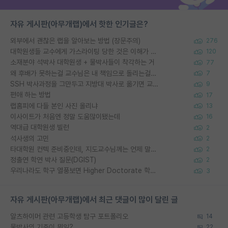
자유 게시판(아무개랩)에서 핫한 인기글은?
외부에서 괜찮은 랩을 알아보는 방법 (장문주의)
276
대학원생들 교수에게 가스라이팅 당한 것은 이해가 갑니다. 안타깝네요.
120
소재분야 석박사 대학원생 + 물박사들이 착각하는 거
77
왜 후배가 못하는걸 교수님은 내 책임으로 돌리는걸까요?
7
SSH 박사과정을 그만두고 지방대 박사로 옮기면 교수의 꿈은 끝일까요?
9
편애 하는 방법
17
랩홈피에 다들 본인 사진 올리냐
13
이사이트가 처음엔 정말 도움많이됐는데
16
역대급 대학원생 빌런
2
석사생의 고민
2
타대학원 컨텍 준비중인데, 지도교수님께는 언제 말씀드려야 할까요?
2
정출연 학연 박사 질문(DGIST)
2
우리나라도 학구 열풍보면 Higher Doctorate 학위가 필요하다고 봅니다.
3
자유 게시판(아무개랩)에서 최근 댓글이 많이 달린 글
알츠하이머 관련 고등학생 탐구 포트폴리오
14
물박사의 기준이 뭐임?
22