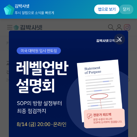
김박사넷
앱으로 보기
닫기
푸시 알림으로 소식을 빠르게
커뮤니티 홈
자유 게시판(아무개랩)
대학원생 모집
교수님 의견이랑 선배 의견이 다른데 어찌합니까?
국내대학원 정보
겁먹은 그레고어 멘델
연구실&오픈랩
2025.04.13
20
2450
커뮤니티
커뮤니티 홈
전체글보기
베스트 게시판
IF 명예의전당