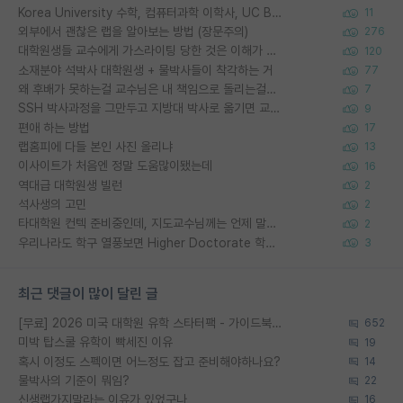
Korea University 수학, 컴퓨터과학 이학사, UC Berkeley 산업공학 대학원 공학박사가 되는 것은 쉽지 않겠죠?
11
외부에서 괜찮은 랩을 알아보는 방법 (장문주의)
276
대학원생들 교수에게 가스라이팅 당한 것은 이해가 갑니다. 안타깝네요.
120
소재분야 석박사 대학원생 + 물박사들이 착각하는 거
77
왜 후배가 못하는걸 교수님은 내 책임으로 돌리는걸까요?
7
SSH 박사과정을 그만두고 지방대 박사로 옮기면 교수의 꿈은 끝일까요?
9
편애 하는 방법
17
랩홈피에 다들 본인 사진 올리냐
13
이사이트가 처음엔 정말 도움많이됐는데
16
역대급 대학원생 빌런
2
석사생의 고민
2
타대학원 컨텍 준비중인데, 지도교수님께는 언제 말씀드려야 할까요?
2
우리나라도 학구 열풍보면 Higher Doctorate 학위가 필요하다고 봅니다.
3
최근 댓글이 많이 달린 글
[무료] 2026 미국 대학원 유학 스타터팩 - 가이드북 & 합격자 컨택메일 템플릿
652
미박 탑스쿨 유학이 빡세진 이유
19
혹시 이정도 스펙이면 어느정도 잡고 준비해야하나요?
14
물박사의 기준이 뭐임?
22
신생랩가지말라는 이유가 있었구나
16