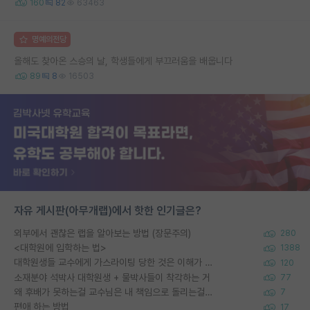
160
82
63463
명예의전당
올해도 찾아온 스승의 날, 학생들에게 부끄러움을 배웁니다
89
8
16503
자유 게시판(아무개랩)에서 핫한 인기글은?
외부에서 괜찮은 랩을 알아보는 방법 (장문주의)
280
<대학원에 입학하는 법>
1388
대학원생들 교수에게 가스라이팅 당한 것은 이해가 갑니다. 안타깝네요.
120
소재분야 석박사 대학원생 + 물박사들이 착각하는 거
77
왜 후배가 못하는걸 교수님은 내 책임으로 돌리는걸까요?
7
편애 하는 방법
17