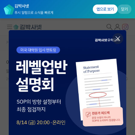
김박사넷
앱으로 보기
닫기
푸시 알림으로 소식을 빠르게
커뮤니티 홈
자유 게시판(아무개랩)
대학원생 모집
아카데미에 남는 옵션을 배제하면 박사는 아닌건가요?
국내대학원 정보
깔끔한 에이다 러브레이스
연구실&오픈랩
2025.04.13
4
2297
커뮤니티
커뮤니티 홈
전체글보기
베스트 게시판
IF 명예의전당