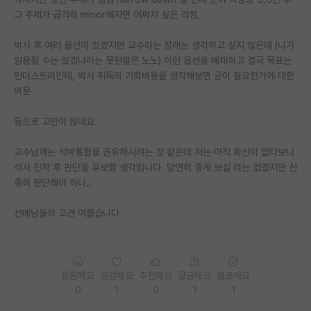
그 주제가 급격히 minor해지면 어쩌지 싶은 걱정,
PI 전용 게시판
박사 후 여러 옵션이 있겠지만 교수라는 장래는 생각하고 싶지 않은데 (니가
인문사회 계열 게시판
임용될 수는 있겠냐라는 못된말은 노노) 이런 옵션을 배제하고 결국 목표는
인더스트리인데, 박사 취득의 기회비용을 생각해보면 굳이 필요한가에 대한
특수/전문대학원 게시판
의문
반도체/AI 게시판
등으로 고민이 많네요.
장학금/장학생 게시판
교수님께는 석박통합을 권유하시려는 것 같은데 저는 아직 확신이 없다보니
학술 정보 게시판
석사 진학 후 판단을 유보할 생각입니다. 당연히 좋게 보실 리는 없겠지만 신
중히 판단해야 하니..
홍보 게시판
선배님들의 고견 여쭙습니다
커리어
유학교육
이벤트
응원해요
공감해요
추천해요
궁금해요
별로에요
0
1
0
1
1
반도체 아카데미