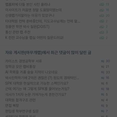
랩홈피에 다들 본인 사진 올리냐
13
이사이트가 처음엔 정말 도움많이됐는데
16
신생랩가지말라는 이유가 있었구나
20
타대학원 컨텍 준비중인데, 지도교수님께는 언제 말씀드려야 할까요?
2
정출연 학연 박사 질문(DGIST)
2
통신 관련 랩 추천
3
K 전전 교수님들 랩실 어떤지 질문드려요!
2
자유 게시판(아무개랩)에서 최근 댓글이 많이 달린 글
카이스트 경영공학부 서류
30
장학금 모은 랩비통장
21
AI 학회들 거품 슬슬 지적이 나오네요
33
박사진학하기에 2억은 괜찮은 (?) 정도의 경제력인가요
16
SPK 대학원 현실적으로 가능한 스펙인가요?
6
근데 여기는 왜 그렇게 SPK를 물어보는거임?
18
석사가 1저자 논문 가져가는게 흔한건가요?
5
대학원 합격구조 관련
4
면접 복장
9
편입생 학부연구생 질문
7
세컨티어 학회의 위상
6