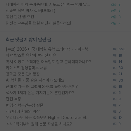
타대학원 컨텍 준비중인데, 지도교수님께는 언제 말씀드려야 할까요?
2
정출연 학연 박사 질문(DGIST)
2
통신 관련 랩 추천
3
K 전전 교수님들 랩실 어떤지 질문드려요!
2
최근 댓글이 많이 달린 글
[무료] 2026 미국 대학원 유학 스타터팩 - 가이드북 & 합격자 컨택메일 템플릿
653
미박 탑스쿨 유학이 빡세진 이유
19
혹시 이정도 스펙이면 어느정도 잡고 준비해야하나요?
14
카이스트 경영공학부 서류
30
장학금 모은 랩비통장
21
AI 학회들 거품 슬슬 지적이 나오네요
33
근데 여기는 왜 그렇게 SPK를 물어보는거임?
18
석사가 1저자 논문 가져가는게 흔한건가요?
5
면접 복장
9
편입생 학부연구생 질문
7
세컨티어 학회의 위상
6
우리나라도 학구 열풍보면 Higher Doctorate 학위가 필요하다고 봅니다.
12
석사 1학기부터 원래 논문 작성을 하나요?
9