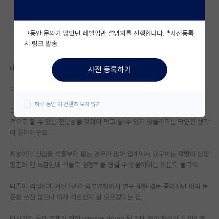
자유 게시판(아무개랩)
그동안 문의가 많았던 레벨업반 설명회를 진행합니다. *사전등록
미국 유학 게시판
시 링크 발송
미국 대학원 합격 후기 게시판
내년 석사 진학 예정인 학부생입니다.
사전 등록하기
대학원생 모집 게시판
지금껏 목표는 석사동안 논문 하나 쓰고 대기업 취업이었습니다.
대학원 합격 후기 게시판
하루 동안 이 컨텐츠 보지 않기
그런데 최근 인구 절벽에 업계 인력풀은 고여갈 것이고 결국 무언가를 주도
연구실(PI) 홍보 게시판
적으로 할 수 있는 전문성을 갖춰야 먹고 살 수 있지 않을까라는 막연한 생각
이 들더라구요.
석박사 채용 정보 게시판
AI분야라 신입을 석졸부터 뽑는 경우가 많아 업계에서 요구하는 학벌이 상향
임용 정보 게시판
평준화 된 느낌인데 석졸로 경쟁력을 챙길 수 있을까하는 의문도 들구요.
학부 인턴 게시판
박졸이 걱정인게 거진 1년간 학부연하면서 연구 생활 겪는 중이지만 아직 논
취업 게시판
문을 쓰진 않으니 이게 적성인지 잘 모르겠다는 점,
임용 후기 게시판
박사기간 동안 주제가 점점 narrow down 될 건데 분야 특성상 5,6년 후