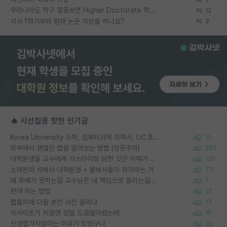
우리나라도 학구 열풍보면 Higher Doctorate 학위가 필요하다고 봅니다.
12
석사 1학기부터 원래 논문 작성을 하나요?
9
🔥 시선집중 핫한 인기글
Korea University 수학, 컴퓨터과학 이학사, UC Berkeley 산업공학 대학원 공학박사가 되는 것은 쉽지 않겠죠?
11
외부에서 괜찮은 랩을 알아보는 방법 (장문주의)
280
대학원생들 교수에게 가스라이팅 당한 것은 이해가 갑니다. 안타깝네요.
120
소재분야 석박사 대학원생 + 물박사들이 착각하는 거
77
왜 후배가 못하는걸 교수님은 내 책임으로 돌리는걸까요?
7
편애 하는 방법
17
랩홈피에 다들 본인 사진 올리냐
13
이사이트가 처음엔 정말 도움많이됐는데
16
신생랩가지말라는 이유가 있었구나
20