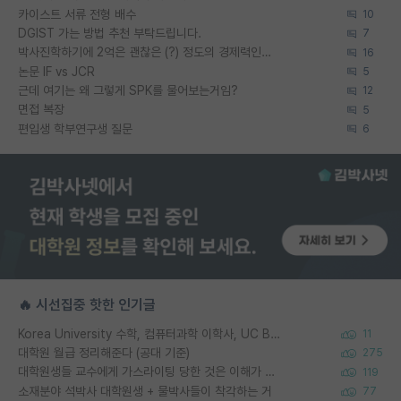
카이스트 서류 전형 배수
10
DGIST 가는 방법 추천 부탁드립니다.
7
박사진학하기에 2억은 괜찮은 (?) 정도의 경제력인가요
16
논문 IF vs JCR
5
근데 여기는 왜 그렇게 SPK를 물어보는거임?
12
면접 복장
5
편입생 학부연구생 질문
6
🔥 시선집중 핫한 인기글
Korea University 수학, 컴퓨터과학 이학사, UC Berkeley 산업공학 대학원 공학박사가 되는 것은 쉽지 않겠죠?
11
대학원 월급 정리해준다 (공대 기준)
275
대학원생들 교수에게 가스라이팅 당한 것은 이해가 갑니다. 안타깝네요.
119
소재분야 석박사 대학원생 + 물박사들이 착각하는 거
77