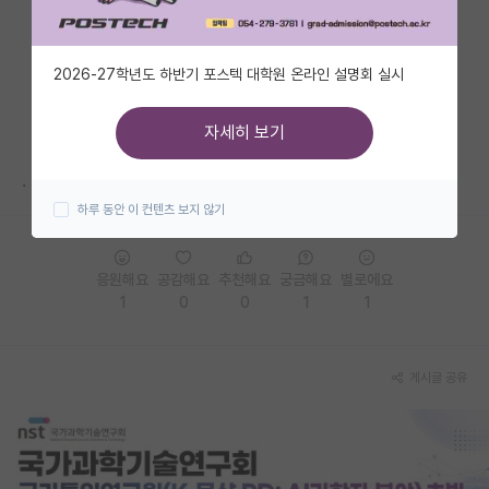
자유 게시판(아무개랩)
2026-27학년도 하반기 포스텍 대학원 온라인 설명회 실시
미국 유학 게시판
미국 대학원 합격 후기 게시판
자세히 보기
대학원생 모집 게시판
.
하루 동안 이 컨텐츠 보지 않기
대학원 합격 후기 게시판
연구실(PI) 홍보 게시판
응원해요
공감해요
추천해요
궁금해요
별로에요
1
0
0
1
1
석박사 채용 정보 게시판
임용 정보 게시판
게시글 공유
학부 인턴 게시판
취업 게시판
임용 후기 게시판