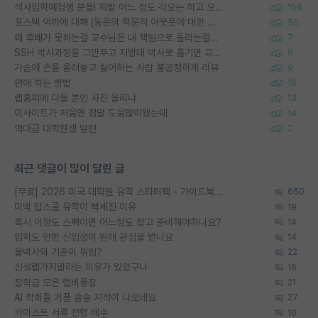
석사입학예정생 분들! 제발 어느 정도 각오는 하고 오세요.
156
포스텍 억까에 대해 (동문의 학문적 아웃풋에 대한 반박)
50
왜 후배가 못하는걸 교수님은 내 책임으로 돌리는걸까요?
7
SSH 박사과정을 그만두고 지방대 박사로 옮기면 교수의 꿈은 끝일까요?
9
가슴에 손을 올려놓고 싫어하는 사람 불공정하게 리뷰
9
편애 하는 방법
16
랩홈피에 다들 본인 사진 올리냐
13
이사이트가 처음엔 정말 도움많이됐는데
14
역대급 대학원생 빌런
2
최근 댓글이 많이 달린 글
[무료] 2026 미국 대학원 유학 스타터팩 - 가이드북 & 합격자 컨택메일 템플릿
650
미박 탑스쿨 유학이 빡세진 이유
19
혹시 이정도 스펙이면 어느정도 잡고 준비해야하나요?
14
입학도 안한 신입생이 원래 관심을 받나요
14
물박사의 기준이 뭐임?
22
신생랩가지말라는 이유가 있었구나
16
장학금 모은 랩비통장
21
AI 학회들 거품 슬슬 지적이 나오네요
27
카이스트 서류 전형 배수
10