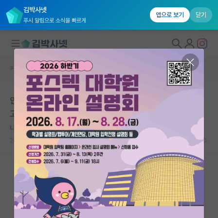
김박사넷
앱으로 보기
닫기
푸시 알림으로 소식을 빠르게
커뮤니티 홈
자유 게시판(아무개랩)
대학원생 모집
인하대 관련학과에서 spk ai대학원을 가고 싶은데 편입
국내대학원 정보
고민
연구실&오픈랩
나른한 르네 데카르트
커뮤니티
2025.03.31
12
2135
커뮤니티 홈
전체글보기
베스트 게시판
IF 명예의전당