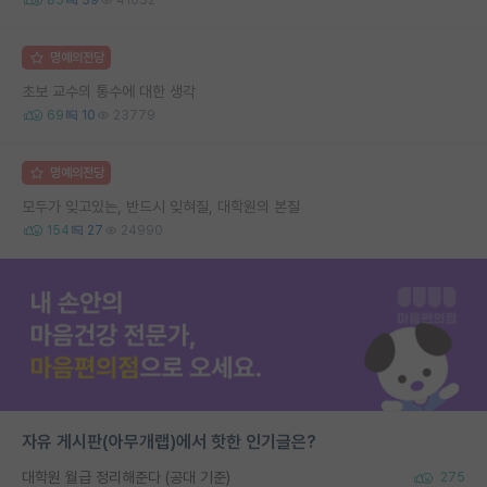
명예의전당
초보 교수의 통수에 대한 생각
69
10
23779
명예의전당
모두가 잊고있는, 반드시 잊혀질, 대학원의 본질
154
27
24990
자유 게시판(아무개랩)에서 핫한 인기글은?
대학원 월급 정리해준다 (공대 기준)
275