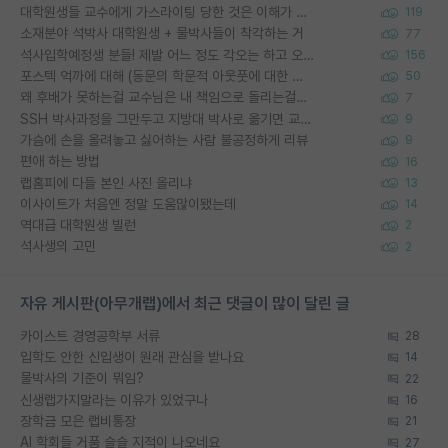
대학원생들 교수에게 가스라이팅 당한 것은 이해가 갑니다. 안타깝네요.
119
소재분야 석박사 대학원생 + 물박사들이 착각하는 거
77
석사입학예정생 분들! 제발 어느 정도 각오는 하고 오세요.
156
포스텍 억까에 대해 (동문의 학문적 아웃풋에 대한 반박)
50
왜 후배가 못하는걸 교수님은 내 책임으로 돌리는걸까요?
7
SSH 박사과정을 그만두고 지방대 박사로 옮기면 교수의 꿈은 끝일까요?
9
가슴에 손을 올려놓고 싫어하는 사람 불공정하게 리뷰
9
편애 하는 방법
16
랩홈피에 다들 본인 사진 올리냐
13
이사이트가 처음엔 정말 도움많이됐는데
14
역대급 대학원생 빌런
2
석사생의 고민
2
자유 게시판(아무개랩)에서 최근 댓글이 많이 달린 글
카이스트 경영공학부 서류
28
입학도 안한 신입생이 원래 관심을 받나요
14
물박사의 기준이 뭐임?
22
신생랩가지말라는 이유가 있었구나
16
장학금 모은 랩비통장
21
AI 학회들 거품 슬슬 지적이 나오네요
27