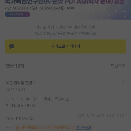
PI 전용 게시판
인문사회 계열 게시판
카카오 계정과 연동하여 게시글에 달린
특수/전문대학원 게시판
댓글 알람, 소식등을 빠르게 받아보세요
반도체/AI 게시판
카카오로 시작하기
장학금/장학생 게시판
댓글 12개
댓글쓰기
학술 정보 게시판
홍보 게시판
체한 윌리엄 켈빈
2025.03.31
커리어
연고대나 인하대나 타대생이면 똑같아요
유학교육
인기랩실 = 자대생
이벤트
0
0
0
0
0
대댓글 1개
대댓글 쓰기
반도체 아카데미
해당 댓글을 보려면 로그인이 필요합니다.
로그인하기