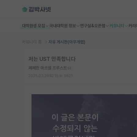
대학원생 모집
국내대학원 정보
연구실&오픈랩
커뮤니티
커리
커뮤니티 홈
자유 게시판(아무개랩)
저는 UST 만족합니다
쩨쩨한 마르셀 프루스트
2025.03.26
15
9621