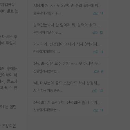
 양자컴퓨팅
서당개 개 ㅅㄲ도 3년이면 풍월 읊는데 박사 5년 이상 대리고 있으면서 물된건 교수 탓 맞는ㄱ게 거기가 서당이 아니란 소리임
하며 발표 능
물박사의 기준이 뭐임?
11
능력없는박사 란 말이지 뭐. 능력이 뭐고 능력이 있다는게 뭔지는 사람마다 기준이 다르니까 얘기해봐야 서로 자기 기준만 얘기해서 논쟁이 끝이 안나고. 주위에서 능력있고 야심있는 신입생이 교수가 유의미한 피드백을 아예 안주면서 제대로된 과제에 참여해볼 기회도 제공하지 않고 잡일 뺑뺑이만 돌려서 맨날 단순작업만 하면서 밤새다가 눈빛이 점점 죽어가는걸 본 사람은 물박사는 교수탓이라고 하고, 교수는 이것저것 알려도 주고 기회도 주고 사수 동기 붙여주면서 어떻게든 끌고가려고 하는데 본인이 매일 뺀질거리면서 출근 하는둥마는둥 하다가 기껏 와서도 폰이나 쳐다보다가 실험 망치고 저녁약속있어서 먼저 가볼게요~ 하는걸 본 사람은 물박사는 본인탓이라고 함.
물박사의 기준이 뭐임?
12
을 다녀온 후
려해 주십니
가지마라. 신생랩이고 내가 석사 3학기차인데 최고참인데 나도 아무것도 모르는데 교수가 후배들 왜 논문 교육 안시키냐. 논문 왜 안 써오냐 닦달한다
신생랩가지말라는 이유가 있었구나
11
신생랩+젊은 교수 이게 ㄹㅇ 모 아니면 도인듯.
 출원 후에는
신생랩가지말라는 이유가 있었구나
9
 협의하여 하
셔서, 클로닝
ML 대부분이 골드 스탠다드 하나 상정해놓고 (벤치마크 데이터셋이 여러 개면 여러 개 상정) 그거 얼마나 잘 맞추나 싸움임 가끔 번뜩이는 설계 철학을 보여주는 논문들도 있지만 대부분 그거 성적 얼마나 더 올리느라에 혈안이 되어 있는 측면이 잇음
고 쉴 수 있
AI 학회들 거품 슬슬 지적이 나오네요
10
신생랩 1기 출신인데 신생랩은 줠라 무거운 바벨 같은거임. 들면 대박인데 못들면 깔려 죽음. 아무도 알려주지 않는 환경에서 자생해야하지만, 일단 살아남았다면 그 어떤 사람보다 악착같고 생존력 높은 사람으로 거듭날 수 있음
ST는 인턴
신생랩가지말라는 이유가 있었구나
11
가 조성되면