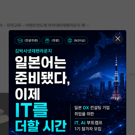
어
유학교육
이벤트
반도체 아카데미
재팬라운지 🌸
스크랩
신고하