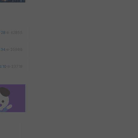
28
42855
34
25986
10
23718