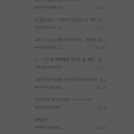
애인이 연구실에 간식
23
연 끊으세요...어차피 기업으로 간 제자 어떻게 못합니다. 기업에서는 교수들 사기꾼으로 보는 시선도 강하고, 앞에서나 교수님하고 떠받들어주지 많이 무시합니다. 영향력도 0에 수렴합니다. 그리고 생각해보십시오. 석사로 기업간 제자가 무슨 힘이 있다고 과제를 달라고 합니까? 말만 교수지 무능력자라고 생각합니다. 세금이 아깝습니다.
석사 받았는데도 교수랑 연락한다.
21
우리 교수도 나한테 이러던데... 현업에 대해 이해가 전혀 없고, 자기 말이면 다 되는 줄 알고. 학위동안 지도는 커녕 잡일만 시켜놓고 이제와서 주기적으로 연락 없으면 싸가지 없는 제자가 되버림.
석사 받았는데도 교수랑 연락한다.
25
그.. 니가 좀 똑똑해질 생각도 좀 해봐.. 뭔 연구를 선배랑 계속 같이할 생각을하냐 박사과정이
진짜 제발 적당히 똑똑한 박사과정이라도 위에 있었으면..
21
그런 곳에 석사를 가면 더더욱 안된다는 것을 깨달으시면 된겁니다!
제가 자대 교수님께 무례하게 행동한 걸까요?
19
이건 진짜 뭔 개소리임 ㅋㅋㅋㅋㅋㅋ
제가 자대 교수님께 무례하게 행동한 걸까요?
8
여자라서
왜 후배가 못하는걸 교수님은 내 책임으로 돌리는걸까요?
9