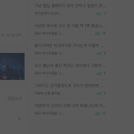
그냥 랩실 홈페이지 관리 안하고 업로드 안한거 아님?
연구실적이 4년의 공백이 있는거 어떻게 생각하냐
11
서성한 박사로 교수 된 사람 딱 1명 봤습니다. 근데 지방대 박사로 교수된 거는 기적이 일어나야되요. 서성한 학부부터여도 빡센게 교수임용일텐데 지방대박사로 무슨 교수가 되나요...... 중소기업/중견기업 팀장급/연구소장급이나 될거 같네요.
SSH 박사과정을 그만두고 지방대 박사로 옮기면 교수의 꿈은 끝일까요?
18
게시글 공유
옮기시려면 미국박사로 가시는게 어떨까 싶네요. 교수가 꿈이면 미국박사 하고 미국교수 까지 같이 노리시는게 기회가 많지 않을까요?
SSH 박사과정을 그만두고 지방대 박사로 옮기면 교수의 꿈은 끝일까요?
8
교수 뽑는데 출신 학교는 생각보다 그렇게 안 봄. 앞으로는 더 안 보게 될거임. 박사는 어디서 진행해도 됨. 단, 제대로 쌓고 좋은 실적 만들 수 있다면. 그런데 지방대는 그럴 가능성이 지극히 낮음. 나만 열심히 잘 하면 된다? 인간은 주변 환경에 지배되는 나약한 존재임. 주변의 지방대 대학원생과 섞이고 지방 특유의 여유로움 또는 나쁘게 얘기해서 나태함에 젖어 살다보면 교수의 꿈 자체를 잊어버리게 될 가능성도 있음. 주변 환경이 70~80%임.
SSH 박사과정을 그만두고 지방대 박사로 옮기면 교수의 꿈은 끝일까요?
8
그보다도 신기할정도로 교수가 편애하면 그사람만 논문이 되더라구요 내용이 다른 사람보다 허접해도요
가슴에 손을 올려놓고 싫어하는 사람 불공정하게 리뷰
8
댓글쓰기
지방대 이 단어가 진짜 너무 짜증나는데 지방대면 다 그냥 쓰레기인가요? 무슨 말 같지도 않은 댓글들이 있는건지??? 지방에도 충분히 좋은 대학 많고 충분히 잘하는 교수님들 많습니다 포항공대 4개 IST 대표 지거국들 여기 모두 다 지방에 있고 여기 출신들 중에 교수하는 분들 적지 않습니다 지거국 출신이 무슨 교수를 하냐?라고 생각할 사람들 많은데 상위 대표 지거국에 아웃라이어들 많습니다 결국 개인의 연구역량과 실적이 중요합니다 이 역량을 펼치는데 있어서 지도교수와의 합도 중요합니다. 그리고 경력이 필요하면 해외포닥까지 다녀오세요
SSH 박사과정을 그만두고 지방대 박사로 옮기면 교수의 꿈은 끝일까요?
16