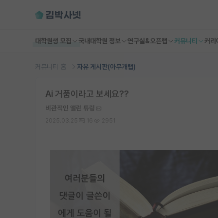
대학원생 모집
국내대학원 정보
연구실&오픈랩
커뮤니티
커리
커뮤니티 홈
자유 게시판(아무개랩)
Ai 거품이라고 보세요??
비관적인 앨런 튜링
2025.03.25
16
2951