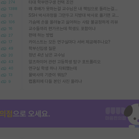
타대 학부연구생 컨택 조언
274
왜 후배가 못하는걸 교수님은 내 책임으로 돌리는걸까요?
1388
SSH 박사과정을 그만두고 지방대 박사로 옮기면 교수의 꿈은 끝일까요?
71
가슴에 손을 올려놓고 싫어하는 사람 불공정하게 리뷰
106
교수들끼리 편가르는데 학생도 포함이냐
16
편애 하는 방법
27
카이스트는 모든 연구실마다 서버 제공해주나요?
17
학부신입생 질문
49
정년 4년 남은 교수님
20
알츠하이머 관련 고등학생 탐구 포트폴리오
43
연구실 학생 하나 자퇴했는데
40
물박사의 기준이 뭐임?
13
랩홈피에 다들 본인 사진 올리냐
9