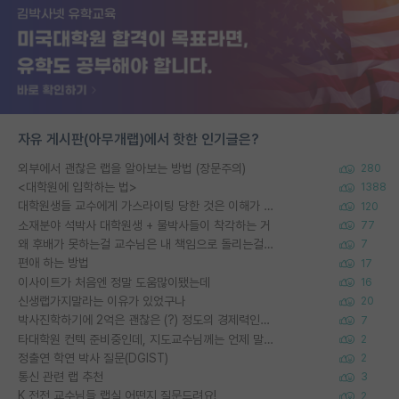
자유 게시판(아무개랩)에서 핫한 인기글은?
외부에서 괜찮은 랩을 알아보는 방법 (장문주의)
280
<대학원에 입학하는 법>
1388
대학원생들 교수에게 가스라이팅 당한 것은 이해가 갑니다. 안타깝네요.
120
소재분야 석박사 대학원생 + 물박사들이 착각하는 거
77
왜 후배가 못하는걸 교수님은 내 책임으로 돌리는걸까요?
7
편애 하는 방법
17
이사이트가 처음엔 정말 도움많이됐는데
16
신생랩가지말라는 이유가 있었구나
20
박사진학하기에 2억은 괜찮은 (?) 정도의 경제력인가요
7
타대학원 컨텍 준비중인데, 지도교수님께는 언제 말씀드려야 할까요?
2
정출연 학연 박사 질문(DGIST)
2
통신 관련 랩 추천
3
K 전전 교수님들 랩실 어떤지 질문드려요!
2