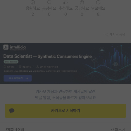
응원해요
공감해요
추천해요
궁금해요
별로에요
PI 전용 게시판
2
0
0
0
8
인문사회 계열 게시판
특수/전문대학원 게시판
게시글 공유
반도체/AI 게시판
장학금/장학생 게시판
학술 정보 게시판
홍보 게시판
커리어
카카오 계정과 연동하여 게시글에 달린
댓글 알람, 소식등을 빠르게 받아보세요
유학교육
카카오로 시작하기
이벤트
반도체 아카데미
댓글 12개
댓글쓰기