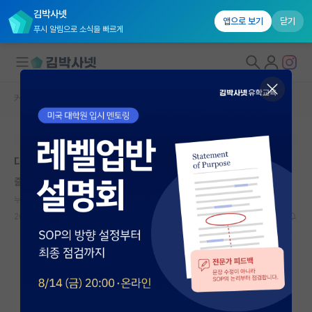
김박사넷
앱으로 보기
닫기
푸시 알림으로 소식을 빠르게
커뮤니티 홈
자유 게시판(아무개랩)
대학원생 모집
본문이 수정되지 않는 박제글입니다.
국내대학원 정보
대학원 신입생의 각오
연구실&오픈랩
즐거운 한강
커뮤니티
누적 신고가 20개 이상인 사용자입니다.
2025.03.15
12
3153
커뮤니티 홈
전체글보기
베스트 게시판
IF 명예의전당