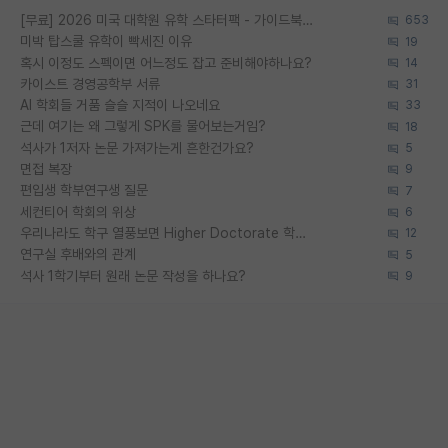
[무료] 2026 미국 대학원 유학 스타터팩 - 가이드북 & 합격자 컨택메일 템플릿
653
미박 탑스쿨 유학이 빡세진 이유
19
혹시 이정도 스펙이면 어느정도 잡고 준비해야하나요?
14
카이스트 경영공학부 서류
31
AI 학회들 거품 슬슬 지적이 나오네요
33
근데 여기는 왜 그렇게 SPK를 물어보는거임?
18
석사가 1저자 논문 가져가는게 흔한건가요?
5
면접 복장
9
편입생 학부연구생 질문
7
세컨티어 학회의 위상
6
우리나라도 학구 열풍보면 Higher Doctorate 학위가 필요하다고 봅니다.
12
연구실 후배와의 관계
5
석사 1학기부터 원래 논문 작성을 하나요?
9