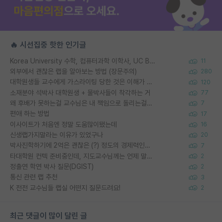
🔥 시선집중 핫한 인기글
Korea University 수학, 컴퓨터과학 이학사, UC Berkeley 산업공학 대학원 공학박사가 되는 것은 쉽지 않겠죠?
11
외부에서 괜찮은 랩을 알아보는 방법 (장문주의)
280
대학원생들 교수에게 가스라이팅 당한 것은 이해가 갑니다. 안타깝네요.
120
소재분야 석박사 대학원생 + 물박사들이 착각하는 거
77
왜 후배가 못하는걸 교수님은 내 책임으로 돌리는걸까요?
7
편애 하는 방법
17
이사이트가 처음엔 정말 도움많이됐는데
16
신생랩가지말라는 이유가 있었구나
20
박사진학하기에 2억은 괜찮은 (?) 정도의 경제력인가요
7
타대학원 컨텍 준비중인데, 지도교수님께는 언제 말씀드려야 할까요?
2
정출연 학연 박사 질문(DGIST)
2
통신 관련 랩 추천
3
K 전전 교수님들 랩실 어떤지 질문드려요!
2
최근 댓글이 많이 달린 글