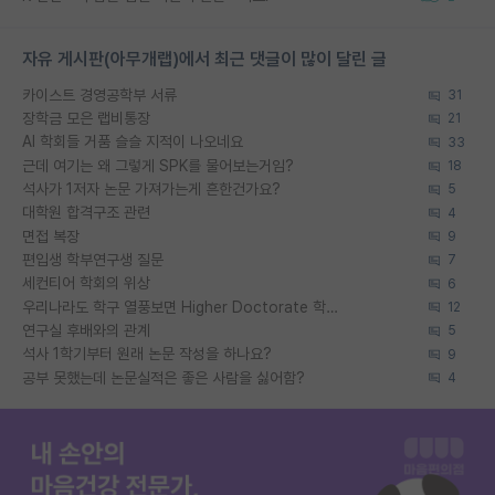
자유 게시판(아무개랩)에서 최근 댓글이 많이 달린 글
카이스트 경영공학부 서류
31
장학금 모은 랩비통장
21
AI 학회들 거품 슬슬 지적이 나오네요
33
근데 여기는 왜 그렇게 SPK를 물어보는거임?
18
석사가 1저자 논문 가져가는게 흔한건가요?
5
대학원 합격구조 관련
4
면접 복장
9
편입생 학부연구생 질문
7
세컨티어 학회의 위상
6
우리나라도 학구 열풍보면 Higher Doctorate 학위가 필요하다고 봅니다.
12
연구실 후배와의 관계
5
석사 1학기부터 원래 논문 작성을 하나요?
9
공부 못했는데 논문실적은 좋은 사람을 싫어함?
4