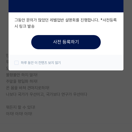
자유 게시판(아무개랩)
그동안 문의가 많았던 레벨업반 설명회를 진행합니다. *사전등록
미국 유학 게시판
시 링크 발송
미국 대학원 합격 후기 게시판
사전 등록하기
대학원생 모집 게시판
안 되면 되게 하라!
대학원 합격 후기 게시판
무에서 유를 창조하라!
하루 동안 이 컨텐츠 보지 않기
모든 것에 감사하자!
연구실(PI) 홍보 게시판
불평불만 하지 말자!
주말을 평일화 하자!
석박사 채용 정보 게시판
온 몸을 바쳐 견마지로하자!
임용 정보 게시판
나보다 국가가 우선이고, 국가보다 연구가 우선이다
학부 인턴 게시판
뭐든지 할 수 있다!
아자! 아자! 아자!
취업 게시판
임용 후기 게시판