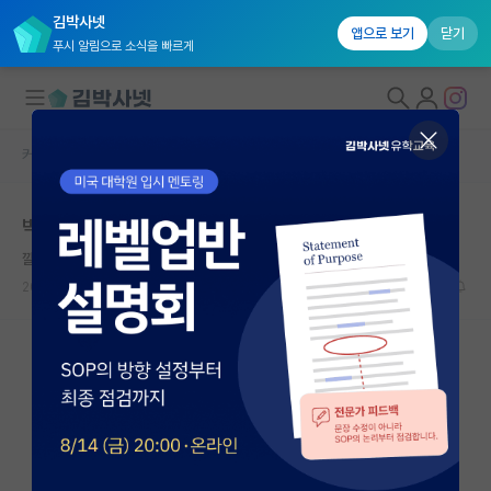
김박사넷
앱으로 보기
닫기
푸시 알림으로 소식을 빠르게
커뮤니티 홈
자유 게시판(아무개랩)
대학원생 모집
박사과정 중에 가장 힘든 일들
국내대학원 정보
깔끔한 갈릴레오 갈릴레이
연구실&오픈랩
2025.03.08
14
6233
커뮤니티
커뮤니티 홈
전체글보기
베스트 게시판
IF 명예의전당