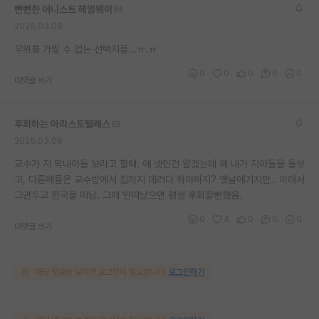
뻔뻔한 어니스트 헤밍웨이
재팬라운지 🌸
2025.03.08
우위를 가릴 수 없는 선택지들...ㅠ.ㅠ
0
0
0
0
0
대댓글 쓰기
후회하는 아리스토텔레스
2025.03.08
교수가 지 막내아들 보라고 할때. 애 넷인건 알겠는데 왜 내가 지아들을 돌보
고, 다른애들은 교수방에서 집까지 데려다 줘야하지? 옛날애기지만.. 이래서
그만두고 한국을 떠남. 그때 안떠났으면 평생 후회할뻔했음.
0
4
0
0
0
대댓글 쓰기
해당 댓글을 보려면 로그인이 필요합니다.
로그인하기