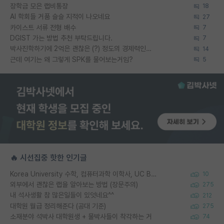
장학금 모은 랩비통장
18
AI 학회들 거품 슬슬 지적이 나오네요
27
카이스트 서류 전형 배수
7
DGIST 가는 방법 추천 부탁드립니다.
7
박사진학하기에 2억은 괜찮은 (?) 정도의 경제력인가요
14
근데 여기는 왜 그렇게 SPK를 물어보는거임?
5
🔥 시선집중 핫한 인기글
Korea University 수학, 컴퓨터과학 이학사, UC Berkeley 산업공학 대학원 공학박사가 되는 것은 쉽지 않겠죠?
10
외부에서 괜찮은 랩을 알아보는 방법 (장문주의)
275
내 석사생활 참 많은일들이 있엇네요^^
212
대학원 월급 정리해준다 (공대 기준)
275
소재분야 석박사 대학원생 + 물박사들이 착각하는 거
74