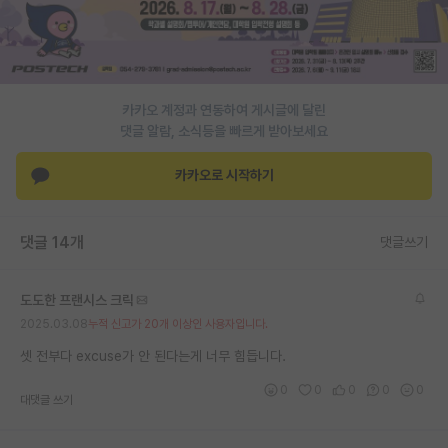
PI 전용 게시판
인문사회 계열 게시판
카카오 계정과 연동하여 게시글에 달린
특수/전문대학원 게시판
댓글 알람, 소식등을 빠르게 받아보세요
반도체/AI 게시판
카카오로 시작하기
장학금/장학생 게시판
학술 정보 게시판
댓글 14개
댓글쓰기
홍보 게시판
도도한 프랜시스 크릭
커리어
2025.03.08
누적 신고가 20개 이상인 사용자입니다.
유학교육
셋 전부다 excuse가 안 된다는게 너무 힘듭니다.
이벤트
0
0
0
0
0
대댓글 쓰기
반도체 아카데미