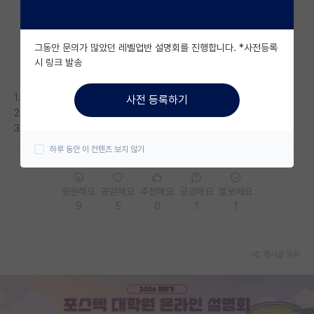
자유 게시판(아무개랩)
그동안 문의가 많았던 레벨업반 설명회를 진행합니다. *사전등록
미국 유학 게시판
시 링크 발송
미국 대학원 합격 후기 게시판
1. 리비전 통과시켜줄 것처럼 질질 끌리다가 논문 리젝.
사전 등록하기
대학원생 모집 게시판
2. 잡일과 행정일이 너무 많아서 연구가 제대로 안될때.
3. 교수님한테 폭언을 들을 때.
대학원 합격 후기 게시판
하루 동안 이 컨텐츠 보지 않기
연구실(PI) 홍보 게시판
응원해요
공감해요
추천해요
궁금해요
별로에요
석박사 채용 정보 게시판
9
5
0
1
1
임용 정보 게시판
학부 인턴 게시판
게시글 공유
취업 게시판
임용 후기 게시판