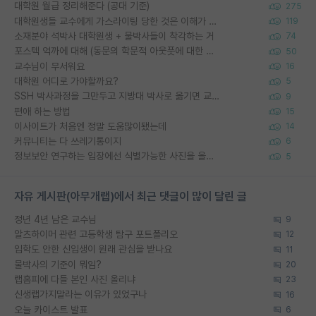
대학원 월급 정리해준다 (공대 기준)
275
대학원생들 교수에게 가스라이팅 당한 것은 이해가 갑니다. 안타깝네요.
119
소재분야 석박사 대학원생 + 물박사들이 착각하는 거
74
포스텍 억까에 대해 (동문의 학문적 아웃풋에 대한 반박)
50
교수님이 무서워요
16
대학원 어디로 가야할까요?
5
SSH 박사과정을 그만두고 지방대 박사로 옮기면 교수의 꿈은 끝일까요?
9
편애 하는 방법
15
이사이트가 처음엔 정말 도움많이됐는데
14
커뮤니티는 다 쓰레기통이지
6
정보보안 연구하는 입장에선 식별가능한 사진을 올리는건 비추이긴함
5
자유 게시판(아무개랩)에서 최근 댓글이 많이 달린 글
정년 4년 남은 교수님
9
알츠하이머 관련 고등학생 탐구 포트폴리오
12
입학도 안한 신입생이 원래 관심을 받나요
11
물박사의 기준이 뭐임?
20
랩홈피에 다들 본인 사진 올리냐
23
신생랩가지말라는 이유가 있었구나
16
오늘 카이스트 발표
6