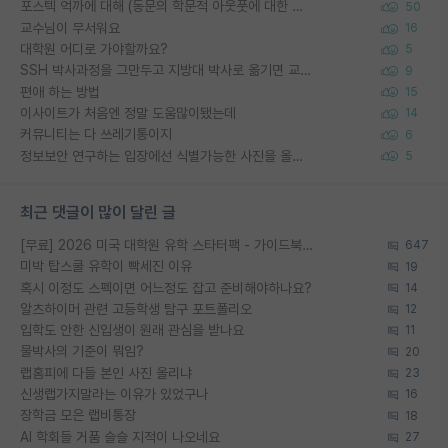
포스텍 억까에 대해 (동문의 학문적 아웃풋에 대한 반박)
50
교수님이 무서워요
16
대학원 어디로 가야할까요?
5
SSH 박사과정을 그만두고 지방대 박사로 옮기면 교수의 꿈은 끝일까요?
9
편애 하는 방법
15
이사이트가 처음엔 정말 도움많이됐는데
14
커뮤니티는 다 쓰레기통이지
6
정보보안 연구하는 입장에선 식별가능한 사진을 올리는건 비추이긴함
5
최근 댓글이 많이 달린 글
[무료] 2026 미국 대학원 유학 스타터팩 - 가이드북 & 합격자 컨택메일 템플릿
647
미박 탑스쿨 유학이 빡세진 이유
19
혹시 이정도 스펙이면 어느정도 잡고 준비해야하나요?
14
알츠하이머 관련 고등학생 탐구 포트폴리오
12
입학도 안한 신입생이 원래 관심을 받나요
11
물박사의 기준이 뭐임?
20
랩홈피에 다들 본인 사진 올리냐
23
신생랩가지말라는 이유가 있었구나
16
장학금 모은 랩비통장
18
AI 학회들 거품 슬슬 지적이 나오네요
27