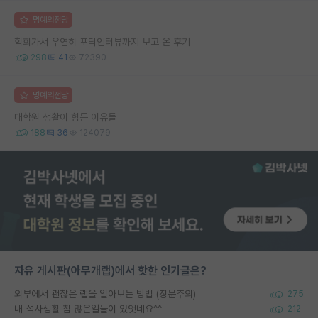
명예의전당
학회가서 우연히 포닥인터뷰까지 보고 온 후기
298
41
72390
명예의전당
대학원 생활이 힘든 이유들
188
36
124079
자유 게시판(아무개랩)에서 핫한 인기글은?
외부에서 괜찮은 랩을 알아보는 방법 (장문주의)
275
내 석사생활 참 많은일들이 있엇네요^^
212