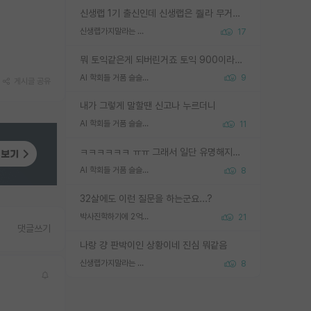
신생랩 1기 출신인데 신생랩은 줠라 무거운 바벨 같은거임. 들면 대박인데 못들면 깔려 죽음. 아무도 알려주지 않는 환경에서 자생해야하지만, 일단 살아남았다면 그 어떤 사람보다 악착같고 생존력 높은 사람으로 거듭날 수 있음
신생랩가지말라는 이유가 있었구나
17
뭐 토익같은게 되버린거죠 토익 900이라고 영어잘하는건 아닙니다만 잘하는사람은 다 900을 넘는 그런
AI 학회들 거품 슬슬 지적이 나오네요
9
게시글 공유
내가 그렇게 말할땐 신고나 누르더니
AI 학회들 거품 슬슬 지적이 나오네요
11
ㅋㅋㅋㅋㅋㅋ ㅠㅠ 그래서 일단 유명해지는게 중요한거같습니다
AI 학회들 거품 슬슬 지적이 나오네요
8
32살에도 이런 질문을 하는군요...?
박사진학하기에 2억은 괜찮은 (?) 정도의 경제력인가요
21
댓글쓰기
나랑 걍 판박이인 상황이네 진심 뭐같음
신생랩가지말라는 이유가 있었구나
8