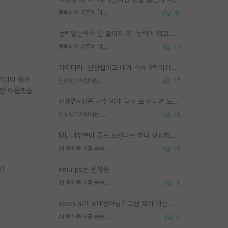
물박사의 기준이 뭐임?
12
능력없는박사 란 말이지 뭐. 능력이 뭐고 능력이 있다는게 뭔지는 사람마다 기준이 다르니까 얘기해봐야 서로 자기 기준만 얘기해서 논쟁이 끝이 안나고. 주위에서 능력있고 야심있는 신입생이 교수가 유의미한 피드백을 아예 안주면서 제대로된 과제에 참여해볼 기회도 제공하지 않고 잡일 뺑뺑이만 돌려서 맨날 단순작업만 하면서 밤새다가 눈빛이 점점 죽어가는걸 본 사람은 물박사는 교수탓이라고 하고, 교수는 이것저것 알려도 주고 기회도 주고 사수 동기 붙여주면서 어떻게든 끌고가려고 하는데 본인이 매일 뺀질거리면서 출근 하는둥마는둥 하다가 기껏 와서도 폰이나 쳐다보다가 실험 망치고 저녁약속있어서 먼저 가볼게요~ 하는걸 본 사람은 물박사는 본인탓이라고 함.
물박사의 기준이 뭐임?
13
가지마라. 신생랩이고 내가 석사 3학기차인데 최고참인데 나도 아무것도 모르는데 교수가 후배들 왜 논문 교육 안시키냐. 논문 왜 안 써오냐 닦달한다
기감이 생겨
신생랩가지말라는 이유가 있었구나
17
금만 여쭙겠습
신생랩+젊은 교수 이게 ㄹㅇ 모 아니면 도인듯.
신생랩가지말라는 이유가 있었구나
16
ML 대부분이 골드 스탠다드 하나 상정해놓고 (벤치마크 데이터셋이 여러 개면 여러 개 상정) 그거 얼마나 잘 맞추나 싸움임 가끔 번뜩이는 설계 철학을 보여주는 논문들도 있지만 대부분 그거 성적 얼마나 더 올리느라에 혈안이 되어 있는 측면이 잇음
AI 학회들 거품 슬슬 지적이 나오네요
10
요?
neurips는 괜찮음
AI 학회들 거품 슬슬 지적이 나오네요
9
open ai가 ai대장아님? 그럼 쟤가 하는 말이 다 맞겠네
AI 학회들 거품 슬슬 지적이 나오네요
8