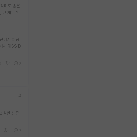
퀄리티도 좋은
 큰 제목 위
?
서관에서 제공
서 RISS D
0
1
0
s로 실린 논문
0
0
0