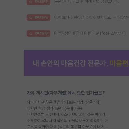
논문 1저자 투고 후 아예 제명 당했습니다.
명예의전당
대략 보니까 워라밸 주제가 핫한데요. 교수입장에
명예의전당
대학원생의 월급에 대한 고찰 (feat 스탠박사)
명예의전당
자유 게시판(아무개랩)에서 핫한 인기글은?
외부에서 괜찮은 랩을 알아보는 방법 (장문주의)
대학원 월급 정리해준다 (공대 기준)
대학원생들 교수에게 가스라이팅 당한 것은 이해가 갑니다. 안타깝네요.
소재분야 석박사 대학원생 + 물박사들이 착각하는 거
포스텍 억까에 대해 (동문의 학문적 아웃풋에 대한 반박)