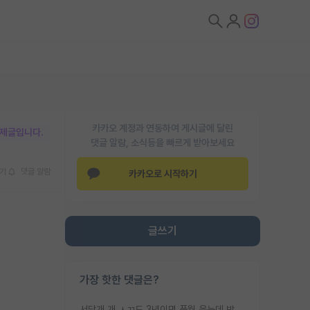
카카오 계정과 연동하여 게시글에 달린
박제글입니다.
댓글 알람, 소식등을 빠르게 받아보세요
기
댓글 알람
카카오로 시작하기
글쓰기
가장 핫한 댓글은?
서당개 개 ㅅㄲ도 3년이면 풍월 읊는데 박사 5년 이상 대리고 있으면서 물된건 교수 탓 맞는ㄱ게 거기가 서당이 아니란 소리임