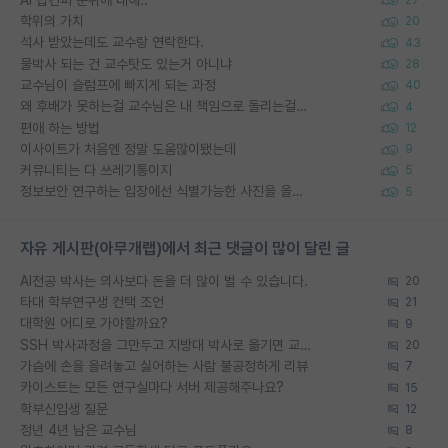
학위의 가치
20
석사 받았는데도 교수랑 연락한다.
43
물박사 되는 건 교수탓도 있는거 아니냐
28
교수님이 슬럼프에 빠지게 되는 과정
40
왜 후배가 못하는걸 교수님은 내 책임으로 돌리는걸까요?
4
편애 하는 방법
12
이사이트가 처음엔 정말 도움많이됐는데
9
커뮤니티는 다 쓰레기통이지
5
정보보안 연구하는 입장에선 식별가능한 사진을 올리는건 비추이긴함
5
자유 게시판(아무개랩)에서 최근 댓글이 많이 달린 글
AI전공 박사는 의사보다 돈을 더 많이 벌 수 있습니다.
20
타대 학부연구생 컨택 조언
21
대학원 어디로 가야할까요?
9
SSH 박사과정을 그만두고 지방대 박사로 옮기면 교수의 꿈은 끝일까요?
20
가슴에 손을 올려놓고 싫어하는 사람 불공정하게 리뷰
7
카이스트는 모든 연구실마다 서버 제공해주나요?
15
학부신입생 질문
12
정년 4년 남은 교수님
8