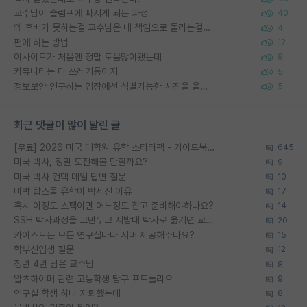
교수님이 슬럼프에 빠지게 되는 과정
40
왜 후배가 못하는걸 교수님은 내 책임으로 돌리는걸까요?
4
편애 하는 방법
12
이사이트가 처음엔 정말 도움많이됐는데
9
커뮤니티는 다 쓰레기통이지
5
정보보안 연구하는 입장에선 식별가능한 사진을 올리는건 비추이긴함
5
최근 댓글이 많이 달린 글
[무료] 2026 미국 대학원 유학 스타터팩 - 가이드북 & 합격자 컨택메일 템플릿
645
미국 박사, 정말 도전해볼 만할까요?
9
미국 박사 컨택 메일 답변 질문
10
미박 탑스쿨 유학이 빡세진 이유
17
혹시 이정도 스펙이면 어느정도 잡고 준비해야하나요?
14
SSH 박사과정을 그만두고 지방대 박사로 옮기면 교수의 꿈은 끝일까요?
20
카이스트는 모든 연구실마다 서버 제공해주나요?
15
학부신입생 질문
12
정년 4년 남은 교수님
8
알츠하이머 관련 고등학생 탐구 포트폴리오
9
연구실 학생 하나 자퇴했는데
8