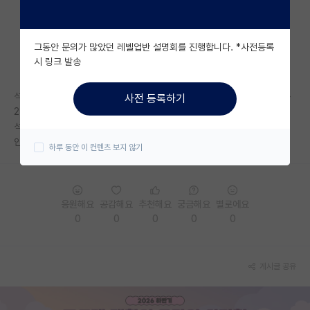
자유 게시판(아무개랩)
그동안 문의가 많았던 레벨업반 설명회를 진행합니다. *사전등록
미국 유학 게시판
시 링크 발송
미국 대학원 합격 후기 게시판
석사로 컨택했는데, 교수님이 석박통합을 권유하십니다.. 연구실 인원이 총
사전 등록하기
대학원생 모집 게시판
25명 정도 되는거 같은데 (석사박사합쳐서) ㅜㅜ
석박통합이 그렇게 별론가요...? 여러군데 찾아보고 수소문해도 다 얘기가
대학원 합격 후기 게시판
안좋아서ㅠㅠ 어떻게 해야할지 모르겠네요
하루 동안 이 컨텐츠 보지 않기
연구실(PI) 홍보 게시판
석박사 채용 정보 게시판
응원해요
공감해요
추천해요
궁금해요
별로에요
0
0
0
0
0
임용 정보 게시판
학부 인턴 게시판
게시글 공유
취업 게시판
임용 후기 게시판