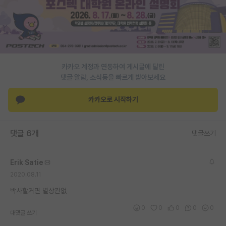
PI 전용 게시판
인문사회 계열 게시판
특수/전문대학원 게시판
카카오 계정과 연동하여 게시글에 달린
반도체/AI 게시판
댓글 알람, 소식등을 빠르게 받아보세요
장학금/장학생 게시판
카카오로 시작하기
학술 정보 게시판
댓글 6개
댓글쓰기
홍보 게시판
커리어
Erik Satie
2020.08.11
유학교육
박사할거면 별상관없
이벤트
0
0
0
0
0
대댓글 쓰기
반도체 아카데미