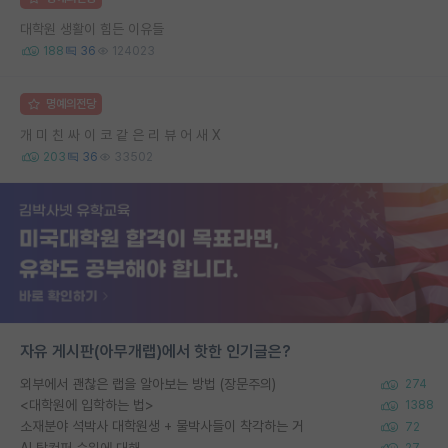
대학원 생활이 힘든 이유들
188
36
124023
명예의전당
개 미 친 싸 이 코 같 은 리 뷰 어 새 X
203
36
33502
자유 게시판(아무개랩)에서 핫한 인기글은?
외부에서 괜찮은 랩을 알아보는 방법 (장문주의)
274
<대학원에 입학하는 법>
1388
소재분야 석박사 대학원생 + 물박사들이 착각하는 거
72
AI 탑컨퍼 순위에 대해..
27