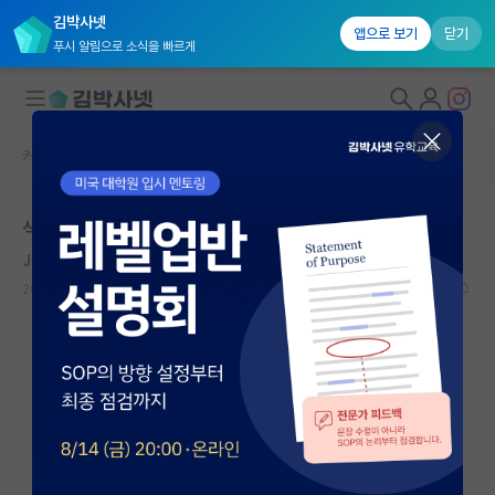
김박사넷
앱으로 보기
닫기
푸시 알림으로 소식을 빠르게
커뮤니티 홈
자유 게시판(아무개랩)
대학원생 모집
석박통합....
국내대학원 정보
John Forbes Nash Jr.
연구실&오픈랩
2020.08.11
6
9984
커뮤니티
커뮤니티 홈
전체글보기
베스트 게시판
IF 명예의전당