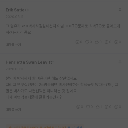
재팬라운지 🌸
Erik Satie
2020.08.11
그 권유가 ㄹㅇ박사하길원해선지 아님 ㄹㅇTO문제로 석박TO로 들어오게
하려는지가 중요
0
0
0
0
0
대댓글 쓰기
Henrietta Swan Leavitt
*
2020.08.11
본인이 박사까지 할 마음이면 해도 상관없지요
그리고 연구실인원이 25명즘되면 박사진학하는 학생들도 많다는건데, 그
말은 박사가도 나쁜선택은 아니라는 것 같네요.
대체 어떤걱정때문에 글올리는건지?
0
0
1
0
0
대댓글 쓰기
해당 댓글을 보려면 로그인이 필요합니다.
로그인하기