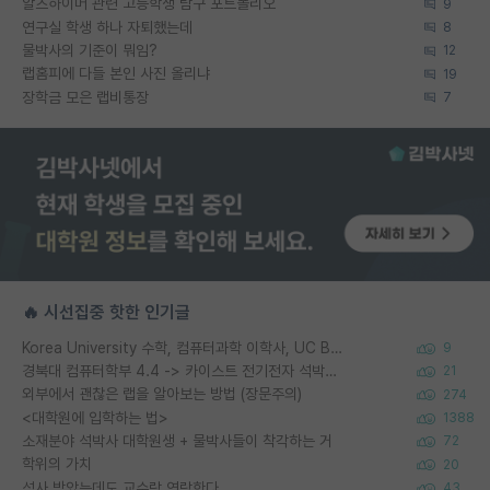
알츠하이머 관련 고등학생 탐구 포트폴리오
9
연구실 학생 하나 자퇴했는데
8
물박사의 기준이 뭐임?
12
랩홈피에 다들 본인 사진 올리냐
19
장학금 모은 랩비통장
7
🔥 시선집중 핫한 인기글
Korea University 수학, 컴퓨터과학 이학사, UC Berkeley 산업공학 대학원 공학박사가 되는 것은 쉽지 않겠죠?
9
경북대 컴퓨터학부 4.4 -> 카이스트 전기전자 석박사통합과정 합격
21
외부에서 괜찮은 랩을 알아보는 방법 (장문주의)
274
<대학원에 입학하는 법>
1388
소재분야 석박사 대학원생 + 물박사들이 착각하는 거
72
학위의 가치
20
석사 받았는데도 교수랑 연락한다.
43