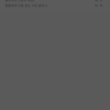
물박사의 기준이 뭐임?
12
랩홈피에 다들 본인 사진 올리냐
19