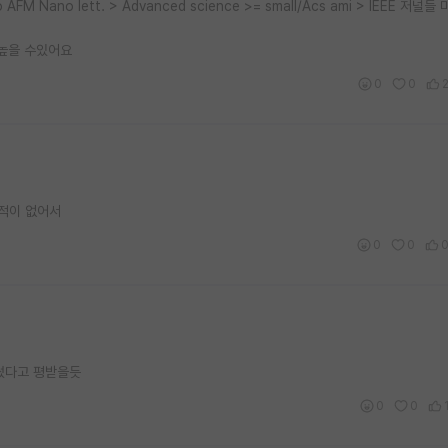
 AFM Nano lett. > Advanced science >= small/Acs ami > IEEE 저
 높을 수있어요
0
0
본적이 없어서
0
0
썼다고 평받을듯
0
0