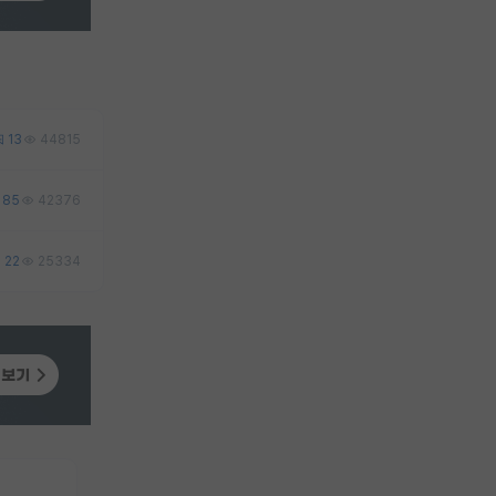
13
44815
85
42376
22
25334