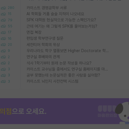
카이스트 경영공학부 서류
280
AI 학회들 거품 슬슬 지적이 나오네요
15
SPK 대학원 현실적으로 가능한 스펙인가요?
79
근데 여기는 왜 그렇게 SPK를 물어보는거임?
55
면접 복장
17
편입생 학부연구생 질문
16
세컨티어 학회의 위상
20
우리나라도 학구 열풍보면 Higher Doctorate 학위가 필요하다고 봅니다.
9
연구실 후배와의 관계
2
석사 1학기부터 원래 논문 작성을 하나요?
2
카이스트 교수님들 중에서도 연구실 홈페이지를 마련 안 하신 분들이 계시던데
3
공부 못했는데 논문실적은 좋은 사람을 싫어함?
3
카이스트 뇌인지 사전컨택 시스템
3