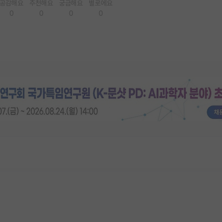
공감해요
추천해요
궁금해요
별로에요
0
0
0
0