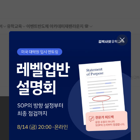
어
유학교육
이벤트
반도체 아카데미
재팬라운지 🌸
스크랩
신고하