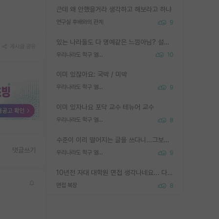
근데 왜 안했을거라 생각하고 해보라고 하냐
연구실 후배와의 관계
9
있는 나라들도 다 명예같은 느낌아님? 설마 박사끼리 등급나눠서 학위수여하자 같은 헛소리는 아니지? ㅋㅋ
게시글 공유
우리나라도 학구 열풍보면 Higher Doctorate 학위가 필요하다고 봅니다.
10
이미 있잖아요: 국박 / 미박
우리나라도 학구 열풍보면 Higher Doctorate 학위가 필요하다고 봅니다.
9
이미 있자나요 포닥 교수 테뉴어 교수
우리나라도 학구 열풍보면 Higher Doctorate 학위가 필요하다고 봅니다.
8
수준이 이리 떨어지는 글을 쓰다니...그보다 이런 헛소리에 정성들여 답변해주시는 분들에게 존경심 1 드림
댓글쓰기
우리나라도 학구 열풍보면 Higher Doctorate 학위가 필요하다고 봅니다.
9
10년전 자대 대학원 면접 생각나네요... 다들 양복에 넥타이까지 하고 갔더니, 국회의원 출마하냐고 놀리셨던. (면접질문내용: 증명사진에선 두상이 계란형인데, 실제론 그렇지 않다. 증명사진이 뭘 증명하고 있는거냐)ㅋㅋㅋㅋ
면접 복장
8