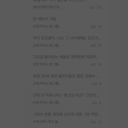
박사진학하기에 2억은 괜찮은 (?) 정도의 경제력인가요
30
걍 애라서 그럼
근데 여기는 왜 그렇게 SPK를 물어보는거임?
16
아직 모르잖아. 나도 그 나이때에는 모르고 평가 받고 안심하고 싶었어.
근데 여기는 왜 그렇게 SPK를 물어보는거임?
22
그런걸 물어보는 애들은 대학원에 적합하지 않다
근데 여기는 왜 그렇게 SPK를 물어보는거임?
18
요새 20대 초반 젊은이들은 많은 것에서 가성비를 따지더라고요. 내가 이 정도 인풋을 넣었을 때 그만큼 아웃풋이 나올 것인가? 사실 아웃풋이 인풋 대비 리니어하게 나오지 않는 영역을 시도하기 싫어한다는 느낌입니다.
근데 여기는 왜 그렇게 SPK를 물어보는거임?
9
근데 이 커뮤니티는 왜 있는거죠? 그런거 쉽게 물어볼수있어서 있는거 아닌가요? 그렇게 보기 싫으면 커뮤니티도 하지마시지 그러면
근데 여기는 왜 그렇게 SPK를 물어보는거임?
8
그런거 받을 경지에 오르게 되면 그딴 학위명이 필요없음
우리나라도 학구 열풍보면 Higher Doctorate 학위가 필요하다고 봅니다.
10