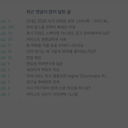
최근 댓글이 많이 달린 글
[무료] 2026 미국 대학원 유학 스타터팩 - 가이드북 & 합격자 컨택메일 템플릿
11
미박 탑스쿨 유학이 빡세진 이유
280
혹시 이정도 스펙이면 어느정도 잡고 준비해야하나요?
79
카이스트 경영공학부 서류
55
AI 학회들 거품 슬슬 지적이 나오네요
17
근데 여기는 왜 그렇게 SPK를 물어보는거임?
16
면접 복장
20
편입생 학부연구생 질문
9
세컨티어 학회의 위상
2
우리나라도 학구 열풍보면 Higher Doctorate 학위가 필요하다고 봅니다.
2
연구실 후배와의 관계
3
석사 1학기부터 원래 논문 작성을 하나요?
3
카이스트 뇌인지 사전컨택 시스템
3