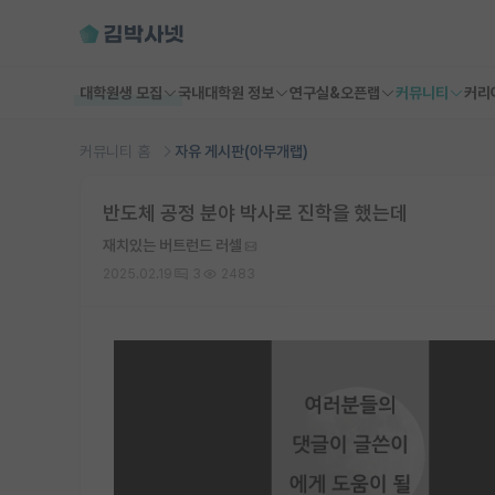
대학원생 모집
국내대학원 정보
연구실&오픈랩
커뮤니티
커리
커뮤니티 홈
자유 게시판(아무개랩)
반도체 공정 분야 박사로 진학을 했는데
재치있는 버트런드 러셀
2025.02.19
3
2483