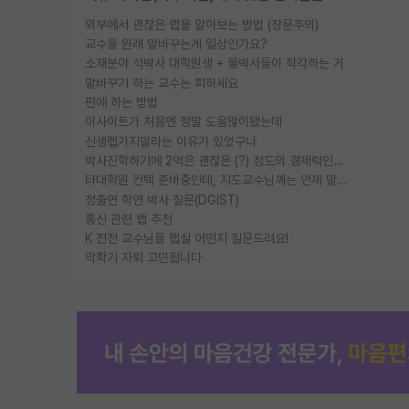
외부에서 괜찮은 랩을 알아보는 방법 (장문주의)
교수들 원래 말바꾸는게 일상인가요?
소재분야 석박사 대학원생 + 물박사들이 착각하는 거
말바꾸기 하는 교수는 피하세요
편애 하는 방법
이사이트가 처음엔 정말 도움많이됐는데
신생랩가지말라는 이유가 있었구나
박사진학하기에 2억은 괜찮은 (?) 정도의 경제력인가요
타대학원 컨텍 준비중인데, 지도교수님께는 언제 말씀드려야 할까요?
정출연 학연 박사 질문(DGIST)
통신 관련 랩 추천
K 전전 교수님들 랩실 어떤지 질문드려요!
막학기 자퇴 고민됩니다