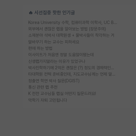
🔥 시선집중 핫한 인기글
Korea University 수학, 컴퓨터과학 이학사, UC Berkeley 산업공학 대학원 공학박사가 되는 것은 쉽지 않겠죠?
외부에서 괜찮은 랩을 알아보는 방법 (장문주의)
소재분야 석박사 대학원생 + 물박사들이 착각하는 거
말바꾸기 하는 교수는 피하세요
편애 하는 방법
이사이트가 처음엔 정말 도움많이됐는데
신생랩가지말라는 이유가 있었구나
박사진학하기에 2억은 괜찮은 (?) 정도의 경제력인가요
타대학원 컨텍 준비중인데, 지도교수님께는 언제 말씀드려야 할까요?
정출연 학연 박사 질문(DGIST)
통신 관련 랩 추천
K 전전 교수님들 랩실 어떤지 질문드려요!
막학기 자퇴 고민됩니다