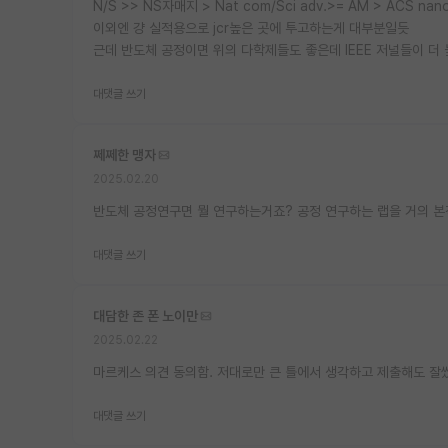
N/S >> NS자매지 > Nat com/Sci adv.>= AM > ACS nano
이외엔 걍 실적용으로 jcr높은 곳에 투고하는게 대부분일듯
근데 반도체 공정이면 위의 다학제들도 좋은데 IEEE 저널들이 더
대댓글 쓰기
쩨쩨한 맹자
2025.02.20
반도체 공정연구면 뭘 연구하는거죠? 공정 연구하는 랩을 거의 
대댓글 쓰기
대담한 존 폰 노이만
2025.02.22
마르케스 의견 동의함. 저대로만 큰 틀에서 생각하고 제출해도 잘
대댓글 쓰기