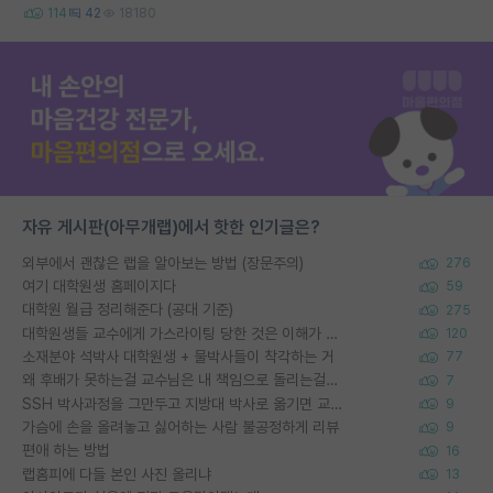
114
42
18180
자유 게시판(아무개랩)에서 핫한 인기글은?
외부에서 괜찮은 랩을 알아보는 방법 (장문주의)
276
여기 대학원생 홈페이지다
59
대학원 월급 정리해준다 (공대 기준)
275
대학원생들 교수에게 가스라이팅 당한 것은 이해가 갑니다. 안타깝네요.
120
소재분야 석박사 대학원생 + 물박사들이 착각하는 거
77
왜 후배가 못하는걸 교수님은 내 책임으로 돌리는걸까요?
7
SSH 박사과정을 그만두고 지방대 박사로 옮기면 교수의 꿈은 끝일까요?
9
가슴에 손을 올려놓고 싫어하는 사람 불공정하게 리뷰
9
편애 하는 방법
16
랩홈피에 다들 본인 사진 올리냐
13