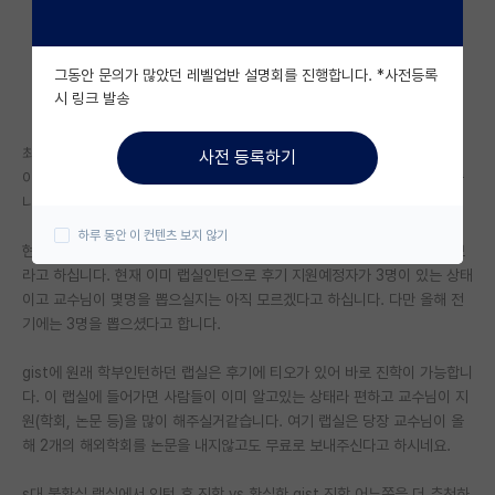
자유 게시판(아무개랩)
그동안 문의가 많았던 레벨업반 설명회를 진행합니다. *사전등록
미국 유학 게시판
시 링크 발송
미국 대학원 합격 후기 게시판
최종목표는 석사후 취업입니다.
사전 등록하기
대학원생 모집 게시판
이공계계열이고 졸업유예상태입니다. 후기 석사과정 진학을 희망하고 있습
니다.
대학원 합격 후기 게시판
하루 동안 이 컨텐츠 보지 않기
현재 s대 랩 1군데에 컨택이 됐는데 확정을 아니고 랩실에서 바로 인턴해보
연구실(PI) 홍보 게시판
라고 하십니다. 현재 이미 랩실인턴으로 후기 지원예정자가 3명이 있는 상태
이고 교수님이 몇명을 뽑으실지는 아직 모르겠다고 하십니다. 다만 올해 전
석박사 채용 정보 게시판
기에는 3명을 뽑으셨다고 합니다.
임용 정보 게시판
gist에 원래 학부인턴하던 랩실은 후기에 티오가 있어 바로 진학이 가능합니
학부 인턴 게시판
다. 이 랩실에 들어가면 사람들이 이미 알고있는 상태라 편하고 교수님이 지
원(학회, 논문 등)을 많이 해주실거같습니다. 여기 랩실은 당장 교수님이 올
취업 게시판
해 2개의 해외학회를 논문을 내지않고도 무료로 보내주신다고 하시네요.
임용 후기 게시판
s대 불확실 랩실에서 인턴 후 진학 vs 확실한 gist 진학 어느쪽을 더 추천하