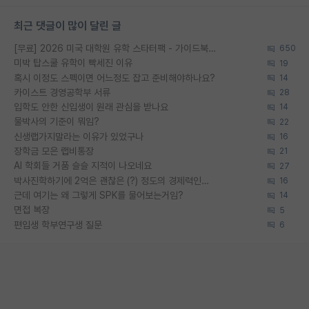
최근 댓글이 많이 달린 글
[무료] 2026 미국 대학원 유학 스타터팩 - 가이드북 & 합격자 컨택메일 템플릿
650
미박 탑스쿨 유학이 빡세진 이유
19
혹시 이정도 스펙이면 어느정도 잡고 준비해야하나요?
14
카이스트 경영공학부 서류
28
입학도 안한 신입생이 원래 관심을 받나요
14
물박사의 기준이 뭐임?
22
신생랩가지말라는 이유가 있었구나
16
장학금 모은 랩비통장
21
AI 학회들 거품 슬슬 지적이 나오네요
27
박사진학하기에 2억은 괜찮은 (?) 정도의 경제력인가요
16
근데 여기는 왜 그렇게 SPK를 물어보는거임?
14
면접 복장
5
편입생 학부연구생 질문
6