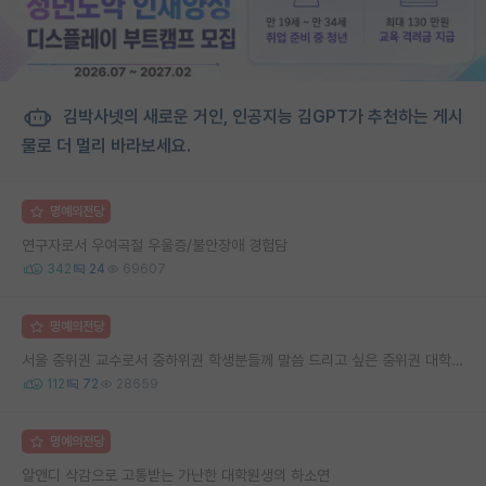
김박사넷의 새로운 거인, 인공지능 김GPT가 추천하는 게시
물로 더 멀리 바라보세요.
명예의전당
연구자로서 우여곡절 우울증/불안장애 경험담
342
24
69607
명예의전당
서울 중위권 교수로서 중하위권 학생분들께 말씀 드리고 싶은 중위권 대학 연구실의 강점
112
72
28659
명예의전당
알앤디 삭감으로 고통받는 가난한 대학원생의 하소연