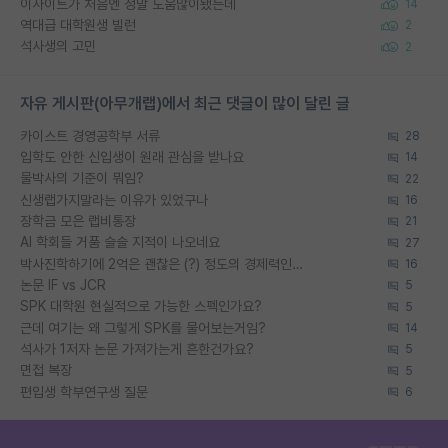
이사이트가 처음엔 정말 도움많이됐는데
14
역대급 대학원생 빌런
2
석사생의 고민
2
자유 게시판(아무개랩)에서 최근 댓글이 많이 달린 글
카이스트 경영공학부 서류
28
입학도 안한 신입생이 원래 관심을 받나요
14
물박사의 기준이 뭐임?
22
신생랩가지말라는 이유가 있었구나
16
장학금 모은 랩비통장
21
AI 학회들 거품 슬슬 지적이 나오네요
27
박사진학하기에 2억은 괜찮은 (?) 정도의 경제력인가요
16
논문 IF vs JCR
5
SPK 대학원 현실적으로 가능한 스펙인가요?
5
근데 여기는 왜 그렇게 SPK를 물어보는거임?
14
석사가 1저자 논문 가져가는게 흔한건가요?
5
면접 복장
5
편입생 학부연구생 질문
6