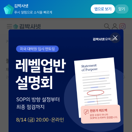
김박사넷
앱으로 보기
닫기
푸시 알림으로 소식을 빠르게
커뮤니티 홈
자유 게시판(아무개랩)
대학원생 모집
불확실 s대 vs 최고환경 ist
국내대학원 정보
재빠른 존 필즈
연구실&오픈랩
2025.02.18
2
1144
커뮤니티
커뮤니티 홈
전체글보기
베스트 게시판
IF 명예의전당