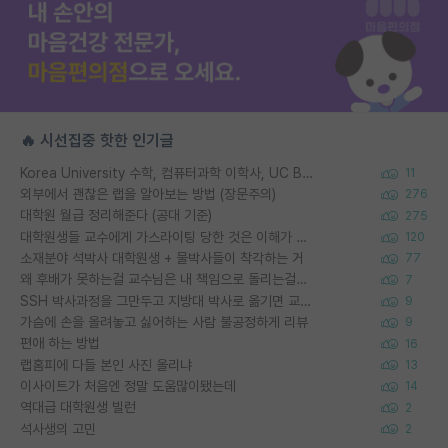
🔥 시선집중 핫한 인기글
Korea University 수학, 컴퓨터과학 이학사, UC Berkeley 산업공학 대학원 공학박사가 되는 것은 쉽지 않겠죠?
11
외부에서 괜찮은 랩을 알아보는 방법 (장문주의)
276
대학원 월급 정리해준다 (공대 기준)
275
대학원생들 교수에게 가스라이팅 당한 것은 이해가 갑니다. 안타깝네요.
120
소재분야 석박사 대학원생 + 물박사들이 착각하는 거
77
왜 후배가 못하는걸 교수님은 내 책임으로 돌리는걸까요?
7
SSH 박사과정을 그만두고 지방대 박사로 옮기면 교수의 꿈은 끝일까요?
9
가슴에 손을 올려놓고 싫어하는 사람 불공정하게 리뷰
9
편애 하는 방법
16
랩홈피에 다들 본인 사진 올리냐
13
이사이트가 처음엔 정말 도움많이됐는데
14
역대급 대학원생 빌런
2
석사생의 고민
2