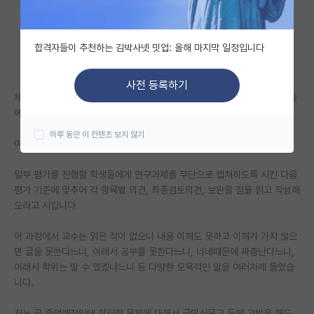
자유 게시판(아무개랩)
합격자들이 추천하는 김박사넷 밋업: 올해 마지막 일정입니다
미국 유학 게시판
미국 대학원 합격 후기 게시판
사전 등록하기
제가 있는 연구실에서 교수가 지속적으로 범부처 연구과제의 평가를 학생들
대학원생 모집 게시판
에게 시키고 있습니다.
하루 동안 이 컨텐츠 보지 않기
대학원 합격 후기 게시판
여지껏 교수 본인은 한번도 과제내용을 제대로 읽은 적이 없습니다.
연구실(PI) 홍보 게시판
일부 평가를 진행할 학생들에게 연구과제를 무단으로 캡쳐하도록 시킨 다음
평가 기준에 맞추어 각 항목별 의견, 최종검토의견, 보완할 점을 읽고 작성해
석박사 채용 정보 게시판
오라고 시킵니다.
임용 정보 게시판
이 과정에서 교수는 읽은 적이 없으니 내용 이해도 못하고 이해가 가지 않으
학부 인턴 게시판
면 글을 못쓴다느니, 이래서 공부를 못한다느니, 너네때문에 짜증난다느니,
이래서 학위는 딸 수 있겠냐느니 등 다양한 모욕적인 말을 여러차례 들었습
취업 게시판
니다.
임용 후기 게시판
저는 곧 졸업예정인데 이러한 문제에 대해서 국민신문고 등에 고발을 해도