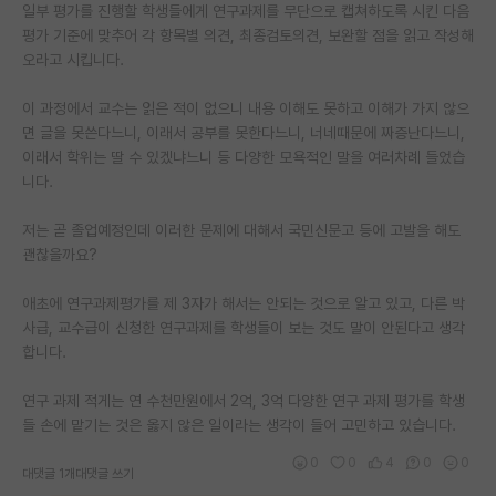
일부 평가를 진행할 학생들에게 연구과제를 무단으로 캡쳐하도록 시킨 다음
평가 기준에 맞추어 각 항목별 의견, 최종검토의견, 보완할 점을 읽고 작성해
오라고 시킵니다.
이 과정에서 교수는 읽은 적이 없으니 내용 이해도 못하고 이해가 가지 않으
면 글을 못쓴다느니, 이래서 공부를 못한다느니, 너네때문에 짜증난다느니,
이래서 학위는 딸 수 있겠냐느니 등 다양한 모욕적인 말을 여러차례 들었습
니다.
저는 곧 졸업예정인데 이러한 문제에 대해서 국민신문고 등에 고발을 해도
괜찮을까요?
애초에 연구과제평가를 제 3자가 해서는 안되는 것으로 알고 있고, 다른 박
사급, 교수급이 신청한 연구과제를 학생들이 보는 것도 말이 안된다고 생각
합니다.
연구 과제 적게는 연 수천만원에서 2억, 3억 다양한 연구 과제 평가를 학생
들 손에 맡기는 것은 옳지 않은 일이라는 생각이 들어 고민하고 있습니다.
0
0
4
0
0
대댓글 1개
대댓글 쓰기