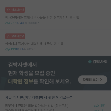
명예의전당
박사과정생과 프레시 박사들을 위한 연구제안서 쓰는 팁
252
43
106087
명예의전당
심심해서 풀어보는 대학원생 개꿀AI 앱 모음
133
21
91220
자유 게시판(아무개랩)에서 핫한 인기글은?
외부에서 괜찮은 랩을 알아보는 방법 (장문주의)
281
교수들 원래 말바꾸는게 일상인가요?
16