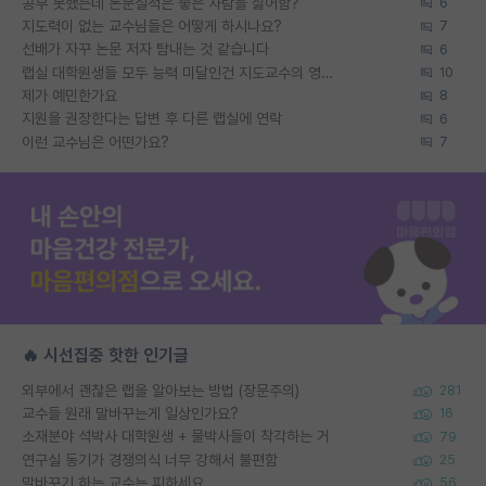
공부 못했는데 논문실적은 좋은 사람을 싫어함?
6
지도력이 없는 교수님들은 어떻게 하시나요?
7
선배가 자꾸 논문 저자 탐내는 것 같습니다
6
랩실 대학원생들 모두 능력 미달인건 지도교수의 영향 아닌가?
10
제가 예민한가요
8
지원을 권장한다는 답변 후 다른 랩실에 연락
6
이런 교수님은 어떤가요?
7
🔥 시선집중 핫한 인기글
외부에서 괜찮은 랩을 알아보는 방법 (장문주의)
281
교수들 원래 말바꾸는게 일상인가요?
16
소재분야 석박사 대학원생 + 물박사들이 착각하는 거
79
연구실 동기가 경쟁의식 너무 강해서 불편함
25
말바꾸기 하는 교수는 피하세요
56