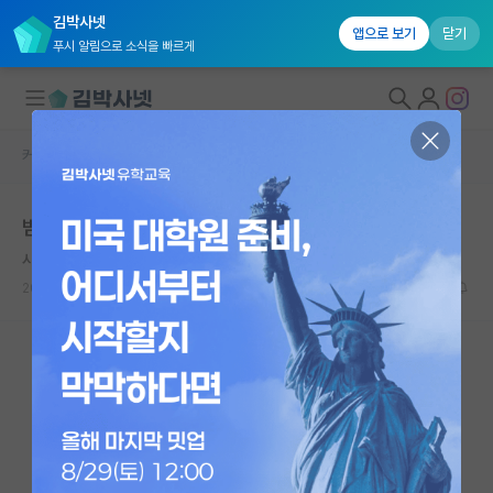
김박사넷
앱으로 보기
닫기
푸시 알림으로 소식을 빠르게
커뮤니티 홈
자유 게시판(아무개랩)
대학원생 모집
범부처 연구과제평가 대리평가
국내대학원 정보
시끄러운 프랜시스 크릭
연구실&오픈랩
2025.02.12
19
3429
커뮤니티
커뮤니티 홈
전체글보기
베스트 게시판
IF 명예의전당