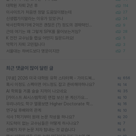
대학원 자퇴 2년 후
114
이사이트가 처음엔 정말 도움많이됐는데
27
신생랩가지말라는 이유가 있었구나
24
박사진학하기에 2억은 괜찮은 (?) 정도의 경제력인가요
9
근데 여기는 왜 그렇게 SPK를 물어보는거임?
28
K 전전 교수님들 랩실 어떤지 질문드려요!
5
막학기 자퇴 고민됩니다
3
서울대는 하버드보다 명문이지만
7
최근 댓글이 많이 달린 글
[무료] 2026 미국 대학원 유학 스타터팩 - 가이드북 & 합격자 컨택메일 템플릿
656
혹시 이정도 스펙이면 어느정도 잡고 준비해야하나요?
14
AI 학회들 거품 슬슬 지적이 나오네요
35
[카이스트 AI시스템학과] 면접 보신 분 계신가요...
10
우리나라도 학구 열풍보면 Higher Doctorate 학위가 필요하다고 봅니다.
16
연구실 후배와의 관계
10
석사 1학기부터 원래 논문 작성을 하나요?
20
지도력이 없는 교수님들은 어떻게 하시나요?
7
선배가 자꾸 논문 저자 탐내는 것 같습니다
6