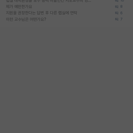
랩실 대학원생들 모두 능력 미달인건 지도교수의 영향 아닌가?
10
제가 예민한가요
8
지원을 권장한다는 답변 후 다른 랩실에 연락
6
이런 교수님은 어떤가요?
7