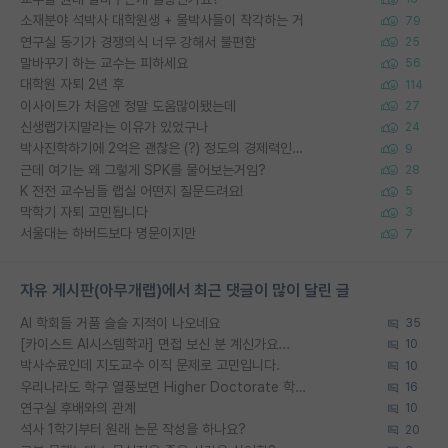
소재분야 석박사 대학원생 + 물박사들이 착각하는 거
79
연구실 동기가 경쟁의식 너무 강해서 불편함
25
말바꾸기 하는 교수는 피하세요
56
대학원 자퇴 2년 후
114
이사이트가 처음엔 정말 도움많이됐는데
27
신생랩가지말라는 이유가 있었구나
24
박사진학하기에 2억은 괜찮은 (?) 정도의 경제력인가요
9
근데 여기는 왜 그렇게 SPK를 물어보는거임?
28
K 전전 교수님들 랩실 어떤지 질문드려요!
5
막학기 자퇴 고민됩니다
3
서울대는 하버드보다 명문이지만
7
자유 게시판(아무개랩)에서 최근 댓글이 많이 달린 글
AI 학회들 거품 슬슬 지적이 나오네요
35
[카이스트 AI시스템학과] 면접 보신 분 계신가요...
10
박사수료인데 지도교수 이직 문제로 고민입니다.
10
우리나라도 학구 열풍보면 Higher Doctorate 학위가 필요하다고 봅니다.
16
연구실 후배와의 관계
10
석사 1학기부터 원래 논문 작성을 하나요?
20