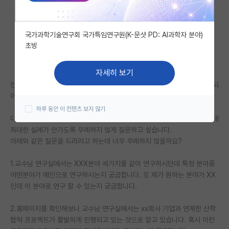
자유 게시판(아무개랩)
국가과학기술연구회 국가특임연구원(K-문샷 PD: AI과학자 분야)
미국 유학 게시판
초빙
미국 대학원 합격 후기 게시판
자세히 보기
대학원생 모집 게시판
안녕하세요 대학원 진학 희망하는 학생입니다. 첫번째로 교수님과 컨택이 되
어서 면담을 하면서 기회가 주어지면 교수님께 질문을 하려고 합니다.
대학원 합격 후기 게시판
하루 동안 이 컨텐츠 보지 않기
다짜고짜 많이 여쭙기도 뭐해서 가장 궁금한 부분 압축해서 여쭤보고 싶은데
연구실(PI) 홍보 게시판
최대한 실례가 안가도록 무례하지 않게 질문하고 싶습니다.
아래와 같은 질문을 드리려고 하는데 너무 무례하지 않을까요?
석박사 채용 정보 게시판
임용 정보 게시판
1.교수님 연구실에서는 XXX분야 세가지를 같이 연구하시던데 특정 분야중
어떤분야가 메인으로 연구하시는지 궁금합니다. 또 제가 원하는 분야가 XX
학부 인턴 게시판
인데 이 분야로 연구 할 수 있는지 궁금합니다.
취업 게시판
2.홈페이지를 확인해보니 교수님 연구실에서는 xx회사 기업과 연계한 산학
협력 프로젝트가 활발하게 진행되고 있는 것으로 알고 있습니다. 혹시 이런
임용 후기 게시판