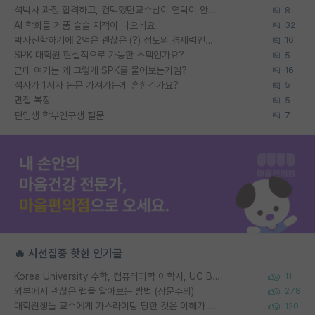
석박사 과정 합격하고, 컨택했던교수님이 연락이 안됩니다...
8
AI 학회들 거품 슬슬 지적이 나오네요
32
박사진학하기에 2억은 괜찮은 (?) 정도의 경제력인가요
16
SPK 대학원 현실적으로 가능한 스펙인가요?
5
근데 여기는 왜 그렇게 SPK를 물어보는거임?
16
석사가 1저자 논문 가져가는게 흔한건가요?
5
면접 복장
5
편입생 학부연구생 질문
7
🔥 시선집중 핫한 인기글
Korea University 수학, 컴퓨터과학 이학사, UC Berkeley 산업공학 대학원 공학박사가 되는 것은 쉽지 않겠죠?
11
외부에서 괜찮은 랩을 알아보는 방법 (장문주의)
278
대학원생들 교수에게 가스라이팅 당한 것은 이해가 갑니다. 안타깝네요.
120