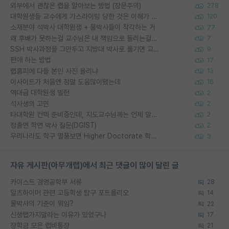
외부에서 괜찮은 랩을 알아보는 방법 (장문주의)
278
대학원생들 교수에게 가스라이팅 당한 것은 이해가 갑니다. 안타깝네요.
120
소재분야 석박사 대학원생 + 물박사들이 착각하는 거
77
왜 후배가 못하는걸 교수님은 내 책임으로 돌리는걸까요?
7
SSH 박사과정을 그만두고 지방대 박사로 옮기면 교수의 꿈은 끝일까요?
9
편애 하는 방법
17
랩홈피에 다들 본인 사진 올리냐
13
이사이트가 처음엔 정말 도움많이됐는데
16
역대급 대학원생 빌런
2
석사생의 고민
2
타대학원 컨텍 준비중인데, 지도교수님께는 언제 말씀드려야 할까요?
2
정출연 학연 박사 질문(DGIST)
2
우리나라도 학구 열풍보면 Higher Doctorate 학위가 필요하다고 봅니다.
3
자유 게시판(아무개랩)에서 최근 댓글이 많이 달린 글
카이스트 경영공학부 서류
28
알츠하이머 관련 고등학생 탐구 포트폴리오
14
물박사의 기준이 뭐임?
22
신생랩가지말라는 이유가 있었구나
17
장학금 모은 랩비통장
21