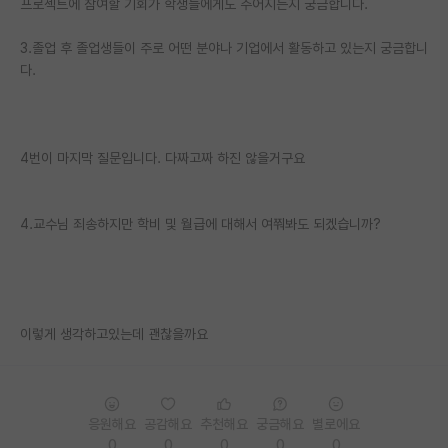
프로젝트에 참여할 기회가 학생들에게도 주어지는지 궁금합니다.
PI 전용 게시판
3.졸업 후 졸업생들이 주로 어떤 분야나 기업에서 활동하고 있는지 궁금합니
다.
인문사회 계열 게시판
특수/전문대학원 게시판
반도체/AI 게시판
4번이 마지막 질문입니다. 다짜고짜 하진 않을거구요
장학금/장학생 게시판
4.교수님 죄송하지만 학비 및 월급에 대해서 여쭤봐도 되겠습니까?
학술 정보 게시판
홍보 게시판
커리어
이렇게 생각하고있는데 괜찮을까요
유학교육
이벤트
응원해요
공감해요
추천해요
궁금해요
별로에요
반도체 아카데미
0
0
0
0
0