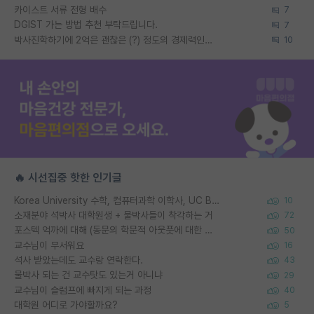
카이스트 서류 전형 배수
7
DGIST 가는 방법 추천 부탁드립니다.
7
박사진학하기에 2억은 괜찮은 (?) 정도의 경제력인가요
10
🔥 시선집중 핫한 인기글
Korea University 수학, 컴퓨터과학 이학사, UC Berkeley 산업공학 대학원 공학박사가 되는 것은 쉽지 않겠죠?
10
소재분야 석박사 대학원생 + 물박사들이 착각하는 거
72
포스텍 억까에 대해 (동문의 학문적 아웃풋에 대한 반박)
50
교수님이 무서워요
16
석사 받았는데도 교수랑 연락한다.
43
물박사 되는 건 교수탓도 있는거 아니냐
29
교수님이 슬럼프에 빠지게 되는 과정
40
대학원 어디로 가야할까요?
5