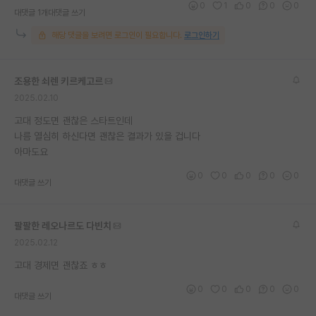
0
1
0
0
0
대댓글 1개
대댓글 쓰기
재팬라운지 🌸
해당 댓글을 보려면 로그인이 필요합니다.
로그인하기
조용한 쇠렌 키르케고르
2025.02.10
고대 정도면 괜찮은 스타트인데
나름 열심히 하신다면 괜찮은 결과가 있을 겁니다
아마도요
0
0
0
0
0
대댓글 쓰기
팔팔한 레오나르도 다빈치
2025.02.12
고대 경제면 괜찮죠 ㅎㅎ
0
0
0
0
0
대댓글 쓰기