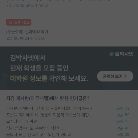
404
40
110940
명예의전당
(우울주의) 실패에 대하여
195
24
17350
자유 게시판(아무개랩)에서 핫한 인기글은?
소재분야 석박사 대학원생 + 물박사들이 착각하는 거
72
포스텍 억까에 대해 (동문의 학문적 아웃풋에 대한 반박)
50
교수님이 무서워요
16
석사 받았는데도 교수랑 연락한다.
43
물박사 되는 건 교수탓도 있는거 아니냐
29