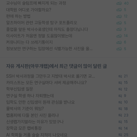
교수님이 슬럼프에 빠지게 되는 과정
40
대학원 어디로 가야할까요?
5
편애 하는 방법
12
알츠하이머 관련 고등학생 탐구 포트폴리오
5
졸업을 앞둔 박사수료생인데 아직도 출장다닙니다
3
이사이트가 처음엔 정말 도움많이됐는데
14
커뮤니티는 다 쓰레기통이지
6
정보보안 연구하는 입장에선 식별가능한 사진을 올리는건 비추이긴함
5
자유 게시판(아무개랩)에서 최근 댓글이 많이 달린 글
SSH 박사과정을 그만두고 지방대 박사로 옮기면 교수의 꿈은 끝일까요?
21
카이스트는 모든 연구실마다 서버 제공해주나요?
15
학부신입생 질문
12
연구실 학생 하나 자퇴했는데
9
입학도 안한 신입생이 원래 관심을 받나요
10
물박사의 기준이 뭐임?
18
랩홈피에 다들 본인 사진 올리냐
23
신생랩가지말라는 이유가 있었구나
15
장학금 모은 랩비통장
14
AI 학회들 거품 슬슬 지적이 나오네요
25