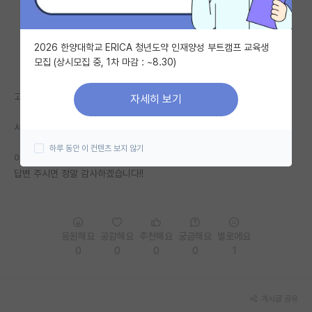
자유 게시판(아무개랩)
2026 한양대학교 ERICA 청년도약 인재양성 부트캠프 교육생
미국 유학 게시판
모집 (상시모집 중, 1차 마감 : ~8.30)
미국 대학원 합격 후기 게시판
고대 경제에서 석박사로 가는 루트가 괜찮은가요?
자세히 보기
대학원생 모집 게시판
서울대 대학원을 고대 출신이 가는 것이 많이 어려운지요..?
대학원 합격 후기 게시판
하루 동안 이 컨텐츠 보지 않기
아직 제가 아는 것이 거의 없어서 글 쓰게 되었습니다.
연구실(PI) 홍보 게시판
답변 주시면 정말 감사하겠습니다!!
석박사 채용 정보 게시판
임용 정보 게시판
응원해요
공감해요
추천해요
궁금해요
별로에요
학부 인턴 게시판
0
0
0
0
1
취업 게시판
게시글 공유
임용 후기 게시판