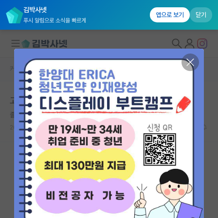
김박사넷
앱으로 보기
닫기
푸시 알림으로 소식을 빠르게
커뮤니티 홈
자유 게시판(아무개랩)
대학원생 모집
고대 경제 진학 예정입니다.
국내대학원 정보
졸린 프란츠 카프카
연구실&오픈랩
2025.02.10
7
710
커뮤니티
커뮤니티 홈
전체글보기
베스트 게시판
IF 명예의전당