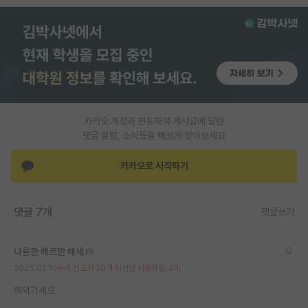
PI 전용 게시판
인문사회 계열 게시판
특수/전문대학원 게시판
반도체/AI 게시판
카카오 계정과 연동하여 게시글에 달린
장학금/장학생 게시판
댓글 알람, 소식등을 빠르게 받아보세요
학술 정보 게시판
카카오로 시작하기
홍보 게시판
댓글 7개
댓글쓰기
커리어
유학교육
나른한 헤르만 헤세
이벤트
2025.02.10
누적 신고가 20개 이상인 사용자입니다.
해외가세요
반도체 아카데미