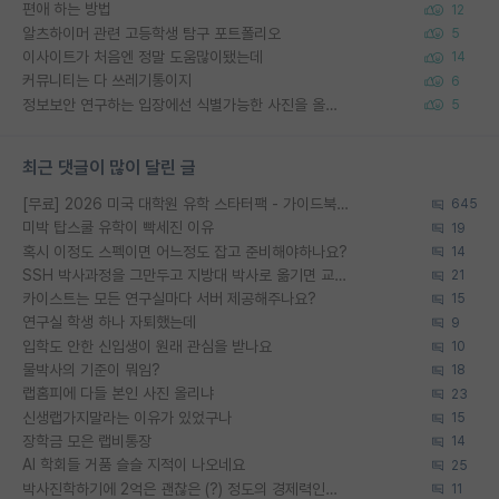
편애 하는 방법
12
알츠하이머 관련 고등학생 탐구 포트폴리오
5
이사이트가 처음엔 정말 도움많이됐는데
14
커뮤니티는 다 쓰레기통이지
6
정보보안 연구하는 입장에선 식별가능한 사진을 올리는건 비추이긴함
5
최근 댓글이 많이 달린 글
[무료] 2026 미국 대학원 유학 스타터팩 - 가이드북 & 합격자 컨택메일 템플릿
645
미박 탑스쿨 유학이 빡세진 이유
19
혹시 이정도 스펙이면 어느정도 잡고 준비해야하나요?
14
SSH 박사과정을 그만두고 지방대 박사로 옮기면 교수의 꿈은 끝일까요?
21
카이스트는 모든 연구실마다 서버 제공해주나요?
15
연구실 학생 하나 자퇴했는데
9
입학도 안한 신입생이 원래 관심을 받나요
10
물박사의 기준이 뭐임?
18
랩홈피에 다들 본인 사진 올리냐
23
신생랩가지말라는 이유가 있었구나
15
장학금 모은 랩비통장
14
AI 학회들 거품 슬슬 지적이 나오네요
25
박사진학하기에 2억은 괜찮은 (?) 정도의 경제력인가요
11