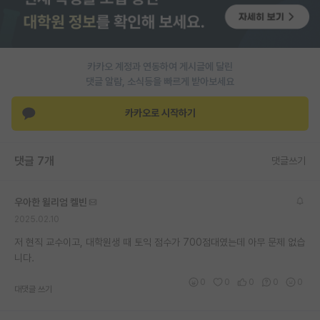
PI 전용 게시판
인문사회 계열 게시판
카카오 계정과 연동하여 게시글에 달린
특수/전문대학원 게시판
댓글 알람, 소식등을 빠르게 받아보세요
반도체/AI 게시판
카카오로 시작하기
장학금/장학생 게시판
댓글 7개
댓글쓰기
학술 정보 게시판
홍보 게시판
우아한 윌리엄 켈빈
2025.02.10
커리어
저 현직 교수이고, 대학원생 때 토익 점수가 700점대였는데 아무 문제 없습
유학교육
니다.
이벤트
0
0
0
0
0
대댓글 쓰기
반도체 아카데미