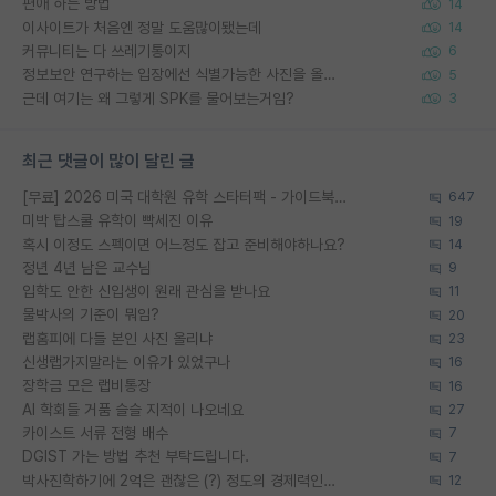
편애 하는 방법
14
이사이트가 처음엔 정말 도움많이됐는데
14
커뮤니티는 다 쓰레기통이지
6
정보보안 연구하는 입장에선 식별가능한 사진을 올리는건 비추이긴함
5
근데 여기는 왜 그렇게 SPK를 물어보는거임?
3
최근 댓글이 많이 달린 글
[무료] 2026 미국 대학원 유학 스타터팩 - 가이드북 & 합격자 컨택메일 템플릿
647
미박 탑스쿨 유학이 빡세진 이유
19
혹시 이정도 스펙이면 어느정도 잡고 준비해야하나요?
14
정년 4년 남은 교수님
9
입학도 안한 신입생이 원래 관심을 받나요
11
물박사의 기준이 뭐임?
20
랩홈피에 다들 본인 사진 올리냐
23
신생랩가지말라는 이유가 있었구나
16
장학금 모은 랩비통장
16
AI 학회들 거품 슬슬 지적이 나오네요
27
카이스트 서류 전형 배수
7
DGIST 가는 방법 추천 부탁드립니다.
7
박사진학하기에 2억은 괜찮은 (?) 정도의 경제력인가요
12