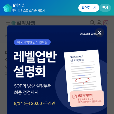
김박사넷
앱으로 보기
닫기
푸시 알림으로 소식을 빠르게
커뮤니티 홈
자유 게시판(아무개랩)
대학원생 모집
대학원 가서 무리 없이 논문 읽고 쓰려면 영어 실력이 어느
국내대학원 정보
정도 되어야 하나요?
연구실&오픈랩
덤덤한 비트겐슈타인
커뮤니티
2025.02.09
7
1402
커뮤니티 홈
전체글보기
베스트 게시판
IF 명예의전당