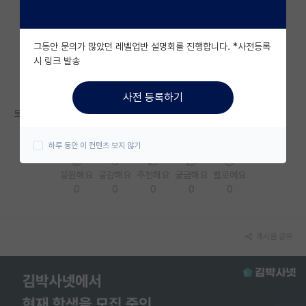
자유 게시판(아무개랩)
그동안 문의가 많았던 레벨업반 설명회를 진행합니다. *사전등록
미국 유학 게시판
시 링크 발송
미국 대학원 합격 후기 게시판
사전 등록하기
대학원생 모집 게시판
토익 기준으로 800점...?정도 수준으로 가능한가요?
대학원 합격 후기 게시판
하루 동안 이 컨텐츠 보지 않기
연구실(PI) 홍보 게시판
응원해요
공감해요
추천해요
궁금해요
별로에요
0
0
0
0
0
석박사 채용 정보 게시판
임용 정보 게시판
게시글 공유
학부 인턴 게시판
취업 게시판
임용 후기 게시판