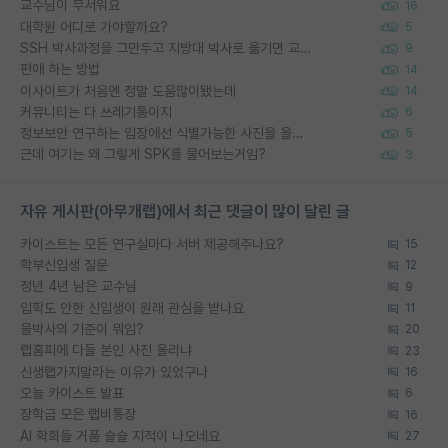
교수님이 무서워요
16
대학원 어디로 가야할까요?
5
SSH 박사과정을 그만두고 지방대 박사로 옮기면 교수의 꿈은 끝일까요?
9
편애 하는 방법
14
이사이트가 처음엔 정말 도움많이됐는데
14
커뮤니티는 다 쓰레기통이지
6
정보보안 연구하는 입장에선 식별가능한 사진을 올리는건 비추이긴함
5
근데 여기는 왜 그렇게 SPK를 물어보는거임?
3
자유 게시판(아무개랩)에서 최근 댓글이 많이 달린 글
카이스트는 모든 연구실마다 서버 제공해주나요?
15
학부신입생 질문
12
정년 4년 남은 교수님
9
입학도 안한 신입생이 원래 관심을 받나요
11
물박사의 기준이 뭐임?
20
랩홈피에 다들 본인 사진 올리냐
23
신생랩가지말라는 이유가 있었구나
16
오늘 카이스트 발표
6
장학금 모은 랩비통장
16
AI 학회들 거품 슬슬 지적이 나오네요
27