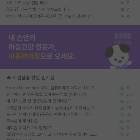
카이스트 서류 전형 배수
7
DGIST 가는 방법 추천 부탁드립니다.
7
박사진학하기에 2억은 괜찮은 (?) 정도의 경제력인가요
12
🔥 시선집중 핫한 인기글
Korea University 수학, 컴퓨터과학 이학사, UC Berkeley 산업공학 대학원 공학박사가 되는 것은 쉽지 않겠죠?
10
외부에서 괜찮은 랩을 알아보는 방법 (장문주의)
275
내 석사생활 참 많은일들이 있엇네요^^
212
소재분야 석박사 대학원생 + 물박사들이 착각하는 거
74
포스텍 억까에 대해 (동문의 학문적 아웃풋에 대한 반박)
50
교수님이 무서워요
16
대학원 어디로 가야할까요?
5
SSH 박사과정을 그만두고 지방대 박사로 옮기면 교수의 꿈은 끝일까요?
9