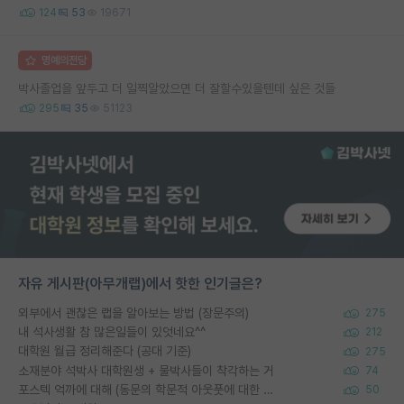
124
53
19671
명예의전당
박사졸업을 앞두고 더 일찍알았으면 더 잘할수있을텐데 싶은 것들
295
35
51123
자유 게시판(아무개랩)에서 핫한 인기글은?
외부에서 괜찮은 랩을 알아보는 방법 (장문주의)
275
내 석사생활 참 많은일들이 있엇네요^^
212
대학원 월급 정리해준다 (공대 기준)
275
소재분야 석박사 대학원생 + 물박사들이 착각하는 거
74
포스텍 억까에 대해 (동문의 학문적 아웃풋에 대한 반박)
50