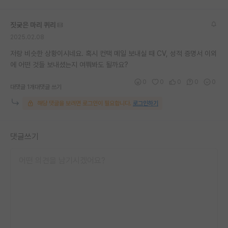
재팬라운지 🌸
짓궂은 마리 퀴리
2025.02.08
저랑 비슷한 상황이시네요. 혹시 컨택 메일 보내실 때 CV, 성적 증명서 이외
에 어떤 것들 보내셨는지 여쭤봐도 될까요?
0
0
0
0
0
대댓글 1개
대댓글 쓰기
해당 댓글을 보려면 로그인이 필요합니다.
로그인하기
댓글쓰기