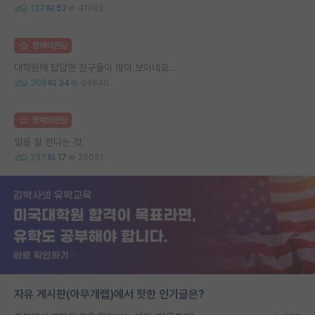
137
52
41992
명예의전당
대학원에 답답한 친구들이 많이 보이네요...
308
34
64840
명예의전당
일을 잘 한다는 것.
237
17
29051
자유 게시판(아무개랩)에서 핫한 인기글은?