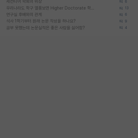
세컨티어 학회의 위상
6
우리나라도 학구 열풍보면 Higher Doctorate 학위가 필요하다고 봅니다.
13
연구실 후배와의 관계
6
석사 1학기부터 원래 논문 작성을 하나요?
9
공부 못했는데 논문실적은 좋은 사람을 싫어함?
4