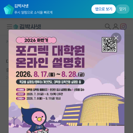
김박사넷
앱으로 보기
닫기
푸시 알림으로 소식을 빠르게
커뮤니티 홈
자유 게시판(아무개랩)
대학원생 모집
대학원 컨택 관련해 조언을 구하고 싶습니다.
국내대학원 정보
즐거운 우장춘
연구실&오픈랩
2025.02.07
4
1346
커뮤니티
커뮤니티 홈
전체글보기
베스트 게시판
IF 명예의전당