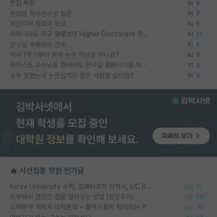
면접 복장
9
편입생 학부연구생 질문
7
세컨티어 학회의 위상
6
우리나라도 학구 열풍보면 Higher Doctorate 학위가 필요하다고 봅니다.
13
연구실 후배와의 관계
6
석사 1학기부터 원래 논문 작성을 하나요?
9
카이스트 교수님들 중에서도 연구실 홈페이지를 마련 안 하신 분들이 계시던데
4
공부 못했는데 논문실적은 좋은 사람을 싫어함?
4
🔥 시선집중 핫한 인기글
Korea University 수학, 컴퓨터과학 이학사, UC Berkeley 산업공학 대학원 공학박사가 되는 것은 쉽지 않겠죠?
11
외부에서 괜찮은 랩을 알아보는 방법 (장문주의)
280
소재분야 석박사 대학원생 + 물박사들이 착각하는 거
79