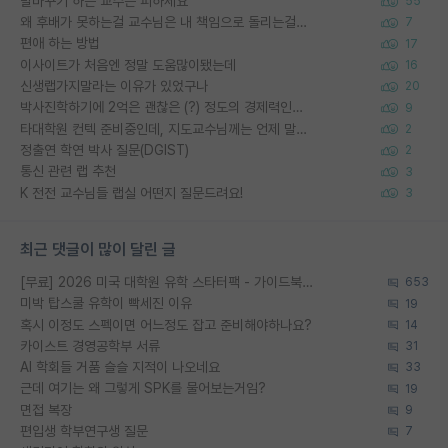
말바꾸기 하는 교수는 피하세요
55
왜 후배가 못하는걸 교수님은 내 책임으로 돌리는걸까요?
7
편애 하는 방법
17
이사이트가 처음엔 정말 도움많이됐는데
16
신생랩가지말라는 이유가 있었구나
20
박사진학하기에 2억은 괜찮은 (?) 정도의 경제력인가요
9
타대학원 컨텍 준비중인데, 지도교수님께는 언제 말씀드려야 할까요?
2
정출연 학연 박사 질문(DGIST)
2
통신 관련 랩 추천
3
K 전전 교수님들 랩실 어떤지 질문드려요!
3
최근 댓글이 많이 달린 글
[무료] 2026 미국 대학원 유학 스타터팩 - 가이드북 & 합격자 컨택메일 템플릿
653
미박 탑스쿨 유학이 빡세진 이유
19
혹시 이정도 스펙이면 어느정도 잡고 준비해야하나요?
14
카이스트 경영공학부 서류
31
AI 학회들 거품 슬슬 지적이 나오네요
33
근데 여기는 왜 그렇게 SPK를 물어보는거임?
19
면접 복장
9
편입생 학부연구생 질문
7