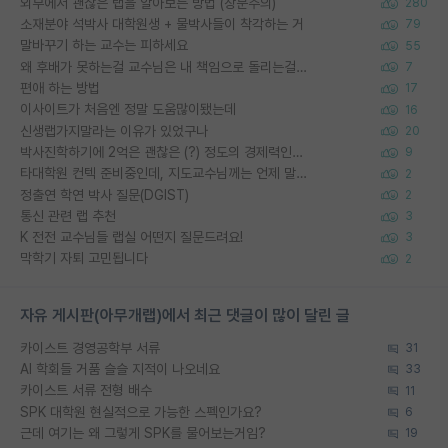
외부에서 괜찮은 랩을 알아보는 방법 (장문주의)
280
소재분야 석박사 대학원생 + 물박사들이 착각하는 거
79
말바꾸기 하는 교수는 피하세요
55
왜 후배가 못하는걸 교수님은 내 책임으로 돌리는걸까요?
7
편애 하는 방법
17
이사이트가 처음엔 정말 도움많이됐는데
16
신생랩가지말라는 이유가 있었구나
20
박사진학하기에 2억은 괜찮은 (?) 정도의 경제력인가요
9
타대학원 컨텍 준비중인데, 지도교수님께는 언제 말씀드려야 할까요?
2
정출연 학연 박사 질문(DGIST)
2
통신 관련 랩 추천
3
K 전전 교수님들 랩실 어떤지 질문드려요!
3
막학기 자퇴 고민됩니다
2
자유 게시판(아무개랩)에서 최근 댓글이 많이 달린 글
카이스트 경영공학부 서류
31
AI 학회들 거품 슬슬 지적이 나오네요
33
카이스트 서류 전형 배수
11
SPK 대학원 현실적으로 가능한 스펙인가요?
6
근데 여기는 왜 그렇게 SPK를 물어보는거임?
19