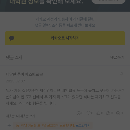
PI 전용 게시판
카카오 계정과 연동하여 게시글에 달린
인문사회 계열 게시판
댓글 알람, 소식등을 빠르게 받아보세요
특수/전문대학원 게시판
카카오로 시작하기
반도체/AI 게시판
장학금/장학생 게시판
댓글 4개
댓글쓰기
학술 정보 게시판
대담한 루이 파스퇴르
홍보 게시판
2025.02.07
커리어
뭐가 가장 싫은가요? 재수? 아니면 네임벨류 높은데 놓치고 낮은데 가는거?
쓴이님의 현 포지션에서 두 가지 리스크가 있다면 하나는 제거하고 선택을
유학교육
하세요. ㅇㅡㅇb 행운을 빕니다.
이벤트
0
0
0
0
0
대댓글 1개
대댓글 쓰기
반도체 아카데미
해당 댓글을 보려면 로그인이 필요합니다.
로그인하기