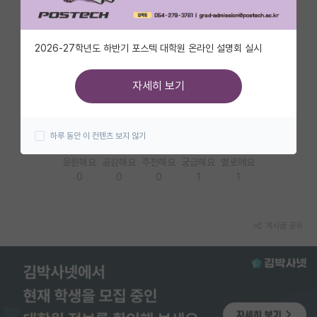
자유 게시판(아무개랩)
2026-27학년도 하반기 포스텍 대학원 온라인 설명회 실시
미국 유학 게시판
미국 대학원 합격 후기 게시판
자세히 보기
대학원생 모집 게시판
하루 동안 이 컨텐츠 보지 않기
대학원 합격 후기 게시판
응원해요
공감해요
추천해요
궁금해요
별로에요
연구실(PI) 홍보 게시판
0
0
0
1
1
석박사 채용 정보 게시판
임용 정보 게시판
게시글 공유
학부 인턴 게시판
취업 게시판
임용 후기 게시판