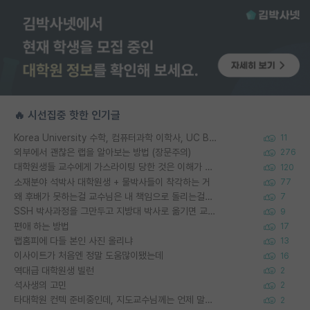
🔥 시선집중 핫한 인기글
Korea University 수학, 컴퓨터과학 이학사, UC Berkeley 산업공학 대학원 공학박사가 되는 것은 쉽지 않겠죠?
11
외부에서 괜찮은 랩을 알아보는 방법 (장문주의)
276
대학원생들 교수에게 가스라이팅 당한 것은 이해가 갑니다. 안타깝네요.
120
소재분야 석박사 대학원생 + 물박사들이 착각하는 거
77
왜 후배가 못하는걸 교수님은 내 책임으로 돌리는걸까요?
7
SSH 박사과정을 그만두고 지방대 박사로 옮기면 교수의 꿈은 끝일까요?
9
편애 하는 방법
17
랩홈피에 다들 본인 사진 올리냐
13
이사이트가 처음엔 정말 도움많이됐는데
16
역대급 대학원생 빌런
2
석사생의 고민
2
타대학원 컨텍 준비중인데, 지도교수님께는 언제 말씀드려야 할까요?
2