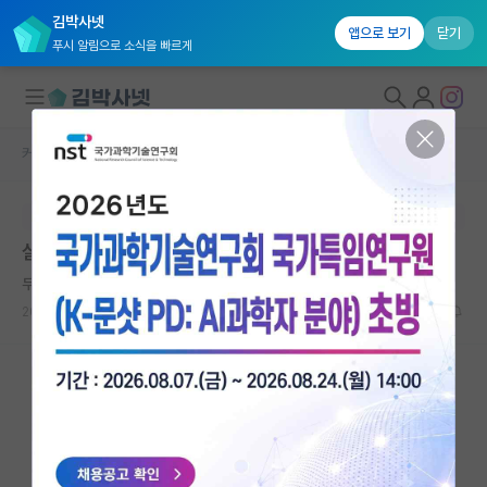
김박사넷
앱으로 보기
닫기
푸시 알림으로 소식을 빠르게
커뮤니티 홈
자유 게시판(아무개랩)
대학원생 모집
본문이 수정되지 않는 박제글입니다.
국내대학원 정보
실적으로도 숨기지 못 하는 것들
연구실&오픈랩
무심한 가브리엘 마르케스
커뮤니티
2025.02.05
20
5944
커뮤니티 홈
전체글보기
베스트 게시판
IF 명예의전당