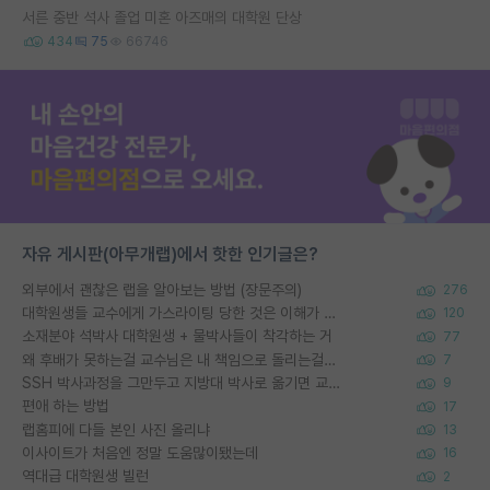
서른 중반 석사 졸업 미혼 아즈매의 대학원 단상
434
75
66746
자유 게시판(아무개랩)에서 핫한 인기글은?
외부에서 괜찮은 랩을 알아보는 방법 (장문주의)
276
대학원생들 교수에게 가스라이팅 당한 것은 이해가 갑니다. 안타깝네요.
120
소재분야 석박사 대학원생 + 물박사들이 착각하는 거
77
왜 후배가 못하는걸 교수님은 내 책임으로 돌리는걸까요?
7
SSH 박사과정을 그만두고 지방대 박사로 옮기면 교수의 꿈은 끝일까요?
9
편애 하는 방법
17
랩홈피에 다들 본인 사진 올리냐
13
이사이트가 처음엔 정말 도움많이됐는데
16
역대급 대학원생 빌런
2