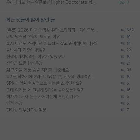
우리나라도 학구 열풍보면 Higher Doctorate 학위가 필요하다고 봅니다.
3
최근 댓글이 많이 달린 글
[무료] 2026 미국 대학원 유학 스타터팩 - 가이드북 & 합격자 컨택메일 템플릿
652
미박 탑스쿨 유학이 빡세진 이유
19
혹시 이정도 스펙이면 어느정도 잡고 준비해야하나요?
14
물박사의 기준이 뭐임?
22
신생랩가지말라는 이유가 있었구나
16
장학금 모은 랩비통장
21
AI 학회들 거품 슬슬 지적이 나오네요
32
박사진학하기에 2억은 괜찮은 (?) 정도의 경제력인가요
16
SPK 대학원 현실적으로 가능한 스펙인가요?
5
근데 여기는 왜 그렇게 SPK를 물어보는거임?
16
석사가 1저자 논문 가져가는게 흔한건가요?
5
면접 복장
5
편입생 학부연구생 질문
7