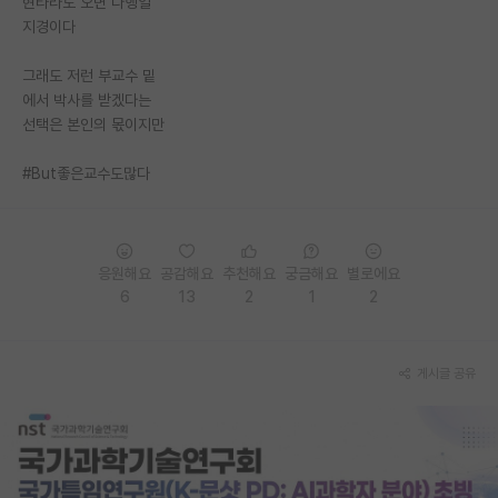
현타라도 오면 다행일
지경이다
PI 전용 게시판
그래도 저런 부교수 밑
인문사회 계열 게시판
에서 박사를 받겠다는
특수/전문대학원 게시판
선택은 본인의 몫이지만
반도체/AI 게시판
#But좋은교수도많다
장학금/장학생 게시판
학술 정보 게시판
응원해요
공감해요
추천해요
궁금해요
별로에요
6
13
2
1
2
홍보 게시판
커리어
게시글 공유
유학교육
이벤트
반도체 아카데미