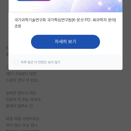
자유 게시판(아무개랩)
국가과학기술연구회 국가특임연구원(K-문샷 PD: AI과학자 분야)
미국 유학 게시판
초빙
미국 대학원 합격 후기 게시판
자세히 보기
대학원생 모집 게시판
박사 받고 논문 실적?
중요하다.
대학원 합격 후기 게시판
하루 동안 이 컨텐츠 보지 않기
그러나 사회물 좀 먹고
연구실(PI) 홍보 게시판
얘기 나눠보다 보면
느낌이 온다 아 인성...
석박사 채용 정보 게시판
능력은 쩐다고 쳐도
임용 정보 게시판
인성이 안 되는 부교수
학부 인턴 게시판
밑에서 일하는 건
취업 게시판
따로 마음 수양이라도
하지 않는 이상 겁나
임용 후기 게시판