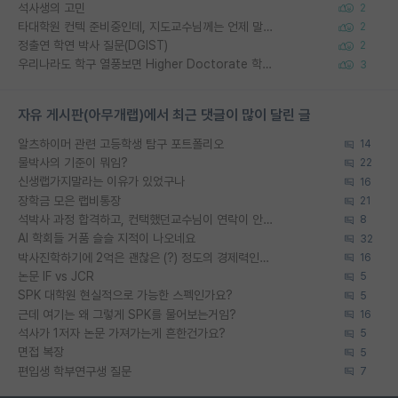
석사생의 고민
2
타대학원 컨텍 준비중인데, 지도교수님께는 언제 말씀드려야 할까요?
2
정출연 학연 박사 질문(DGIST)
2
우리나라도 학구 열풍보면 Higher Doctorate 학위가 필요하다고 봅니다.
3
자유 게시판(아무개랩)에서 최근 댓글이 많이 달린 글
알츠하이머 관련 고등학생 탐구 포트폴리오
14
물박사의 기준이 뭐임?
22
신생랩가지말라는 이유가 있었구나
16
장학금 모은 랩비통장
21
석박사 과정 합격하고, 컨택했던교수님이 연락이 안됩니다...
8
AI 학회들 거품 슬슬 지적이 나오네요
32
박사진학하기에 2억은 괜찮은 (?) 정도의 경제력인가요
16
논문 IF vs JCR
5
SPK 대학원 현실적으로 가능한 스펙인가요?
5
근데 여기는 왜 그렇게 SPK를 물어보는거임?
16
석사가 1저자 논문 가져가는게 흔한건가요?
5
면접 복장
5
편입생 학부연구생 질문
7