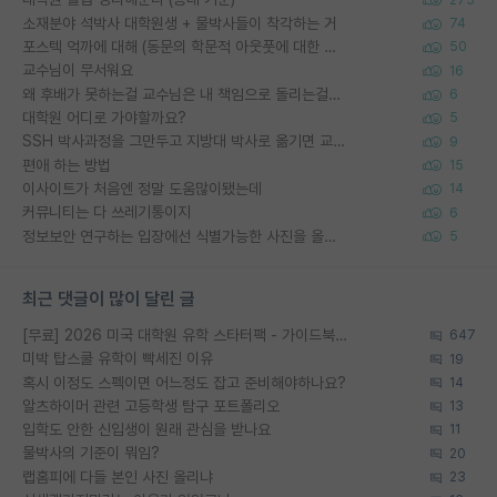
소재분야 석박사 대학원생 + 물박사들이 착각하는 거
74
포스텍 억까에 대해 (동문의 학문적 아웃풋에 대한 반박)
50
교수님이 무서워요
16
왜 후배가 못하는걸 교수님은 내 책임으로 돌리는걸까요?
6
대학원 어디로 가야할까요?
5
SSH 박사과정을 그만두고 지방대 박사로 옮기면 교수의 꿈은 끝일까요?
9
편애 하는 방법
15
이사이트가 처음엔 정말 도움많이됐는데
14
커뮤니티는 다 쓰레기통이지
6
정보보안 연구하는 입장에선 식별가능한 사진을 올리는건 비추이긴함
5
최근 댓글이 많이 달린 글
[무료] 2026 미국 대학원 유학 스타터팩 - 가이드북 & 합격자 컨택메일 템플릿
647
미박 탑스쿨 유학이 빡세진 이유
19
혹시 이정도 스펙이면 어느정도 잡고 준비해야하나요?
14
알츠하이머 관련 고등학생 탐구 포트폴리오
13
입학도 안한 신입생이 원래 관심을 받나요
11
물박사의 기준이 뭐임?
20
랩홈피에 다들 본인 사진 올리냐
23