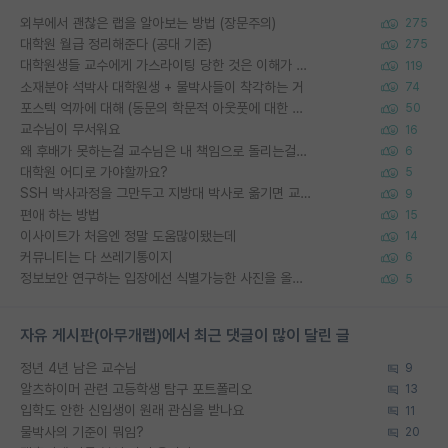
외부에서 괜찮은 랩을 알아보는 방법 (장문주의)
275
대학원 월급 정리해준다 (공대 기준)
275
대학원생들 교수에게 가스라이팅 당한 것은 이해가 갑니다. 안타깝네요.
119
소재분야 석박사 대학원생 + 물박사들이 착각하는 거
74
포스텍 억까에 대해 (동문의 학문적 아웃풋에 대한 반박)
50
교수님이 무서워요
16
왜 후배가 못하는걸 교수님은 내 책임으로 돌리는걸까요?
6
대학원 어디로 가야할까요?
5
SSH 박사과정을 그만두고 지방대 박사로 옮기면 교수의 꿈은 끝일까요?
9
편애 하는 방법
15
이사이트가 처음엔 정말 도움많이됐는데
14
커뮤니티는 다 쓰레기통이지
6
정보보안 연구하는 입장에선 식별가능한 사진을 올리는건 비추이긴함
5
자유 게시판(아무개랩)에서 최근 댓글이 많이 달린 글
정년 4년 남은 교수님
9
알츠하이머 관련 고등학생 탐구 포트폴리오
13
입학도 안한 신입생이 원래 관심을 받나요
11
물박사의 기준이 뭐임?
20