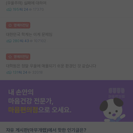
(우울주의) 실패에 대하여
195
24
17370
명예의전당
대한민국 학계는 이게 문제임
280
43
107102
명예의전당
대학원은 정말 우울에 매몰되기 쉬운 환경인 것 같습니다
131
24
32018
자유 게시판(아무개랩)에서 핫한 인기글은?