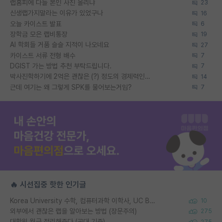
랩홈피에 다들 본인 사진 올리냐
23
신생랩가지말라는 이유가 있었구나
16
오늘 카이스트 발표
6
장학금 모은 랩비통장
19
AI 학회들 거품 슬슬 지적이 나오네요
27
카이스트 서류 전형 배수
7
DGIST 가는 방법 추천 부탁드립니다.
7
박사진학하기에 2억은 괜찮은 (?) 정도의 경제력인가요
14
근데 여기는 왜 그렇게 SPK를 물어보는거임?
7
🔥 시선집중 핫한 인기글
Korea University 수학, 컴퓨터과학 이학사, UC Berkeley 산업공학 대학원 공학박사가 되는 것은 쉽지 않겠죠?
10
외부에서 괜찮은 랩을 알아보는 방법 (장문주의)
275
대학원 월급 정리해준다 (공대 기준)
275