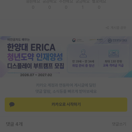
응원해요
공감해요
추천해요
궁금해요
별로에요
0
0
0
1
0
PI 전용 게시판
인문사회 계열 게시판
게시글 공유
특수/전문대학원 게시판
반도체/AI 게시판
장학금/장학생 게시판
학술 정보 게시판
홍보 게시판
카카오 계정과 연동하여 게시글에 달린
댓글 알람, 소식등을 빠르게 받아보세요
커리어
유학교육
카카오로 시작하기
이벤트
댓글 4개
댓글쓰기
반도체 아카데미