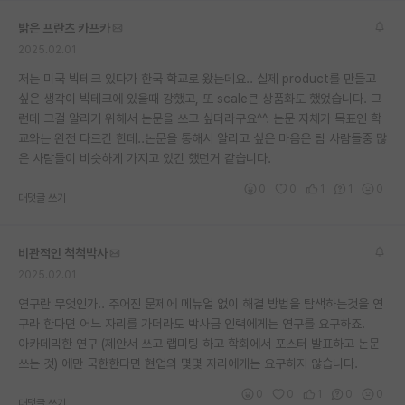
재팬라운지 🌸
밝은 프란츠 카프카
2025.02.01
저는 미국 빅테크 있다가 한국 학교로 왔는데요.. 실제 product를 만들고
싶은 생각이 빅테크에 있을때 강했고, 또 scale큰 상품화도 했었습니다. 그
런데 그걸 알리기 위해서 논문을 쓰고 싶더라구요^^. 논문 자체가 목표인 학
교와는 완전 다르긴 한데..논문을 통해서 알리고 싶은 마음은 팀 사람들중 많
은 사람들이 비슷하게 가지고 있긴 했던거 같습니다.
0
0
1
1
0
대댓글 쓰기
비관적인 척척박사
2025.02.01
연구란 무엇인가.. 주어진 문제에 메뉴얼 없이 해결 방법을 탐색하는것을 연
구라 한다면 어느 자리를 가더라도 박사급 인력에게는 연구를 요구하죠.
아카데믹한 연구 (제안서 쓰고 랩미팅 하고 학회에서 포스터 발표하고 논문
쓰는 것) 에만 국한한다면 현업의 몇몇 자리에게는 요구하지 않습니다.
0
0
1
0
0
대댓글 쓰기