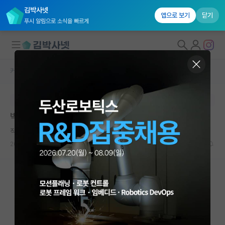
김박사넷
앱으로 보기
닫기
푸시 알림으로 소식을 빠르게
커뮤니티 홈
자유 게시판(아무개랩)
대학원생 모집
본문이 수정되지 않는 박제글입니다.
국내대학원 정보
박사직은 연구직만을 위한 과정인가요?
연구실&오픈랩
직설적인 장 폴 사르트르
커뮤니티
2025.02.01
4
2909
커뮤니티 홈
전체글보기
베스트 게시판
IF 명예의전당