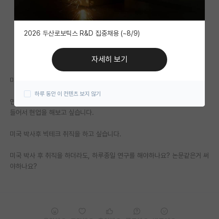
자유 게시판(아무개랩)
2026 두산로보틱스 R&D 집중채용 (~8/9)
미국 유학 게시판
미국 대학원 합격 후기 게시판
자세히 보기
대학원생 모집 게시판
미국 박사에 관심이 많은 학부생입니다.
하루 동안 이 컨텐츠 보지 않기
대학원 합격 후기 게시판
연구를 평생 업으로 하고 싶은 생각은 없습니다. 비용적측면과 산업에 뛰어
들어서 현업을 해보고 싶습니다.
연구실(PI) 홍보 게시판
미국 박사후 빅테크 취직을 하고 싶습니다.
석박사 채용 정보 게시판
미국 박사 후 취직을 하더라도, 하루종일 연구를 해야하나요? 논문같은거 써
임용 정보 게시판
야하나요?
학부 인턴 게시판
취업 게시판
임용 후기 게시판