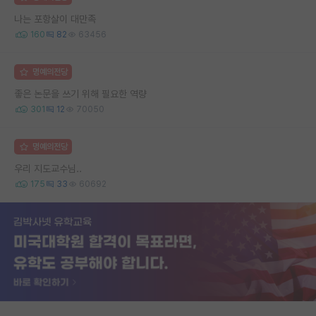
나는 포항살이 대만족
160
82
63456
명예의전당
좋은 논문을 쓰기 위해 필요한 역량
301
12
70050
명예의전당
우리 지도교수님..
175
33
60692