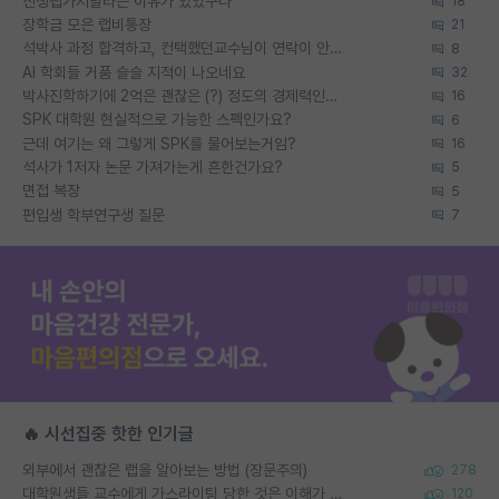
신생랩가지말라는 이유가 있었구나
18
장학금 모은 랩비통장
21
석박사 과정 합격하고, 컨택했던교수님이 연락이 안됩니다...
8
AI 학회들 거품 슬슬 지적이 나오네요
32
박사진학하기에 2억은 괜찮은 (?) 정도의 경제력인가요
16
SPK 대학원 현실적으로 가능한 스펙인가요?
6
근데 여기는 왜 그렇게 SPK를 물어보는거임?
16
석사가 1저자 논문 가져가는게 흔한건가요?
5
면접 복장
5
편입생 학부연구생 질문
7
🔥 시선집중 핫한 인기글
외부에서 괜찮은 랩을 알아보는 방법 (장문주의)
278
대학원생들 교수에게 가스라이팅 당한 것은 이해가 갑니다. 안타깝네요.
120