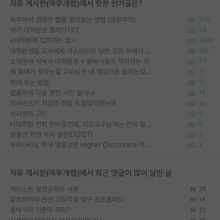
자유 게시판(아무개랩)에서 핫한 인기글은?
외부에서 괜찮은 랩을 알아보는 방법 (장문주의)
278
여기 대학원생 홈페이지다
59
<대학원에 입학하는 법>
1388
대학원생들 교수에게 가스라이팅 당한 것은 이해가 갑니다. 안타깝네요.
120
소재분야 석박사 대학원생 + 물박사들이 착각하는 거
77
왜 후배가 못하는걸 교수님은 내 책임으로 돌리는걸까요?
7
편애 하는 방법
17
랩홈피에 다들 본인 사진 올리냐
13
이사이트가 처음엔 정말 도움많이됐는데
16
석사생의 고민
2
타대학원 컨텍 준비중인데, 지도교수님께는 언제 말씀드려야 할까요?
2
정출연 학연 박사 질문(DGIST)
2
우리나라도 학구 열풍보면 Higher Doctorate 학위가 필요하다고 봅니다.
4
자유 게시판(아무개랩)에서 최근 댓글이 많이 달린 글
카이스트 경영공학부 서류
28
알츠하이머 관련 고등학생 탐구 포트폴리오
14
물박사의 기준이 뭐임?
22