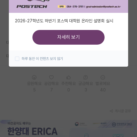
자유 게시판(아무개랩)
2026-27학년도 하반기 포스텍 대학원 온라인 설명회 실시
미국 유학 게시판
미국 대학원 합격 후기 게시판
자세히 보기
대학평가나 학부생 선호도는 연대가 높고
대학원생 모집 게시판
대학원은 서카>>>>>>>>포 니깐 ㅇㅇ
하루 동안 이 컨텐츠 보지 않기
대학원 합격 후기 게시판
연구실(PI) 홍보 게시판
응원해요
공감해요
추천해요
궁금해요
별로에요
석박사 채용 정보 게시판
5
7
0
3
40
임용 정보 게시판
학부 인턴 게시판
게시글 공유
취업 게시판
임용 후기 게시판