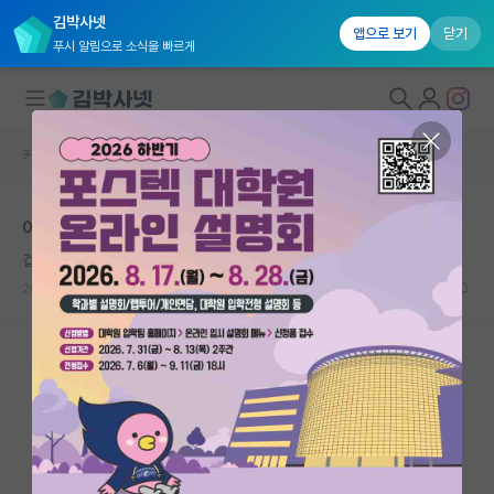
김박사넷
앱으로 보기
닫기
푸시 알림으로 소식을 빠르게
커뮤니티 홈
자유 게시판(아무개랩)
대학원생 모집
이제는 연대> 포공임?
국내대학원 정보
겁먹은 요하네스 케플러
연구실&오픈랩
2025.01.27
25
12837
커뮤니티
커뮤니티 홈
전체글보기
베스트 게시판
IF 명예의전당