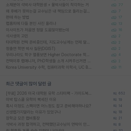
소재분야 석박사 대학원생 + 물박사들이 착각하는 거
77
왜 후배가 못하는걸 교수님은 내 책임으로 돌리는걸까요?
7
편애 하는 방법
17
랩홈피에 다들 본인 사진 올리냐
13
이사이트가 처음엔 정말 도움많이됐는데
16
석사생의 고민
2
타대학원 컨텍 준비중인데, 지도교수님께는 언제 말씀드려야 할까요?
2
정출연 학연 박사 질문(DGIST)
2
우리나라도 학구 열풍보면 Higher Doctorate 학위가 필요하다고 봅니다.
4
컨택이후 랩매니저, PhD학생들 소개 시켜주신거면 거의 컨펌에 가깝나요?
2
Korea University 수학, 컴퓨터과학 이학사, UC Berkeley 산업공학 대학원 공학박사가 되는 것은 쉽지 않겠죠?
11
최근 댓글이 많이 달린 글
[무료] 2026 미국 대학원 유학 스타터팩 - 가이드북 & 합격자 컨택메일 템플릿
652
미박 탑스쿨 유학이 빡세진 이유
19
혹시 이정도 스펙이면 어느정도 잡고 준비해야하나요?
14
신생랩가지말라는 이유가 있었구나
18
장학금 모은 랩비통장
21
석박사 과정 합격하고, 컨택했던교수님이 연락이 안됩니다...
8
AI 학회들 거품 슬슬 지적이 나오네요
32