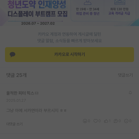
PI 전용 게시판
인문사회 계열 게시판
카카오 계정과 연동하여 게시글에 달린
특수/전문대학원 게시판
댓글 알람, 소식등을 빠르게 받아보세요
반도체/AI 게시판
카카오로 시작하기
장학금/장학생 게시판
학술 정보 게시판
댓글 25개
댓글쓰기
홍보 게시판
울적한 피터 힉스
커리어
2025.01.27
유학교육
그냥 아예 서카연이라 부르시지 ㅎㅎ
이벤트
0
0
1
0
0
대댓글 쓰기
반도체 아카데미