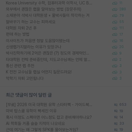
Korea University 수학, 컴퓨터과학 이학사, UC Berkeley 산업공학 대학원 공학박사가 되는 것은 쉽지 않겠죠?
11
외부에서 괜찮은 랩을 알아보는 방법 (장문주의)
280
소재분야 석박사 대학원생 + 물박사들이 착각하는 거
79
말바꾸기 하는 교수는 피하세요
55
대학원 자퇴 2년 후
111
편애 하는 방법
17
이사이트가 처음엔 정말 도움많이됐는데
16
신생랩가지말라는 이유가 있었구나
20
박사진학하기에 2억은 괜찮은 (?) 정도의 경제력인가요
9
타대학원 컨텍 준비중인데, 지도교수님께는 언제 말씀드려야 할까요?
2
통신 관련 랩 추천
3
K 전전 교수님들 랩실 어떤지 질문드려요!
3
막학기 자퇴 고민됩니다
3
최근 댓글이 많이 달린 글
[무료] 2026 미국 대학원 유학 스타터팩 - 가이드북 & 합격자 컨택메일 템플릿
653
미박 탑스쿨 유학이 빡세진 이유
19
혹시 이정도 스펙이면 어느정도 잡고 준비해야하나요?
14
AI 학회들 거품 슬슬 지적이 나오네요
33
근데 여기는 왜 그렇게 SPK를 물어보는거임?
19