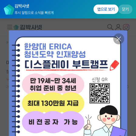
김박사넷
앱으로 보기
닫기
푸시 알림으로 소식을 빠르게
커뮤니티 홈
자유 게시판(아무개랩)
대학원생 모집
미국에서 포닥하면서 느끼는 것들
국내대학원 정보
침착한 제임스 와트
연구실&오픈랩
누적 신고가 50개 이상인 사용자입니다.
커뮤니티
2025.01.10
10
5380
커뮤니티 홈
전체글보기
베스트 게시판
IF 명예의전당