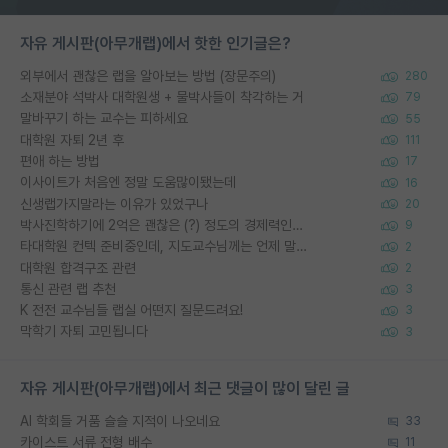
자유 게시판(아무개랩)에서 핫한 인기글은?
외부에서 괜찮은 랩을 알아보는 방법 (장문주의)
280
소재분야 석박사 대학원생 + 물박사들이 착각하는 거
79
말바꾸기 하는 교수는 피하세요
55
대학원 자퇴 2년 후
111
편애 하는 방법
17
이사이트가 처음엔 정말 도움많이됐는데
16
신생랩가지말라는 이유가 있었구나
20
박사진학하기에 2억은 괜찮은 (?) 정도의 경제력인가요
9
타대학원 컨텍 준비중인데, 지도교수님께는 언제 말씀드려야 할까요?
2
대학원 합격구조 관련
2
통신 관련 랩 추천
3
K 전전 교수님들 랩실 어떤지 질문드려요!
3
막학기 자퇴 고민됩니다
3
자유 게시판(아무개랩)에서 최근 댓글이 많이 달린 글
AI 학회들 거품 슬슬 지적이 나오네요
33
카이스트 서류 전형 배수
11