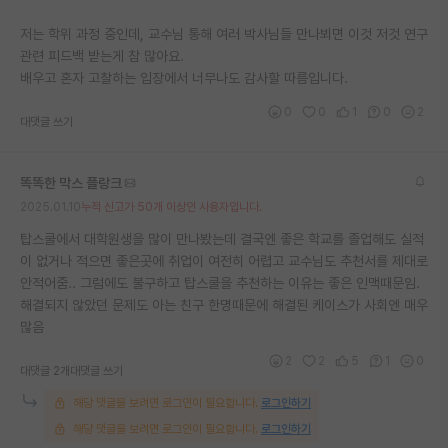
저는 학위 과정 중인데, 교수님 통해 여러 박사님들 만나뵈면 이것 저것 연구
관련 피드백 받는게 참 많아요.
배우고 혼자 고찰하는 입장에서 너무나도 감사할 따름입니다.
0
0
1
0
2
대댓글 쓰기
똑똑한 막스 플랑크
2025.01.10
누적 신고가 50개 이상인 사용자입니다.
탑스쿨에서 대학원생을 많이 만나봤는데 결국엔 좋은 학교를 졸업해도 실적
이 없거나 적으면 좋은곳에 취업이 여전히 어렵고 교수님도 추천서를 제대로
안적어줌.. 그럼에도 불구하고 탑스쿨을 추천하는 이유는 좋은 인맥때문임.
해결되지 않았던 문제도 아는 친구 한명때문에 해결된 케이스가 사회엔 매우
많음
2
2
5
1
0
대댓글 2개
대댓글 쓰기
해당 댓글을 보려면 로그인이 필요합니다.
로그인하기
해당 댓글을 보려면 로그인이 필요합니다.
로그인하기