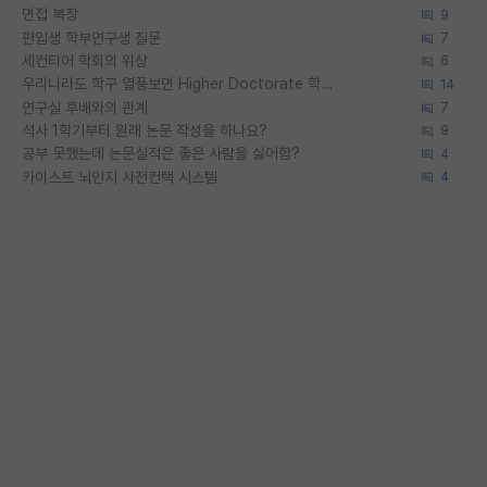
면접 복장
9
편입생 학부연구생 질문
7
세컨티어 학회의 위상
6
우리나라도 학구 열풍보면 Higher Doctorate 학위가 필요하다고 봅니다.
14
연구실 후배와의 관계
7
석사 1학기부터 원래 논문 작성을 하나요?
9
공부 못했는데 논문실적은 좋은 사람을 싫어함?
4
카이스트 뇌인지 사전컨택 시스템
4