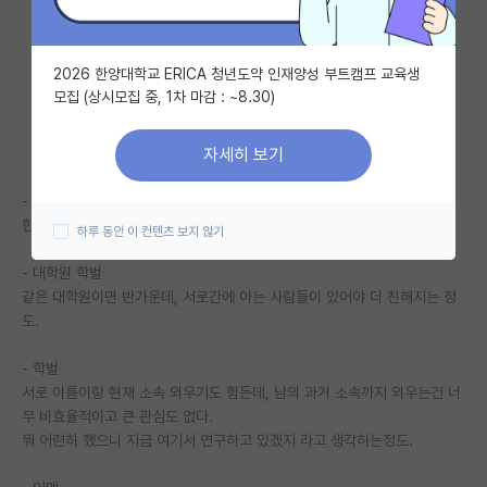
자유 게시판(아무개랩)
2026 한양대학교 ERICA 청년도약 인재양성 부트캠프 교육생
미국 유학 게시판
모집 (상시모집 중, 1차 마감 : ~8.30)
미국 대학원 합격 후기 게시판
자세히 보기
대학원생 모집 게시판
- 학부 학벌
대학원 합격 후기 게시판
한국에서 학사 학위 받았냐 미국에서 받았냐 물어보는 정도. 끝.
하루 동안 이 컨텐츠 보지 않기
연구실(PI) 홍보 게시판
- 대학원 학벌
같은 대학원이면 반가운데, 서로간에 아는 사람들이 있어야 더 친해지는 정
석박사 채용 정보 게시판
도.
임용 정보 게시판
- 학벌
학부 인턴 게시판
서로 이름이랑 현재 소속 외우기도 힘든데, 남의 과거 소속까지 외우는건 너
무 비효율적이고 큰 관심도 없다.
취업 게시판
뭐 어련히 했으니 지금 여기서 연구하고 있겠지 라고 생각하는정도.
임용 후기 게시판