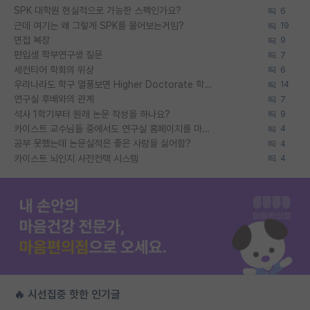
SPK 대학원 현실적으로 가능한 스펙인가요?
6
근데 여기는 왜 그렇게 SPK를 물어보는거임?
19
면접 복장
9
편입생 학부연구생 질문
7
세컨티어 학회의 위상
6
우리나라도 학구 열풍보면 Higher Doctorate 학위가 필요하다고 봅니다.
14
연구실 후배와의 관계
7
석사 1학기부터 원래 논문 작성을 하나요?
9
카이스트 교수님들 중에서도 연구실 홈페이지를 마련 안 하신 분들이 계시던데
4
공부 못했는데 논문실적은 좋은 사람을 싫어함?
4
카이스트 뇌인지 사전컨택 시스템
4
🔥 시선집중 핫한 인기글