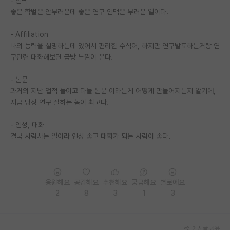
- 인맥
좋은 학벌은 안부러운데 좋은 연구 인맥은 부러운 일이다.
PI 전용 게시판
- Affiliation
인문사회 계열 게시판
나의 능력을 설명하는데 있어서 편리한 수식어, 하지만 연구발표하는거랑 연
특수/전문대학원 게시판
구관련 대화해보면 금방 느낌이 온다.
반도체/AI 게시판
- 논문
과거의 지난 업적 들이고 다들 논문 이라는게 어떻게 만들어지는지 알기에,
장학금/장학생 게시판
지금 당장 연구 잘하는 놈이 최고다.
학술 정보 게시판
- 인성, 대화
결국 사람사는 일이라 인성 좋고 대화가 되는 사람이 좋다.
홍보 게시판
커리어
유학교육
응원해요
공감해요
추천해요
궁금해요
별로에요
2
8
3
1
3
이벤트
반도체 아카데미
게시글 공유