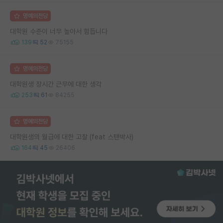
명예의전당
대학원 수준이 너무 높아서 힘듭니다
139
52
75155
명예의전당
대학원생 장시간 근무에 대한 생각
253
61
84255
명예의전당
대학원생의 월급에 대한 고찰 (feat 스탠박사)
164
45
26406