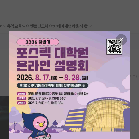
어
유학교육
이벤트
반도체 아카데미
재팬라운지 🌸
스크랩
신고하