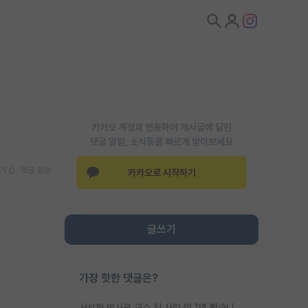
카카오 계정과 연동하여 게시글에 달린
댓글 알람, 소식등을 빠르게 받아보세요
기
댓글 알람
카카오로 시작하기
글쓰기
가장 핫한 댓글은?
서성한 박사로 교수 된 사람 딱 1명 봤습니다. 근데 지방대 박사로 교수된 거는 기적이 일어나야되요. 서성한 학부부터여도 빡센게 교수임용일텐데 지방대박사로 무슨 교수가 되나요...... 중소기업/중견기업 팀장급/연구소장급이나 될거 같네요.