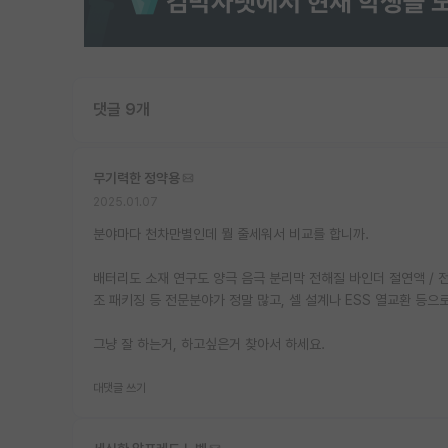
댓글 9개
무기력한 정약용
2025.01.07
분야마다 천차만별인데 뭘 줄세워서 비교를 합니까.
배터리도 소재 연구도 양극 음극 분리막 전해질 바인더 절연액 / 
조 패키징 등 전문분야가 정말 많고, 셀 설계나 ESS 열교환 등으
그냥 잘 하는거, 하고싶은거 찾아서 하세요.
대댓글 쓰기