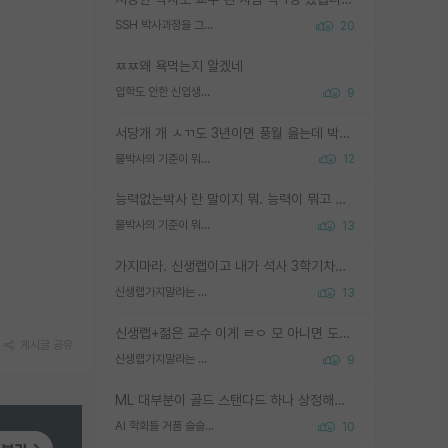
SSH 박사과정을 그만두고 지방대 박사로 옮기면 교수의 꿈은 끝일까요?
20
ㅉㅉ왜 욕먹는지 알겠네
입학도 안한 신입생이 원래 관심을 받나요
9
서당개 개 ㅅㄲ도 3년이면 풍월 읊는데 박사 5년 이상 대리고 있으면서 물된건 교수 탓 맞는ㄱ게 거기가 서당이 아니란 소리임
물박사의 기준이 뭐임?
12
능력없는박사 란 말이지 뭐. 능력이 뭐고 능력이 있다는게 뭔지는 사람마다 기준이 다르니까 얘기해봐야 서로 자기 기준만 얘기해서 논쟁이 끝이 안나고. 주위에서 능력있고 야심있는 신입생이 교수가 유의미한 피드백을 아예 안주면서 제대로된 과제에 참여해볼 기회도 제공하지 않고 잡일 뺑뺑이만 돌려서 맨날 단순작업만 하면서 밤새다가 눈빛이 점점 죽어가는걸 본 사람은 물박사는 교수탓이라고 하고, 교수는 이것저것 알려도 주고 기회도 주고 사수 동기 붙여주면서 어떻게든 끌고가려고 하는데 본인이 매일 뺀질거리면서 출근 하는둥마는둥 하다가 기껏 와서도 폰이나 쳐다보다가 실험 망치고 저녁약속있어서 먼저 가볼게요~ 하는걸 본 사람은 물박사는 본인탓이라고 함.
물박사의 기준이 뭐임?
13
가지마라. 신생랩이고 내가 석사 3학기차인데 최고참인데 나도 아무것도 모르는데 교수가 후배들 왜 논문 교육 안시키냐. 논문 왜 안 써오냐 닦달한다
신생랩가지말라는 이유가 있었구나
13
신생랩+젊은 교수 이게 ㄹㅇ 모 아니면 도인듯.
게시글 공유
신생랩가지말라는 이유가 있었구나
9
ML 대부분이 골드 스탠다드 하나 상정해놓고 (벤치마크 데이터셋이 여러 개면 여러 개 상정) 그거 얼마나 잘 맞추나 싸움임 가끔 번뜩이는 설계 철학을 보여주는 논문들도 있지만 대부분 그거 성적 얼마나 더 올리느라에 혈안이 되어 있는 측면이 잇음
AI 학회들 거품 슬슬 지적이 나오네요
10