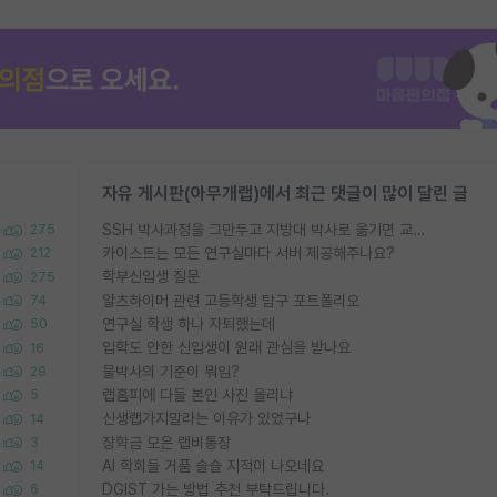
자유 게시판(아무개랩)에서 최근 댓글이 많이 달린 글
SSH 박사과정을 그만두고 지방대 박사로 옮기면 교수의 꿈은 끝일까요?
275
카이스트는 모든 연구실마다 서버 제공해주나요?
212
학부신입생 질문
275
알츠하이머 관련 고등학생 탐구 포트폴리오
74
연구실 학생 하나 자퇴했는데
50
입학도 안한 신입생이 원래 관심을 받나요
16
물박사의 기준이 뭐임?
29
랩홈피에 다들 본인 사진 올리냐
5
신생랩가지말라는 이유가 있었구나
14
장학금 모은 랩비통장
3
AI 학회들 거품 슬슬 지적이 나오네요
14
DGIST 가는 방법 추천 부탁드립니다.
6