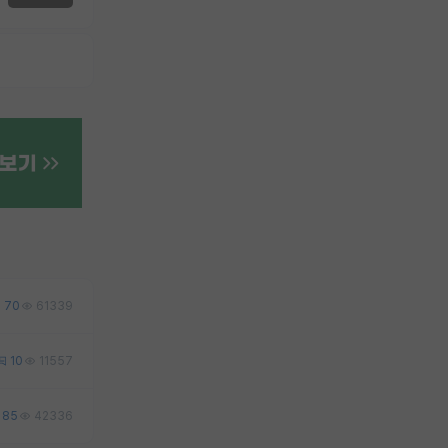
70
61339
10
11557
85
42336