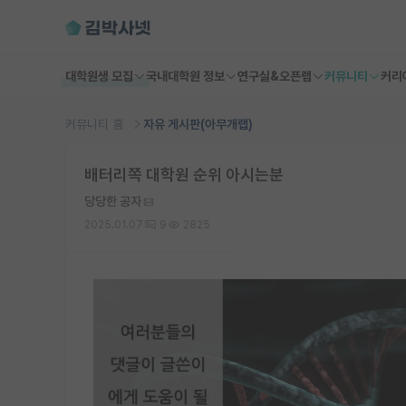
대학원생 모집
국내대학원 정보
연구실&오픈랩
커뮤니티
커리
커뮤니티 홈
자유 게시판(아무개랩)
배터리쪽 대학원 순위 아시는분
당당한 공자
2025.01.07
9
2825