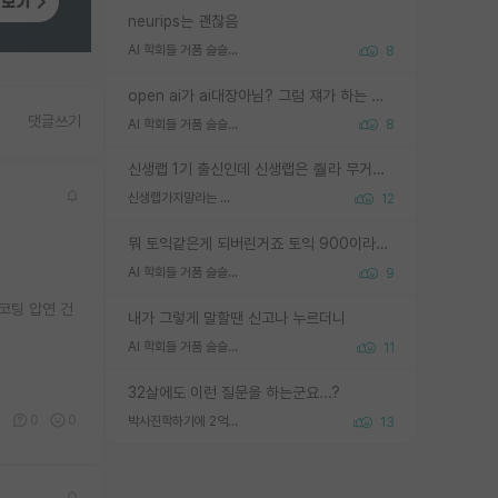
neurips는 괜찮음
AI 학회들 거품 슬슬 지적이 나오네요
8
open ai가 ai대장아님? 그럼 쟤가 하는 말이 다 맞겠네
댓글쓰기
AI 학회들 거품 슬슬 지적이 나오네요
8
신생랩 1기 출신인데 신생랩은 줠라 무거운 바벨 같은거임. 들면 대박인데 못들면 깔려 죽음. 아무도 알려주지 않는 환경에서 자생해야하지만, 일단 살아남았다면 그 어떤 사람보다 악착같고 생존력 높은 사람으로 거듭날 수 있음
신생랩가지말라는 이유가 있었구나
12
뭐 토익같은게 되버린거죠 토익 900이라고 영어잘하는건 아닙니다만 잘하는사람은 다 900을 넘는 그런
AI 학회들 거품 슬슬 지적이 나오네요
9
코팅 압연 건
내가 그렇게 말할땐 신고나 누르더니
AI 학회들 거품 슬슬 지적이 나오네요
11
32살에도 이런 질문을 하는군요...?
1
0
0
박사진학하기에 2억은 괜찮은 (?) 정도의 경제력인가요
13