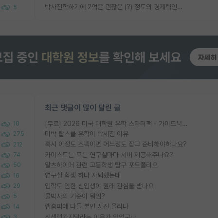
박사진학하기에 2억은 괜찮은 (?) 정도의 경제력인가요
5
최근 댓글이 많이 달린 글
[무료] 2026 미국 대학원 유학 스타터팩 - 가이드북 & 합격자 컨택메일 템플릿
10
미박 탑스쿨 유학이 빡세진 이유
275
혹시 이정도 스펙이면 어느정도 잡고 준비해야하나요?
212
카이스트는 모든 연구실마다 서버 제공해주나요?
74
알츠하이머 관련 고등학생 탐구 포트폴리오
50
연구실 학생 하나 자퇴했는데
16
입학도 안한 신입생이 원래 관심을 받나요
29
물박사의 기준이 뭐임?
5
랩홈피에 다들 본인 사진 올리냐
14
신생랩가지말라는 이유가 있었구나
3