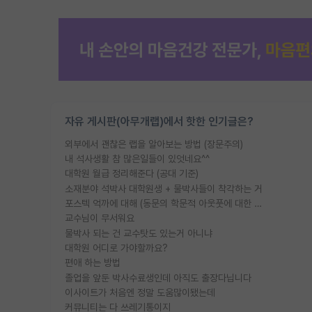
자유 게시판(아무개랩)에서 핫한 인기글은?
외부에서 괜찮은 랩을 알아보는 방법 (장문주의)
내 석사생활 참 많은일들이 있엇네요^^
대학원 월급 정리해준다 (공대 기준)
소재분야 석박사 대학원생 + 물박사들이 착각하는 거
포스텍 억까에 대해 (동문의 학문적 아웃풋에 대한 반박)
교수님이 무서워요
물박사 되는 건 교수탓도 있는거 아니냐
대학원 어디로 가야할까요?
편애 하는 방법
졸업을 앞둔 박사수료생인데 아직도 출장다닙니다
이사이트가 처음엔 정말 도움많이됐는데
커뮤니티는 다 쓰레기통이지