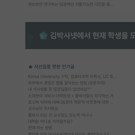
정보보안 연구하는 입장에선 식별가능한 사진을 올리는건 비추이긴함
🔥 시선집중 핫한 인기글
Korea University 수학, 컴퓨터과학 이학사, UC Berkeley 산업공학 대학원 공학박사가 되는 것은 쉽지 않겠죠?
외부에서 괜찮은 랩을 알아보는 방법 (장문주의)
내 석사생활 참 많은일들이 있엇네요^^
소재분야 석박사 대학원생 + 물박사들이 착각하는 거
포스텍 억까에 대해 (동문의 학문적 아웃풋에 대한 반박)
교수님이 무서워요
물박사 되는 건 교수탓도 있는거 아니냐
대학원 어디로 가야할까요?
편애 하는 방법
졸업을 앞둔 박사수료생인데 아직도 출장다닙니다