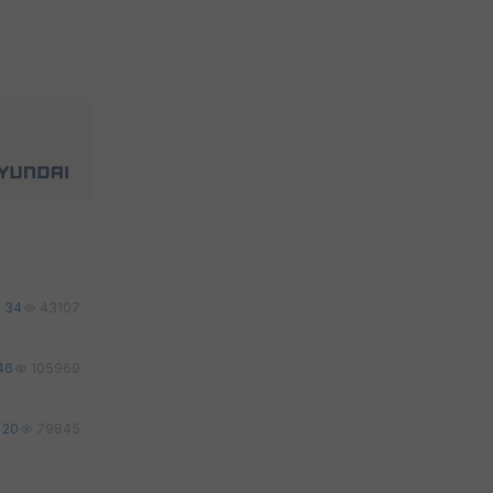
34
43107
46
105969
20
79845