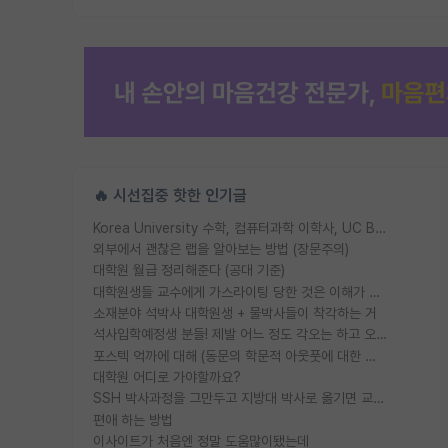
🔥 시선집중 핫한 인기글
Korea University 수학, 컴퓨터과학 이학사, UC Berkeley 산업공학 대학원 공학박사가 되는 것은 쉽지 않겠죠?
외부에서 괜찮은 랩을 알아보는 방법 (장문주의)
대학원 월급 정리해준다 (공대 기준)
대학원생들 교수에게 가스라이팅 당한 것은 이해가 갑니다. 안타깝네요.
소재분야 석박사 대학원생 + 물박사들이 착각하는 거
석사입학예정생 분들! 제발 어느 정도 각오는 하고 오세요.
포스텍 억까에 대해 (동문의 학문적 아웃풋에 대한 반박)
대학원 어디로 가야할까요?
SSH 박사과정을 그만두고 지방대 박사로 옮기면 교수의 꿈은 끝일까요?
편애 하는 방법
이사이트가 처음엔 정말 도움많이됐는데