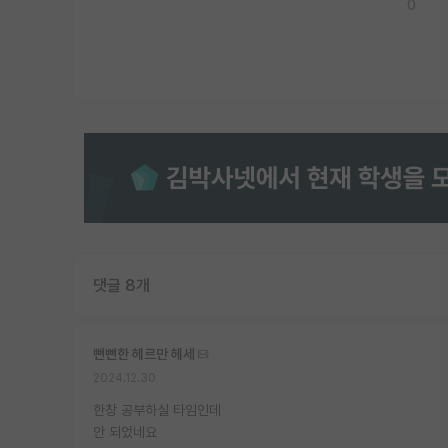
0
댓글 8개
뻔뻔한 헤르만 헤세
2024.12.30
한창 공부하실 타임인데
안 되었네요