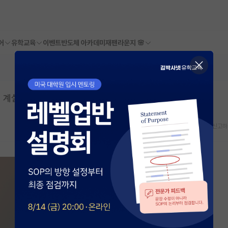
어
유학교육
이벤트
반도체 아카데미
재팬라운지 🌸
이 계실까요?
스크랩
신고하