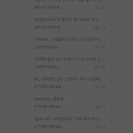
물박사의 기준이 뭐임?
12
능력없는박사 란 말이지 뭐. 능력이 뭐고 능력이 있다는게 뭔지는 사람마다 기준이 다르니까 얘기해봐야 서로 자기 기준만 얘기해서 논쟁이 끝이 안나고. 주위에서 능력있고 야심있는 신입생이 교수가 유의미한 피드백을 아예 안주면서 제대로된 과제에 참여해볼 기회도 제공하지 않고 잡일 뺑뺑이만 돌려서 맨날 단순작업만 하면서 밤새다가 눈빛이 점점 죽어가는걸 본 사람은 물박사는 교수탓이라고 하고, 교수는 이것저것 알려도 주고 기회도 주고 사수 동기 붙여주면서 어떻게든 끌고가려고 하는데 본인이 매일 뺀질거리면서 출근 하는둥마는둥 하다가 기껏 와서도 폰이나 쳐다보다가 실험 망치고 저녁약속있어서 먼저 가볼게요~ 하는걸 본 사람은 물박사는 본인탓이라고 함.
물박사의 기준이 뭐임?
13
가지마라. 신생랩이고 내가 석사 3학기차인데 최고참인데 나도 아무것도 모르는데 교수가 후배들 왜 논문 교육 안시키냐. 논문 왜 안 써오냐 닦달한다
신생랩가지말라는 이유가 있었구나
17
신생랩+젊은 교수 이게 ㄹㅇ 모 아니면 도인듯.
신생랩가지말라는 이유가 있었구나
16
ML 대부분이 골드 스탠다드 하나 상정해놓고 (벤치마크 데이터셋이 여러 개면 여러 개 상정) 그거 얼마나 잘 맞추나 싸움임 가끔 번뜩이는 설계 철학을 보여주는 논문들도 있지만 대부분 그거 성적 얼마나 더 올리느라에 혈안이 되어 있는 측면이 잇음
AI 학회들 거품 슬슬 지적이 나오네요
13
neurips는 괜찮음
AI 학회들 거품 슬슬 지적이 나오네요
9
open ai가 ai대장아님? 그럼 쟤가 하는 말이 다 맞겠네
AI 학회들 거품 슬슬 지적이 나오네요
8