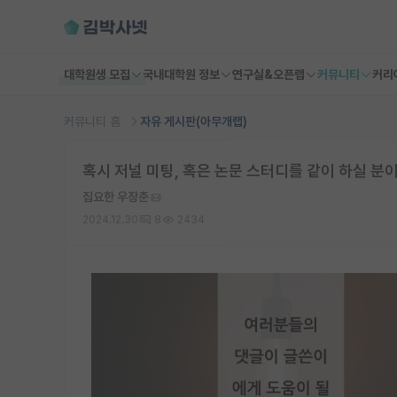
대학원생 모집
국내대학원 정보
연구실&오픈랩
커뮤니티
커리
커뮤니티 홈
자유 게시판(아무개랩)
혹시 저널 미팅, 혹은 논문 스터디를 같이 하실 분
집요한 우장춘
2024.12.30
8
2434