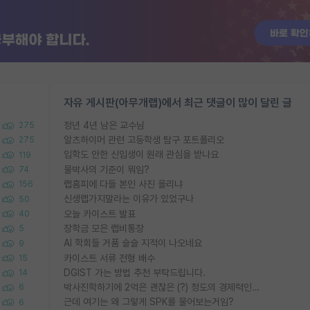
자유 게시판(아무개랩)에서 최근 댓글이 많이 달린 글
정년 4년 남은 교수님
275
알츠하이머 관련 고등학생 탐구 포트폴리오
275
입학도 안한 신입생이 원래 관심을 받나요
119
물박사의 기준이 뭐임?
74
랩홈피에 다들 본인 사진 올리냐
156
신생랩가지말라는 이유가 있었구나
50
오늘 카이스트 발표
40
장학금 모은 랩비통장
5
AI 학회들 거품 슬슬 지적이 나오네요
9
카이스트 서류 전형 배수
15
DGIST 가는 방법 추천 부탁드립니다.
14
박사진학하기에 2억은 괜찮은 (?) 정도의 경제력인가요
6
근데 여기는 왜 그렇게 SPK를 물어보는거임?
6