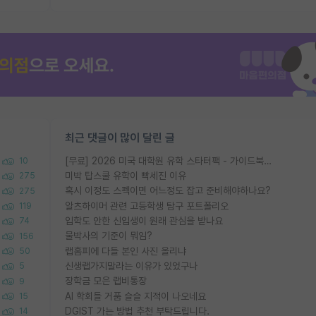
최근 댓글이 많이 달린 글
[무료] 2026 미국 대학원 유학 스타터팩 - 가이드북 & 합격자 컨택메일 템플릿
10
미박 탑스쿨 유학이 빡세진 이유
275
혹시 이정도 스펙이면 어느정도 잡고 준비해야하나요?
275
알츠하이머 관련 고등학생 탐구 포트폴리오
119
입학도 안한 신입생이 원래 관심을 받나요
74
물박사의 기준이 뭐임?
156
랩홈피에 다들 본인 사진 올리냐
50
신생랩가지말라는 이유가 있었구나
5
장학금 모은 랩비통장
9
AI 학회들 거품 슬슬 지적이 나오네요
15
DGIST 가는 방법 추천 부탁드립니다.
14