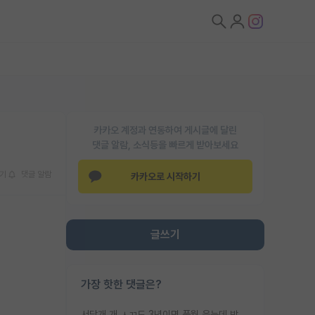
카카오 계정과 연동하여 게시글에 달린
댓글 알람, 소식등을 빠르게 받아보세요
기
댓글 알람
카카오로 시작하기
글쓰기
가장 핫한 댓글은?
서당개 개 ㅅㄲ도 3년이면 풍월 읊는데 박사 5년 이상 대리고 있으면서 물된건 교수 탓 맞는ㄱ게 거기가 서당이 아니란 소리임