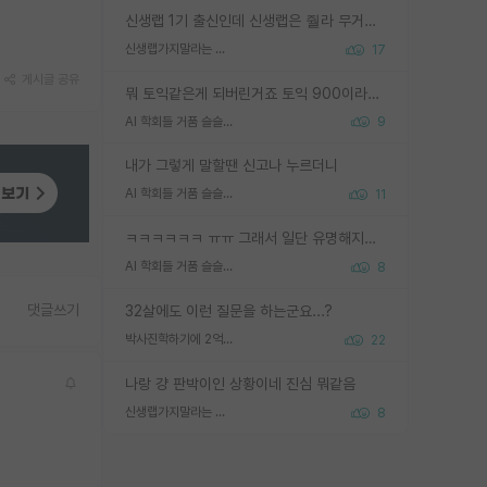
신생랩 1기 출신인데 신생랩은 줠라 무거운 바벨 같은거임. 들면 대박인데 못들면 깔려 죽음. 아무도 알려주지 않는 환경에서 자생해야하지만, 일단 살아남았다면 그 어떤 사람보다 악착같고 생존력 높은 사람으로 거듭날 수 있음
신생랩가지말라는 이유가 있었구나
17
게시글 공유
뭐 토익같은게 되버린거죠 토익 900이라고 영어잘하는건 아닙니다만 잘하는사람은 다 900을 넘는 그런
AI 학회들 거품 슬슬 지적이 나오네요
9
내가 그렇게 말할땐 신고나 누르더니
AI 학회들 거품 슬슬 지적이 나오네요
11
ㅋㅋㅋㅋㅋㅋ ㅠㅠ 그래서 일단 유명해지는게 중요한거같습니다
AI 학회들 거품 슬슬 지적이 나오네요
8
댓글쓰기
32살에도 이런 질문을 하는군요...?
박사진학하기에 2억은 괜찮은 (?) 정도의 경제력인가요
22
나랑 걍 판박이인 상황이네 진심 뭐같음
신생랩가지말라는 이유가 있었구나
8