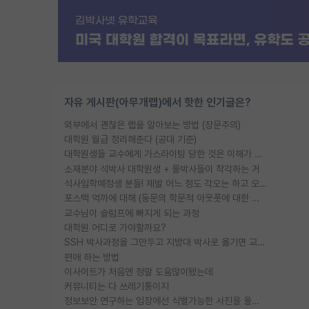
자유 게시판(아무개랩)에서 핫한 인기글은?
외부에서 괜찮은 랩을 알아보는 방법 (장문주의)
대학원 월급 정리해준다 (공대 기준)
대학원생들 교수에게 가스라이팅 당한 것은 이해가 갑니다. 안타깝네요.
소재분야 석박사 대학원생 + 물박사들이 착각하는 거
석사입학예정생 분들! 제발 어느 정도 각오는 하고 오세요.
포스텍 억까에 대해 (동문의 학문적 아웃풋에 대한 반박)
교수님이 슬럼프에 빠지게 되는 과정
대학원 어디로 가야할까요?
SSH 박사과정을 그만두고 지방대 박사로 옮기면 교수의 꿈은 끝일까요?
편애 하는 방법
이사이트가 처음엔 정말 도움많이됐는데
커뮤니티는 다 쓰레기통이지
정보보안 연구하는 입장에선 식별가능한 사진을 올리는건 비추이긴함