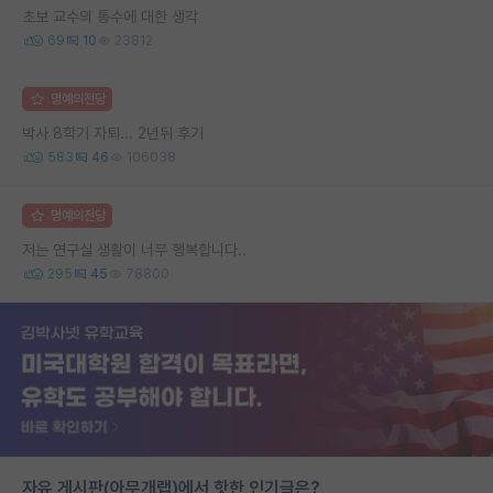
초보 교수의 통수에 대한 생각
69
10
23812
명예의전당
박사 8학기 자퇴... 2년뒤 후기
583
46
106038
명예의전당
저는 연구실 생활이 너무 행복합니다..
295
45
78800
자유 게시판(아무개랩)에서 핫한 인기글은?