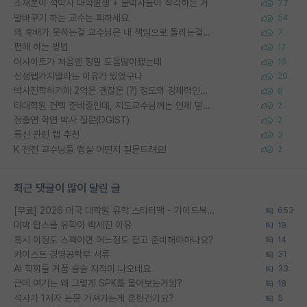
소재분야 석박사 대학원생 + 물박사들이 착각하는 거
77
말바꾸기 하는 교수는 피하세요
54
왜 후배가 못하는걸 교수님은 내 책임으로 돌리는걸까요?
7
편애 하는 방법
17
이사이트가 처음엔 정말 도움많이됐는데
16
신생랩가지말라는 이유가 있었구나
20
박사진학하기에 2억은 괜찮은 (?) 정도의 경제력인가요
8
타대학원 컨텍 준비중인데, 지도교수님께는 언제 말씀드려야 할까요?
2
정출연 학연 박사 질문(DGIST)
2
통신 관련 랩 추천
3
K 전전 교수님들 랩실 어떤지 질문드려요!
2
최근 댓글이 많이 달린 글
[무료] 2026 미국 대학원 유학 스타터팩 - 가이드북 & 합격자 컨택메일 템플릿
653
미박 탑스쿨 유학이 빡세진 이유
19
혹시 이정도 스펙이면 어느정도 잡고 준비해야하나요?
14
카이스트 경영공학부 서류
31
AI 학회들 거품 슬슬 지적이 나오네요
33
근데 여기는 왜 그렇게 SPK를 물어보는거임?
18
석사가 1저자 논문 가져가는게 흔한건가요?
5