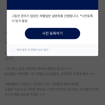
자유 게시판(아무개랩)
그동안 문의가 많았던 레벨업반 설명회를 진행합니다. *사전등록
미국 유학 게시판
시 링크 발송
미국 대학원 합격 후기 게시판
저는 현직 4대그룹중 캐시카우 열심히하는 회사 재직중인 사람입니다.
사전 등록하기
대학원생 모집 게시판
학벌은 지거국 석사 출신이구요.
대학원 합격 후기 게시판
하루 동안 이 컨텐츠 보지 않기
김박사넷이나, 이런저런 대학원 썰들을 듣다보면 공통적으로 느껴지는게 있
연구실(PI) 홍보 게시판
습니다.
석박사 채용 정보 게시판
그게 뭐냐, 같은 학생끼리 죽어라 못살게 굽니다 ㅋㅋ
본인들도 사회생활 ㅈ도 안해본 초년생들이, 꼰대짓은 드릅게 해요 ㅋㅋ
임용 정보 게시판
학부 인턴 게시판
사회생활은 안해보고, 꼰대짓만 하는 대학원생 일부 여러분,
니들은 지금 당장 대학원 밖으로 나가면 아무것도 아니라는 걸 제발 인식해
취업 게시판
주시고 제발 겸손좀 하세요 ㅋㅋ
임용 후기 게시판