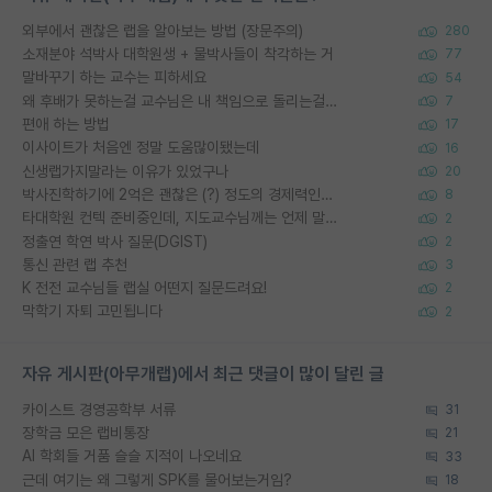
외부에서 괜찮은 랩을 알아보는 방법 (장문주의)
280
소재분야 석박사 대학원생 + 물박사들이 착각하는 거
77
말바꾸기 하는 교수는 피하세요
54
왜 후배가 못하는걸 교수님은 내 책임으로 돌리는걸까요?
7
편애 하는 방법
17
이사이트가 처음엔 정말 도움많이됐는데
16
신생랩가지말라는 이유가 있었구나
20
박사진학하기에 2억은 괜찮은 (?) 정도의 경제력인가요
8
타대학원 컨텍 준비중인데, 지도교수님께는 언제 말씀드려야 할까요?
2
정출연 학연 박사 질문(DGIST)
2
통신 관련 랩 추천
3
K 전전 교수님들 랩실 어떤지 질문드려요!
2
막학기 자퇴 고민됩니다
2
자유 게시판(아무개랩)에서 최근 댓글이 많이 달린 글
카이스트 경영공학부 서류
31
장학금 모은 랩비통장
21
AI 학회들 거품 슬슬 지적이 나오네요
33
근데 여기는 왜 그렇게 SPK를 물어보는거임?
18