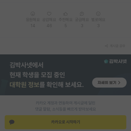
PI 전용 게시판
응원해요
공감해요
추천해요
궁금해요
별로에요
인문사회 계열 게시판
14
46
5
3
3
특수/전문대학원 게시판
반도체/AI 게시판
게시글 공유
장학금/장학생 게시판
학술 정보 게시판
홍보 게시판
커리어
유학교육
카카오 계정과 연동하여 게시글에 달린
댓글 알람, 소식등을 빠르게 받아보세요
이벤트
카카오로 시작하기
반도체 아카데미