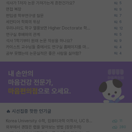
석사가 1저자 논문 가져가는게 흔한건가요?
5
면접 복장
9
편입생 학부연구생 질문
7
세컨티어 학회의 위상
6
우리나라도 학구 열풍보면 Higher Doctorate 학위가 필요하다고 봅니다.
12
연구실 후배와의 관계
5
석사 1학기부터 원래 논문 작성을 하나요?
9
카이스트 교수님들 중에서도 연구실 홈페이지를 마련 안 하신 분들이 계시던데
4
공부 못했는데 논문실적은 좋은 사람을 싫어함?
4
🔥 시선집중 핫한 인기글
Korea University 수학, 컴퓨터과학 이학사, UC Berkeley 산업공학 대학원 공학박사가 되는 것은 쉽지 않겠죠?
11
외부에서 괜찮은 랩을 알아보는 방법 (장문주의)
280