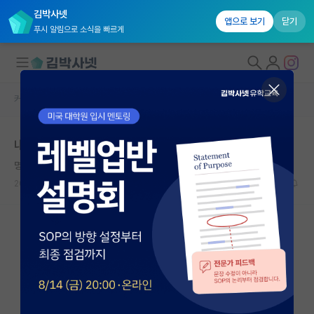
김박사넷
앱으로 보기
닫기
푸시 알림으로 소식을 빠르게
커뮤니티 홈
자유 게시판(아무개랩)
대학원생 모집
내가 생각하는 한국 대학원 문화의 문제점
국내대학원 정보
명석한 프랜시스 크릭
연구실&오픈랩
2024.12.30
13
8171
커뮤니티
커뮤니티 홈
전체글보기
베스트 게시판
IF 명예의전당