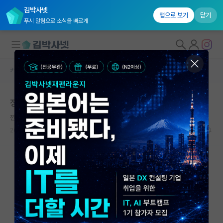
김박사넷
앱으로 보기
닫기
푸시 알림으로 소식을 빠르게
커뮤니티 홈
자유 게시판(아무개랩)
대학원생 모집
정신력도 단련이 필요하다
국내대학원 정보
깐깐한 우장춘
연구실&오픈랩
2024.12.28
2
884
커뮤니티
커뮤니티 홈
전체글보기
베스트 게시판
IF 명예의전당