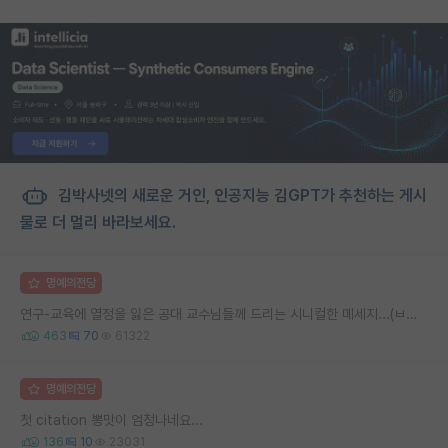
김박사넷의 새로운 거인, 인공지능 김GPT가 추천하는 게시
물로 더 멀리 바라보세요.
명예의전당
연구-교육에 열정을 잃은 공대 교수님들께 드리는 시니컬한 메세지...(ㅂㄷㅂㄷ)
463
70
61322
명예의전당
첫 citation 뽕맛이 엄청나네요...
136
10
23031