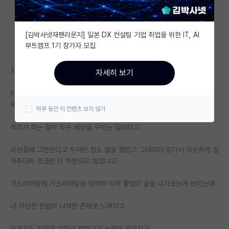
자유 게시판(아무개랩)
[김박사넷재팬라운지] 일본 DX 컨설팅 기업 취업을 위한 IT, AI
미국 유학 게시판
부트캠프 1기 참가자 모집
미국 대학원 합격 후기 게시판
지도교수 또는 선배박사들과 학술적인 이야기를 못한지 오래된듯하다
자세히 보기
대학원생 모집 게시판
아직도 이해할 수 없는 부분은 강압적인 분위기속에서 따지듯, 매우 예민하
대학원 합격 후기 게시판
게, 가끔 화를 내면서 진행하는 회의들이다
하루 동안 이 컨텐츠 보지 않기
연구실(PI) 홍보 게시판
우리가 하는 일이 무슨 세상을 구하는 일이라고..
석박사 채용 정보 게시판
과정중에 그만둔다고 두어번 정도 말을 했었고 그때마다 또다시 따듯하게 잡
아주더라 조금만 더 하면되지 않겠냐고
임용 정보 게시판
학부 인턴 게시판
가스라이팅에 가스라이팅을 당하며 이제 졸업이 슬슬 다가오는게 보이는데
취업 게시판
내 자신은 한없이 나약한 존재로 느껴지고
임용 후기 게시판
슬프지도 않은데 이따금 밥먹다가 눈물이 쏟아지고