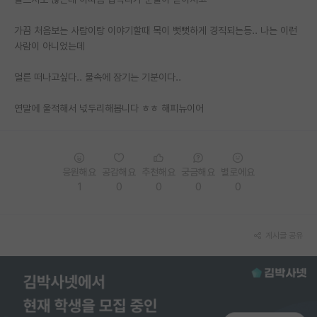
PI 전용 게시판
가끔 처음보는 사람이랑 이야기할때 목이 뻣뻣하게 경직되는등.. 나는 이런
사람이 아니었는데
인문사회 계열 게시판
얼른 떠나고싶다.. 물속에 잠기는 기분이다..
특수/전문대학원 게시판
반도체/AI 게시판
연말에 울적해서 넋두리해봅니다 ㅎㅎ 해피뉴이어
장학금/장학생 게시판
학술 정보 게시판
응원해요
공감해요
추천해요
궁금해요
별로에요
1
0
0
0
0
홍보 게시판
커리어
게시글 공유
유학교육
이벤트
반도체 아카데미