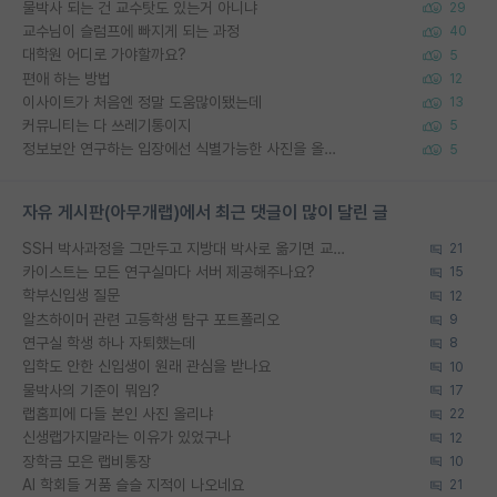
물박사 되는 건 교수탓도 있는거 아니냐
29
교수님이 슬럼프에 빠지게 되는 과정
40
대학원 어디로 가야할까요?
5
편애 하는 방법
12
이사이트가 처음엔 정말 도움많이됐는데
13
커뮤니티는 다 쓰레기통이지
5
정보보안 연구하는 입장에선 식별가능한 사진을 올리는건 비추이긴함
5
자유 게시판(아무개랩)에서 최근 댓글이 많이 달린 글
SSH 박사과정을 그만두고 지방대 박사로 옮기면 교수의 꿈은 끝일까요?
21
카이스트는 모든 연구실마다 서버 제공해주나요?
15
학부신입생 질문
12
알츠하이머 관련 고등학생 탐구 포트폴리오
9
연구실 학생 하나 자퇴했는데
8
입학도 안한 신입생이 원래 관심을 받나요
10
물박사의 기준이 뭐임?
17
랩홈피에 다들 본인 사진 올리냐
22
신생랩가지말라는 이유가 있었구나
12
장학금 모은 랩비통장
10
AI 학회들 거품 슬슬 지적이 나오네요
21