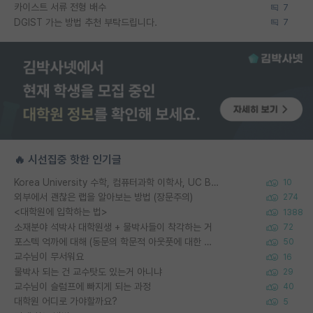
카이스트 서류 전형 배수
7
DGIST 가는 방법 추천 부탁드립니다.
7
🔥 시선집중 핫한 인기글
Korea University 수학, 컴퓨터과학 이학사, UC Berkeley 산업공학 대학원 공학박사가 되는 것은 쉽지 않겠죠?
10
외부에서 괜찮은 랩을 알아보는 방법 (장문주의)
274
<대학원에 입학하는 법>
1388
소재분야 석박사 대학원생 + 물박사들이 착각하는 거
72
포스텍 억까에 대해 (동문의 학문적 아웃풋에 대한 반박)
50
교수님이 무서워요
16
물박사 되는 건 교수탓도 있는거 아니냐
29
교수님이 슬럼프에 빠지게 되는 과정
40
대학원 어디로 가야할까요?
5