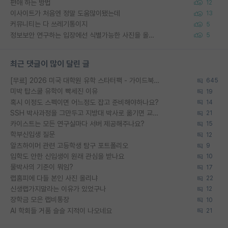
편애 하는 방법
12
이사이트가 처음엔 정말 도움많이됐는데
13
커뮤니티는 다 쓰레기통이지
5
정보보안 연구하는 입장에선 식별가능한 사진을 올리는건 비추이긴함
5
최근 댓글이 많이 달린 글
[무료] 2026 미국 대학원 유학 스타터팩 - 가이드북 & 합격자 컨택메일 템플릿
645
미박 탑스쿨 유학이 빡세진 이유
19
혹시 이정도 스펙이면 어느정도 잡고 준비해야하나요?
14
SSH 박사과정을 그만두고 지방대 박사로 옮기면 교수의 꿈은 끝일까요?
21
카이스트는 모든 연구실마다 서버 제공해주나요?
15
학부신입생 질문
12
알츠하이머 관련 고등학생 탐구 포트폴리오
9
입학도 안한 신입생이 원래 관심을 받나요
10
물박사의 기준이 뭐임?
17
랩홈피에 다들 본인 사진 올리냐
22
신생랩가지말라는 이유가 있었구나
12
장학금 모은 랩비통장
10
AI 학회들 거품 슬슬 지적이 나오네요
21