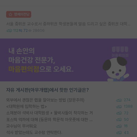
명예의전당
서울 중위권 교수로서 중하위권 학생분들께 말씀 드리고 싶은 중위권 대학 연구실의 강점
112
72
28606
자유 게시판(아무개랩)에서 핫한 인기글은?
외부에서 괜찮은 랩을 알아보는 방법 (장문주의)
274
<대학원에 입학하는 법>
1388
소재분야 석박사 대학원생 + 물박사들이 착각하는 거
72
포스텍 억까에 대해 (동문의 학문적 아웃풋에 대한 반박)
50
교수님이 무서워요
16
석사 받았는데도 교수랑 연락한다.
43